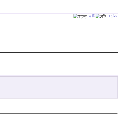
২ টি
+১/-০