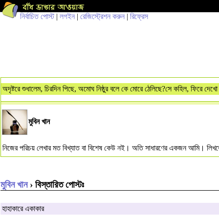
নির্বাচিত পোস্ট
|
লগইন
|
রেজিস্ট্রেশন করুন
|
রিফ্রেস
অদৃষ্টরে শুধালেম, চিরদিন পিছে, অমোঘ নিষ্ঠুর বলে কে মোরে ঠেলিছে?সে কহিল, ফিরে দেখো
মুবিন খান
নিজের পরিচয় লেখার মত বিখ্যাত বা বিশেষ কেউ নই। অতি সাধারণের একজন আমি। লিখতে ভা
মুবিন খান
› বিস্তারিত পোস্টঃ
হাহাকারে একাকার