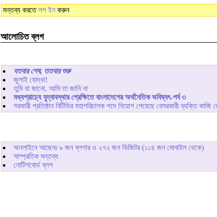
মন্তব্য করতে
লগ ইন
করুন
আলোচিত ব্লগ
যতবার শেষ, ততবার শুরু
জুলাই যোদ্ধা!
তুমি যা জানো, আমি তা জানি না
মধ্যপ্রাচ্যে যুদ্বাবস্থার প্রেক্ষিতে বাংলাদেশের অর্থনৈতিক ভবিষ্যৎ-পর্ব ৩
সরকারী প্রতিষ্ঠান বিটিভির মহাপরিচালক পদে নিয়োগ পেয়েছে বেসরকারী ব্যক্তি কাজি 
অনলাইনে আছেনঃ
৯
জন ব্লগার ও
২৭২
জন ভিজিটর (১১৪ জন মোবাইল থেকে)
সাম্প্রতিক মন্তব্য
নোটিশবোর্ড ব্লগ