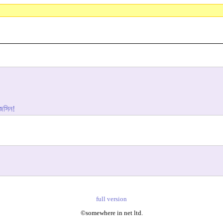
জেসিন!
full version
©somewhere in net ltd.