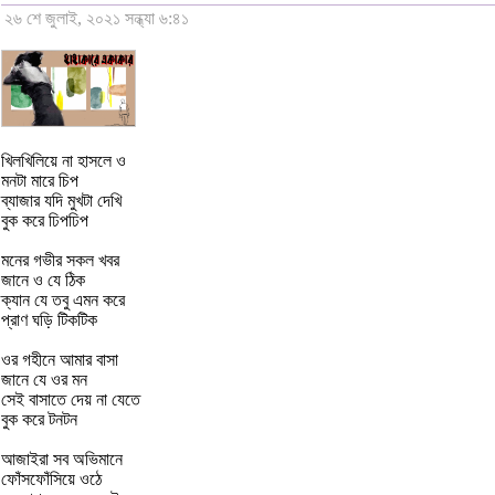
২৬ শে জুলাই, ২০২১ সন্ধ্যা ৬:৪১
খিলখিলিয়ে না হাসলে ও
মনটা মারে চিপ
ব্যাজার যদি মুখটা দেখি
বুক করে ঢিপঢিপ
মনের গভীর সকল খবর
জানে ও যে ঠিক
ক্যান যে তবু এমন করে
প্রাণ ঘড়ি টিকটিক
ওর গহীনে আমার বাসা
জানে যে ওর মন
সেই বাসাতে দেয় না যেতে
বুক করে টনটন
আজাইরা সব অভিমানে
ফোঁসফোঁসিয়ে ওঠে