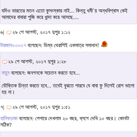
যদিও ভারতের মতন এতো কুসংস্কার নাই... কিন্তু ধমী`য় অন্ধবিশ্বাস কেই
আমাদের বাবারা পুজি করে ধান্দা করে আসছে....
৬|
২৯ শে আগস্ট, ২০১৭ দুপুর ১:১২
টারজান০০০০৭
বলেছেন: ডিম্ব থেরাপিই একমাত্র সমাধান!
২৯ শে আগস্ট, ২০১৭ দুপুর ১:২৮
নতুন
বলেছেন: জনগনকে সচেতন করতে হবে...
যৌক্তিক চিন্তা করতে হবে... তবেই বুঝতে পারবে যে বাবা ফু দিলেই রোগ ভালো
হয় না।
৭|
২৯ শে আগস্ট, ২০১৭ দুপুর ১:৫১
হানিফঢাকা
বলেছেন: পেপারে দেখলাম ২০ বছর, ব্লগে দেখি ১০ বছর। কোনটা
সঠিক?