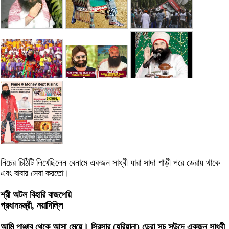
নিচের চিঠিটি লিখেছিলেন বেনামে একজন সাধ্বী যারা সাদা শাড়ী পরে ডেরায় থাকে
এবং বাবার সেবা করতো।
শ্রী অটল বিহারি বাজপেয়ি
প্রধানমন্ত্রী, নয়াদিল্লি
আমি পাঞ্জাব থেকে আসা মেয়ে। সিরসার (হরিয়ানা) ডেরা সচ সউদে একজন সাধ্বী