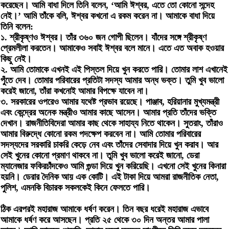
করেছেন। আমি বাধা দিলে তিনি বলেন, ‘আমি ঈশ্বর, এতে তো কোনো সন্দেহ
নেই।’ আমি তাঁকে বলি, ঈশ্বর কখনো এ রকম করেন না। আমাকে বাধা দিয়ে
তিনি বলেন:
১. শ্রীকৃষ্ণও ঈশ্বর। তাঁর ৩৬০ জন গোপী ছিলেন। যাঁদের সঙ্গে শ্রীকৃষ্ণ
প্রেমলীলা করতেন। আমাকেও সবাই ঈশ্বর বলে মানে। এতে এত অবাক হওয়ার
কিছু নেই।
২. আমি তোমাকে এখনই এই পিস্তল দিয়ে খুন করতে পারি। তোমার লাশ এখানেই
পুঁতে দেব। তোমার পরিবারের প্রতিটা সদস্য আমার অন্ধ ভক্ত। তুমি খুব ভালো
করেই জানো, তাঁরা কখনোই আমার বিপক্ষে যাবেন না।
৩. সরকারের ওপরেও আমার যথেষ্ট প্রভাব রয়েছে। পাঞ্জাব, হরিয়ানার মুখ্যমন্ত্রী
এবং কেন্দ্রের অনেক মন্ত্রীও আমার কাছে আসেন। আমার প্রতি তাঁদের ভক্তি
দেখান। রাজনীতিবিদেরা আমার কাছ থেকে সাহায্য নিতে থাকেন। সুতরাং, তাঁরাও
আমার বিরুদ্ধে কোনো রকম পদক্ষেপ করবেন না। আমি তোমার পরিবারের
সদস্যদের সরকারি চাকরি কেড়ে নেব এবং তাঁদের সেবাদার দিয়ে খুন করাব। আর
সেই খুনের কোনো প্রমাণ থাকবে না। তুমি খুব ভালো করেই জানো, ডেরা
ম্যানেজার ফকিরচাঁদকেও আমি গুন্ডা দিয়ে খুন করিয়েছি। এখনো সেই খুনের কিনারা
হয়নি। ডেরার দৈনিক আয় এক কোটি। এই টাকা দিয়ে আমরা রাজনীতিক নেতা,
পুলিশ, এমনকি বিচারক সকলকেই কিনে ফেলতে পারি।
ঠিক এরপরই মহারাজ আমাকে ধর্ষণ করেন। তিন বছর ধরেই মহারাজ এভাবে
আমাকে ধর্ষণ করে আসছেন। প্রতি ২৫ থেকে ৩০ দিন অন্তর আমার পালা