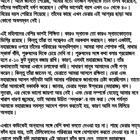
আসে। আমি জানতে পেরেছি, আমার মতো যতজন সাধ্বীকে তিনি তলব করেছেন,
তাঁদের সবাইকেই ধর্ষণ করেছেন। বেশির ভাগেরই বয়স এখন ৩০ থেকে ৪০।
বিয়ের বয়স পেরিয়ে গিয়েছে। তাঁদের কাছে এখন ডেরার এই আশ্রয় ছাড়া আর
কোনো অবলম্বন নেই।
এই মহিলাদের বেশির ভাগই শিক্ষিত। কারও স্নাতক তো কারও স্নাতকোত্তর
ডিগ্রি রয়েছে। কিন্তু তাঁরা তা সত্ত্বেও এই নরকবাস করছেন। কারণ একটাই,
মহারাজের ওপরে তাঁদের পরিবারের অন্ধবিশ্বাস‌‌। আমরা সাদা পোশাক পরি, মাথায়
স্কার্ফ বাঁধি, পুরুষদের দিকে চেয়ে দেখি না। পুরুষদের সঙ্গে কথা বলার প্রয়োজন
হলে ৫-১০ ফুট দূরত্ব বজায় রাখি। কারণ, এসবই মহারাজের ইচ্ছা। তাঁর
কথামতোই আমরা এখানে চলাফেরা করি। সাধারণ মানুষ আমাদের দেবী গণ্য
করেন। কিন্তু তাঁরা জানেন না, ডেরাতে আমরা আসলে রক্ষিতা। ডেরা এবং
মহারাজের আসল সত্যিটা আমি আমার পরিবারকে জানানোর চেষ্টা করেছিলাম। তাতে
তাঁরা আমাকেই বকাবকি করে। জানায়, ডেরায় স্বয়ং ঈশ্বরের (মহারাজ) বাস।
সুতরাং, এর থেকে ভালো জায়গা আর নেই। এবং ডেরা সম্পর্কে যেহেতু আমার মনে
খারাপ ধারণা জন্মেছে, তাই আমার উচিত ‘সদ্‌গুরু’-র নাম করা। শেষ পর্যন্ত
আমাকে মহারাজের সমস্ত আদেশ পালন করতেই হয়, কারণ আমি সব মিলিয়ে
অসহায়।
এখানে কাউকেই অন্যদের সঙ্গে বেশি কথা বলতে দেওয়া হয় না। পাছে ডেরার সত্য
ফাঁস হয়ে যায়, তাই টেলিফোনেও পরিবারের সঙ্গে যোগাযোগ করতে দেওয়া হয় না।
কোনো সাধ্বী যদি মহারাজের এই আচরণ ফাঁস করে দেন, তাহলে মহারাজের