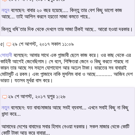
নতুন
বলেছেন: বাবার ২০ বছর হয়েছে.... কিন্তু তার বেশ কিছু ভালো কাজ
আছে... তাই আপিল করলে হয়তো সাজা কমতে পারে..
কিন্তু ধষি`তার দিক থেকে দেখলে তার সাজা ঠিকই আছে.. আরো হওয়া দরকার।
৫|
২৯ শে আগস্ট, ২০১৭ সকাল ১১:০৯
সোহানী
বলেছেন: আমার সাথে এক পান্জাবী ছেলে কাজ করে। ওর কাছ থেকে এর
কাহিনী আগেই জেনেছিলাম। সে বলে, শিক্ষিতরা জেনে ও কিছু করতে পারছে না
কারন তার আছে সব সহলে যোগাযোগ আর অঢেল টাকা। ভারতের সব বাবারাই
মোটামুটি এ রকম। এবং পান্জাবে নাকি মুসলিম বাবা ও আছে........... আজিব দেশ
ভারত। যতসব মূর্খরা বাস করে।
২৯ শে আগস্ট, ২০১৭ দুপুর ১:২৬
নতুন
বলেছেন: যত বাবা/মাজার আছে সবই ব্যবসা... এখনে সবাই কিছু না কিছু
ধান্দা করে...
আমাদের দেশের বাবাদের সবার হিসাব নেওয়া দরকার। সকল মাজার থেকে কোটি
কোটি টাকা আয় করে বাবারা...