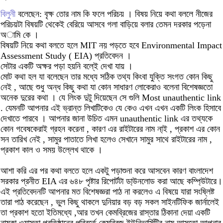
বিলুনী
বলেছেন: বৃক্ষ তোর নাম কি ফলে পরিচয় । বিষয় নিয়ে কথা বললে নীজের
পরিচয়টা বিষয়টি থেকেই বেরিয়ে আসবে গলা বাড়িয়ে বলার তেমন দরকার পড়েনা
অামি কে ।
বিষয়টি নিয়ে কথা বলতে হলে MIT নয় পড়তে হবে Environmental Impact
Assessment Study ( EIA) প্রতিবেদন ।
সেটার একটি অক্ষর পড়া হয়নি বলে্‌ই দেখা যায় ।
মোট কথা হল যা বলেছেন তার মধ্যে সঠিক তথ্য কিংবা যুক্তি সংগত কোন কিছু
নেই , আছে শুধু অন্ধ কিছু কথা যা কোন সাধারণ লোকেরাও বলেনা বিশেষজ্ঞতো
অনেক দুরের কথা । যে লিংক দুটু দিয়েছেন সে গুলি Most unauthentic link
. যেমনটি আপনার এই ভ্রান্ত লিখাটিকেও যে কেও এখন এখন একটি লিংক হিসাবে
দেখাতে পারবে । আপনার জানা উচিত এমন unauthentic link এর তথ্যকে
কোন গবেষকেরাই গ্রহন করেনা , কারণ এর রাইটারের নাম না্ই , প্রকাশ এর কোন
সন তারিখ নেই , সামুর পাতাতে লিখা হলেও সেখানে সামুর সাথে রাইটারের নাম ,
প্রকাশ কাল ও সময় উল্লেখ থাকে ।
আশা করি এর পর কথা বলতে হলে একটু পড়াশুনা করে আসবেন কারণ বাংলাদেশ
সরকার প্রনীত EIA এর ৬৪৮ পৃষ্টার রিপোর্টটা ডা্‌উনলোড করা আছে কম্পি্‌উটারে।
এই প্রতিবেদনটি আপনার মত বিশেষজ্ঞরা পাঠ না করলেও এ বিষয়ে যারা সংষ্লিষ্ট
তারা পাঠ করেছেন , ভুল কিছু থাকলে দুনিয়ার বড় বড় সকল সাইনটিফিক জার্নালেই
তা প্রকাশ হতো ইতিমধ্যে ,আর তখন কেমব্রিজের রাস্তার ঠিকানা দেয়া একটি