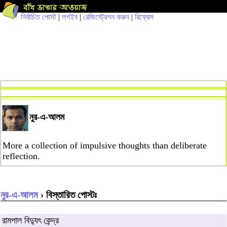
নির্বাচিত পোস্ট
|
লগইন
|
রেজিস্ট্রেশন করুন
|
রিফ্রেস
নুর-এ-আলম
More a collection of impulsive thoughts than deliberate
reflection.
নুর-এ-আলম
› বিস্তারিত পোস্টঃ
রামপাল বিদ্যুৎ কেন্দ্র