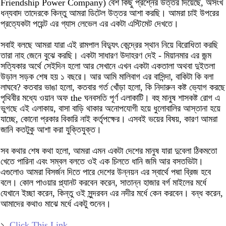
Friendship Power Company) বেশ কিছু প্রশ্নের উত্তর দিয়েছে, অসংখ
ধন্যবাদ তাদেরকে কিন্তু আমরা ডিটেল উত্তর আশা করছি। আমরা চাই উপরের
প্রত্যেকটা পয়েন্ট এর গ্যাস লেভেল এর একটা এস্টিমেট দেখতে।
সবাই বলছে আমরা যারা এই রামপাল বিদ্যুৎ কেন্দ্রের স্থান নিয়ে বিরোধিতা করছি
তারা নাহ জেনে বুঝে করছি। একটা সাধারণ উদাহরণ দেই - মিয়ানমার এর জন্ম
সত্যিকার অর্থে সেইদিন হলো আর সেখানে এখন একটা একতালা অথবা দুইতলা
উড়াল সড়ক শেষ হয় ১ বছরে। আর আমি মালিবাগ এর বাসিন্দা, বাকিটা কি বলা
লাঘবে? কতবার ভাঙা হলো, কতবার গর্ত খোঁড়া হলো, কি নিদারুন কষ্ট ভ্যোগ করছে
পৃথিবীর মধ্যে ওয়ান অফ the ঘনবসতি পূর্ণ এলাকাটি। বহু মানুষ শাসকষ্ট রোগ এ
ভুগছে এই এলাকায়, বাসা বাড়ি থাকার অনোপযোগী হয়ে ধুলোবালির আস্তানা হয়ে
যাচ্ছে, কোনো প্রকার বিকারি নাই কর্তৃপক্ষের। এসবই ভয়ের বিষয়, কারণ আমরা
জানি কতটুকু আশা করা যুক্তিযুক্ত।
সব কথার শেষ কথা হলো, আমরা এমন একটা দেশের মানুষ যারা দুবেলা ঠিকমতো
খেতে পারিনা এবং সম্বল বলতে ওই এক চিলতে ধানি জমি আর বসতভিটা।
এগুলোও আমরা বিসর্জন দিতে পারে দেশের উন্নয়ন এর স্বার্থে পদ্মা ব্রিজ হবে
বলে। কোল পাওয়ার প্ল্যানট করবেন করেন, সাতান্ন হাজার বর্গ মাইলের মর্ধে
যেখানে ইচ্ছা করেন, কিন্তু ওই সুন্দরবন এর নদীর মর্ধে কেন করবেন। বন্ধ করেন,
আমাদের কথাও মাঝে মর্ধে একটু শুনেন।
১.
Click This Link