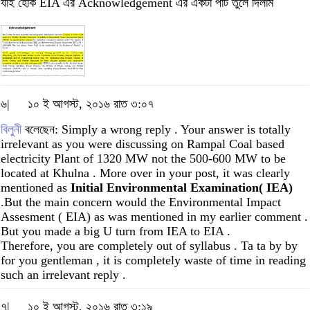
যাই হোক EIA এর Acknowledgement এর একটা পার্ট তুলে দিলাম
৬|
১০ ই আগস্ট, ২০১৬ রাত ৩:০৭
বিলুনী
বলেছেন: Simply a wrong reply . Your answer is totally
irrelevant as you were discussing on Rampal Coal based
electricity Plant of 1320 MW not the 500-600 MW to be
located at Khulna . More over in your post, it was clearly
mentioned as
Initial Environmental Examination( IEA)
.But the main concern would the Environmental Impact
Assesment ( EIA) as was mentioned in my earlier comment .
But you made a big U turn from IEA to EIA .
Therefore, you are completely out of syllabus . Ta ta by by
for you gentleman , it is completely waste of time in reading
such an irrelevant reply .
৭|
১০ ই আগস্ট, ২০১৬ রাত ৩:১৯