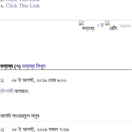
২.
Click This Link
৭ টি
+১/-০
মন্তব্য (৭)
মন্তব্য লিখুন
১|
০৮ ই আগস্ট, ২০১৬ ভোর ৬:০০
চাঁদগাজী
বলেছেন:
আপমি পাওয়ারফুল মানুষ
২|
০৮ ই আগস্ট, ২০১৬ সকাল ৭:৩৬