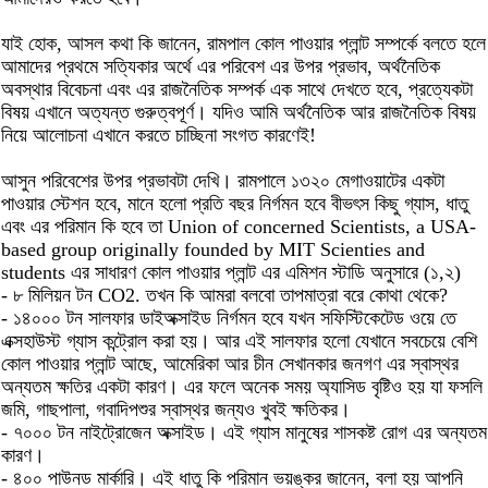
যাই হোক, আসল কথা কি জানেন, রামপাল কোল পাওয়ার প্লান্ট সম্পর্কে বলতে হলে
আমাদের প্রথমে সত্যিকার অর্থে এর পরিবেশ এর উপর প্রভাব, অর্থনৈতিক
অবস্থার বিবেচনা এবং এর রাজনৈতিক সম্পর্ক এক সাথে দেখতে হবে, প্রত্যেকটা
বিষয় এখানে অত্যন্ত গুরুত্বপূর্ণ। যদিও আমি অর্থনৈতিক আর রাজনৈতিক বিষয়
নিয়ে আলোচনা এখানে করতে চাচ্ছিনা সংগত কারণেই!
আসুন পরিবেশের উপর প্রভাবটা দেখি। রামপালে ১৩২০ মেগাওয়াটের একটা
পাওয়ার স্টেশন হবে, মানে হলো প্রতি বছর নির্গমন হবে বীভৎস কিছু গ্যাস, ধাতু
এবং এর পরিমান কি হবে তা Union of concerned Scientists, a USA-
based group originally founded by MIT Scienties and
students এর সাধারণ কোল পাওয়ার প্লান্ট এর এমিশন স্টাডি অনুসারে (১,২)
- ৮ মিলিয়ন টন CO2. তখন কি আমরা বলবো তাপমাত্রা বরে কোথা থেকে?
- ১৪০০০ টন সালফার ডাইঅক্সাইড নির্গমন হবে যখন সফিস্টিকেটেড ওয়ে তে
এক্সহাউস্ট গ্যাস কন্ট্রোল করা হয়। আর এই সালফার হলো যেখানে সবচেয়ে বেশি
কোল পাওয়ার প্লান্ট আছে, আমেরিকা আর চীন সেখানকার জনগণ এর স্বাস্থর
অন্যতম ক্ষতির একটা কারণ। এর ফলে অনেক সময় অ্যাসিড বৃষ্টিও হয় যা ফসলি
জমি, গাছপালা, গবাদিপশুর স্বাস্থর জন্যও খুবই ক্ষতিকর।
- ৭০০০ টন নাইট্রোজেন অক্সাইড। এই গ্যাস মানুষের শাসকষ্ট রোগ এর অন্যতম
কারণ।
- ৪০০ পাউনড মার্কারি। এই ধাতু কি পরিমান ভয়ঙ্কর জানেন, বলা হয় আপনি