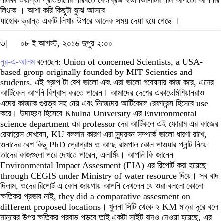
নামকা ওয়াস্তা প্রতিষ্ঠানের পরিবর্তে কেমব্রিজ ইউনিভার্সিটির নাম আসতো আপনার
লিংকে । আশা করি কিছুটা বুঝে আসবে
যাহোক ভ্রান্ত একটি লিখার উপরে আনেক সময় দেয়া হয়ে গেছে ।
৩|
০৮ ই আগস্ট, ২০১৬ দুপুর ২:০০
নুর-এ-আলম
বলেছেন: Union of concerned Scientists, a USA-
based group originally founded by MIT Scienties and
students. এই গ্রুপ টা বেশ ভালো এবং এরা ভালো গবেষনার কাজ করে, এদের
আর্টিকেল আপনি বিশ্বাস করতে পারেন। আমাদের দেশের একাডেমিশিয়ানরাও
এদের কাজকে গুরত্ব সহ নেয় এবং নিজেদের আর্টিকেলে রেফারেন্স হিসেবে use
করে। উদাহরণ হিসেবে Khulna University এর Environmental
science department এর professor দের আর্টিকলে এই ফোরাম এর কাজের
রেফারেন্স দেখবেন, KU বললাম কারণ এরা সুন্দরবন সম্পর্কে ভালো ধারণা রাখে,
ওনাদের বেশ কিছু PhD প্রোগ্রাম ও আছে রামপাল কোল পাওয়ার প্লান্ট নিয়ে
তাদের কাজগুলো পরে দেখতে পারেন, এলার্মিং। আপনি কি জানেন
Environmental Impact Assesment (EIA) এর রিপোর্ট করা হয়েছে
through CEGIS under Ministry of water resource দিয়ে। সব বাদ
দিলাম, ওদের রিপোর্ট এ কোন জায়গায় আপনি দেখলেন যে ওরা বললো কোনো
ক্ষতিকর প্রভাব নাই, they did a comparative assesment on
different proposed locations। খুলনা সিটি থেকে ২ KM মাত্র দূরে বলে
মানুষের উপর ক্ষতিকর প্রবাভ পড়বে তাই একটা সাইট বাদও দেওয়া হয়েছে, এর