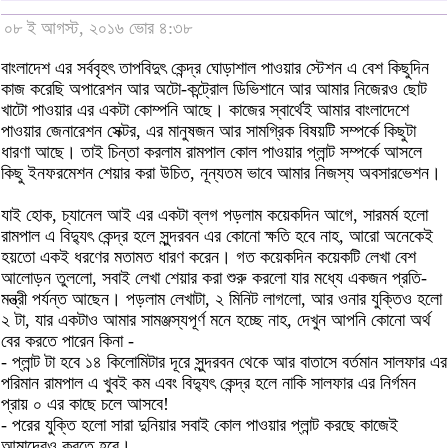
০৮ ই আগস্ট, ২০১৬ ভোর ৪:৩৮
বাংলাদেশ এর সর্ববৃহৎ তাপবিদুৎ কেন্দ্র ঘোড়াশাল পাওয়ার স্টেশন এ বেশ কিছুদিন
কাজ করেছি অপারেশন আর অটো-কন্ট্রোল ডিভিশানে আর আমার নিজেরও ছোট
খাটো পাওয়ার এর একটা কোম্পনি আছে। কাজের স্বার্থেই আমার বাংলাদেশে
পাওয়ার জেনারেশন সেক্টর, এর মানুষজন আর সামগ্রিক বিষয়টি সম্পর্কে কিছুটা
ধারণা আছে। তাই চিন্তা করলাম রামপাল কোল পাওয়ার প্লান্ট সম্পর্কে আসলে
কিছু ইনফরমেশন শেয়ার করা উচিত, নূন্যতম ভাবে আমার নিজস্য অবসারভেশন।
যাই হোক, চ্যানেল আই এর একটা ব্লগ পড়লাম কয়েকদিন আগে, সারমর্ম হলো
রামপাল এ বিদ্যুৎ কেন্দ্র হলে সুন্দরবন এর কোনো ক্ষতি হবে নাহ, আরো অনেকেই
হয়তো একই ধরণের মতামত ধারণ করেন। গত কয়েকদিন কয়েকটি লেখা বেশ
আলোড়ন তুললো, সবাই লেখা শেয়ার করা শুরু করলো যার মধ্যে একজন প্রতি-
মন্ত্রী পর্যন্ত আছেন। পড়লাম লেখাটা, ২ মিনিট লাগলো, আর ওনার যুক্তিও হলো
২ টা, যার একটাও আমার সামঞ্জস্যপূর্ণ মনে হচ্ছে নাহ, দেখুন আপনি কোনো অর্থ
বের করতে পারেন কিনা -
- প্লান্ট টা হবে ১৪ কিলোমিটার দূরে সুন্দরবন থেকে আর বাতাসে বর্তমান সালফার এর
পরিমান রামপাল এ খুবই কম এবং বিদ্যুৎ কেন্দ্র হলে নাকি সালফার এর নির্গমন
প্রায় ০ এর কাছে চলে আসবে!
- পরের যুক্তি হলো সারা দুনিয়ার সবাই কোল পাওয়ার প্লান্ট করছে কাজেই
আমাদেরও করতে হবে।