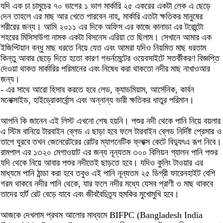
যদি এক চা চামুচের ৭০ ভাগের ১ ভাগ মার্কারি ২৫ একরের একটা লেক এ ছেড়ে
দেন তাহলে এর মাছ আর খেতে পারবেন নাহ, মার্কারি এতটা ক্ষতিকর মানুষের
শরীরের জন্য। আমি ২০১১ এর দিকে অফিস এর কাজে কানাডা এর টরোন্টো
শহরের মিসিসাউগা নামক একটা বিসনেস এরিয়া তে ছিলাম। সেখানে আমার এক
ইজিপ্টিয়ান বন্ধু মাছ ধরতে নিয়ে যেত এবং আমরা যদিও নিয়মিত মাছ ধরতাম
কিন্তু আবার ছেড়ে দিতে হতো কারণ গভর্নমেন্টের ওয়েবসাইটে সতর্কীকরণ বিজ্ঞপ্তি
দেওয়া থাকত মার্কারির পরিমানের এবং নিষেধ করা থাকতো নদীর মাছ নাখাওআর
জন্য।
- এর সাথে আরো হিসাব করতে হবে লেড, ক্যাডমিয়াম, আর্সেনিক, কার্বন
মনোক্সাইড, হাইড্রোকার্বোন্স এবং অন্নান্য ভারী ক্ষতিকর ধাতুর পরিমান।
আপনি কি জানেন এই লিস্ট এখনো শেষ হয়নি। পশুর নদী থেকে পানি নিয়ে বয়লার
এ স্টিম বানিয়ে টারবাইন ব্লেড এ ছাড়া হবে ফলে টারবাইন ব্লেড নিৰ্দিষ্ট প্রেসার ও
তাপে ঘুরবে তখন জেনেরেটরের রোটর ম্যাগনেটিক ফ্লাক্স কেটে বিদ্যুৎএ রূপ নিবে।
রামপাল এর ১৩২০ মেগাওয়াট এর জন্য নূন্যতম ৩০০ বিলিয়ন গ্যালন পানি পশুর
যদি থেকে নিয়ে আবার পশুর নদীতেই ছাড়তে হবে। যদিও কুলিং টাওয়ার এর
মাধ্যমে পানি ঠান্ডা করা হবে তবুও এই পানি নূন্যতম ২৫ ডিগ্রী ফারেনহাইট বেশি
গরম থাকবে নদীর পানি থেকে, যার ফলে নদীর মধ্যে যেসব প্রাণী ও মাছ থাকবে
তাদের হার্ট রেট বেড়ে যাবে এবং জীববৈচিত্র্য হুমকির মুখোমুখি হবে।
আজকে দেখলাম প্রথম আলোর মাধ্যমে BIFPC (Bangladesh India