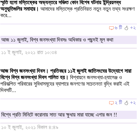
স্মৃতি হলো মস্তিষ্কের অভ্যন্তরে সঞ্চিত কোন বিশেষ ঘটনায় ইন্দ্রিয়লব্ধ
অনুভূতিগুলির সমাহার।
আমাদের মস্তিস্কে প্রতিনিয়ত নতুন নতুন তথ্য সংরক্ষণ
করে...
৬ টি
+২
আজ ১১ জুলাই, বিশ্ব জনসংখ্যা দিবসঃ অধিকার ও পছন্দই মূল কথা
১১ ই জুলাই, ২০২১ রাত ১০:৩৪
আজ বিশ্ব জনসংখ্যা দিবস। প্রতিবছর ১১ই জুলাই জাতিসংঘের উদ্যোগে সারা
বিশ্বে বিশ্ব জনসংখ্যা দিবস পালিত হয়।
বিশ্বায়নে জনসংখ্যা-চ্যালেঞ্জ ও
পরিকল্পিত পরিবারের সুবিধাসমূহের ব্যাপারে জনগণের সচেতনতা বৃদ্ধি করাই এই
দিবসটি...
২ টি
+২
বিশ্বে প্রতি মিনিটে করোনায় সাত আর ক্ষুধায় মারা যাচ্ছে এগার জন !!
১০ ই জুলাই, ২০২১ বিকাল ৪:৪৯