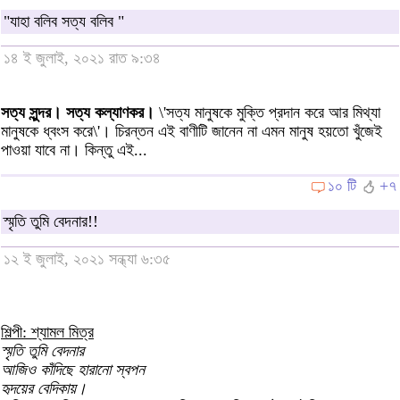
"যাহা বলিব সত্য বলিব "
১৪ ই জুলাই, ২০২১ রাত ৯:৩৪
সত্য সুন্দর। সত্য কল্যাণকর।
\'সত্য মানুষকে মুক্তি প্রদান করে আর মিথ্যা
মানুষকে ধ্বংস করে\'। চিরন্তন এই বাণীটি জানেন না এমন মানুষ হয়তো খুঁজেই
পাওয়া যাবে না। কিন্তু এই...
১০ টি
+৭
স্মৃতি তুমি বেদনার!!
১২ ই জুলাই, ২০২১ সন্ধ্যা ৬:৩৫
শিল্পী: শ্যামল মিত্র
স্মৃতি তুমি বেদনার
আজিও কাঁদিছে হারানো স্বপন
হৃদয়ের বেদিকায়।