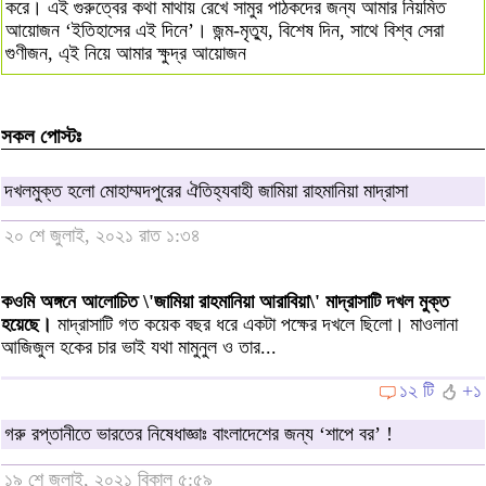
করে। এই গুরুত্বের কথা মাথায় রেখে সামুর পাঠকদের জন্য আমার নিয়মিত
আয়োজন ‘ইতিহাসের এই দিনে’। জন্ম-মৃত্যু, বিশেষ দিন, সাথে বিশ্ব সেরা
গুণীজন, এ্ই নিয়ে আমার ক্ষুদ্র আয়োজন
সকল পোস্টঃ
দখলমুক্ত হলো মোহাম্মদপুরের ঐতিহ্যবাহী জামিয়া রাহমানিয়া মাদ্রাসা
২০ শে জুলাই, ২০২১ রাত ১:৩৪
কওমি অঙ্গনে আলোচিত \'জামিয়া রাহমানিয়া আরাবিয়া\' মাদ্রাসাটি দখল মুক্ত
হয়েছে।
মাদ্রাসাটি গত কয়েক বছর ধরে একটা পক্ষের দখলে ছিলো। মাওলানা
আজিজুল হকের চার ভাই যথা মামুনুল ও তার...
১২ টি
+১
গরু রপ্তানীতে ভারতের নিষেধাজ্ঞাঃ বাংলাদেশের জন্য ‘শাপে বর’ !
১৯ শে জুলাই, ২০২১ বিকাল ৫:৫৯