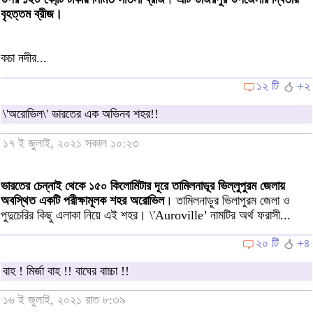
বৃহত্তম ব্রীজ।
কচা নদীর...
১২ টি
+২
\'অরোভিল\' ভারতের এক অভিনব শহর!!
১৭ ই জুলাই, ২০২১ সকাল ১০:২৩
ভারতের চেন্নাই থেকে ১৫০ কিলোমিটার দূরে তামিলনাডূর ভিল্লুপুরম জেলায়
অবস্থিত একটি পরীক্ষামূলক শহর অরোভিল
। তামিলনাড়ুর ভিলাপুরম জেলা ও
পুদুচেরির কিছু এলাকা নিয়ে এই শহর। \'Auroville’ নামটির অর্থ ফরাসী...
২০ টি
+৪
বাহ ! মির্জা বাহ !! বাঘের বাচ্চা !!
১৬ ই জুলাই, ২০২১ রাত ৮:৩৯