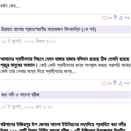
ধর্ষণ কেন...
১০ টি
+৬
চিরায়ত বাংলার প্রাতঃস্মরণীয় কয়েকজন কিংবদন্তি (১ম পর্ব)
১৮ ই জুলাই, ২০২১ বিকাল ৪:০২
আমাদের স্বাধীনতার পিছনে যেমন হাজার হাজার বলিদান রয়েছে ঠিক তেমনি রয়েছে
প্রচুর মানুষের অবদান।
কেউ কেউ স্বাধীনতার জন্য সংগ্রাম করছে সরাসরি আবার
কেউ তার লেখার মধ্যে দিয়ে স্বাধীনতার জন্য...
২০ টি
+৩
কচা নদী ও সাতলা ব্রীজ
১৭ ই জুলাই, ২০২১ রাত ৯:২৩
বরিশালের উজিরপুর উপ জেলার সাতলা ইউনিয়নের মধ্যদিয়ে প্রবাহিত কচা নদীর
উপর ১২০ কো্টি টাকায় নির্মিত সাতলা ব্রীজ
।
এটি উজিরপুর উপজেলার দ্বিতীয়