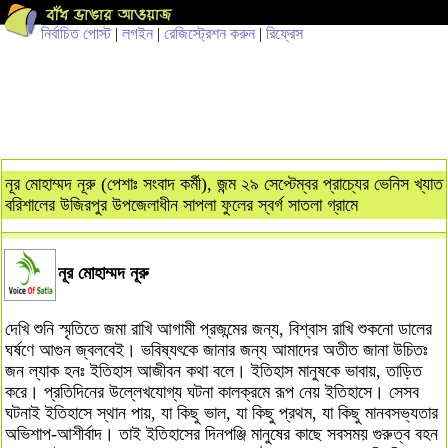
নির্বাচিত পোস্ট
|
লগইন
|
রেজিস্ট্রেশন করুন
|
রিফ্রেস
নূর মোহাম্মদ নূরু (পেশাঃ সংবাদ কর্মী), জন্ম ২৯ সেপ্টেম্বর প্রাচ্যের ভেনিস খ্যাত
বরিশালের উজিরপুর উপজেলাধীন সাপলা ফুলের স্বর্গ সাতলা গ্রামে
নূর মোহাম্মদ নূরু
দেখি শুনি স্মৃতিতে জমা রাখি আগামী প্রজন্মের জন্য, বিশ্বাস রাখি শুকনো ডালের
ঘর্ষণে আগুন জ্বলবেই। ভবিষ্যৎকে জানার জন্য আমাদের অতীত জানা উচিতঃ
জন ল্যাক হনঃ ইতিহাস আজীবন কথা বলে। ইতিহাস মানুষকে ভাবায়, তাড়িত
করে। প্রতিদিনের উল্লেখযোগ্য ঘটনা কালক্রমে রূপ নেয় ইতিহাসে। সেসব
ঘটনাই ইতিহাসে স্থান পায়, যা কিছু ভাল, যা কিছু প্রথম, যা কিছু মানবসভ্যতার
অভিশাপ-আশীর্বাদ। তাই ইতিহাসের দিনপঞ্জি মানুষের কাছে সবসময় গুরুত্ব বহন