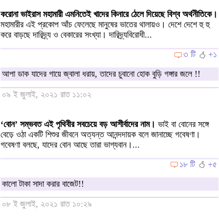
করোনা ভাইরাস মহামারী এমনিতেই খাদের কিনারে ঠেলে দিয়েছে বিশ্ব অর্থনীতিকে।
মহামারীর এই প্রকোপ আঁচ ফেলেছে মানুষের ভাতের থালায়ও। দেশে দেশে হু হু
করে বাড়ছে দারিদ্র্য ও বেকারের সংখ্যা। দারিদ্র্যবিরোধী...
৩ টি
+১
আপা ডাক যাদের গায়ে জ্বালা ধরায়, তাদের চুবানো হোক বুড়ি গঙ্গার জলে !!
০৯ ই জুলাই, ২০২১ রাত ১১:০২
‌‘বোন’ সম্ভবত এই পৃথিবীর সবচেয়ে বড় আশীর্বাদের নাম।
ভাই বা বোনের সঙ্গে
বেড়ে ওঠা একটি শিশুর জীবনে অত্যন্ত আনন্দদায়ক বলে জানাচ্ছে গবেষণা।
গবেষণা বলছে, যাদের বোন আছে তারা ভাগ্যবান।...
১৮ টি
+৫
কালো টাকা সাদা করার বাজেট!!
০৮ ই জুলাই, ২০২১ রাত ১০:২৯