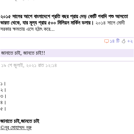
২০১৫ সালের আগে বাংলাদেশে প্রতি বছর প্রায় দেড় কোটি গবাদি পশু আসতো
ভারত থেকে, যার মূল্য প্রায় ৫০০ মিলিয়ন মার্কিন ডলার।
২০১৪ সালে মোদী
সরকার ক্ষমতায় এসে হঠাৎ করে...
১৪ টি
+২
জানাতে চাই, জানতে চাই!!
১৯ শে জুলাই, ২০২১ রাত ১২:১৪
১।
২।
৩।
৪।
৫।
জানাতে চাই,জানতে চাই
©নূর মোহাম্মদ নূরু