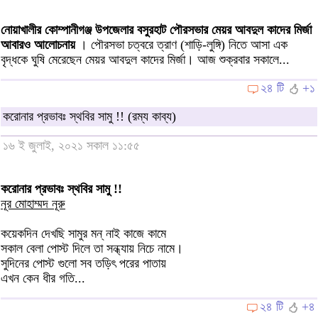
নোয়াখালীর কোম্পানীগঞ্জ উপজেলার বসুরহাট পৌরসভার মেয়র আবদুল কাদের মির্জা
আবারও আলোচনায়
। পৌরসভা চত্বরে ত্রাণ (শাড়ি-লুঙ্গি) নিতে আসা এক
বৃদ্ধকে ঘুষি মেরেছেন মেয়র আবদুল কাদের মির্জা। আজ শুক্রবার সকালে...
২৪ টি
+১
করোনার প্রভাবঃ স্থবির সামু !! (রম্য কাব্য)
১৬ ই জুলাই, ২০২১ সকাল ১১:৫৫
করোনার প্রভাবঃ স্থবির সামু !!
নূর মোহাম্মদ নূরু
কয়েকদিন দেখছি সামুর মন্ নাই কাজে কামে
সকাল বেলা পোস্ট দিলে তা সন্ধ্যায় নিচে নামে।
সুদিনের পোস্ট গুলো সব তড়িৎ পরের পাতায়
এখন কেন ধীর গতি...
২৪ টি
+৪