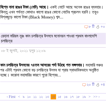
বিশ্বে নানা রঙের টাকা (নোট) আছে।
একই নোটে আছে অনেক রঙের ব্যবহার।
কিন্তু এখন পর্যন্ত কোথাও কালো রঙের কোনো নোটের প্রচলন হয়নি। তবুও
বিশ্বজুড়ে কালো টাকা (Black Money) শব্দ...
৮ টি
+০
রেহানা মরিয়ম নূরঃ কান চলচ্চিত্র উৎসবে মনোনয়ন পাওয়া প্রথম বাংলাদেশি
চলচ্চিত্র
০৮ ই জুলাই, ২০২১ দুপুর ১২:০৯
কান চলচ্চিত্র উৎসবের ৭৪তম আসরের পর্দা উঠছে গত মঙ্গলবার।
মহামারি শুরুর
পর এটাই প্রথম কোনো বড় চলচ্চিত্র উৎসব যা প্রায় স্বাভাবিকভাবে অনুষ্ঠিত
হচ্ছে। করোনা মহামারির কারণে পুরো বিশ্বের...
২০ টি
+৪
‹ First
<
৯
১০
১১
১২
১৩
১৪
১৫
১৬
১৭
১৮
১৯
>
>> ›