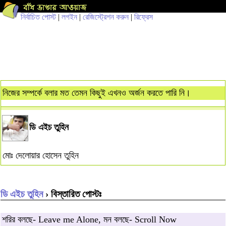
নির্বাচিত পোস্ট
|
লগইন
|
রেজিস্ট্রেশন করুন
|
রিফ্রেস
নিজের সম্পর্কে বলার মত তেমন কিছুই এখনও অর্জন করতে পারি নি।
ডি এইচ তুহিন
মোঃ দেলোয়ার হোসেন তুহিন
ডি এইচ তুহিন
› বিস্তারিত পোস্টঃ
শরির বলছে- Leave me Alone, মন বলছে- Scroll Now