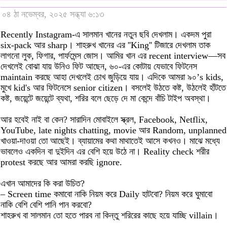
০৪ ঠা নভেম্বর, ২০২৫ সন্ধ্যা ৬:১৩
Recently Instagram-এ সালমান খানের নতুন ছবি দেখলাম। একদম পুরা
six-pack আর sharp। শাহরুখ খানের এর ''King'' টিজারে দেখলাম তাক
লাগনো লুক, ফিগার, পার্ফমেন্স জোস। আমির খান এর recent interview—সব
দেখলেই বোঝা যায় উনিও ফিট আছেন, ৬০-এর কোটায় যেভাবে ফিটনেস
maintain করছে আহা দেখলেই চোখ জুড়িয়ে যায়। এদিকে আমরা ৯০’s kids,
মুখে kid's আর ফিটনেসে senior citizen। বসলেই উঠতে কষ্ট, উঠলেই হাঁটতে
কষ্ট, জয়েন্টে জয়েন্টে ব্যথা, শরির বলে ছেড়ে দে মা কেন্দে বাঁচি টাইপ অবস্থা।
আর হবেই নাই বা কেন? সারাদিন মোবাইলে স্ক্রল, Facebook, Netflix,
YouTube, late nights chatting, movie আর Random, unplanned
খাওয়া-দাওয়া তো আছেই। ব্যায়ামের কথা মাথাতেই আসে কখনও। মাঝে মধ্যে
ভাবলেও একদিন বা দুইদিন এর বেশি হয়ে উঠে না। Reality check শরীর
protest করছে আর আমরা করছি ignore.
এখান আমাদের কি করা উচিত?
– Screen time কমাবো নাকি নিয়ম করে Daily হাটবো? নিয়ম করে ঘুমাবো
নাকি বেশি বেশি পানি পান করবো?
শাহরুখ বা সালমান তো হতে পারব না কিন্তু শরিরের কাছে হয়ে যাচ্ছি villain।