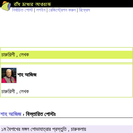
নির্বাচিত পোস্ট
|
লগইন
|
রেজিস্ট্রেশন করুন
|
রিফ্রেস
চারুশিল্পী , লেখক
শাহ আজিজ
চারুশিল্পী , লেখক
শাহ আজিজ
› বিস্তারিত পোস্টঃ
১ম বৈশাখের মঙ্গল শোভাযাত্রার প্রস্তুতি , চারুকলায়