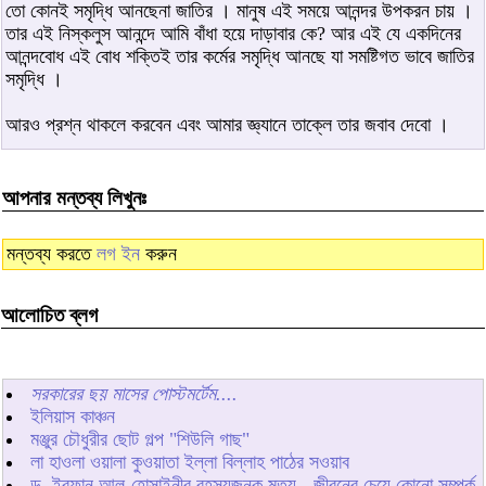
তো কোনই সমৃদ্ধি আনছেনা জাতির । মানুষ এই সময়ে আনন্দর উপকরন চায় ।
তার এই নিস্কলুস আনন্দে আমি বাঁধা হয়ে দাড়াবার কে? আর এই যে একদিনের
আনন্দবোধ এই বোধ শক্তিই তার কর্মের সমৃদ্ধি আনছে যা সমষ্টিগত ভাবে জাতির
সমৃদ্ধি ।
আরও প্রশ্ন থাকলে করবেন এবং আমার জ্ঞ্যানে তাক্লে তার জবাব দেবো ।
আপনার মন্তব্য লিখুনঃ
মন্তব্য করতে
লগ ইন
করুন
আলোচিত ব্লগ
সরকারের ছয় মাসের পোস্টমর্টেম....
ইলিয়াস কাঞ্চন
মঞ্জুর চৌধুরীর ছোট গল্প "শিউলি গাছ"
লা হাওলা ওয়ালা কুওয়াতা ইল্লা বিল্লাহ পাঠের সওয়াব
ড. ইরফান আল-হোসাইনীর রহস্যজনক মৃত্যু - জীবনের চেয়ে কোনো সম্পর্ক