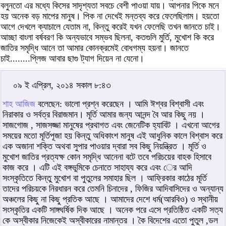
বলুনতো এর মধ্যে কিসের সাদৃশ্যতা সবচে বেশী পাওয়া যায়। আপনার পিকে মনে
হয় অনেক বড় মাপের মানুষ। পিক না দেখেই মন্তব্য করে ফেলেছিলাম। হয়তো
আগে দেখলে ক্যাচালে যেতাম না, কিন্তু করেই যখন ফেলেছি তখন জানতে চাই।
আচ্ছা বাংলা বর্ষবরণ কি অন্যভাবে সম্ভব ছিলনা, কতগুলি মুর্তি, মুখোশ কি করে
জাতির সমৃদ্ধি আনে তা আমার কোনক্রমেই বোধগম্য হয়না। জানতে
চাই........প্লিজ আবার ছাগু ট্যাগ দিয়েন না যেনো।
০৯ ই এপ্রিল, ২০১৪ সকাল ৮:৪৩
শাহ আজিজ
বলেছেন: ভালো প্রশ্ন করেছেন । আমি ঈশ্বর বিশ্বাসী এবং
নিরাকার ও সর্বত্র বিরাজমান। মূর্তি আমার জন্য আনন্দ বৈ আর কিছু নয় ।
সাজগোজ , সাজসজ্জা মানুষের প্রথাগত এবং জেনেটিক হ্যাবিট । এখনো আগের
সময়ের মতো মূর্তিপূজা হয় কিন্তু অধিকাংশ মানুষ এই আধুনিক কালে বিশ্বাস করে
এক অজানা শক্তি অথবা সুপার পাওয়ার দ্বারা সব কিছু নিয়ন্ত্রিত । মূর্তি ও
মুখোশ জাতির প্রত্যক্ষ কোন সমৃদ্ধি আনেনা বটে তবে পরিচয়ের বাহক হিসাবে
কাজ করে । এটি এই বঙ্গভুমিকে চেনাতে সাহায্য করে এবং ের আদি
সংস্কৃতিতে কিন্তু মুখোশ বা পুতুলের সমাহার ছিল । আফ্রিকার কাঠের মূর্তি
তাদের পরিচয়কে নিরধারন করে তেমনি চিনাদের , ফিজির আদিবাসিদের ও অন্যান্য
অঞ্চলের কিছু না কিছু প্রতিক আছে । আমাদের দেশে ধর্ম(আরবিও) ও স্থানীয়
সংস্কৃতির একটি সাঙ্গঘর্ষিক দিক আছে । অনেক পরে এসে প্রতিষ্ঠিত একটি সত্য
কে অস্বীকার নিজেকেই অস্বীকারের নামান্তর । কৈ বিদেশের এতো পুতুল ,ডল