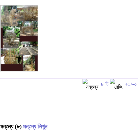
৮ টি
+১/-০
মন্তব্য (৮)
মন্তব্য লিখুন