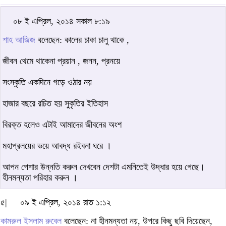
০৮ ই এপ্রিল, ২০১৪ সকাল ৮:১৯
শাহ আজিজ
বলেছেন: কালের চাকা চালু থাকে ,
জীবন থেমে থাকেনা প্রয়ান , জনন, প্রনয়ে
সংস্কৃতি একদিনে গড়ে ওঠার নয়
হাজার বছরে রচিত হয় সুকৃতির ইতিহাস
বিরক্ত হলেও এটাই আমাদের জীবনের অংশ
মহাপ্রলয়ের ভয়ে আবদ্ধ রইবনা ঘরে ।
আপন পেশার উন্নতি করুন দেখবেন দেশটা এমনিতেই উদ্ধার হয়ে গেছে।
হীনমন্যতা পরিহার করুন ।
৫|
০৯ ই এপ্রিল, ২০১৪ রাত ১:১২
কামরুল ইসলাম রুবেল
বলেছেন: না হীনমন্যতা নয়, উপরে কিছু ছবি দিয়েছেন,