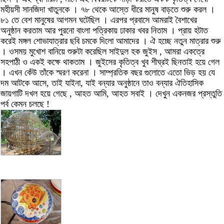
মহীয়সী সানজিদা খাতুনকে । ৭৮ থেকে আস্তে ধীরে মানুষ বাড়তে শুরু করল ।
৮১ তে বেশ মানুষের আগমন ঘটেছিল । এরপর প্রবাসে আমরাই বৈশাখের
অনুষ্ঠান করতাম আর পুরনো বাংলা পত্রিকায় ঢাকার খবর নিতাম । প্রায় হটাত
করেই মঙ্গল শোভাযাত্রার ছবি চমকে দিলো আমাদের । ঐ হচ্ছে নতুন মাত্রার শুরু
। ওসময় মুখোশ বানিয়ে শুরুটা করেছিল সাইদুল হক জুইস , আমরা একত্রে
সহপাঠী ও একই কক্ষে থাকতাম । জুইসের কৃতিত্ব খুব শীঘ্রই ছিনতাই হয়ে গেল
। এখন কেঁউ তাঁকে স্মরণ করেনা । সাম্প্রতিক বছর গুলোতে এতো ভিড় হয় যে
দম আটকে আসে, তাই যাইনা, যাই বন্যার অনুষ্ঠানে তাও বন্যার ঐতিহাসিক
জায়গাটি দখল হয়ে গেছে , আহত আমি, আহত সবাই । দেখুন একনজর প্রস্তুতি
পর্ব কেমন চলছে !