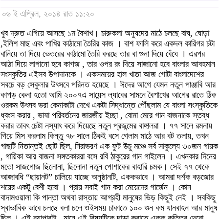
০৬ ই এপ্রিল, ২০১৪ রাত ১১:২০
খুব দ্রুত এগিয়ে আসছে ১ম বৈশাখ। চারুকলা অনুষদের মাঠে চলছে বাঘ, ঘোড়া
,ইলিশ মাছ এবং পাখির কাঠামো তৈরির কাজ । বাশ ফালি করে একদল কারিগর চটা
বানিয়ে তা দিয়ে ভেতরের কাঠামো তৈরি করছে তার বা গুনা দিয়ে বেঁধে । এরপর
আঠা দিয়ে লাগানো হবে কাগজ , তার ওপর রং দিয়ে সাজানো হবে বাংলার আবহমান
সংস্কৃতির এইসব উপাদানকে । একসময়ের হাল খাতা আজ গোটা বাংলাদেশের
সবচে বড় সেকুলার উৎসবে পরিনত হয়েছে । ঈদের আগে যেমন নতুন পাঞ্জাবি আর
কাপড় কেনা হতো আমি ২০০৭এ সায়েন্স ল্যাবের সামনে বৈশাখের আগের রাতে ঠিক
ওরকম উৎসব ভরা কেনাকাটা দেখে একটা সিদ্ধান্তে পৌঁছলাম যে বাংলা সংস্কৃতিকে
ধ্বংস করার , ভাষা পরিবর্তনের জারজীয় ইচ্ছা , বোমা মেরে গান বাজনাকে স্তব্ধ
করার তাবৎ চেষ্টা নস্যাৎ করে দিয়েছে নতুন প্রজন্মের বাঙ্গালরা । ৭৭ সালে রমনায়
গিয়ে মিস করলাম কিন্তু ৭৮ সালে ঠিকই বসে গেলাম মাঠে আর বট তলায়, তখন
গাছটি নিতান্তই ছোট ছিল, নিরাভরণ এক ফুট উচু মঞ্চে সর্ব সাকুল্যে ৩০জন গায়ক
, গায়িকা আর বাজনা সঙ্গতকাররা বসে রবি ঠাকুরের গান গাইলেন । এখনকার দিনের
মতো সাজগোজ ছিলোনা, ছিলোনা নতুন পোশাকের বাহারি চমক। সেই ৭৭ থেকে
আজাবধি “ছায়ানট” চালিয়ে যাচ্ছে অনুষ্ঠানটি, এককভাবে । আমরা দর্শক বড়জোর
শয়ের একটু বেশী হবো । প্রায় সবাই গান করা মেয়েদের গার্জেন । কোন
বাদামওয়ালা কি পান্তা অথবা রাস্তায় আগ্রহী মানুষের ভিড় কিছুই নেই । সবকিছু
স্বাভাবিক ভাবে চলছে বলা চলে ওইসময় ঢাকাতে ১০০ গুন কম যানবাহন আর মানুষ
ছিল । এই ব্যাপারটা , মানে এই বিষয়টিকে দাড়া করাতে একক কৃতিত্ব দেবো