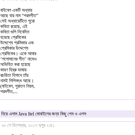
বাইবেল একটি অধ্যায়
আছে যার নাম “পরমগীত”
সেই অধ্যায়েটিতে পুরো
কবিতা রয়েছে, এই
কবিতা গুলি নিবেদিত
হয়েছে প্রেমিকের
উদ্দেশ্যে প্রমিকার এবং
প্রেমিকার উদ্দেশ্যে
প্রেমিকের। একে আবার
‘শলোমানের গীত’ নামেও
অভিহিত করা হয়েছে
কারণ হিব্রু ভাষায়
রচয়িতা হিসাবে তাঁর
নামই লিপিবদ্ধ আছে।
(বাইবেল, পুরাতন নিয়ম,
পরমগীত,...
নিয়ে এলাম Java Itel মোবাইলের জন্য কিছু গেম ও এপস
২৮ শে ডিসেম্বর, ২০১৭ দুপুর ২:৪১