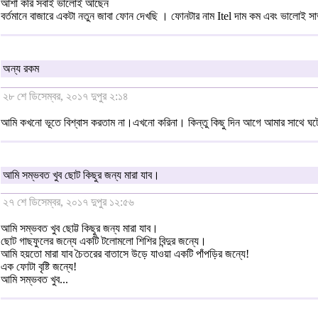
আশা করি সবাই ভালোই আছেন
বর্তমানে বাজারে একটা নতুন জাবা ফোন দেখছি । ফোনটার নাম Itel দাম কম এবং ভালোই স
অন্য রকম
২৮ শে ডিসেম্বর, ২০১৭ দুপুর ২:১৪
আমি কখনো ভূতে বিশ্বাস করতাম না।এখনো করিনা। কিন্তু কিছু দিন আগে আমার সাথে ঘটে য
আমি সম্ভবত খুব ছোট কিছুর জন্য মারা যাব।
২৭ শে ডিসেম্বর, ২০১৭ দুপুর ১২:৫৬
আমি সম্ভবত খুব ছোট্ট কিছুর জন্য মারা যাব।
ছোট গাছফুলের জন্যে একটি টলোমলো শিশির বিন্দুর জন্যে।
আমি হয়তো মারা যাব চৈতরের বাতাসে উড়ে যাওয়া একটি পাঁপড়ির জন্যে!
এক ফোটা বৃষ্টি জন্যে!
আমি সম্ভবত খুব...