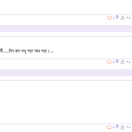
১ টি
+০
.....দিন রাত শুধু পড়া আর পড়া।...
০ টি
+০
০ টি
+০