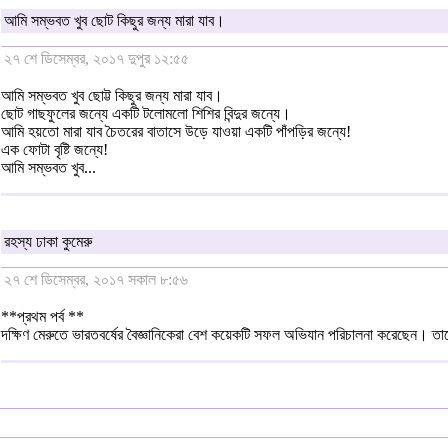
আমি সম্ভবত খুব ছোট কিছুর জন্য মারা যাব।
২৭ শে ডিসেম্বর, ২০১৭ দুপুর ১২:৫৫
আমি সম্ভবত খুব ছোট্ট কিছুর জন্য মারা যাব।
ছোট গাছফুলের জন্যে একটি টলোমলো শিশির বিন্দুর জন্যে।
আমি হয়তো মারা যাব চৈতরের বাতাসে উড়ে যাওয়া একটি পাঁপড়ির জন্যে!
এক ফোটা বৃষ্টি জন্যে!
আমি সম্ভবত খুব...
রহস্য ঢাকা কুমেরু
২৭ শে ডিসেম্বর, ২০১৭ সকাল ৮:৫৬
**প্রথম পর্ব **
দক্ষিণ মেরুতে ভারতবর্ষের বৈজ্ঞানিকেরা বেশ কয়েকটি সফল অভিযান পরিচালনা করেছেন। ত