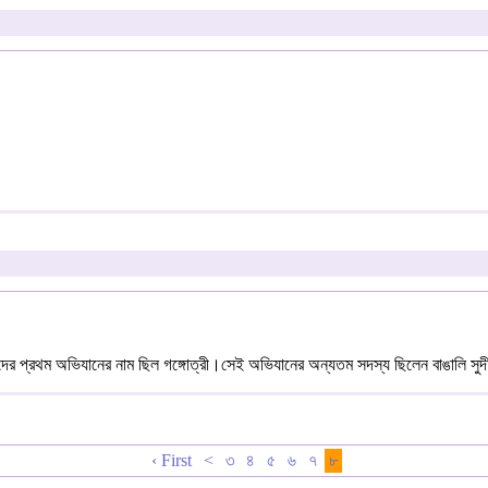
াদের প্রথম অভিযানের নাম ছিল গঙ্গোত্রী।সেই অভিযানের অন্যতম সদস্য ছিলেন বাঙালি সু
‹ First
<
৩
৪
৫
৬
৭
৮