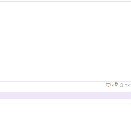
০ টি
+০