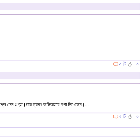
০ টি
+০
দীপ্ত সেন গুপ্ত।তার ভ্রমণ অভিজ্ঞতার কথা লিখেছেন।...
২ টি
+০