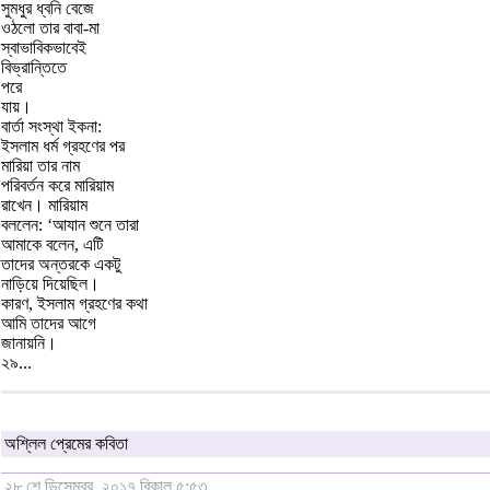
সুমধুর ধ্বনি বেজে
ওঠলো তার বাবা-মা
স্বাভাবিকভাবেই
বিভ্রান্তিতে
পরে
যায়।
বার্তা সংস্থা ইকনা:
ইসলাম ধর্ম গ্রহণের পর
মারিয়া তার নাম
পরিবর্তন করে মারিয়াম
রাখেন। মারিয়াম
বললেন: ‘আযান শুনে তারা
আমাকে বলেন, এটি
তাদের অন্তরকে একটু
নাড়িয়ে দিয়েছিল।
কারণ, ইসলাম গ্রহণের কথা
আমি তাদের আগে
জানায়নি।
২৯...
অশ্লিল প্রেমের কবিতা
২৮ শে ডিসেম্বর, ২০১৭ বিকাল ৫:৫৩