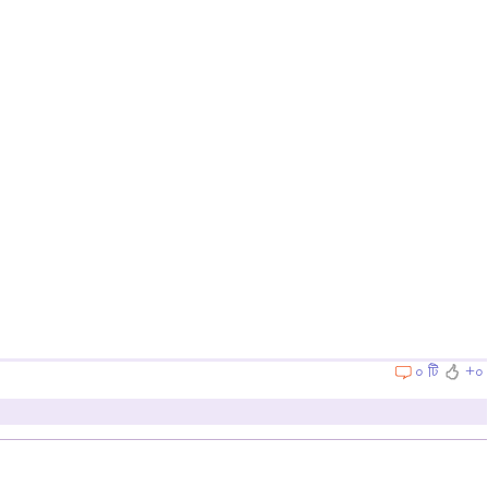
০ টি
+০