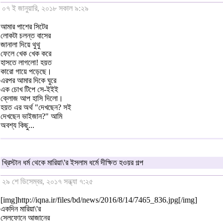
০৭ ই জানুয়ারি, ২০১৮ সকাল ৯:২৯
আমার পাশের সিটের
লোকটা চলন্ত বাসের
জানালা দিয়ে থুথু
ফেলে খেক খেক করে
হাসতে লাগলো! হয়ত
কারো গায়ে পড়েছে।
এরপর আমার দিকে ঘুরে
এক চোখ টিপে সে-ইইই
ক্লোজ আপ হাসি দিলো।
হয়ত এর অর্থ "দেখছেন? সই
দেখছেন ভাইজান?" আমি
অবশ্য কিছু...
খ্রিস্টান ধর্ম থেকে মারিয়া\'র ইসলাম ধর্মে দীক্ষিত হওয়র গল্প
২৯ শে ডিসেম্বর, ২০১৭ সন্ধ্যা ৭:২৫
[img]http://iqna.ir/files/bd/news/2016/8/14/7465_836.jpg[/img]
একদিন মারিয়া\'র
সেলফোনে আজানের