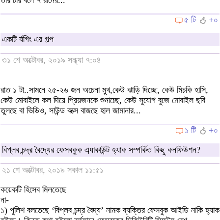
তাঁর চার বলে ৭ রানের...
৫ টি
+০
একটি র্যগিং এর গল্প
৩১ শে অক্টোবর, ২০১৯ সন্ধ্যা ৭:০৪
রাত ১ টা..সামনে ২৫-২৬ জন অচেনা মুখ,কেউ ঝাড়ি দিচ্ছে, কেউ মিচকি হাসি,
কেউ মোবাইলে কল দিয়ে প্রিয়জনকে শুনাচ্ছে, কেউ সুযোগ বুজে মোবাইল ছবি
তুলছে বা ভিডিও, সাউন্ড বক্সে বাজছে হাল জামানার...
১ টি
+০
বিপ্লব চন্দ্র বৈদ্যের ফেসবকুক এ্যাকাউন্ট হ্যাক সম্পর্কিত কিছু কনফিউশন?
২১ শে অক্টোবর, ২০১৯ সকাল ১১:৫১
কয়েকটি হিসেব মিলতেছে
না-
১) পুলিশ বলতেছে ‘বিপ্লব চন্দ্র বৈদ্য’ নামক ব্যক্তির ফেসবুক আইডি নাকি হ্যাক