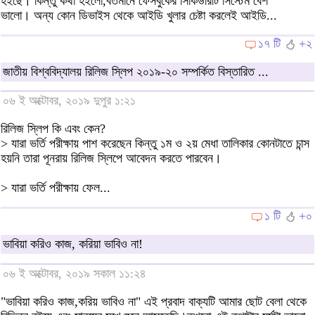
হইছে। কিন্তু কথা হইলো,বর্তমানে ফেসবুকের সিকিউরিটি সিস্টেম বেশ
ভালো। অন্য কোন ডিভাইস থেকে আইডি খুলার চেষ্টা করলেই আইডি...
১৭ টি
+২
জাতীয় বিশ্ববিদ্যালয় রিলিজ স্লিপ ২০১৯-২০ সম্পর্কিত বিস্তারিত ...
০৬ ই অক্টোবর, ২০১৯ দুপুর ১:২১
রিলিজ স্লিপ কি এবং কেন?
> যারা ভর্তি পরীক্ষায় পাশ করেছেন কিন্তু ১ম ও ২য় মেধা তালিকার কোনটাতে চান্স
হয়নি তারা পূনরায় রিলিজ স্লিপে আবেদন করতে পারবেন।
> যারা ভর্তি পরীক্ষায় ফেল...
১ টি
+০
ভাবিয়া করিও কাজ, করিয়া ভাবিও না!
০৬ ই অক্টোবর, ২০১৯ সকাল ১১:২৪
"ভাবিয়া করিও কাজ,করিয় ভাবিও না" এই প্রবাদ বাক্যটি আমার ছোট বেলা থেকে