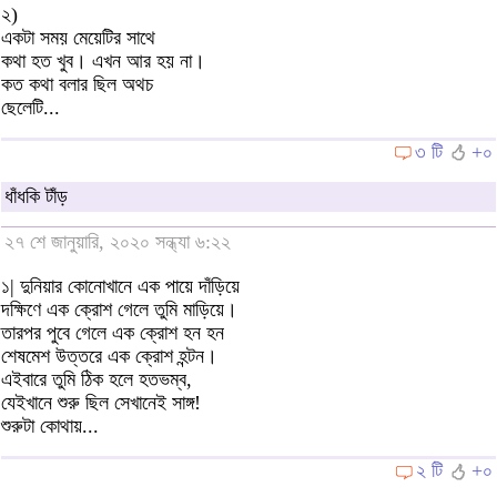
২)
একটা সময় মেয়েটির সাথে
কথা হত খুব। এখন আর হয় না।
কত কথা বলার ছিল অথচ
ছেলেটি...
৩ টি
+০
ধাঁধকি টাঁড়
২৭ শে জানুয়ারি, ২০২০ সন্ধ্যা ৬:২২
১| দুনিয়ার কোনোখানে এক পায়ে দাঁড়িয়ে
দক্ষিণে এক ক্রোশ গেলে তুমি মাড়িয়ে।
তারপর পুবে গেলে এক ক্রোশ হন হন
শেষমেশ উত্তরে এক ক্রোশ হন্টন।
এইবারে তুমি ঠিক হলে হতভম্ব,
যেইখানে শুরু ছিল সেখানেই সাঙ্গ!
শুরুটা কোথায়...
২ টি
+০