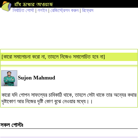
নির্বাচিত পোস্ট
|
লগইন
|
রেজিস্ট্রেশন করুন
|
রিফ্রেস
[কারো সমালোচনা করো না, তাহলে নিজেও সমালোচিত হবে না]
Sujon Mahmud
কারো যদি গোপন সাফল্যের চাবিকাঠি থাকে, তাহলে সেটা থাকে তার অন্যের কথার
দৃষ্টাকোণ আর নিজের দৃষ্টি কোণ বুঝে নেওয়ার মধ্যে।।
সকল পোস্টঃ