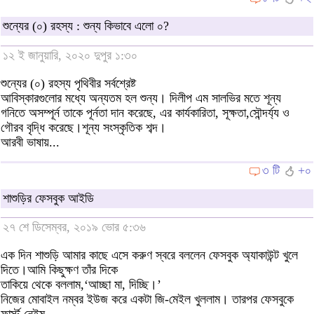
শুন্যের (০) রহস্য : শুন্য কিভাবে এলো ০?
১২ ই জানুয়ারি, ২০২০ দুপুর ১:৩০
শুন্যের (০) রহস্য পৃথিবীর সর্বশ্রেষ্ট
আবিস্কারগুলোর মধ্যে অন্যতম হল শুন্য। দিলীপ এম সালভির মতে শূন্য
গনিতে অসম্পূর্ন তাকে পূর্নতা দান করেছে, এর কার্যকারিতা, সূক্ষতা,সৌন্দর্য্য ও
গৌরব বৃদ্ধি করেছে।শূন্য সংস্কৃতিক শব্দ।
আরবী ভাষায়...
৩ টি
+০
শাশুড়ির ফেসবুক আইডি
২৭ শে ডিসেম্বর, ২০১৯ ভোর ৫:৩৬
এক দিন শাশুড়ি আমার কাছে এসে করুণ স্বরে বললেন ফেসবুক অ্যাকাউন্ট খুলে
দিতে।আমি কিছুক্ষণ তাঁর দিকে
তাকিয়ে থেকে বললাম,‘আচ্ছা মা, দিচ্ছি।’
নিজের মোবাইল নম্বর ইউজ করে একটা জি-মেইল খুললাম। তারপর ফেসবুকে
ফার্স্ট নেইম...