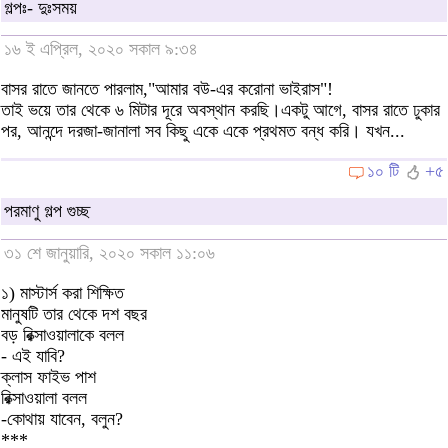
গল্পঃ- দুঃসময়
১৬ ই এপ্রিল, ২০২০ সকাল ৯:৩৪
বাসর রাতে জানতে পারলাম,"আমার বউ-এর করোনা ভাইরাস"!
তাই ভয়ে তার থেকে ৬ মিটার দূরে অবস্থান করছি।একটু আগে, বাসর রাতে ঢুকার
পর, আনন্দে দরজা-জানালা সব কিছু একে একে প্রথমত বন্ধ করি। যখন...
১০ টি
+৫
পরমাণু গল্প গুচ্ছ
৩১ শে জানুয়ারি, ২০২০ সকাল ১১:০৬
১) মাস্টার্স করা শিক্ষিত
মানুষটি তার থেকে দশ বছর
বড় রিক্সাওয়ালাকে বলল
- এই যাবি?
ক্লাস ফাইভ পাশ
রিক্সাওয়ালা বলল
-কোথায় যাবেন, বলুন?
***