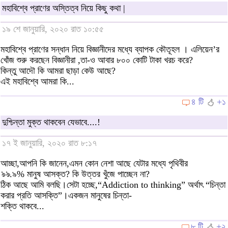
মহাবিশ্বে প্রাণের অস্তিত্ব নিয়ে কিছু কথা |
১৯ শে জানুয়ারি, ২০২০ রাত ১০:৫৫
মহাবিশ্বে প্রাণের সন্ধান নিয়ে বিজ্ঞানীদের মধ্যে ব্যাপক কৌতূহল । এলিয়েন’র
খোঁজ শুরু করছেন বিজ্ঞানীরা ,তা-ও আবার ৮০০ কোটি টাকা খরচ করে?
কিন্তু আদৌ কি আমরা ছাড়া কেউ আছে?
এই মহাবিশ্বে আমরা কি...
৪ টি
+১
দুশ্চিন্তা মুক্ত থাকবেন যেভাবে....!
১৭ ই জানুয়ারি, ২০২০ রাত ৮:১৭
আচ্ছা,আপনি কি জানেন,এমন কোন নেশা আছে যেটার মধ্যে পৃথিবীর
ঌঌ.৯% মানুষ আসক্ত? কি উত্তর খুঁজে পাচ্ছেন না?
ঠিক আছে আমি বলছি।সেটা হচ্ছে,“Addiction to thinking” অর্থাৎ “চিন্তা
করার প্রতি আসক্তি”।একজন মানুষের চিন্তা-
শক্তি থাকবে...
৮ টি
+২