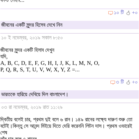
১০ টি
+০
জীবনের একটি সুন্দর হিসেব দেখে নিন
১০ ই নভেম্বর, ২০১৯ সকাল ৮:৫০
জীবনের সুন্দর একটি হিসাব দেখুন
যদি,
A, B, C, D, E, F, G, H, I, J, K, L, M, N, O,
P, Q, R, S, T, U, V, W, X, Y, Z =...
৩ টি
+০
ভারতকে হারিয়ে দেখিয়ে দিল বাংলাদেশ।
০৩ রা নভেম্বর, ২০১৯ রাত ১১:২৯
দ্বিতীয় বলেই চার, প্রথম দুই বলে ৬ রান। ১৪৯ রানের লক্ষ্যে দারুণ শুরু তো
বটেই।কিন্তু সে আনন্দ মিইয়ে দিতে দেরি করেননি লিটন দাস। প্রথম ওভারেই
শেষ