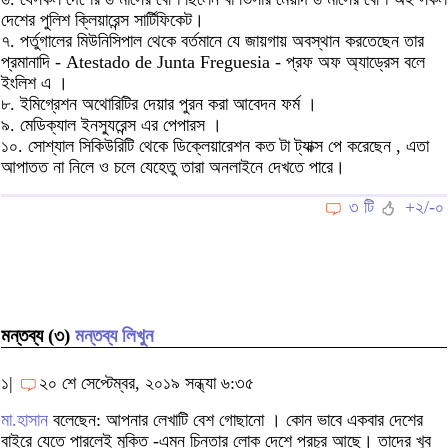
দেশের পুলিশ ক্লিয়ারেন্স সার্টিফিকেট।
৭. পর্তুগালের মিউনিসিপাল থেকে বর্তমানে যে জায়গায় অবস্থান করতেছেন তার
প্রমানাদি - Atestado de Junta Freguesia - প্রফ অফ অ্যাড্রেস বলে
ইংলিশ এ ।
৮. ইমিগ্রেশন অথোরিটির দেয়ার পুরন করা আবেদন ফর্ম ।
৯. মেডিক্যাল ইনস্যুরেন্স এর পেপারস ।
১০. সোশ্যাল সিকিউরিটি থেকে ডিক্লেয়ারেশন কত টা ট্যাক্স পে করেছেন , এতা
আপাতত না নিলে ও চলে যেহেতু তারা অনলাইনে দেখতে পারে।
৩ টি
+২/-০
মন্তব্য (৩)
মন্তব্য লিখুন
১|
২০ শে সেপ্টেম্বর, ২০১৯ সন্ধ্যা ৬:৩৫
মা.হাসান
বলেছেন: আপনার লেখাটি বেশ গোছানো । কোন ভাবে একবার দেশের
বাইরে যেতে পারলেই মুক্তি -এমন চিন্তার লোক দেশে প্রচুর আছে। তাদের খুব