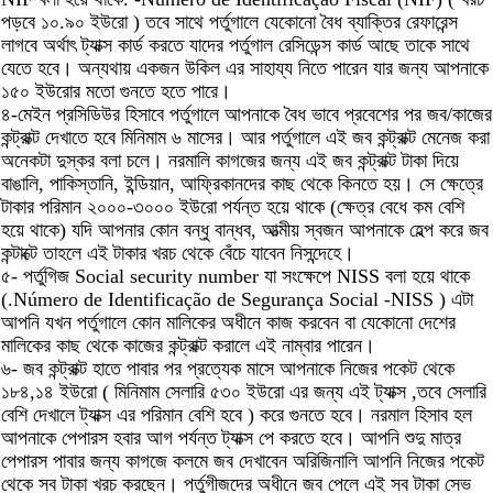
পড়বে ১০.৯০ ইউরো ) তবে সাথে পর্তুগালে যেকোনো বৈধ ব্যাক্তির রেফারেন্স
লাগবে অর্থাৎ ট্যাক্স কার্ড করতে যাদের পর্তুগাল রেসিডেন্স কার্ড আছে তাকে সাথে
যেতে হবে। অন্যথায় একজন উকিল এর সাহায্য নিতে পারেন যার জন্য আপনাকে
১৫০ ইউরোর মতো গুনতে হতে পারে।
৪-মেইন প্রসিডিউর হিসাবে পর্তুগালে আপনাকে বৈধ ভাবে প্রবেশের পর জব/কাজের
কন্ট্রাক্ট দেখাতে হবে মিনিমাম ৬ মাসের। আর পর্তুগালে এই জব কন্ট্রাক্ট মেনেজ করা
অনেকটা দুস্কর বলা চলে। নরমালি কাগজের জন্য এই জব কন্ট্রাক্ট টাকা দিয়ে
বাঙালি, পাকিস্তানি, ইন্ডিয়ান, আফ্রিকানদের কাছ থেকে কিনতে হয়। সে ক্ষেত্রে
টাকার পরিমান ২০০০-৩০০০ ইউরো পর্যন্ত হয়ে থাকে (ক্ষেত্র বেধে কম বেশি
হয়ে থাকে) যদি আপনার কোন বন্ধু বান্ধব, আত্মীয় স্বজন আপনাকে হেল্প করে জব
কন্টাক্টে তাহলে এই টাকার খরচ থেকে বেঁচে যাবেন নিসন্দেহে।
৫- পর্তুগিজ Social security number যা সংক্ষেপে NISS বলা হয়ে থাকে
(.Número de Identificação de Segurança Social -NISS ) এটা
আপনি যখন পর্তুগালে কোন মালিকের অধীনে কাজ করবেন বা যেকোনো দেশের
মালিকের কাছ থেকে কাজের কন্ট্রাক্ট করালে এই নাম্বার পারেন।
৬- জব কন্ট্রাক্ট হাতে পাবার পর প্রত্যেক মাসে আপনাকে নিজের পকেট থেকে
১৮৪,১৪ ইউরো ( মিনিমাম সেলারি ৫৩০ ইউরো এর জন্য এই ট্যাক্স ,তবে সেলারি
বেশি দেখালে ট্যাক্স এর পরিমান বেশি হবে ) করে গুনতে হবে। নরমাল হিসাব হল
আপনাকে পেপারস হবার আগ পর্যন্ত ট্যাক্স পে করতে হবে। আপনি শুদু মাত্র
পেপারস পাবার জন্য কাগজে কলমে জব দেখাবেন অরিজিনালি আপনি নিজের পকেট
থেকে সব টাকা খরচ করছেন। পর্তুগীজদের অধীনে জব পেলে এই সব টাকা সেভ