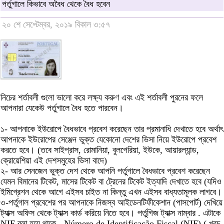
পর্তুগালে কিভাবে অবৈধ থেকে বৈধ হবেন
২০ শে সেপ্টেম্বর, ২০১৯ বিকাল ৩:৫৭
নিচের শর্তাবলী গুলো ভালো করে লক্ষ্য করুণ এবং এই শর্তাবলী পুরনের ফলে
আপনারা যেকেউ পর্তুগালে বৈধ হতে পারবেন।
১- আপনাকে ইউরোপে বৈধভাবে প্রবেশ করেছেন তার প্রমানাধি দেখাতে হবে অর্থাৎ
আপনাকে ইউরোপের সেঞ্জেন ভুক্ত যেকোনো দেশের ভিসা নিয়ে ইউরোপে প্রবেশ
করতে হবে। (তবে সাইপ্রাস, রোমানিয়া, বুলগেরিয়া, ইউকে, আয়ারল্যান্ড,
ক্রোয়েশিয়া এই দেশসমুহের ভিসা বাদে)
২- আর সেনজেন ভুক্ত দেশ থেকে আপনি পর্তুগালে বৈধভাবে প্রবেশ করেছেন
যেমন বিমানের টিকেট, মাসের টিকেট বা ট্রেনের টিকেট ইত্যাদি দেখাতে হবে (যদিও
ইমিগ্রেশন থেকে আগে এইসব চাইত না কিন্তু এখন এইসব বাধ্যতামূলক লাগবে।
৩-পর্তুগাল প্রবেশের পর আপনাকে নিজস্ব আইডেনটিফীকেশান (পাসপোর্ট) দেখিয়ে
ট্যাক্স অফিস থেকে ট্যাক্স কার্ড করিয়ে নিতে হবে। পর্তুগিজ ট্যাক্স নাম্বার . এটাকে
NIF বলা হয়ে থাকে. -Número de Identificação Fiscal (NIF) ( খরচ