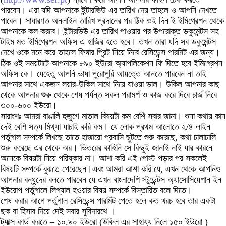
পারবেন। এরা যদি আপনাকে ইন্টারভিউ এর তারিখ দেয় তাহলে ও আপনি দেখতে
পাবেন। সাধারণত অনলাইন তারিখ প্রদানের পর ঠিক ওই দিন ই ইমিগ্রেশন থেকে
আপনাকে কল করবে। ইন্টারভিউ এর তারিখ পাওয়ার পর উপরোক্ত ডকুমেন্টস সহ
টাইম মত ইমিগ্রেশন অফিস এ হাজির হতে হবে। তখন তারা যদি সব ডকুমেন্টস
দেখে ওকে মনে করে তাহলে ফিঙ্গার প্রিন্ট নিয়ে নিবে রেসিডেন্স পারমিট এর জন্য।
ঠিক ওই সময়টাটে আপনাকে ৮৯০ ইউরো অ্যাপলিকেশন ফি দিতে হবে ইমিগ্রেশন
অফিস কে। যেহেতু আপনি ভাষা পুরোপুরি আয়ত্তে আনতে পারবেন না তাই
আপনার সাথে একজন লয়ার-উকিল সাথে নিয়ে যাওয়া ভাল। উকিল আপনার কাছ
থেকে আপনার শুরু থেকে শেষ পর্যন্ত সকল পরামর্শ ও কাজ করে দিবে চার্জ নিবে
৩০০-৬০০ ইউরো।
সারাংশঃ আমরা বাঙালি হুজুগে মাতাল বিষয়টা কম বেশি সবার জানা। শুনা কথায় কান
দেই বেশি সত্য মিথ্যা যাচাই করি কম। যে লোক প্রথম আলোতে ২/৪ লাইন
পর্তুগাল সম্পর্কে লিখছে তাতে হাজারো প্রবাসি ছুটতে শুরু করেছে, কথা চালাচালি
শুরু করেছে এর থেকে অর। ভিতরের কাহিনি সে কিছুই জানাই নাই যার কারনে
অনেকে বিষয়টা নিয়ে পরিষ্কার না। আশা করি এই পোস্ট পড়ার পর সকলেই
বিষয়টি সম্পর্কে বুঝতে পেরেছেন।এবং আমরা আশা করি যে, এখন থেকে আপনিও
আপনার বন্ধুদের বলতে পারবেন যে এখন বাংলাদেশি স্টুডেন্টস অ্যাসোসিয়েশান ইন
ইউরোপ পর্তুগালে লিগ্যাল হওয়ার বিষয় সম্পর্কে বিস্তারিত বলে দিতে।
শেষ করার আগে পর্তুগাল রেসিডেন্স পারমিট পেতে হলে কত খরচ হবে তার একটা
ছক বা হিসাব দিয়ে দেই সবার সুবিদারথে ।
ট্যাক্স কার্ড করতে – ১০.৯০ ইউরো (উকিল এর সাহায্য নিলে ১৫০ ইউরো )