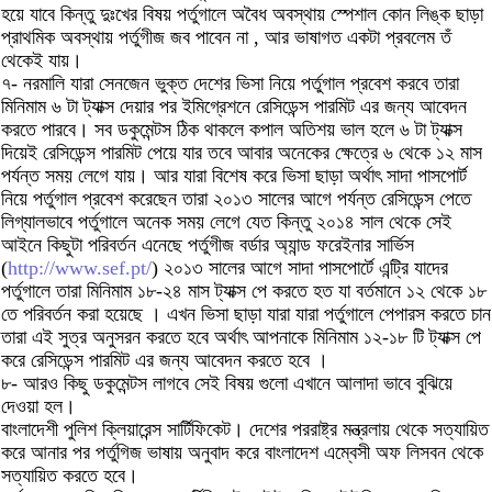
হয়ে যাবে কিন্তু দুঃখের বিষয় পর্তুগালে অবৈধ অবস্থায় স্পেশাল কোন লিঙ্ক ছাড়া
প্রাথমিক অবস্থায় পর্তুগীজ জব পাবেন না , আর ভাষাগত একটা প্রবলেম তঁ
থেকেই যায়।
৭- নরমালি যারা সেনজেন ভুক্ত দেশের ভিসা নিয়ে পর্তুগাল প্রবেশ করবে তারা
মিনিমাম ৬ টা ট্যাক্স দেয়ার পর ইমিগ্রেশনে রেসিডেন্স পারমিট এর জন্য আবেদন
করতে পারবে। সব ডকুমেন্টস ঠিক থাকলে কপাল অতিশয় ভাল হলে ৬ টা ট্যাক্স
দিয়েই রেসিডেন্স পারমিট পেয়ে যার তবে আবার অনেকের ক্ষেত্রে ৬ থেকে ১২ মাস
পর্যন্ত সময় লেগে যায়। আর যারা বিশেষ করে ভিসা ছাড়া অর্থাৎ সাদা পাসপোর্ট
নিয়ে পর্তুগাল প্রবেশ করেছেন তারা ২০১৩ সালের আগে পর্যন্ত রেসিডেন্স পেতে
লিগ্যালভাবে পর্তুগালে অনেক সময় লেগে যেত কিন্তু ২০১৪ সাল থেকে সেই
আইনে কিছুটা পরিবর্তন এনেছে পর্তুগীজ বর্ডার অ্যান্ড ফরেইনার সার্ভিস
(
http://www.sef.pt/
) ২০১৩ সালের আগে সাদা পাসপোর্টে এন্ট্রি যাদের
পর্তুগালে তারা মিনিমাম ১৮-২৪ মাস ট্যাক্স পে করতে হত যা বর্তমানে ১২ থেকে ১৮
তে পরিবর্তন করা হয়েছে । এখন ভিসা ছাড়া যারা যারা পর্তুগালে পেপারস করতে চান
তারা এই সুত্র অনুসরন করতে হবে অর্থাৎ আপনাকে মিনিমাম ১২-১৮ টি ট্যাক্স পে
করে রেসিডেন্স পারমিট এর জন্য আবেদন করতে হবে ।
৮- আরও কিছু ডকুমেন্টস লাগবে সেই বিষয় গুলো এখানে আলাদা ভাবে বুঝিয়ে
দেওয়া হল।
বাংলাদেশী পুলিশ ক্লিয়ারেন্স সার্টিফিকেট। দেশের পররাষ্ট্র মন্ত্রলায় থেকে সত্যায়িত
করে আনার পর পর্তুগিজ ভাষায় অনুবাদ করে বাংলাদেশ এম্বেসী অফ লিসবন থেকে
সত্যায়িত করতে হবে।