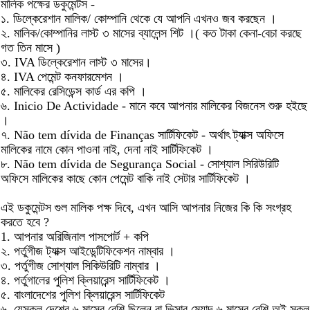
মালিক পক্ষের ডকুমেন্টস -
১. ডিল্কেরেশান মালিক/ কোম্পানি থেকে যে আপনি এখনও জব করছেন ।
২. মালিক/কোম্পানির লাস্ট ৩ মাসের ব্যালেন্স শিট ।( কত টাকা কেনা-বেচা করছে
গত তিন মাসে )
৩. IVA ডিল্কেরেশান লাস্ট ৩ মাসের।
৪. IVA পেমেন্ট কনফারমেশন ।
৫. মালিকের রেসিডেন্স কার্ড এর কপি ।
৬. Inicio De Actividade - মানে কবে আপনার মালিকের বিজনেস শুরু হইছে
।
৭. Não tem dívida de Finanças সার্টিফিকেট - অর্থাৎ ট্যাক্স অফিসে
মালিকের নামে কোন পাওনা নাই, দেনা নাই সার্টিফিকেট ।
৮. Não tem dívida de Segurança Social - সোশ্যাল সিরিউরিটি
অফিসে মালিকের কাছে কোন পেমেন্ট বাকি নাই সেটার সার্টিফিকেট ।
এই ডকুমেন্টস গুল মালিক পক্ষ দিবে, এখন আসি আপনার নিজের কি কি সংগ্রহ
করতে হবে ?
1. আপনার অরিজিনাল পাসপোর্ট + কপি
২. পর্তুগীজ ট্যাক্স আইডেন্টিফিকেশন নাম্বার ।
৩. পর্তুগীজ সোশ্যাল সিকিউরিটি নাম্বার ।
৪. পর্তুগালের পুলিশ ক্লিয়ারেন্স সার্টিফিকেট ।
৫. বাংলাদেশের পুলিশ ক্লিয়ারেন্স সার্টিফিকেট
৬. যেসকল দেশের ৬ মাসের বেশি ছিলেন বা ভিসার মেয়াদ ৬ মাসের বেশি অই সকল