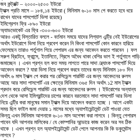
জব কন্ট্রাক্ট – ২০০০-২৫০০ ইউরো
ট্যাক্স প্রতি মাসে – ১৮৪,১৪ ইউরো ( মিনিমাম ৬-১০ মাস পে করতে হবে ধরে
রাখেন যাদের পাসপোর্টে ভিসা রয়েছে)
ইমিগ্রেশন ফ্রি -৮৯০ ইউরো
অ্যাডভোকেট এর ফ্রি -৩০০-৬০০ ইউরো
আরও একটু বিস্তারিত বললে - বর্তমান সময়ে যাদের লিগ্যাল এন্ট্রি নেই ইউরোপের
অর্থাৎ ইউরোপে ভিসা নিয়ে প্রবেশ করেন নি কিংবা পাসপোর্ট কোন কারনে হারিয়ে
ফেলেছেন তারাও পর্তুগাল গিয়ে পেপারস এর জন্য আবেদন করতে পারবেন । ফল
সরুপ ব্রিটেনে, ফ্রান্সে, ইতালিতে, গ্রিসে অবৈধ থাকা বেশির ভাগ ই পর্তুগালে পাড়ি
জমাচ্ছেন । এখন প্রশ্ন হল কত সময় লাগতে পারে সাদা /ব্ল্যাংক পাসপোর্ট দিয়ে
আবেদন করলে ? যারা ভিসা নিয়ে প্রবেশ করবে তাদের জন্য মিনিমাম ১৮০ দিন
অর্থাৎ ৬ মাস ট্যাক্স পে করার পর রেসিডেন্স পারমিট এর জন্য আবেদনের রুলস
আছে আর সাদা পাসপোর্ট এর ক্ষেত্রে মিনিমাম ৩৬৫ দিন অর্থাৎ ১2 মাস ট্যাক্স
প্রদান করে রেসিডেন্স পারমিট এর জন্য আবেদনের রুলস । ইউরোপের অন্যান্য
দেশ থেকে আসা ইমিগ্রান্টদের চাপের কারনে বরতমানে সাদা পাসপোর্ট আর ভিসা
নিয়ে এন্ট্রি করা মানুষের সমান ট্যাক্স দিয়ে আবেদন করতে হচ্ছে । আগে একটা
সময় ছিল ফাইল জমা দেয়ার ১ মাসের মধ্যে অ্যাপইয়েন্টমেন্ট ডেট পাওয়া যেত
কিন্তু এখন মিনিমাম আপনাকে ৬-১০ মাস অপেক্ষা করা লাগবে । কিন্তু পেপারস
পাবেন যদি আপনার মালিকের / যে কোম্পানির আন্ডারে কাজ করেন অর সব ঠিক
থাকে । এখন প্রশ্ন হল অ্যাপইয়েন্টমেন্ট ডেট পেলে আপনার কি কি ডকুমেন্টস
লাগবে ?