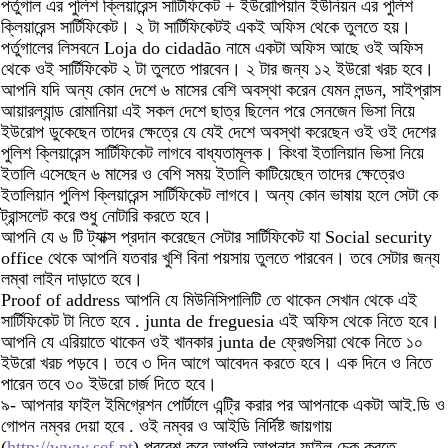
পর্তুগাল এর পুলিশ ক্লিয়ারেন্স সার্টিফিকেট + ইউরোপিয়ান ইউনিয়ন এর পুলিশ
ক্লিয়ারেন্স সার্টিফিকেট। ২ টা সার্টিফিকেটই একই অফিস থেকে তুলতে হয়।
পর্তুগালের লিসবনে Loja do cidadão নামে একটা অফিস আছে ওই অফিস
থেকে ওই সার্টিফিকেট ২ টা তুলতে পারবেন। ২ টার জন্য ১২ ইউরো খরচ হবে।
আপনি যদি অন্য কোন দেশে ৬ মাসের বেশি অবস্থা করেন যেমন লন্ডন, সাইপ্রাস
আয়ারল্যান্ড রোমানিয়া এই সকল দেশে ছাত্র ছিলেন পরে সেনজেন ভিসা নিয়ে
ইউরোপ ডুকেছেন তাদের ক্ষেত্রে যে যেই দেশে অবস্থা করেছেন ওই ওই দেশের
পুলিশ ক্লিয়ারেন্স সার্টিফিকেট লাগবে বাধ্যতামূলক। কিংবা ইতালিয়ান ভিসা নিয়ে
ইতালি এসেছেন ৬ মাসের ও বেশি সময় ইতালি কাটিয়েছেন তাদের ক্ষেত্রেও
ইতালিয়ান পুলিশ ক্লিয়ারেন্স সার্টিফিকেট লাগবে। অন্য কোন ভাষায় হলে সেটা কে
ট্রান্সলেট করে শুধু নোটারি করতে হবে।
আপনি যে ৬ টি ট্যাক্স প্রদান করেছেন সেটার সার্টিফিকেট যা Social security
office থেকে আপনি যতবার খুশি বিনা পয়সায় তুলতে পারবেন। তবে সেটার জন্য
লম্বা লাইন দাড়াতে হবে।
Proof of address আপনি যে মিউনিসিপালিটি তে থাকেন সেখান থেকে এই
সার্টিফিকেট টা নিতে হবে . junta de freguesia এই অফিস থেকে নিতে হবে।
আপনি যে এরিয়াতে থাকেন ওই খানকার junta de ফ্রেগুসিয়া থেকে নিতে ১০
ইউরো খরচ পড়বে। তবে ৩ দিন আগে আবেদন করতে হবে। এক দিনে ও নিতে
পারেন তবে ৩০ ইউরো চার্জ দিতে হবে।
৯- আপনার ফাইল ইমিগ্রেশন পোর্টালে এন্ট্রি করার পর আপনাকে একটা আই.ডি ও
গোপন নম্বর দেয়া হবে . ওই নম্বর ও আইডি নির্দিষ্ট জায়গায়
(
http://www.sef.pt
) প্রবেশ করে আপনি আপনার ফাইল চেক করতে