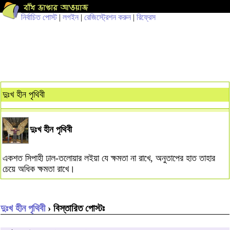
নির্বাচিত পোস্ট
|
লগইন
|
রেজিস্ট্রেশন করুন
|
রিফ্রেস
দুঃখ হীন পৃথিবী
দুঃখ হীন পৃথিবী
একশত সিপাহী ঢাল-তলোয়ার লইয়া যে ক্ষমতা না রাখে, অনুতাপের হাত তাহার
চেয়ে অধিক ক্ষমতা রাখে।
দুঃখ হীন পৃথিবী
› বিস্তারিত পোস্টঃ