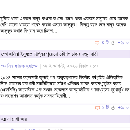
ঘুমিয়ে থাকা একজন মানুষ কখনো কখনো জেগে থাকা একজন মানুষের চেয়ে অনেক
বেশি ভালো থাকতে পারে? কথাটা শুনতে অদ্ভুত। কিন্তু বয়স হলে মানুষ অনেক
অদ্ভুত কথাই বিশ্বাস করে চিন্তা...
৪ টি
+২/-০
শেখ হাসিনা ইস্যুতে দিল্লির পুরোনো কৌশল ঢাকার নতুন বার্তা
ওয়াসিম ফারুক হ্যাভেন
| ০৯ ই আগস্ট, ২০২৬ বিকাল ৩:০৩
২০২৪ সালের রক্তক্ষয়ী জুলাই গণ-অভ্যুত্থানের দ্বিতীয় বর্ষপূর্তির ঐতিহাসিক
দিনে ভারতের রাজধানী নয়াদিল্লিতে সাউথ এশিয়ার ফরেন করেসপন্ডেন্টস ক্লাব
(এফসিসি) আয়োজিত এক সংবাদ সম্মেলনে আন্তর্জাতিক গণমাধ্যমের মুখোমুখি হন
বাংলাদেশের আদালত কর্তৃক মানবতাবিরোধী...
১ টি
+১/-০
হয় না দেখা আর