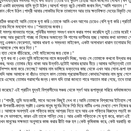
মৃত্যুপথযাত্রীর সবসময় সত্য বলা উচিত।তোর ওই কুটিল চেহারা আমি জীবনেও দেখিনি।ব
টে একটা রহস্যময় হাসি ফুটে উঠল।আশ্চর্য শান্ত কন্ঠে লোকটা জবাব দিল,"আমি শয়তান।"
 কোন কেঁপে উঠল।পাদ্রী আবার লোকটার দিকে তাকালেন আর তার ক্ষতবিক্ষত দেহের বিকৃতি দে
সঠিক কারনেই আমি তোকে ঘৃণা করি।তোকে আমি এখন আগের চেয়েও বেশি ঘৃণা করি।প্রতিটি রা
সারানোর দিকে মনযোগ দাও।"শয়তানের জবাব।
না। তুই সমগ্র মানবতার শত্রু, পৃথিবীর সমস্ত সদগুণ ধবংস করার শপথ করেছিস তুই।তোর মরে
 কি বলছ আর বুঝতেই পারছ না নিজের অজান্তে কি পাপের ভাগীদার হচ্ছ।আমার কথা ভালম
্তু একজন ফেরেশতা, আমার ধারণা ও সম্ভবত মাইকেল, একটা অসাধারণ ধারাল তলোয়ার দি
র আমাকে শেষ করে দিত।"
রুর হাত থেকে বাঁচিয়েছে, সেই মাইকেলের জয় হোক।"
কম ঘৃণা কর না।এখন তুমি মাইকেলের নামে জয়ধ্বনি দিচ্ছ, অথচ সে তোমাকে কখনো উদ্ধা
র কর, অথচ তোমার বেঁচে থাকা আর উন্নতি-দুটোই আমার ছায়ার নীচে।আমার অস্তিত্বই তো
থসম্পদ জমা করে ফেলেছ? আমার নাম ভাঙ্গিয়ে ভক্তদের কাছ থেকে এখন আর সোনা-রূপা হ
মি যদি আজ আমাকে না বাঁচাও তাহলে কাল তোমার প্রয়োজনীয়তা কোথায়?আমার নাম মুছে গেলে
ে এসেছে তোমার পরামর্শের জন্য।কাল যদি তারা জানতে পারে শয়তান মারা গেছে, তবে ত
করেছে? এই প্রাচীন যুদ্ধই বিশ্বাসীদের সঞ্চয় থেকে স্বর্ণ আর রূপামুদ্রা সরিয়ে ধর্মযাজ
িশ্বাসী।"পাদ্রী, তুমি অহংকারী, সাথে অনেক কিছুই দেখ না।আমি তোমাকে বিশ্বাসের ইতি
 এক উপকারী-বদান্য স্রষ্টা।এরপর মানুষ সূর্যের দিকে পিঠ দিয়ে মাটির ওপর দেখতে পেল নি
করি। আমাকে অবশ্যই এক শক্তির কাছে আশ্রয় নিতে হবে আর এক শক্তির বিরুদ্ধে লড়াই 
ে সে ভালবাসে, কারন এটা তাকে শান্তি দেয়। আর একটা শক্তিকে সে ঘৃণা করে, কারণ এই শ
 যখন মানুষের সক্ষমতা অনুসারে কাজ করার রীতি শুরু হল।কেউ কৃষিকাজ করে, কেউ ঘরবাড়ি 