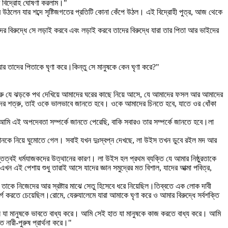
্ধে বিদ্রোহ ঘোষণা করলাম।"
 উঠলেন যার শব্দে সৃষ্টিজগতের প্রতিটি কোনা কেঁপে উঠল। এই বিদ্রোহী পুত্র, আজ থেকে
ের বিরুদ্ধে সে লড়াই করবে এবং লড়াই করবে তাদের বিরুদ্ধে যারা তার পিতা আর ভাইদের
র তাদের পিতাকে ঘৃণা করে।কিন্তু সে মানুষকে কেন ঘৃণা করে?"
 শত্রু যে ঝড়কে পথ দেখিয়ে আমাদের ঘরের কাছে নিয়ে আসে, যে আমাদের ফসল আর আমাদের
দের শত্রু, তাই ওকে ভালভাবে জানতে হবে। ওকে আমাদের চিনতে হবে, যাতে ওর ধোঁকা
মি এই অপদেবতা সম্পর্কে জানতে পেরেছি, বাকি সবারও তার সম্পর্কে জানতে হবে।লা
তানকে নিয়ে ঘুমোতে গেল। সবাই যখন দুঃস্বপ্ন দেখছে, লা উইস তখন ডুবে রইল মদ আর
িত্বই ধর্মযাজকদের উত্থানের কারণ। লা উইস হল প্রথম ব্যক্তি যে আমার নিষ্ঠুরতাকে
এই পেশায় শুধু তারাই আসে যাদের জ্ঞান সমুদ্রের মত বিশাল, যাদের আত্মা পবিত্র,
ে নিজেদের আর স্রষ্টার মাঝে সেতু হিসেবে ধরে নিয়েছিল।তিব্বতে এক লোক দাবী
সর্গ করতে চেয়েছিল।রোমে, যেরুযালেমে যারা আমাকে ঘৃণা করে ও আমার বিরুদ্ধে সর্বশক্তি
উৎস যা মানুষকে ভাবতে বাধ্য করে। আমি সেই হাত যা মানুষকে কাজ করতে বাধ্য করে। আমি
নারী-পুরুষ প্রার্থনা করে।"