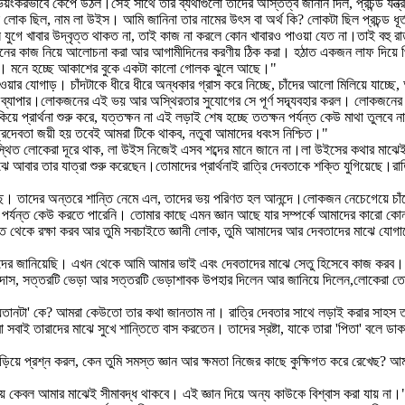
ংকরভাবে কেঁপে উঠল।সেই সাথে তার ব্যথাগুলো তাদের অস্তিত্ব জানান দিল, প্রচন্ড যন্ত
োক ছিল, নাম লা উইস। আমি জানিনা তার নামের উৎস বা অর্থ কি? লোকটা ছিল প্রচন্ড ধূর্
 যুগে খাবার উদ্বৃত্ত থাকত না, তাই কাজ না করলে কোন খাবারও পাওয়া যেত না।তাই বহু 
নের কাজ নিয়ে আলোচনা করা আর আগামীদিনের করণীয় ঠিক করা। হঠাত একজন লাফ দিয়ে পিছি
গেছে। মনে হচ্ছে আকাশের বুকে একটা কালো গোলক ঝুলে আছে।"
ওয়ার যোগাড়। চাঁদটাকে ধীরে ধীরে অন্ধকার গ্রাস করে নিচ্ছে, চাঁদের আলো মিলিয়ে যাচ্
্যাপার।লোকজনের এই ভয় আর অস্থিরতার সুযোগের সে পূর্ণ সদ্ব্যবহার করল। লোকজনের মাঝখ
িয়ে প্রার্থনা শুরু করে, যত্তক্ষন না এই লড়াই শেষ হচ্ছে ততক্ষন পর্যন্ত কেউ মাথা তু
্রিদেবতা জয়ী হয় তবেই আমরা টিকে থাকব, নতুবা আমাদের ধবংস নিশ্চিত।"
স্থিত লোকেরা দূরে থাক, লা উইস নিজেই এসব শব্দের মানে জানে না।লা উইসের কথার মাঝ
াঝে আবার তার যাত্রা শুরু করেছেন।তোমাদের প্রার্থনাই রাত্রি দেবতাকে শক্তি যুগিয়েছ
ে। তাদের অন্তরে শান্তি নেমে এল, তাদের ভয় পরিণত হল আনন্দে।লোকজন নেচেগেয়ে চাঁ
র্যন্ত কেউ করতে পারেনি। তোমার কাছে এমন জ্ঞান আছে যার সম্পর্কে আমাদের কারো কোন
েকে রক্ষা করব আর তুমি সবচাইতে জ্ঞানী লোক, তুমি আমাদের আর দেবতাদের মাঝে যোগাযোগ
নাদের জানিয়েছি। এখন থেকে আমি আমার ভাই এবং দেবতাদের মাঝে সেতু হিসেবে কাজ করব
তজন দাস, সত্তরটি ভেড়া আর সত্তরটি ভেড়াশাবক উপহার দিলেন আর জানিয়ে দিলেন,লোকেরা 
য়তানটা' কে? আমরা কেউতো তার কথা জানতাম না। রাত্রি দেবতার সাথে লড়াই করার সাহস 
ারা সবাই তারাদের মাঝে সুখে শান্তিতে বাস করতেন। তাদের স্রষ্টা, যাকে তারা 'পিতা' ব
িয়ে প্রশ্ন করল, কেন তুমি সমস্ত জ্ঞান আর ক্ষমতা নিজের কাছে কুক্ষিগত করে রেখেছ? আ
য় কেবল আমার মাঝেই সীমাবদ্ধ থাকবে। এই জ্ঞান দিয়ে অন্য কাউকে বিশ্বাস করা যায় না।