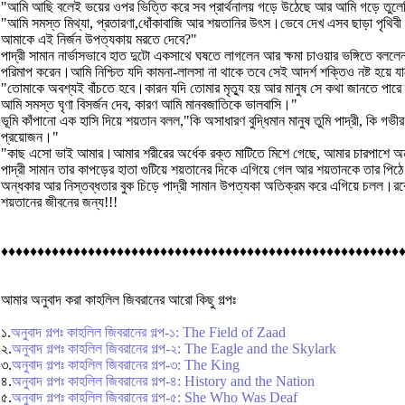
"আমি আছি বলেই ভয়ের ওপর ভিত্তি করে সব প্রার্থনালয় গড়ে উঠেছে আর আমি গড়ে তুলেছি
"আমি সমস্ত মিথ্যা, প্রতারণা,ধোঁকাবাজি আর শয়তানির উৎস।ভেবে দেখ এসব ছাড়া পৃথিবী 
আমাকে এই নির্জন উপত্যকায় মরতে দেবে?"
পাদ্রী সামান নার্ভাসভাবে হাত দুটো একসাথে ঘষতে লাগলেন আর ক্ষমা চাওয়ার ভঙ্গিতে বল
পরিমাপ করেন।আমি নিশ্চিত যদি কামনা-লালসা না থাকে তবে সেই আদর্শ শক্তিও নষ্ট হয়ে য
"তোমাকে অবশ্যই বাঁচতে হবে।কারন যদি তোমার মৃত্যু হয় আর মানুষ সে কথা জানতে পারে 
আমি সমস্ত ঘৃণা বিসর্জন দেব, কারণ আমি মানবজাতিকে ভালবাসি।"
ভূমি কাঁপানো এক হাসি দিয়ে শয়তান বলল,"কি অসাধারণ বুদ্ধিমান মানুষ তুমি পাদ্রী, কি 
প্রয়োজন।"
"কাছ এসো ভাই আমার।আমার শরীরের অর্ধেক রক্ত মাটিতে মিশে গেছে, আমার চারপাশে অ
পাদ্রী সামান তার কাপড়ের হাতা গুটিয়ে শয়তানের দিকে এগিয়ে গেল আর শয়তানকে তার পিঠে 
অন্ধকার আর নিস্তব্ধতার বুক চিড়ে পাদ্রী সামান উপত্যকা অতিক্রম করে এগিয়ে চলল।রক্ত
শয়তানের জীবনের জন্য!!!
♦♦♦♦♦♦♦♦♦♦♦♦♦♦♦♦♦♦♦♦♦♦♦♦♦♦♦♦♦♦♦♦♦♦♦♦♦♦♦♦♦♦♦♦♦♦♦♦♦♦♦♦♦♦♦
আমার অনুবাদ করা কাহলিল জিবরানের আরো কিছু গল্পঃ
১.
অনুবাদ গল্পঃ কাহলিল জিবরানের গল্প-১: The Field of Zaad
২.
অনুবাদ গল্পঃ কাহলিল জিবরানের গল্প-২: The Eagle and the Skylark
৩.
অনুবাদ গল্পঃ কাহলিল জিবরানের গল্প-৩: The King
৪.
অনুবাদ গল্পঃ কাহলিল জিবরানের গল্প-৪: History and the Nation
৫.
অনুবাদ গল্পঃ কাহলিল জিবরানের গল্প-৫: She Who Was Deaf