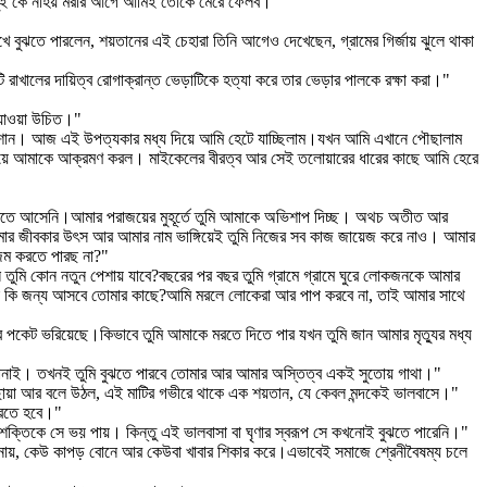
ল তুই কে নাহয় মরার আগে আমিই তোকে মেরে ফেলব।"
খে বুঝতে পারলেন, শয়তানের এই চেহারা তিনি আগেও দেখেছেন, গ্রামের গির্জায় ঝুলে থাকা
খালের দায়িত্ব রোগাক্রান্ত ভেড়াটিকে হত্যা করে তার ভেড়ার পালকে রক্ষা করা।"
ই যাওয়া উচিত।"
ত শোন। আজ এই উপত্যকার মধ্য দিয়ে আমি হেটে যাচ্ছিলাম।যখন আমি এখানে পৌছালাম
য়ে আমাকে আক্রমণ করল। মাইকেলের বীরত্ব আর সেই তলোয়ারের ধারের কাছে আমি হেরে
র করতে আসেনি।আমার পরাজয়ের মুহূর্তে তুমি আমাকে অভিশাপ দিচ্ছ। অথচ অতীত আর
মার জীবকার উৎস আর আমার নাম ভাঙ্গিয়েই তুমি নিজের সব কাজ জায়েজ করে নাও। আমার
জম করতে পারছ না?"
 তুমি কোন নতুন পেশায় যাবে?বছরের পর বছর তুমি গ্রামে গ্রামে ঘুরে লোকজনকে আমার
ারা কি জন্য আসবে তোমার কাছে?আমি মরলে লোকেরা আর পাপ করবে না, তাই আমার সাথে
কদের পকেট ভরিয়েছে।কিভাবে তুমি আমাকে মরতে দিতে পার যখন তুমি জান আমার মৃত্যুর মধ্য
হাস শোনাই। তখনই তুমি বুঝতে পারবে তোমার আর আমার অস্তিত্ব একই সুতোয় গাথা।"
জের ছায়া আর বলে উঠল, এই মাটির গভীরে থাকে এক শয়তান, যে কেবল মন্দকেই ভালবাসে।"
করতে হবে।"
ক্তিকে সে ভয় পায়। কিন্তু এই ভালবাসা বা ঘৃণার স্বরূপ সে কখনোই বুঝতে পারেনি।"
বানায়, কেউ কাপড় বোনে আর কেউবা খাবার শিকার করে।এভাবেই সমাজে শ্রেনীবৈষম্য চলে