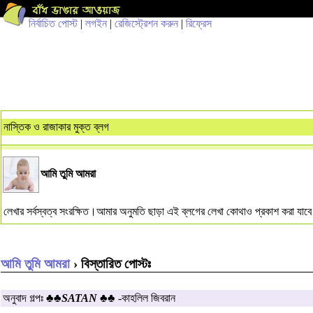
নির্বাচিত পোস্ট
|
লগইন
|
রেজিস্ট্রেশন করুন
|
রিফ্রেস
নাস্তিক ও রাজাকার মুক্ত ব্লগ
আমি তুমি আমরা
লেখার সর্বস্বত্ব সংরক্ষিত।আমার অনুমতি ছাড়া এই ব্লগের লেখা কোথাও প্রকাশ করা যাব
আমি তুমি আমরা
› বিস্তারিত পোস্টঃ
অনুবাদ গল্পঃ
♣♣SATAN ♣♣
-কাহলিল জিবরান