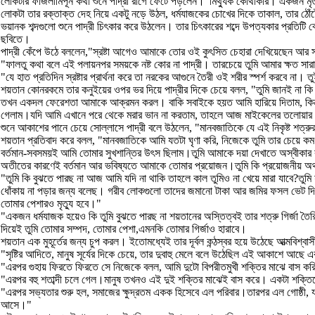
লোকটার ফাজলামিপূর্ন কথা শুনে পাদ্রী রাগে ফেটে পড়লেন।"মিথ্যুক কোথাকার। একজন 
লোকটা তার রক্তাক্ত দেহ নিয়ে একটু নড়ে উঠল, ধর্মযাজকের চোখের দিকে তাকাল, তার ঠোঁ
ভয়ানক শব্দগুলো শুনে পাদ্রী চিৎকার করে উঠলেন। তার চিৎকারের শব্দে উপত্যকার প্রতিটি
ছবিতে।
পাদ্রী কেঁপে উঠে বললেন,"স্রষ্টা আগেও আমাকে তোর ওই কুৎসিত চেহারা দেখিয়েছেন আর 
"ফালতু কথা বলে এই পলায়নপর সময়কে নষ্ট কোর না পাদ্রী। তারচেয়ে তুমি আমার ক্ষত 
"যে হাত প্রতিদিন স্রষ্টার প্রার্থনা করে তা নরকের আগুনে তৈরী ওই শরীর স্পর্শ করবে 
শয়তান কোনরকমে তার কনুইয়ের ওপর ভর দিয়ে পাদ্রীর দিকে চেয়ে বলল, "তুমি জানই না
তখন একদল ফেরেশতা আমাকে আক্রমন করল। বাকি সবাইকে হয়ত আমি হারিয়ে দিতাম, কিন
গেলাম।যদি আমি এখানে পরে থেকে মরার ভান না করতাম, তাহলে আজ মাইকেলের তলোয়া
শুনে আকাশের পানে চেয়ে সোল্লাসে পাদ্রী বলে উঠলেন, "মানবজাতিকে যে এই নিকৃষ্ট শত্
শয়তান প্রতিবাদ করে বলল, "মানবজাতিকে আমি যতটা ঘৃণা করি, নিজেকে তুমি তার চেয়ে 
বর্তমান-সবসময়ই আমি তোমার সুখশান্তির উৎস ছিলাম।তুমি আমাকে দয়া দেখাতে অস্বীকা
অতীতের কারণেই বর্তমান আর ভবিষ্যতে আমাকে তোমার প্রয়োজন।তুমি কি প্রয়োজনীয় অর্
"তুমি কি বুঝতে পারছ না আজ আমি যদি না থাকি তাহলে কাল তুমিও না খেয়ে মারা যাবে?তু
ধোঁকায় না পড়ার জন্য বলেছ। গরীব লোকগুলো তাদের জমানো টাকা আর জমির ফসল ভেট দিয়
তোমার পেশারও মৃত্যু হবে।"
"একজন ধর্মযাজক হয়েও কি তুমি বুঝতে পারছ না শয়তানের অস্তিত্বই তার শত্রু গির্জা তৈরি 
দিয়েই তুমি তোমার সম্পদ, তোমার পেশা,এমনকি তোমার গির্জাও হারাবে।
শয়তান এক মুহূর্তের জন্য চুপ করল। ইতোমধ্যেই তার দূর্বল কন্ঠস্বর হয়ে উঠেছে আত্মব
"সৃষ্টির আদিতে, মানুষ সূর্যের দিকে চেয়ে, তার দুবাহু মেলে বলে উঠেছিল এই আকাশে আছে
"এরপর গুহায় ফিরতে ফিরতে সে নিজেকে বলল, আমি দুটো বিপরীতমুখী শক্তির মাঝে বাস 
"এরপর বহু শতাব্দী চলে গেল।মানুষ তখনও এই দুই শক্তির মাঝেই বাস করে। একটা শক্তিক
"এরপর সভ্যতার শুরু হল, সমাজের ক্ষুদ্রতম একক হিসেবে এল পরিবার।তারপর এল গোষ্ঠী,
আসে।"