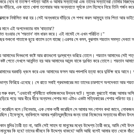
ভাগ করে নেবে না ততক্ষণ পর্যন্ত আমি ও আমার সন্তানেরা এবং তাদের সন্তানেরা তোমার বিরুদ
 দাঁড়িয়ে, এক হাতে খোলা তলোয়ার আর অন্যহাতে সূর্যকে ঢাল হিসেবে নিয়ে তিনি গর্জন করে
্মাকে নির্বাসিত করা হয়।সেই অন্ধকারে দাঁড়িয়ে সে শপথ করল আমৃত্যু তার পিতা আর ভাইদ
ার মানে এই অপদেবতার নাম 'বাহতার'?
্বাসিত হওয়ার সে 'শয়তান' নাম ধারন করে। এই নামেই সে এখন পরিচিত।"
াছের শুকনো পাতাকে ছুয়ে বাতাস চলে যাচ্ছে।এরপর সে বলল, বুঝলাম শয়তান সমস্ত দেবতা আ
ু যে আমাদের দিনগুলো কষ্টে আর রাতগুলো দুঃস্বপ্নে ভরিয়ে তোলে। শয়তান আমাদের সেই
র কষ্ট পেতে দেখলে আনন্দিত হয় আর আমাদের আনন্দ যাকে দুঃখিত করে তোলে। শয়তান আমা
দের ঘরবাড়ি ধ্বংস করে এবং আমাদের ফসল আর পশুপাখি হত্যা করে দুর্ভিক্ষ বয়ে আনে। আ
ার ভাগ্য ফিরিয়ে এনেছে। সে রাতে সবাই প্রথমবারের মত তাদের চারপাশে অপদেবতা আর শয়
 শুরু করল, "এভাবেই পৃথিবীতে ধর্মযাজকদের উদ্ভব ঘটে। সুতরাং বুঝতেই পারছ আমার অস্ত
ছড়িয়ে পড়ে আর ধীরে ধীরে অন্যসব পেশার মত এটাও একটা সত্যিকারের পেশায় পরিণত হয়।এখন 
 করেছিল বলে।নিনেভায়, এক লোক দাবী করেছিল সে আমার সব গোপন কথা জানে, লোকজন তাক
নিয়েছিল।ইফেসুসে, ব্যবিলাসে আমার প্রতিদ্বন্দ্বীদের জন্য তারা নিজেদের সন্তানের জীবন উৎ
কোন মন্দির তৈরী হত না, আমি সেই সাহস যা মানুষের মধ্যে উদ্দেশ্য তৈরী করে, আমি সেই 
মানুষের কি হবে? তাদের জীবনে কি উদ্দেশ্য থাকবে? আমি আছি বলেই আমার হাত থেকে বাঁচতে 