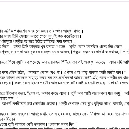
ীয় আর আত্মিক পরামর্শের জন্য লোকজন তার ওপর আস্থা রাখত।
ার জন্য তিনি সেখানে বলতে গেলে যুদ্ধই শুরু করেছিলেন।
তি মৌসুমে পাদ্রীর ঘর ভরে উঠত চাষীদের দেয়া ফসলে।
ের দিকে। হঠাত তিনি কান্নার শব্দ শুনতে পেলেন। শব্দটা ভেসে আসছিল খাদের নিচ থেকে।
পুরুষ, তার গলা আর বুক বেয়ে রক্ত নেমে আসছে।প্রচন্ড যন্ত্রনার লোকটা কাতরাচ্ছে। পা
রি করতে গিয়ে ব্যাটা ধরা পড়েছে আর লোকজন পিটিয়ে তার এই অবস্থা করেছে। এখন যদি আম
কার করে কেঁদে উঠল, "আমাকে ফেলে যেও না। এখানে একা পড়ে থাকলে আমি মারাই যাব।"
একজন আহত লোককে সাহায্য করার মত মন-মানসিকতা আমার নেই"-এই ভেবে পাদ্রীর মন খার
রে বেড়ায়। হয়ত কোন হিংস্র প্রানীর আক্রমনে লোকটার এই অবস্থা হয়েছে। লোকটার ক্ষত 
াফাতে চিতকার করল, "যেও না, আমার কাছে এসো। তুমি আর আমি অনেককাল ধরে বন্ধু। আ
 আমার নাম।"
শ্চর্য বৈপরীত্যে ভরা লোকটার চেহারা। পাদ্রী দেখলেন সেই মুখে বুদ্ধির সাথে বোকামি, 
ু বছরের শক্ত বন্ধুত্ব।আমাকে দাঁড়াতে সাহায্য কর, কাছের কোন নিরাপদ আশ্রয়ে নিয়ে যা
জবাব দিলেন।
র চেয়ে তুমি আমাকে বেশি ভালবাস।"লোকটা জবাব দিল।