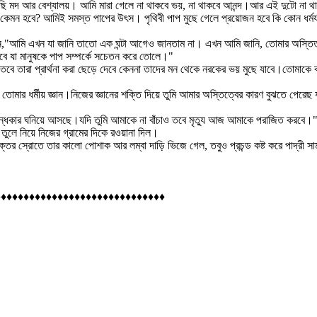
 মদ আর বেশ্যালয়। আমি মারা গেলে না থাকবে ভয়, না থাকবে আনন্দ।আর এই দুটো না থাক
কেমন হবে? আমিই সমস্ত পাপের উৎস। পৃথিবী পাপ মুছে গেলে প্রয়োজন হবে কি কোন ধর্মযাজ
লেন,"আমি এখন যা জানি তাতো এক ঘন্টা আগেও জানতাম না। এখন আমি জানি, তোমার অস্তিত্ব ম
াবে যা মানুষকে পাপ সম্পর্কে সচেতন করে তোলে।"
তবে তারা প্রার্থনা করা ছেড়ে দেবে কেননা তাদের মন থেকে নরকের ভয় মুছে যাবে।তোমাকে 
গভীর তোমার ধর্মীয় জ্ঞান।নিজের জ্ঞানের শক্তি দিয়ে তুমি আমার অস্তিত্বের কারণ বুঝতে প
ন্ধকার ঘনিয়ে আসছে।যদি তুমি আমাকে না বাঁচাও তবে মৃত্যু আজ আমাকে পরাজিত করবে।
তুলে নিয়ে নিজের গ্রামের দিকে রওয়ানা দিল।
ের স্রোতে তার কালো পোশাক আর লম্বা দাড়ি ভিজে গেল, তবুও প্রচন্ড কষ্ট করে পাদ্রী স
♦♦♦♦♦♦♦♦♦♦♦♦♦♦♦♦♦♦♦♦♦♦♦♦♦♦♦♦♦♦