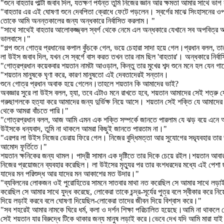
"শুনে বাহতার পাল্টা জবাব দিল, যতক্ষণ পর্যন্ত তুমি নিজের জ্ঞান আর ক্ষমতা আমার সাথে 
"বাহতার এর এই ঘোষণা শুনে দেবপিতা ক্রোধে ফেটে পড়লেন। স্বর্গের মাঝে সিংহাসনের ওপর
তোকে আমি অনন্তকালের জন্য অন্ধকারে নির্বাসিত করলাম। "
"সাথে সাথেই বাহতার আলোকজ্জ্বল স্বর্গ থেকে নেমে এল অন্ধকারে যেখানে সব অপবিত্র আত
ভালবাসে।"
"গল্প শুনে গোত্র প্রধানের কপাল কুঁচকে গেল, ভয়ে চেহারা সাদা হয়ে গেল।প্রধান বলল, ত
লা উইস জবাব দিল, যখন সে স্বর্গে বাস করত তখন তার নাম ছিল 'বাহতার'। অন্ধকারে নির
"গোত্রপ্রধান কয়েকবার শয়তান নামটা আওড়াল, কিন্তু তার মুখের শব্দ শুনে মনে হল যেন গ
"শয়তান মানুষকে ঘৃণা করে, কারণ মানুষতো এই দেবতাদেরই সন্তান।
শুনে গোত্র প্রধান অবাক হয়ে গেলেন।তাহলে শয়তান কি আমাদের ভাই?
অবজ্ঞার সুরে লা উইস বলল, হ্যা, তবে এটাও মনে রাখতে হবে, শয়তান আমাদের সেই শত্র
গরুছাগলকে হত্যা করে আমাদের জন্য দুর্ভিক্ষ নিয়ে আসে। শয়তান সেই শক্তি যে আমাদে
থেকে আমরা বাঁচতে পারি।"
"গোত্রপ্রধান বলল, আজ আমি এমন এক শক্তি সম্পর্কে জানতে পারলাম যে ঝড় বয়ে এনে আমা
উইসকে ধন্যবাদ, তুমি না থাকলে আমরা কিছুই জানতে পারতাম না।"
"এরপর লা উইস নিজের ডেরায় ফিরে গেল। নিজের বুদ্ধিমত্তা আর সুযোগের সদ্ব্যবহার ত
আমোদ ফূর্তিতে।"
শয়তান ক্ষনিকের জন্য থামল। পাদ্রী সামান এক দৃষ্টিতে তার দিকে চেয়ে রইল।শয়তান আবার
নিজের প্রয়োজনে ব্যবহার করেছিল। লা উইসের মৃত্যুর পর তার বংশধরদের মধ্যে এই পেশা 
যাদের মন পরিশুদ্ধ আর যাদের মন আকাশের মত উদার।"
"ব্যবিলনের লোকজন ওই পুরোহিতের সামনে সাতবার মাথা নত করেছিল সে আমার সাথে লড়াই
করেছিল সে আমার সাথে যুদ্ধ করেছে, লোকেরা তাকে চন্দ্র-সূর্যের পুত্র বলে স্বীকার করে 
দিয়ে লড়াই করবে বলে ঘোষণা দিয়েছিল-লোকেরা তাদের জীবন দিয়ে বিশ্বাস করে।"
"সব শহরেই আমার নামকে ঘিরে ধর্ম, কলা ও দর্শন শিক্ষা পরিচালিত হয়েছে।আমি না থাকলে 
সেই শয়তান যার বিরুদ্ধে টিকে থাকার জন্য মানুষ লড়াই করে।ভেবে দেখ যদি আমি মারা যাই 