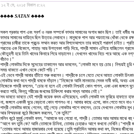
১২ ই মে, ২০১৫ বিকাল ৫:২২
♣♣♣♣ SATAN ♣♣♣♣
সকল প্রকার পাপ এবং স্বর্গ ও নরক সম্পর্কে ফাদার সামানের অগাধ জ্ঞান ছিল। তাই ধর্ম
ফাদার সামানের দায়িত্ব ছিল উত্তর লেবাননে। মানুষকে পাপ আর শয়তানের ধোঁকা থেকে রক্ষ
গ্রামের চাষীরা তাকে প্রচন্ড সম্মান করত আর বিপদেআপদে তার কাছেই পরামর্শ চাইত। প্র
শরতের এক বিকেলে, পাহাড় আর উপত্যকা পাড়ি দিয়ে, পাদ্রী সামান এগিয়ে যাচ্ছিলেন গ্রাম
কৌতুহলী হয়ে তিনি খাদের কিনারে গিয়ে দাড়ালেন। দেখলেন খাদের নিচে পরে আছে এক নগ্ন 
বাঁচাও।"
পাদ্রী লোকটার দিকে সন্দেহের তাকালেন আর ভাবলেন, "লোকটা মনে হয় চোর। নিশ্চয়ই চু
সময় থাকতে এখান থেকে কেটে পড়ি।"
এই ভেবে পাদ্রী আবার হাঁটতে শুরু করলেন। পাদ্রীকে চলে যেতে দেখে আহত লোকটা চিৎ
লোকটার কথা শুনে পাদ্রী থমকে দাঁড়াল।"নিজেকে আমি মানবতার সেবক দাবী করি, অথচ 
নিজেকে পাদ্রী বললেন, "চোর না হলে এই লোকটা নিশ্চয়ই কোন পাগল, একা একা জঙ্গলে ঘু
করতে পারি, কিন্তু শরীরের জখমের চিকিৎসা করার সাধ্য আমার নেই।"
সব ভাবতে ভাবতে যেই পাদ্রী কয়েক কদম এগিয়েছেন, ওমনি লোকটা দম ফুরিয়ে হাফাতে হ
না, জঙ্গলে একাকী ঘুরে বেড়ানো কোন পাগলও না। আমার কাছে এসো, কান পেতে শুনে নাও
পাদ্রী লোকটার কাছে গেলেন, হাটু গেড়ে লোকটার পাশে বসলেন, চেয়ে দেখলেন লোকটার মুখ। আ
আর বিস্ময়ভরা কন্ঠে জিজ্ঞেস করলেন, "কে তুমি?"
মলিন কন্ঠে মুমূর্ষু লোকটা বলল, "আমাকে ভয় পেয়ো না, পাদ্রী। তোমার আর আমার মাঝে বহ
"আগে বল তুমি কে? আমি তোমাকে চিনিনা, তোমার চেহারাও আগে কখনো দেখিনি।"পাদ্রী 
"তোমার সাথে আমার হাজারবার দেখা হয়েছে।তুমি প্রতিদিন আমার কথা বল, নিজের জীবনে