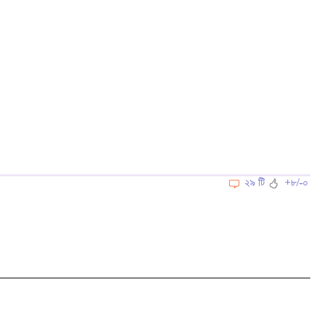
২৯ টি
+৮/-০