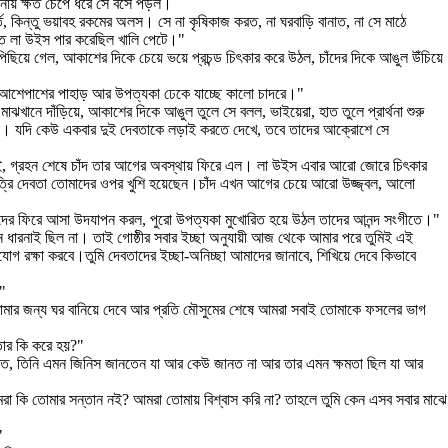
্রনায় ক্ষত চেপে ধরে সে বসে পড়ল।
ত, কিন্তু ভয়াবহ রকমের অলস। সে না কৃষিকাজ করত, না ঘরবাড়ি বানাত, না সে মাঠে
রাত লা উইস পার করেছিল খালি পেটে।"
য়ে গেল, আকাশের দিকে চেয়ে ভয়ে প্রচন্ড চিৎকার করে উঠল, চাঁদের দিকে আঙুল উঁচিয়ে
ছে, আশেপাশের পাহাড় আর উপত্যকা ঢেকে যাচ্ছে কালো চাদরে।"
ানে দাঁড়িয়ে, আকাশের দিকে আঙুল তুলে সে বলল, ভাইয়েরা, হাত তুলে প্রার্থনা শুরু
লবে না। যদি কেউ একবার দুই দেবতাকে লড়াই করতে দেখে, তবে তাদের আক্রোশে সে
েই, গ্রহন শেষে চাঁদ তার আগের অবস্থায় ফিরে এল। লা উইস এবার আরো জোরে চিৎকার
ে।রাত্রি দেবতা তোমাদের ওপর খুশি হয়েছেন।চাঁদ এখন আগের চেয়ে আরো উজ্জ্বল, আলো
দের ফিরে আসা উদযাপন করল, পুরো উপত্যকা মুখোরিত হয়ে উঠল তাদের আনন্দ সংগীতে।"
 ধারনাই ছিল না। তাই গোষ্ঠীর সবার ইচ্ছা অনুযায়ী আজ থেকে আমার পরে তুমিই এই
 রক্ষা করবে।তুমি দেবতাদের ইচ্ছা-অনিচ্ছা আমাদের জানাবে, শিখিয়ে দেবে কিভাবে
।"
তোমার জন্য ঘর বানিয়ে দেবে আর প্রতি মৌসুমের শেষে আমরা সবাই তোমাকে ফসলের ভাগ
তার কি করে হয়?"
লে ডাকত, তিনি এমন জিনিস জানতেন যা আর কেউ জানত না আর তার এমন ক্ষমতা ছিল যা আর
মরা কি তোমার সন্তান নই? আমরা তোমায় বিশ্বাস করি না? তাহলে তুমি কেন এসব সবার মাঝে
"