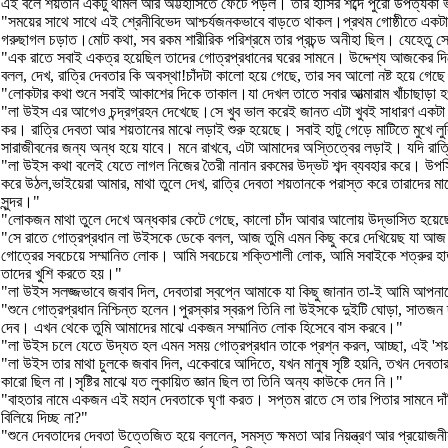
এই বলে শয়তান একটু থামল আর অট্টহাসিতে ফেটে পড়ল। তার হাসির শব্দে পুরো উপত্যকা ভয়
"সময়ের সাথে সাথে এই শ্রেনীবিভেদ আশ্চর্যজনকভাবে বাড়তে থাকল।প্রথম গোষ্ঠীতে একটা ল
গরুছাগল চড়াত।মোট কথা, সব রকম শারীরিক পরিশ্রমে তার প্রচন্ড অনীহা ছিল। যেহেতু সে
"এক রাতে সবাই একত্র হয়েছিল তাদের গোত্রপ্রধানের ঘরের সামনে। উদ্দেশ্য আজকের দি
বলল, দেখ, রাত্রি দেবতার কি অবস্থা!চাঁদটা কালো হয়ে গেছে, তার সব আলো নষ্ট হয়ে 
"লোকটার কথা শুনে সবাই আকাশের দিকে তাকাল।যা দেখল তাতে সবার আত্মারাম খাঁচাছাড়া হ
"লা উইস এর আগেও চন্দ্রগ্রহন দেখেছে।সে খুব ভাল করেই জানত এটা খুবই সাধারণ একটা ব
কর। রাত্রি দেবতা আর শয়তানের মাঝে লড়াই শুরু হয়েছে। সবাই হাটু গেড়ে মাটিতে মুখে লুক
সারাজীবনের জন্য অন্ধ হয়ে যাবে। মনে রাখবে, এটা আমাদের অস্তিত্বের লড়াই। যদি রাত
"লা উইস কথা বলেই যেতে লাগল নিজের তৈরী নানান রকমের উদ্ভট শব্দ ব্যবহার করে। উপ
করে উঠল,ভাইয়েরা আমার, মাথা তুলে দেখ, রাত্রি দেবতা শয়তানকে পরাস্ত করে তারাদের ম
সুন্দর।"
"লোকজন মাথা তুলে দেখে অন্ধকার কেটে গেছে, কালো চাঁদ আবার আলোয় উদ্ভাসিত হয়েছ
"সে রাতে গোত্রপ্রধান লা উইসকে ডেকে বলল, আজ তুমি এমন কিছু করে দেখিয়েছ যা আজ প
গোত্রের সবচেয়ে সম্মানিত লোক। আমি সবচেয়ে শক্তিশালী লোক, আমি সবাইকে শত্রুর হাত থ
তাদের খুশি করতে হয়।"
"লা উইস সলজ্জভাবে জবাব দিল, দেবতারা স্বপ্নে আমাকে যা কিছু জানান তা-ই আমি আপ
"শুনে গোত্রপ্রধান নিশ্চিন্ত হলেন।পুরস্কার স্বরূপ তিনি লা উইসকে দুইটি ঘোড়া, সা
দেব। এখন থেকে তুমি আমাদের মাঝে একজন সম্মানিত লোক হিসেবে বাস করবে।"
"লা উইস চলে যেতে উদ্যত হল এমন সময় গোত্রপ্রধান তাকে প্রশ্ন করল, আচ্ছা, এই 'শ
"লা উইস তার মাথা চুলকে জবাব দিল, একেবারে আদিতে, যখন মানুষ সৃষ্টি হয়নি, তখন দেবত
কারো ছিল না।সৃষ্টির মাঝে যত লুকায়িত জ্ঞান ছিল তা তিনি অন্য কাউকে দেন নি।"
"বাহতার নামে একজন এই মহান দেবতাকে ঘৃণা করত। সপ্তম রাতে সে তার পিতার সামনে দাঁড়
বিলিয়ে দিচ্ছ না?"
"শুনে দেবতাদের দেবতা উত্তেজিত হয়ে বললেন, সমস্ত ক্ষমতা আর নিয়ন্ত্রণ আর প্রয়োজনী