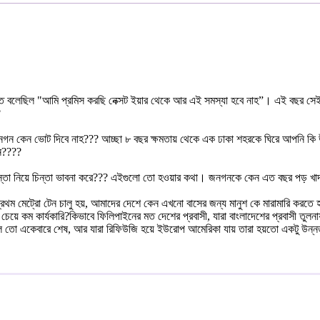
়া তে বলেছিল "আমি প্রমিস করছি নেক্সট ইয়ার থেকে আর এই সমস্যা হবে নাহ”। এই বছর সেই এ
?
ি জনগন কেন ভোট দিবে নাহ??? আচ্ছা ৮ বছর ক্ষমতায় থেকে এক ঢাকা শহরকে ঘিরে আপনি
েন????
াস্তা নিয়ে চিন্তা ভাবনা করে??? এইগুলো তো হওয়ার কথা। জনগনকে কেন এত বছর পড় খা
রথম মেট্রো টেন চালু হয়, আমাদের দেশে কেন এখনো বাসের জন্য মানুশ কে মারামারি করতে
ে কম কার্যকারি?কিভাবে ফিলিপাইনের মত দেশের প্রবাসী, যারা বাংলাদেশের প্রবাসী তুলনায় 
লে তো একেবারে শেষ, আর যারা রিফিউজি হয়ে ইউরোপ আমেরিকা যায় তারা হয়তো একটু উন্ন