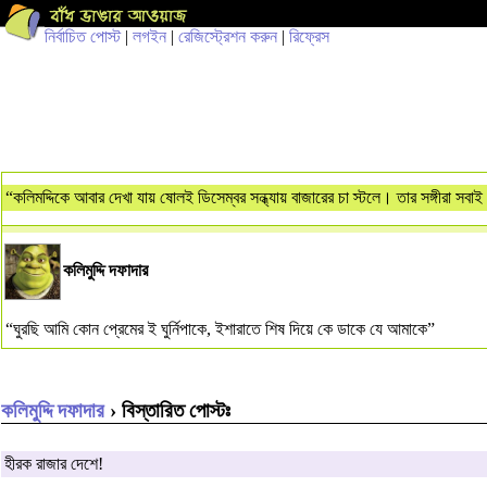
নির্বাচিত পোস্ট
|
লগইন
|
রেজিস্ট্রেশন করুন
|
রিফ্রেস
“কলিমদ্দিকে আবার দেখা যায় ষোলই ডিসেম্বর সন্ধ্যায় বাজারের চা স্টলে। তার সঙ্গীরা সব
কলিমুদ্দি দফাদার
“ঘুরছি আমি কোন প্রেমের ই ঘুর্নিপাকে, ইশারাতে শিষ দিয়ে কে ডাকে যে আমাকে”
কলিমুদ্দি দফাদার
› বিস্তারিত পোস্টঃ
হীরক রাজার দেশে!