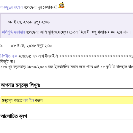
মাকছুদুর রহমান
বলেছেন: দূর রেজাকার!
০৮ ই মে, ২০১৮ দুপুর ২:০৬
কলিমুদ্দি দফাদার
বলেছেন: আমি মুক্তিযোদ্ধের চেতনা বিরোধী, শুধু রাজাকার কম হয়ে যায়।
৯|
০৮ ই মে, ২০১৮ দুপুর ২:১০
বিপরীত বাক
বলেছেন: ৭০ লাখ ইসরাইলি <<<<<<<<<<<<<<<<<<<<<<<<<<<১৮ 
কিছুই না।
১৮০ খুব বড়জোড় ১৮০০/২০০০ জন ইসরাইলির সমান হতে পারে এই ১৮ কুটি টা বালছাল বা
আপনার মন্তব্য লিখুনঃ
মন্তব্য করতে
লগ ইন
করুন
আলোচিত ব্লগ