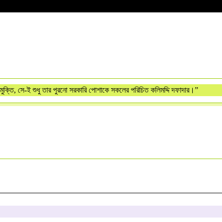
াই মুক্তি, সে-ই শুধু তার পুরনো সরকারি পোশাকে সকলের পরিচিত কলিমদ্দি দফাদার।”