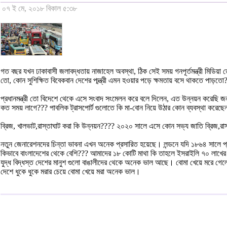
০৭ ই মে, ২০১৮ বিকাল ৫:৩৮
গত বছর যখন ঢাকাবাসী জলাবদ্ধতায় নাজাহেল অবস্থা, ঠিক সেই সময় গনপূর্তমন্ত্রী মিডিয
তো, কোন সুশিক্ষিত বিবেকবান দেশের প্মন্ত্রী এমন হওয়ার পড়ে ক্ষমতায় বসে থাকতে পাড়তো
প্রধানমন্ত্রী তো বিদেশে থেকে এসে সংবাদ সংমেলন করে বলে দিলেন, এত উন্নয়ন করেছ
কত সময় লাগে??? পাবলিক ট্রাসপোর্ট গুলোতে কি মা-বোন নিয়ে উঠার কোন ব্যবস্থা করেছ
ব্রিজ, খালভাট,রাস্তাঘাট করা কি উন্নয়ন???? ২০২০ সালে এসে কোন সভ্য জাতি ব্রিজ,র
নতুন জেনারেশনদের চিন্তা ভাবনা এখন অনেক প্রসারিত হয়েছে। লন্ডনে যদি ১৮৬৪ সালে প্
কিভাবে বাংলাদেশের থেকে বেশি??? আমাদের ১৮ কোটি মাথা কি তাহলে ইসরাইলি ৭০ লাখের চেয়
যুদ্ধ বিদ্ধস্ত দেশের মানুশ গুলো বাঙালীদের থেকে অনেক ভাল আছে। বোমা খেয়ে মরে গে
দেশে ধুকে ধুকে মরার চেয়ে বোমা খেয়ে মরা অনেক ভাল।