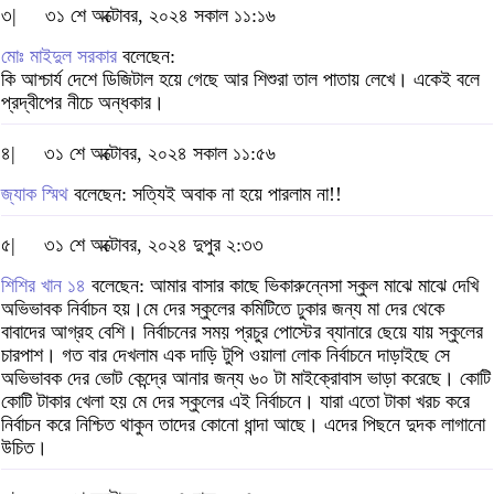
৩|
৩১ শে অক্টোবর, ২০২৪ সকাল ১১:১৬
মোঃ মাইদুল সরকার
বলেছেন:
কি আশ্চার্য দেশে ডিজিটাল হয়ে গেছে আর শিশুরা তাল পাতায় লেখে। একেই বলে
প্রদ্বীপের নীচে অন্ধকার।
৪|
৩১ শে অক্টোবর, ২০২৪ সকাল ১১:৫৬
জ্যাক স্মিথ
বলেছেন: সত্যিই অবাক না হয়ে পারলাম না!!
৫|
৩১ শে অক্টোবর, ২০২৪ দুপুর ২:৩৩
শিশির খান ১৪
বলেছেন: আমার বাসার কাছে ভিকারুন্নেসা স্কুল মাঝে মাঝে দেখি
অভিভাবক নির্বাচন হয়।মে দের স্কুলের কমিটিতে ঢুকার জন্য মা দের থেকে
বাবাদের আগ্রহ বেশি। নির্বাচনের সময় প্রচুর পোস্টের ব্যানারে ছেয়ে যায় স্কুলের
চারপাশ। গত বার দেখলাম এক দাড়ি টুপি ওয়ালা লোক নির্বাচনে দাড়াইছে সে
অভিভাবক দের ভোট কেন্দ্রে আনার জন্য ৬০ টা মাইক্রোবাস ভাড়া করেছে। কোটি
কোটি টাকার খেলা হয় মে দের স্কুলের এই নির্বাচনে। যারা এতো টাকা খরচ করে
নির্বাচন করে নিশ্চিত থাকুন তাদের কোনো ধান্দা আছে। এদের পিছনে দুদক লাগানো
উচিত।