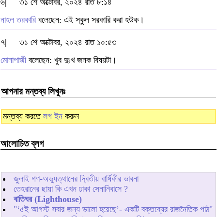
৬|
৩১ শে অক্টোবর, ২০২৪ রাত ৮:১৪
নাহল তরকারি
বলেছেন: এই স্কুল সরকারি করা হউক।
৭|
৩১ শে অক্টোবর, ২০২৪ রাত ১০:৫৩
মোনাপাজী
বলেছেন: খুব দুঃখ জনক বিষয়টা।
আপনার মন্তব্য লিখুনঃ
মন্তব্য করতে
লগ ইন
করুন
আলোচিত ব্লগ
জুলাই গণ-অভ্যুত্থানের দ্বিতীয় বার্ষিকীর ভাবনা
তেহরানের ছায়া কি এখন ঢাকা সেনানিবাসে ?
বাতিঘর (Lighthouse)
"‘৫ই আগস্ট সবার জন্য ভালো হয়েছে’- একটি বক্তব্যের রাজনৈতিক পাঠ"