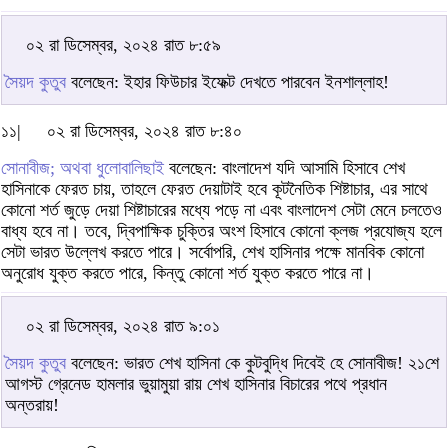
০২ রা ডিসেম্বর, ২০২৪ রাত ৮:৫৯
সৈয়দ কুতুব
বলেছেন: ইহার ফিউচার ইফেক্ট দেখতে পারবেন ইনশাল্লাহ!
১১|
০২ রা ডিসেম্বর, ২০২৪ রাত ৮:৪০
সোনাবীজ; অথবা ধুলোবালিছাই
বলেছেন: বাংলাদেশ যদি আসামি হিসাবে শেখ
হাসিনাকে ফেরত চায়, তাহলে ফেরত দেয়াটাই হবে কূটনৈতিক শিষ্টাচার, এর সাথে
কোনো শর্ত জুড়ে দেয়া শিষ্টাচারের মধ্যে পড়ে না এবং বাংলাদেশ সেটা মেনে চলতেও
বাধ্য হবে না। তবে, দ্বিপাক্ষিক চুক্তির অংশ হিসাবে কোনো ক্লজ প্রযোজ্য হলে
সেটা ভারত উল্লেখ করতে পারে। সর্বোপরি, শেখ হাসিনার পক্ষে মানবিক কোনো
অনুরোধ যুক্ত করতে পারে, কিন্তু কোনো শর্ত যুক্ত করতে পারে না।
০২ রা ডিসেম্বর, ২০২৪ রাত ৯:০১
সৈয়দ কুতুব
বলেছেন: ভারত শেখ হাসিনা কে কুটবুদ্ধি দিবেই হে সোনাবীজ! ২১শে
আগস্ট গ্রেনেড হামলার ভুয়ামুয়া রায় শেখ হাসিনার বিচারের পথে প্রধান
অন্তরায়!