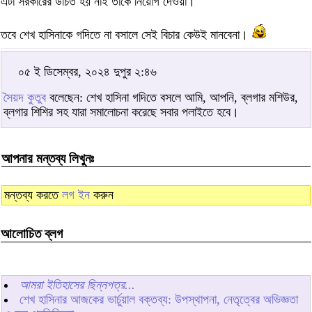
এটা সরকারের উচিত হয় নাই তাকে নিয়োগ দেওয়া।
তবে শেখ হাসিনাকে গদিতে না বসালে সেই বিচার কেউই মানবেনা।
০৫ ই ডিসেম্বর, ২০২৪ দুপুর ২:৪৬
সৈয়দ কুতুব
বলেছেন: শেখ হাসিনা গদিতে বসলে আমি, আপনি, ব্লগার মশিউর,
ব্লগার শিশির সহ যারা সমালোচনা করেছে সবার পলাইতে হবে।
আপনার মন্তব্য লিখুনঃ
মন্তব্য করতে
লগ ইন
করুন
আলোচিত ব্লগ
আমরা ইতিহাসের ছিন্নপত্র...
শেখ হাসিনার আজকের ভার্চুয়াল বক্তব্য: উপস্থাপনা, নেতৃত্বের অভিজ্ঞতা