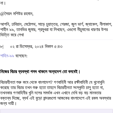
না।
@সৈয়দ মশিউর রহমান,
আপনি, ঢাবিয়ান, মেঠোপথ, সাড়ে চুয়াত্তর, শেরজা, জুল ভার্ণ, জ্যাকেল, নীলাকাশ,
শাহীন ৯৯, তানভির জুমার, প্রমুখরা যা লিখছেন, এগুলো নীচুমানের ধারণার উপর
ভিত্তি করে লেখা
৮|
০২ রা ডিসেম্বর, ২০২৪ বিকাল ৫:৪৩
শাহিন-৯৯
বলেছেন:
নিজের বিচার ব্যবস্থা গলদ থাকলে অন্যদেশ তো বলবেই।
বিচারহীনতা শুরু কবে থেকে বাংলাদেশ? গণবাহিনী আর রক্ষীবাহিনী যে খুনোখুনি
করেছে তার বিচার তখন শুরু হতো তাহলে বিচারহীনতা সংস্কৃতি চালু হতো না,
তখনকার গণবাহিনীর খুনি দলের সমর্থক এখন এখানে দেখি বড় বড় মানবতার
বক্তব্য দিচ্ছে, ব্যর্থ এই বুড়ো বান্দরগুলো আজকের বাংলাদেশে এই রকম অবস্থার
জন্য দায়ী।