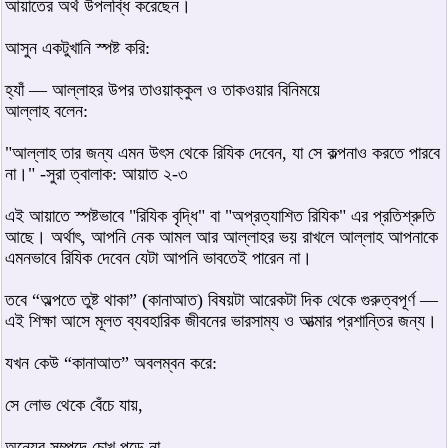
আয়াতের অর্থ উপলব্ধি করেছেন।
আসুন একটুখানি স্পষ্ট করি:
হ্যাঁ — আল্লাহর উপর তাওয়াক্কুল ও তাকওয়ার বিনিময়ে
আল্লাহ বলেন:
"আল্লাহ তার জন্য এমন উৎস থেকে রিযিক দেবেন, যা সে কল্পনাও করতে পারবে
না।" -সুরা ত্বালাক: আয়াত ২-৩
এই আয়াতে স্পষ্টভাবে "রিযিক বৃদ্ধি" বা "অপ্রত্যাশিত রিযিক" এর প্রতিশ্রুতি
আছে। অর্থাৎ, আপনি নেক আমল আর আল্লাহর ভয় রাখলে আল্লাহ আপনাকে
এমনভাবে রিযিক দেবেন যেটা আপনি ভাবতেই পারেন না।
তবে “অল্পতে তুষ্ট থাকা” (কানাআত) বিষয়টা আরেকটা দিক থেকে গুরুত্বপূর্ণ —
এই শিক্ষা আসে মূলত ব্যবহারিক জীবনের ভারসাম্য ও আত্মার প্রশান্তির জন্য।
যখন কেউ “কানাআত” অবলম্বন করে:
সে লোভ থেকে বেঁচে যায়,
অন্যের সম্পদে চোখ পড়ে না,