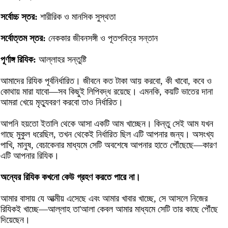
সর্বোচ্চ স্তর:
শারীরিক ও মানসিক সুস্থতা
সর্বোত্তম স্তর:
নেককার জীবনসঙ্গী ও পূতপবিত্র সন্তান
পূর্ণাঙ্গ রিযিক:
আল্লাহর সন্তুষ্টি
আমাদের রিযিক পূর্বনির্ধারিত। জীবনে কত টাকা আয় করবো, কী খাবো, কবে ও
কোথায় মারা যাবো—সব কিছুই লিপিবদ্ধ রয়েছে। এমনকি, কয়টি ভাতের দানা
আমরা খেয়ে মৃত্যুবরণ করবো তাও নির্ধারিত।
আপনি হয়তো ইতালি থেকে আসা একটি আম খাচ্ছেন। কিন্তু সেই আম যখন
গাছে মুকুল ধরেছিল, তখন থেকেই নির্ধারিত ছিল এটি আপনার জন্য। অসংখ্য
পাখি, মানুষ, বেচাকেনার মাধ্যমে সেটি অবশেষে আপনার হাতে পৌঁছেছে—কারণ
এটি আপনার রিযিক।
অন্যের রিযিক কখনো কেউ গ্রহণ করতে পারে না।
আমার বাসায় যে আত্মীয় এসেছে এবং আমার খাবার খাচ্ছে, সে আসলে নিজের
রিযিকই খাচ্ছে—আল্লাহ তা'আলা কেবল আমার মাধ্যমে সেটি তার কাছে পৌঁছে
দিয়েছেন।