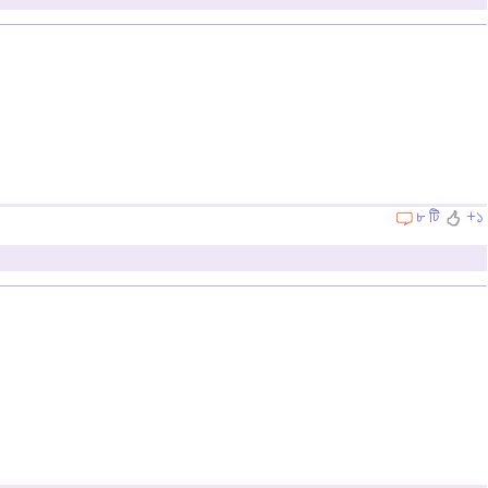
৮ টি
+১