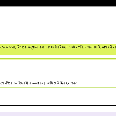
 জানা, বিশ্বকে অনুধাবন করা এবং সর্বোপরি মহান স্রষ্টার পরিচয় অন্বেষণই আমার নীরব য
ভূমে রণিবে না- বিদ্রোহী রন-ক্লান্ত। আমি সেই দিন হব শান্ত।