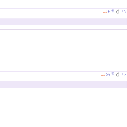
৮ টি
+২
১২ টি
+০