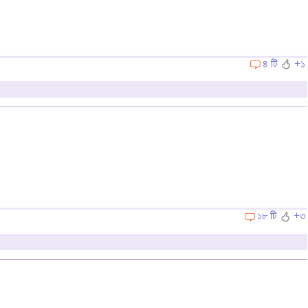
৪ টি
+১
১৮ টি
+৩