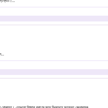
স্তব্ধতা।...
ন...
শোকাহত। এতগুলো নিষ্পাপ প্রাণের মৃত্যু নিঃসন্দেহে অত্যন্ত বেদনাদায়ক...