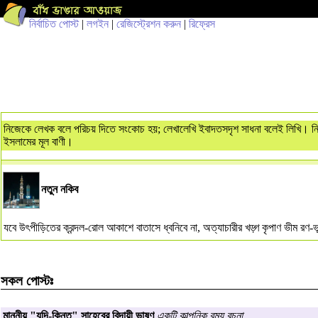
নির্বাচিত পোস্ট
|
লগইন
|
রেজিস্ট্রেশন করুন
|
রিফ্রেস
নিজেকে লেখক বলে পরিচয় দিতে সংকোচ হয়; লেখালেখি ইবাদতসদৃশ সাধনা বলেই লিখি। নিজেকে
ইসলামের মূল বাণী।
নতুন নকিব
যবে উৎপীড়িতের ক্রন্দল-রোল আকাশে বাতাসে ধ্বনিবে না, অত্যাচারীর খড়্গ কৃপাণ ভীম রণ-
সকল পোস্টঃ
মাননীয় "যদি-কিন্তু" সাহেবের বিদায়ী ভাষণ
একটি কাল্পনিক রম্য রচনা