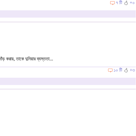
৭ টি
+০
 করায়, তাকে দুনিয়ার ব্যস্ততা...
১০ টি
+৩