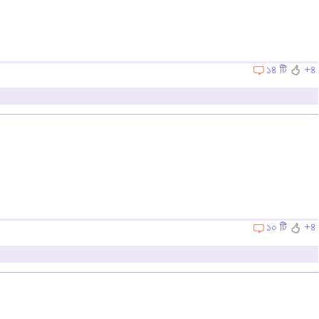
১৪ টি
+৪
১০ টি
+৪