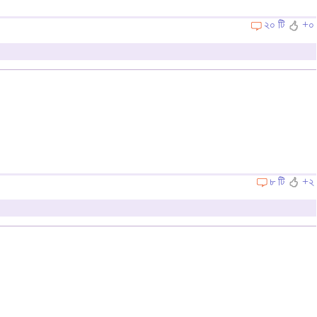
২০ টি
+০
৮ টি
+২