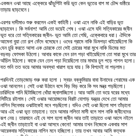
একজন ওঝা আছে এক্কেরে ঝাঁড়ুপিটা করি ভূত কেন ভূতের বাপ মা চৌদ্দ গুষ্ঠিরে
তাড়ায় ছাড়বেনে।
এরপর দাদীমাও শুরু করলেন একই কাহিনী। ওঝা এনে নাকি এই বাড়ির ভূত
ছাড়াবেন। কি সর্বনাশ! আমি তো ভয়েই শেষ। ওঝা এসে যদি সত্যিকারের জ্বীন
ভূত ধরে তো সত্যিকারের জ্বীন- ভূত আমি তো গেছি, এক্কেবারে ধরা। ঐদিকে
আমেনা বুয়া তো গল্প ফেঁদে বসেছেন। ওদের গ্রামে নাকি ডিমপড়া খাইয়েছিলো কি
যেন চুরি করতে আসা এক চোরকে তো সেই চোরের সারা মুখে নাকি ডিমের মত
বড়বড় ফোসকা উঠলো। আবার কাকে যেন চাল পড়া খাইয়েছিলো তো সারা মুখে তার
আঁচিল উঠলো। কাকে যেন তেল পড়া দিয়েছিলো তার মাথার চুল পড়ে পাগল হলো।
যত শুনি তত ভয়ে আমার অবস্থা খারাপ হয়ে যায়। কি বিপদেই না পড়লাম।
পরদিনই তোড়জোড় শুরু করা হলো । স্বয়ং বক্কুমিয়ার বাবা উনাদের গেরামের এক
ওঝা আনলেন। সেই ওঝা উঠানে বসে বিড় বিড় করে কি সব মন্ত্র পড়ছিলো।
চারিদিকে পানি ছিটাচ্ছিলো ধোঁয়া জ্বালাচ্ছিলো। আর আমি তো ভয়ে ঘরের মধ্যে
সিটিয়ে রইলাম। সেই ওঝার আয়োজনের বিরাট যোগাড় যন্ত্রর দেখে তো আমার
নাগিন সিনেমার ওঝাটাকেই মনে পড়ছিলো। যদিও সেই ওঝা ছিলো সাপ তাঁড়ানো
আর এই ওঝা ভূত তাড়ানো। তবে আমার ললিতা মাসী বলে সাপ নাকি জ্বীনেদের
রূপ নেয়। তারমানে এই যে সাপ হলো জ্বীন আর তাই তাড়াতে ওঝা আসে নইলে
এই জ্বীন তাড়াতেই বা ওঝা আসবে কেনো! আমার তখন নিজেকে একবার সাপ
আরেকবার সত্যিকারের নাগিন মনে হচ্ছিলো। তায় তখন আবার আমি কত্থক