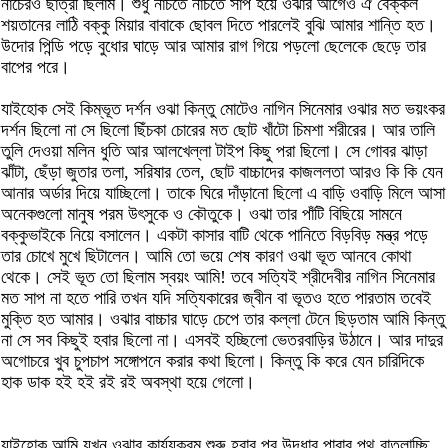
নাচেরও ছাত্রী ছিলাম। শুধু নাচতে নাচতে সাপ হয়ে ওঝার আগেও ঐ বেক্কল
শয়তানের লাঠি বক্কু মিয়ার বাবাকে ছোবল দিতে পারলেই বুঝি আমার শান্তি হত।
উদোর পিন্ডি পড়ে বুধোর ঘাড়ে আর আমার রাগ গিয়ে পড়লো ছেলেকে ছেড়ে তার
বাপের পরে।
যাইহোক সেই কিম্ভূত দর্শন ওঝা কিন্তু মোটেও নাগিন সিনেমার ওঝার মত ভয়ংকর
দর্শন ছিলো না সে ছিলো ছিঁচকা চোরের মত ছোট খাঁটো চিমশা শরীরের। আর তালি
তুলি দেওয়া মলিন ধুতি আর আলখেল্লা টাইপ কিছু পরা ছিলো। সে গোবর ঝাড়া
ঝাঁটা, ছেঁড়া জুতার তলা, সরিষার তেল, ছোট বাচ্চাদের কাজললতা আরও কি কি যেন
আনার অর্ডার দিয়ে যাচ্ছিলো। তাকে ঘিরে দাঁড়ানো ছিলো এ বাড়ি ওবাড়ি মিলে আসা
অনেকগুলো মানুষ পরম উৎসুকে ও কৌতুকে। ওঝা তার পাঁটি বিছিয়ে সামনে
বক্কুভাইকে নিয়ে বসালেন। একটা কাসার বাটি থেকে পানিতে বিড়বিড় মন্ত্র পড়ে
তার চোখে মুখে ছিটালেন। আমি তো ভয়ে শেষ কারণ ওঝা ভূত আনবে কোথা
থেকে। সেই ভূত তো ছিলাম স্বয়ং আমি! তবে সত্যিই শ্রীদেবীর নাগিন সিনেমার
মত সাপ না হতে পারি তখন যদি সত্যিকারের জ্বীন বা ভূতও হতে পারতাম তবেই
মুক্তি হত আমার। ওঝার বাচ্চার ঘাড়ে চেপে তার কল্লা টেনে ছিড়তাম আমি কিন্তু
না সে সব কিছুই হবার ছিলো না। এসবই হচ্ছিলো ভেতরবাড়ির উঠানে। আর দাদুর
অগোচরে খুব চুপচাপ সঙ্গোপনে করার কথা ছিলো। কিন্তু কি করে যেন চারিদিকে
হাক ডাক হই হই রই রই অবস্থা হয়ে গেলো।
যাইহোক আমি যখন ওঝার কার্য্যক্রম শুরু হবার পর উদ্ধার পাবার পথ বাতলাচ্ছি