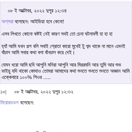
০৮ ই অক্টোবর, ২০২২ দুপুর ১২:৩৪
অপ্‌সরা
বলেছেন: আইডিয়া হবে কেনো!
এসব লিখতে কোনো কষ্টই নেই কারণ সবই তো চেনা ঘটনাবলী হা হা হা
হ্যাঁ আমি যখন গল্প বলি সবাই শ্রোতা কারো মুখেই টু শব্দ থাকে না মানে এমনই
বাঁচাল আমি সবার কথা বলা বাঁনচাল করে দেই।
যেমন ধরো আমি ছবি আপুনি মনিরা আপুনি আর মিররমনি আর তুমি আর শুভ
ভাইয়ু যদি থাকো কোথাও তোমরা আমাদের কথা শুনতে শুনতে শুনতে অজ্ঞান আমি
এক্কেবারে ১০০% শিওর .....
১০|
০৮ ই অক্টোবর, ২০২২ দুপুর ১২:৩২
মিরোরডডল
বলেছেন: