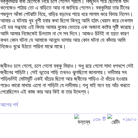
বক্কুমিয়ার বাবা ছেলেকে নিয়ে চলে গেলেন গ্রামে। কিছুদিন পরে ছেলেকে যদি
কলেজেও পাঠায় তো এ বাড়িতে আর না জানিয়ে গেলেন। বক্কুমিয়া তার টিনের
পদ্মফুল আঁকা পেটরাটা নিয়ে, বাড়ির বড়দের পায়ে ধরে সালাম করে বিদায় নিলেন।
আমার এ ঘটনায় খুব খুশী হবার কথা ছিলো কিন্তু আমি হঠাৎ খেয়াল করে দেখলাম
এই ভর সন্ধ্যায় এই বিদায় আমার বুকের ভেতরে এক অজানা কষ্টের সৃষ্টি করেছে।
আমি আমার নিজেকেই চিনতাম না সে সব দিনে। আজও চিনিই না হয়ত কারণ
কখন কোন ঘটনা যে আমাকে আনন্দে ভাসায় আর কোন ঘটনা যে কাঁদায় আমি
নিজেও বুঝে উঠতে পারিনা মাঝে মাঝে।
জ্বীনও চলে গেলো, চলে গেলো বক্কু মিয়াও। শুধু রয়ে গেলো সাদা ধপধপে সেই
জ্বীনের শাড়িটা। সেই ভূতের শাড়ি তখনও ঝুলছিলো জানালায়। দাদীমার সব
শাড়িগুলিই মোটামুটি একই ধাঁচের ছিলো আর জ্বীনের শাড়িও ঐ ধাঁচের হওয়ার
পরেও কারো মাথায় এলো না শাড়িটা যে দাদীমার। শুধু মাই মনে হয় আঁচ করতে
পেরেছিলেন এই কাজ কার আর কিই বা তার উদ্দেশ্য।
আগের পর্ব
১৩৮ টি
+১৬/-০