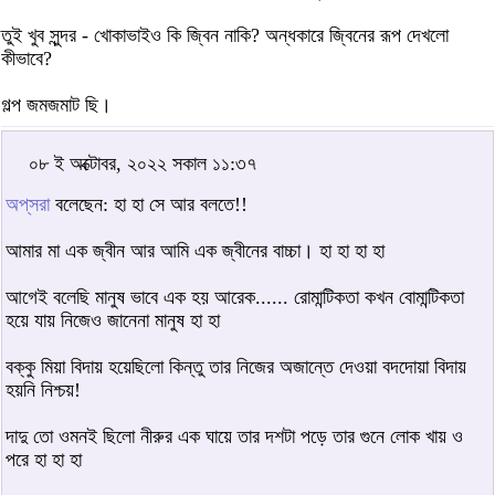
তুই খুব সুন্দর - খোকাভাইও কি জ্বিন নাকি? অন্ধকারে জ্বিনের রূপ দেখলো
কীভাবে?
গল্প জমজমাট ছি।
০৮ ই অক্টোবর, ২০২২ সকাল ১১:৩৭
অপ্‌সরা
বলেছেন: হা হা সে আর বলতে!!
আমার মা এক জ্বীন আর আমি এক জ্বীনের বাচ্চা। হা হা হা হা
আগেই বলেছি মানুষ ভাবে এক হয় আরেক...... রোমান্টিকতা কখন বোমান্টিকতা
হয়ে যায় নিজেও জানেনা মানুষ হা হা
বক্কু মিয়া বিদায় হয়েছিলো কিন্তু তার নিজের অজান্তে দেওয়া বদদোয়া বিদায়
হয়নি নিশ্চয়!
দাদু তো ওমনই ছিলো নীরুর এক ঘায়ে তার দশটা পড়ে তার গুনে লোক খায় ও
পরে হা হা হা