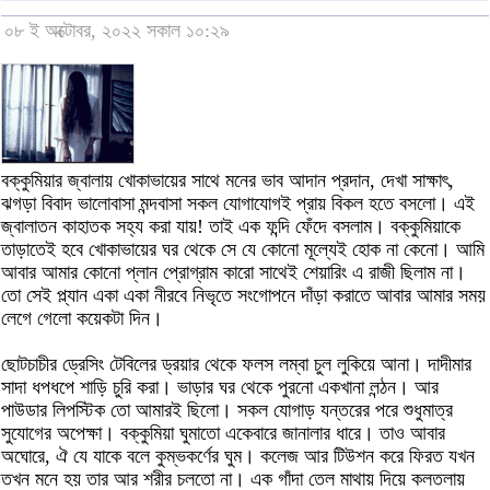
০৮ ই অক্টোবর, ২০২২ সকাল ১০:২৯
বক্কুমিয়ার জ্বালায় খোকাভায়ের সাথে মনের ভাব আদান প্রদান, দেখা সাক্ষাৎ,
ঝগড়া বিবাদ ভালোবাসা মন্দবাসা সকল যোগাযোগই প্রায় বিকল হতে বসলো। এই
জ্বালাতন কাহাতক সহ্য করা যায়! তাই এক ফন্দি ফেঁদে বসলাম। বক্কুমিয়াকে
তাড়াতেই হবে খোকাভায়ের ঘর থেকে সে যে কোনো মূল্যেই হোক না কেনো। আমি
আবার আমার কোনো প্লান প্রোগ্রাম কারো সাথেই শেয়ারিং এ রাজী ছিলাম না।
তো সেই প্ল্যান একা একা নীরবে নিভৃতে সংগোপনে দাঁড়া করাতে আবার আমার সময়
লেগে গেলো কয়েকটা দিন।
ছোটচাচীর ড্রেসিং টেবিলের ড্রয়ার থেকে ফলস লম্বা চুল লুকিয়ে আনা। দাদীমার
সাদা ধপধপে শাড়ি চুরি করা। ভাড়ার ঘর থেকে পুরনো একখানা লন্ঠন। আর
পাউডার লিপস্টিক তো আমারই ছিলো। সকল যোগাড় যন্তরের পরে শুধুমাত্র
সুযোগের অপেক্ষা। বক্কুমিয়া ঘুমাতো একেবারে জানালার ধারে। তাও আবার
অঘোরে, ঐ যে যাকে বলে কুম্ভকর্ণের ঘুম। কলেজ আর টিউশন করে ফিরত যখন
তখন মনে হয় তার আর শরীর চলতো না। এক গাঁদা তেল মাথায় দিয়ে কলতলায়