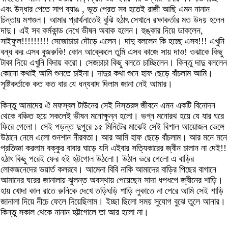
এবং উদ্ধার পেতে সাপ ব্যাঙ , ভূত প্রেত সব হতেই রাজী আছি এমন নানান
চিন্তায় মশগুল। আমার প্রার্থনাতেই বুঝি হঠাৎ সেখানে রক্ষাকর্তার মত উদয় হলেন
দাদু। এই সব কর্মকান্ড দেখে ভীষন অবাক হলেন। হুঙ্কার দিয়ে ডাকলেন,
সাইফুল!!!!!!!!! সেজোচাচা দৌড়ে এলেন। দাদু বললেন কি হচ্ছে এসব!!! এখুনি
বন্ধ কর এসব বুজরুকি! কোন আক্কেলে তুমি এসব কাজে সায় দাও! ওঝাকে কিছু
টাকা দিয়ে এখুনি বিদায় করো। সেজচাচা কিছু বলতে চাচ্ছিলেন। কিন্তু দাদু বললেন
কোনো কথাই আমি শুনতে চাইনা। দাদুর কথা শুনে হাফ ছেড়ে বাঁচলাম আমি।
সৃষ্টিকর্তাকে কত কত বার যে ধন্যবাদ দিলাম জানা নেই আমার।
কিন্তু আমাদের ঐ মফস্বল টাউনের সেই নিস্তরঙ্গ জীবনে এমন একটি বিনোদন
থেকে বঞ্চিত হয়ে সকলেই ভীষন মনোক্ষুন্ন হলো। ভগ্ন মনোরথ হয়ে যে যার ঘরে
ফিরে গেলো। সেই পড়ন্ত দুপুরে ১৫ মিনিটের মাঝেই সেই বিশাল আয়োজন ভেঙ্গে
উঠানে নেমে এলো শুনশান নীরবতা। আর আমি হাফ ছেড়ে বাঁচলাম। আর মনে মনে
প্রতিজ্ঞা করলাম বক্কুর বাবার ঘাড়ে যদি এইবার সত্যিকারের জ্বীন চালান না দেই!!
হঠাৎ কিছু পরেই ফের হই হট্টগোল উঠলো। উঠান ভরে গেলো এ বাড়ির
লোকজনেদের ভয়ার্ত কলরবে। আমেনা বিবি নাকি আমাদের বাড়ির পিছের বাগানে
আমাদের ঘরের জানালায় ঝুলন্ত অবস্থায় পেয়েছেন সাদা ধপধপে জ্বীনের শাড়ি।
হায় খোদা কাল রাতে রুনিকে দেখে তড়িঘড়ি শাড়ি লুকাতে না পেরে আমি সেই শাড়ি
জানালা দিয়ে নীচে ফেলে দিয়েছিলাম। ইচ্ছা ছিলো সময় সুযোগ বুঝে তুলে আনার।
কিন্তু সকাল থেকে নানান হট্টগোলে তা আর হলো না।