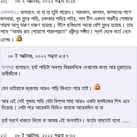
২০|
০৮ ই অক্টোবর, ২০২২ সন্ধ্যা ৬:২৪
একলব্য২১
বলেছেন: হা হা হা তুমি পারোও। শরৎকাল, কাশবন, কাশবনের পাশে
জলধারা, খুব সুন্দর শাড়ি, চমৎকার শাড়ির পাইর, লাল টিপ একদম শারদীয় পোষাকে
শায়মা আপু দারুণ দারুণ হয়েছে। স্টিল ছবিগুলো আরো বেশি সুন্দর হয়েছে। তার
সাথে "আমার রাত পোহালো শারদপ্রাতে" রবীন্দ্র সঙ্গীত। স্বর্গ থেকে মর্তে নেমে
এসেছ।
০৮ ই অক্টোবর, ২০২২ সন্ধ্যা ৬:৫৭
অপ্‌সরা
বলেছেন: হ্যাঁ শাড়িটা অবশ্য মিররমনিকে দেখানোর জন্য আর চুয়াত্তর
ভাবীজীকে।
যেন ভাইয়াকে জ্বালায় আরও শাড়ি কিনতে পারে তাই।
আর এই সেই পূজার শাড়ি যেটা বিপ্লব সাহা আরও একটা ব্লাউজের পিস এনে
দিয়েছে। সেটা পরে আরেকটা ভিডিও বানাবো আরেকদিন হা হা
হ্যাঁ স্বর্গে থাকতে দিলো না আমার এই অনলাইন। মর্ত্যে নামতেই হলো .....
২১|
০৮ ই অক্টোবর, ২০২২ সন্ধ্যা ৬:৩২