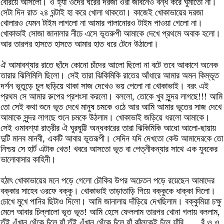
বেরিয়ে আসলো। ও হ্যাঁ ওদের ঘরের দরজা ওরা জীবনেও বন্ধ করে ঘুমাতো না।
সেটা দিন রাত ২৪ ঘন্টাই হা করে খোলা থাকতো। কাজেই খোকাভায়ের দরজা
খোলারও যেমন টাইম লাগলো না আমার পালানোরও টাইম পাওয়া গেলো না।
খোকাভাই সোজা জানালার নীচে এসে ভূতরুপী আমাকে দেখে প্রথমে অবাক হলো।
আর তারপর হাসতে হাসতে আমার হাত ধরে টেনে উঠালো।
ঐ আমাবশ্যার রাতে ছাঁদে কোনো চাঁদের আলো ছিলো না বটে তবে আকাশে অনেক
তারার ঝিলিমিলি ছিলো। সেই তারা ঝিকিমিকি রাতের আঁধারে আমার অমন কিম্ভূত
দর্শন ভূতুড়ে চুল ছড়িয়ে থাকা সাজ দেখেও ভয় পেলো না খোকাভাই। বরং এই
প্রথম সে আমার রুপের প্রশংসা করলো। বললো, তোকে খুব সুন্দর লাগছে!!! আমি
তো সেই কথা শুনে ভূত দেখে মানুষ চমকে ওঠে আর আমি আমার ভূতের সাজ দেখে
আমাকে সুন্দর লাগছে শুনে চমকে উঠলাম। খোকাভাই জড়িয়ে ধরলো আমাকে।
সেই ওমাবশ্যা রাত্রীর ঐ ঘুরঘুট্টি অন্ধকারের তারা ঝিকিমিকি আধো আলো-ছায়ায়
দুটি মানব মানবী, একটি আবার ভূতরূপী। সেদিন যদি দেখতো কেউ আমাদেরকে তো
নিশ্চয় সে হার্ট এটাক খেত! খবরে আসতো ভূত বা পেত্নীকন্যার সাথে এক যুবকের
ভালোবাসার কাহিনী।
হঠাৎ খোকাভায়ের মনে পড়ে গেলো চৌকির উপর অচেতন পড়ে রয়েছেন আমাদের
বক্কার সাহেব ওরফে বক্কু। খোকাভাই তাড়াতাড়ি গিয়ে বক্কুকে ধাক্কা দিলো।
চোখে মুখে পানির ছিটাও দিলো। আমি জানালায় দাঁড়িয়ে দেখছিলাম। বক্কুমিয়া চক্ষু
মেলে আবার চিল্লালো ভূত ভূত! আমি হেসে ফেললাম তারপর খোনা গলায় বললাম,
তুঁই এঁখান থেঁকে চঁলে যাঁ তুঁই এঁখান থেঁকে চঁলে যাঁ কাঁলকেই চঁলে যাঁবি ..... বঁ ও ও