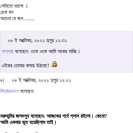
সেটাতো ভালো ।
চেনা মন
অচেনা যে জন .......
০৮ ই অক্টোবর, ২০২২ দুপুর ১২:৩১
অপ্‌সরা
বলেছেন: ওকে ওকে আমি আবার যাচ্ছি।
এইবার তোমার বাসায় উঠবো!!
৮|
০৮ ই অক্টোবর, ২০২২ দুপুর ১২:০১
মিরোরডডল
বলেছেন:
মরুভূমির জলদস্যু বলেছেন: আজকের পর্বে প্লাস রইলো। কেনো?
আমি একবার ভূত হয়েছিলাম তাই।