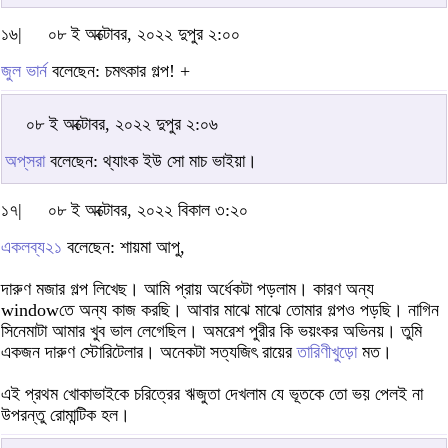
১৬|
০৮ ই অক্টোবর, ২০২২ দুপুর ২:০০
জুল ভার্ন
বলেছেন: চমৎকার গল্প! +
০৮ ই অক্টোবর, ২০২২ দুপুর ২:০৬
অপ্‌সরা
বলেছেন: থ্যাংক ইউ সো মাচ ভাইয়া।
১৭|
০৮ ই অক্টোবর, ২০২২ বিকাল ৩:২০
একলব্য২১
বলেছেন: শায়মা আপু,
দারুণ মজার গল্প লিখেছ। আমি প্রায় অর্ধেকটা পড়লাম। কারণ অন্য
windowতে অন্য কাজ করছি। আবার মাঝে মাঝে তোমার গল্পও পড়ছি। নাগিন
সিনেমাটা আমার খুব ভাল লেগেছিল। অমরেশ পুরীর কি ভয়ংকর অভিনয়। তুমি
একজন দারুণ স্টোরিটেলার। অনেকটা সত্যজিৎ রায়ের
তারিণীখুড়ো
মত।
এই প্রথম খোকাভাইকে চরিত্রের ঋজুতা দেখলাম যে ভূতকে তো ভয় পেলই না
উপরন্তু রোমান্টিক হল।