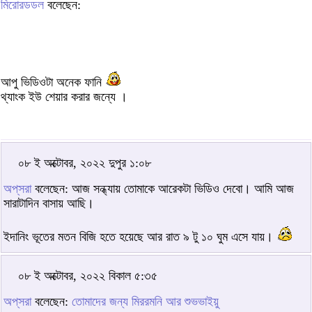
মিরোরডডল
বলেছেন:
আপু ভিডিওটা অনেক ফানি
থ্যাংক ইউ শেয়ার করার জন্যে ।
০৮ ই অক্টোবর, ২০২২ দুপুর ১:০৮
অপ্‌সরা
বলেছেন: আজ সন্ধ্যায় তোমাকে আরেকটা ভিডিও দেবো। আমি আজ
সারাটাদিন বাসায় আছি।
ইদানিং ভূতের মতন বিজি হতে হয়েছে আর রাত ৯ টু ১০ ঘুম এসে যায়।
০৮ ই অক্টোবর, ২০২২ বিকাল ৫:৩৫
অপ্‌সরা
বলেছেন:
তোমাদের জন্য মিররমনি আর শুভভাইয়ু