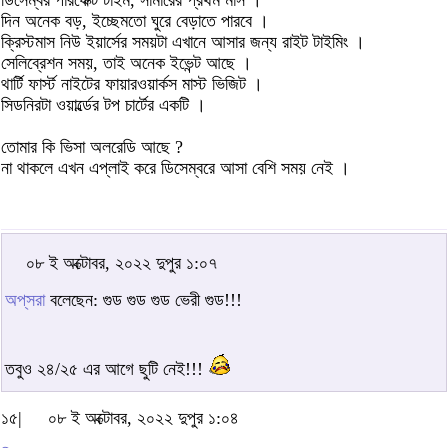
ডিসেম্বর পারফেক্ট টাইম, সামারের প্রথম মাস ।
দিন অনেক বড়, ইচ্ছেমতো ঘুরে বেড়াতে পারবে ।
ক্রিস্টমাস নিউ ইয়ার্সের সময়টা এখানে আসার জন্য রাইট টাইমিং ।
সেলিব্রেশন সময়, তাই অনেক ইভেন্ট আছে ।
থার্টি ফার্স্ট নাইটের ফায়ারওয়ার্কস মাস্ট ভিজিট ।
সিডনিরটা ওয়ার্ল্ডের টপ চার্টের একটি ।
তোমার কি ভিসা অলরেডি আছে ?
না থাকলে এখন এপ্লাই করে ডিসেম্বরে আসা বেশি সময় নেই ।
০৮ ই অক্টোবর, ২০২২ দুপুর ১:০৭
অপ্‌সরা
বলেছেন: গুড গুড গুড ভেরী গুড!!!
তবুও ২৪/২৫ এর আগে ছুটি নেই!!!
১৫|
০৮ ই অক্টোবর, ২০২২ দুপুর ১:০৪