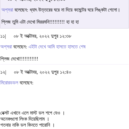
অপ্‌সরা
বলেছেন: ধ্যাৎ উত্তরের ঘরে না দিয়ে কমেন্টের ঘরে লিঙ্কটা গেলো।
প্লিজ তুমি এটা দেখো মিররমনি!!!!!!!!! হা হা হা
১১|
০৮ ই অক্টোবর, ২০২২ দুপুর ১২:৩৮
অপ্‌সরা
বলেছেন:
এইটা দেখে আমি হাসতে হাসতে শেষ
প্লিজ দেখো!!!!!!!!!!!
১২|
০৮ ই অক্টোবর, ২০২২ দুপুর ১২:৪০
মিরোরডডল
বলেছেন:
নেক্সট এখানে এলে মাস্ট ডল শপে যেও ।
অনেকগুলো লিংক দিয়েছিলাম ।
গতবার নাকি ডল কিনতে পারোনি ।