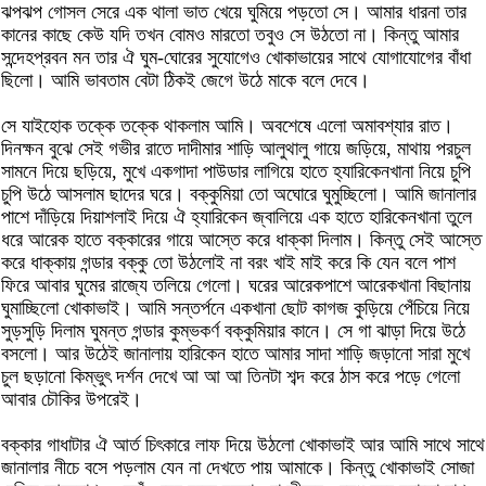
ঝপঝপ গোসল সেরে এক থালা ভাত খেয়ে ঘুমিয়ে পড়তো সে। আমার ধারনা তার
কানের কাছে কেউ যদি তখন বোমও মারতো তবুও সে উঠতো না। কিন্তু আমার
সন্দেহপ্রবন মন তার ঐ ঘুম-ঘোরের সুযোগেও খোকাভায়ের সাথে যোগাযোগের বাঁধা
ছিলো। আমি ভাবতাম বেটা ঠিকই জেগে উঠে মাকে বলে দেবে।
সে যাইহোক তক্কে তক্কে থাকলাম আমি। অবশেষে এলো অমাবশ্যার রাত।
দিনক্ষন বুঝে সেই গভীর রাতে দাদীমার শাড়ি আলুথালু গায়ে জড়িয়ে, মাথায় পরচুল
সামনে দিয়ে ছড়িয়ে, মুখে একগাদা পাউডার লাগিয়ে হাতে হ্যারিকেনখানা নিয়ে চুপি
চুপি উঠে আসলাম ছাদের ঘরে। বক্কুমিয়া তো অঘোরে ঘুমুচ্ছিলো। আমি জানালার
পাশে দাঁড়িয়ে দিয়াশলাই দিয়ে ঐ হ্যারিকেন জ্বালিয়ে এক হাতে হারিকেনখানা তুলে
ধরে আরেক হাতে বক্কারের গায়ে আস্তে করে ধাক্কা দিলাম। কিন্তু সেই আস্তে
করে ধাক্কায় গন্ডার বক্কু তো উঠলোই না বরং খাই মাই করে কি যেন বলে পাশ
ফিরে আবার ঘুমের রাজ্যে তলিয়ে গেলো। ঘরের আরেকপাশে আরেকখানা বিছানায়
ঘুমাচ্ছিলো খোকাভাই। আমি সন্তর্পনে একখানা ছোট কাগজ কুড়িয়ে পেঁচিয়ে নিয়ে
সুড়সুড়ি দিলাম ঘুমন্ত গন্ডার কুম্ভকর্ণ বক্কুমিয়ার কানে। সে গা ঝাড়া দিয়ে উঠে
বসলো। আর উঠেই জানালায় হারিকেন হাতে আমার সাদা শাড়ি জড়ানো সারা মুখে
চুল ছড়ানো কিম্ভুৎ দর্শন দেখে আ আ আ তিনটা শব্দ করে ঠাস করে পড়ে গেলো
আবার চৌকির উপরেই।
বক্কার গাধাটার ঐ আর্ত চিৎকারে লাফ দিয়ে উঠলো খোকাভাই আর আমি সাথে সাথে
জানালার নীচে বসে পড়লাম যেন না দেখতে পায় আমাকে। কিন্তু খোকাভাই সোজা