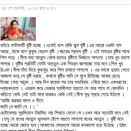
২৪ শে আগস্ট, ২০১৯ রাত ৯:৪৭
বাইরে ফাটাফাটি বৃষ্টি হচ্ছে ।একেই বলে নাকি ঝুম বৃষ্টি।এর আরো একটা নাম
আছে ,যাকে বলে কুকুর বেড়াল বৃষ্টি ।বছরের প্রথম বৃষ্টি । এই সময়ের বৃষ্টির সাথে
শিল পড়ে ।নীলা মহা আনন্দে খোলা ছাদের বৃষ্টিতে ভিজতে লাগলো ।তার খুব ভালো
লাগছে। বৃষ্টির প্রতিটি ফোটা অদ্ভুত এক শিহরন জাগাচ্ছে তার মনে।শিল খুব
ঠাণ্ডা।নীলা দাঁত দিয়ে কুড়মুড় করে শিল চাবাতে লাগলো । এর ফাকে দুহাত পেতে
আজলা ভরে সে বৃষ্টি ধরছে , কখনো বৃষ্টির পানি সে মুখে ছিটাচ্ছে আবার ছেড়ে
দিচ্ছে।মহা আনন্দ । আর দিন কয়েক পর তার শুভবিবাহ ।বিয়ে মানে একধরণের
দ্বায়বদ্ধতা । এরকম করে ভেজার স্বাধীনতা হয়তো সে আর পাবে না কোনদিন ।
বাড়িতে কেউ নেই তাই মানা করারও কেউ নেই।নীলা মৃদু স্বরে গেয়ে উঠলো ।
'আজি ঝরঝর বাদল ও দিনে
জানি নে জানি নে ।। '
ছোটবেলায় সুরবিতানে নিয়মিত নাচ শিখতে যেতো সে।এখন আর অতোটা মনে নেই
।তবু সে মনের আনন্দে ভুলভাল ষ্টেপে নাচতে লাগলো মনের আনন্দে । বৃষ্টি মনে
হচ্ছে আরো জোরে হবে।আকাশের মেঘগুলো আরো ঘনকালো হয়ে উঠেছে ।হঠাৎ