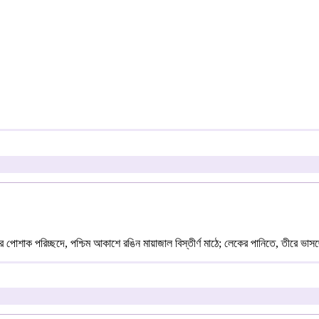
োশাক পরিচ্ছদে, পশ্চিম আকাশে রঙিন মায়াজাল বিস্তীর্ণ মাঠে; লেকের পানিতে, তীরে ভাসছে দ