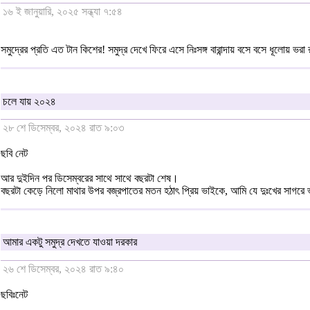
১৬ ই জানুয়ারি, ২০২৫ সন্ধ্যা ৭:৫৪
সমুদ্রের প্রতি এত টান কিশের! সমুদ্র দেখে ফিরে এসে নিঃসঙ্গ বারান্দায় বসে বসে ধূলোয় ভরা
চলে যায় ২০২৪
২৮ শে ডিসেম্বর, ২০২৪ রাত ৯:০৩
ছবি নেট
আর দুইদিন পর ডিসেম্বরের সাথে সাথে বছরটা শেষ।
বছরটা কেড়ে নিলো মাথার উপর বজ্রপাতের মতন হঠাৎ প্রিয় ভাইকে, আমি যে দুঃখের সাগরে ভ
আমার একটু সমুদ্র দেখতে যাওয়া দরকার
২৬ শে ডিসেম্বর, ২০২৪ রাত ৯:৪০
ছবিঃনেট