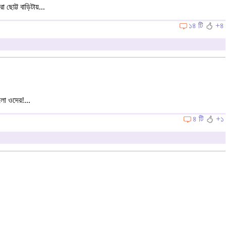
োট্ট বাড়িটায়...
১৪ টি
+৪
আলো ওদের!...
৪ টি
+১