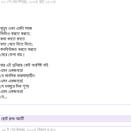
২০ শে সেপ্টেম্বর, ২০২৪ রাত ১০:০৪
মৃত্যু এখন এমনি সহজ
ভিডিও করতে করতে;
কথা বলতে বলতে
ভাত খেতে দিতে দিতে;
কনফিউজড করতে করতে
মেরে ফেলা যায়।
যার এই দুনিয়ায় কেউ অবশিষ্ট নাই
এমন একজনরে!
যে মানসিক ভারসাম্যহীন
এমন একজনরে!
যে ভবঘুরে দিক শূণ্য
এমন একজনরে!
যে...
ছোট গল্পঃ আংটি
১৬ ই সেপ্টেম্বর, ২০২৪ বিকাল ৪:৪৩