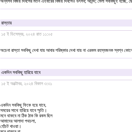
অন্যসব বিজয় দিবসের মতন এইবারের বিজয় দিবসেও উৎসব; আনন্দ; মেলা সবকিছুই হচ্ছে, ছোট 
রাস্তায়
১৫ ই ডিসেম্বর, ২০২৪ রাত ১১:০৫
অচেনা রাস্তা সবকিছু দেখা যায় আবার পরিষ্কার দেখা যায় না এরকম রহস্যজনক স্বপ্ন কোনো
একদিন সবকিছু হারিয়ে যাবে
১৫ ই অক্টোবর, ২০২৪ বিকাল ৩:৩১
একদিন সবকিছু ফিকে হয়ে যাবে,
সময়ের সাথে হারিয়ে যাবে স্মৃতি।
মনে থাকবে না ঠিক ঠাক কি রকম ছিল
আমাদের আলাদা পথচলা,
হোঁচট খাওয়া।
মনে থাকবে না