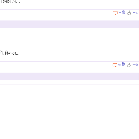
 সোয়েটার...
৮ টি
+১
ি, কিভাবে...
৬ টি
+৩