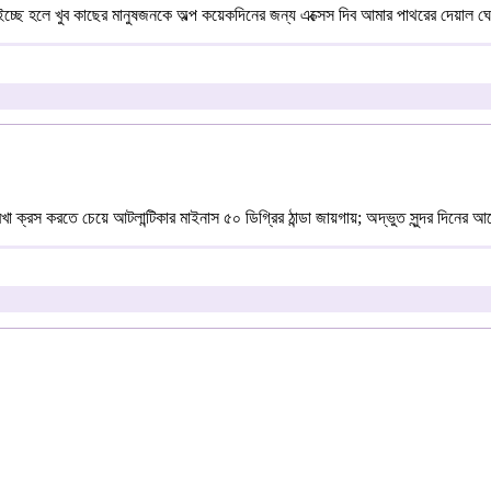
লে খুব কাছের মানুষজনকে অল্প কয়েকদিনের জন্য এক্সেস দিব আমার পাথরের দেয়াল ঘেরা ছ
্রস করতে চেয়ে আটলান্টিকার মাইনাস ৫০ ডিগ্রির ঠান্ডা জায়গায়; অদ্ভুত সুন্দর দিনের 