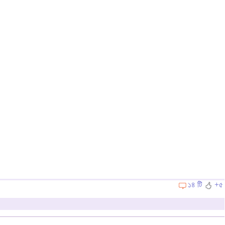
১৪ টি
+৫