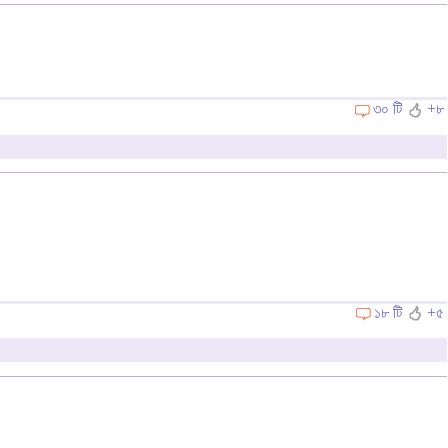
৩০ টি
+৮
১৮ টি
+৫