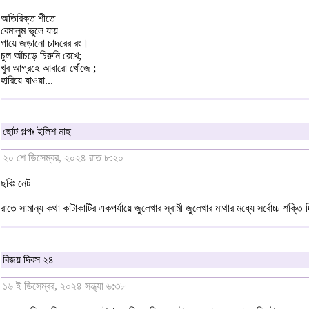
অতিরিক্ত শীতে
বেমালুম ভুলে যায়
গায়ে জড়ানো চাদরের রং।
চুল আঁচড়ে চিরুনি রেখে;
খুব আগ্রহে আবারো খোঁজে ;
হারিয়ে যাওয়া...
ছোট গল্পঃ ইলিশ মাছ
২০ শে ডিসেম্বর, ২০২৪ রাত ৮:২০
ছবিঃ নেট
রাতে সামান্য কথা কাটাকাটির একপর্যায়ে জুলেখার স্বামী জুলেখার মাথার মধ্যে সর্বোচ্চ শক্তি
বিজয় দিবস ২৪
১৬ ই ডিসেম্বর, ২০২৪ সন্ধ্যা ৬:৩৮