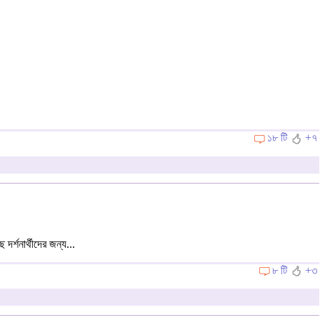
১৮ টি
+৭
র্শনার্থীদের জন্য...
৮ টি
+৩