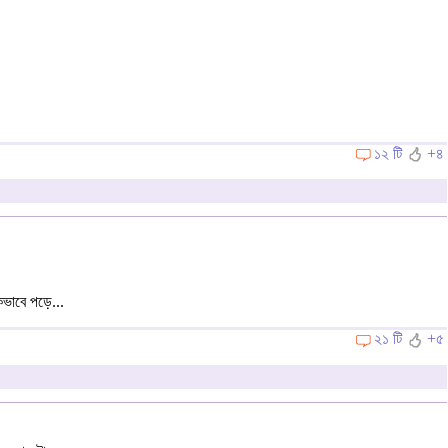
১২ টি
+৪
একভাবে পড়ে...
২১ টি
+৫