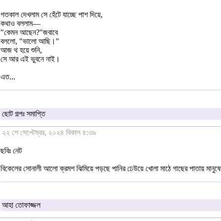
গতকাল দেখলাম সে হেঁটে যাচ্ছে পাশ দিয়ে,
কথাও বললাম—
"কেমন আছেন?"জবাবে
বললো, "ভালো আছি।"
আজ থ হয়ে শুনি,
সে আর এই ভুবনে নাই।
এত...
ছোট গল্পঃ সমাপ্তি
২২ শে সেপ্টেম্বর, ২০২৪ বিকাল ৪:৩৯
ছবিঃ নেট
বিকেলের সোনালী আলো ক্রমশ ঝিমিয়ে পড়ছে পানির ঢেউয়ে খোলা মাঠে গাছের পাতায় মানুষের প
আহা তোফাজ্জল