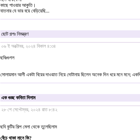
কাছে পাওয়ার আকুতি।
যাতনার যে ভার বয়ে বেড়িয়েছি...
ছোট গল্পঃ নিমন্ত্রণ
০৬ ই অক্টোবর, ২০২৪ বিকাল ৪:৩৪
ছবিঃগুগল
সোলায়মান আলী একটা বিয়ের দাওয়াত নিয়ে দোটানায় ছিলেন অনেক দিন ধরে মনে মনে; একদিক
এক গুচ্ছ কবিতা দিলাম
২৮ শে সেপ্টেম্বর, ২০২৪ রাত ৮:৪২
ছবি কুটির শিল্প মেলা থেকে তুলেছিলাম
বেঁচে থাকা মানে কি?