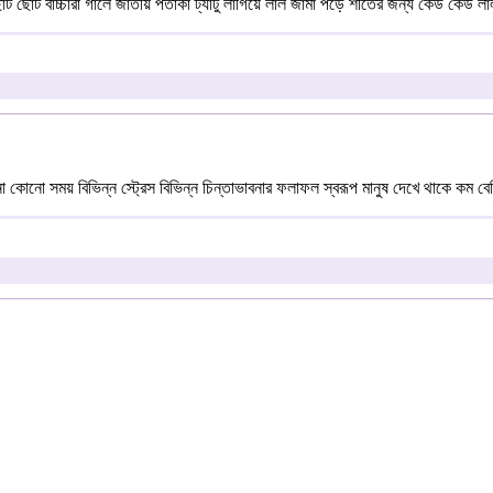
ছোট বাচ্চারা গালে জাতীয় পতাকা ট্যাটু লাগিয়ে লাল জামা পড়ে শীতের জন্য কেউ কেউ লাল
 কোনো সময় বিভিন্ন স্ট্রেস বিভিন্ন চিন্তাভাবনার ফলাফল স্বরূপ মানুষ দেখে থাকে কম বেশ