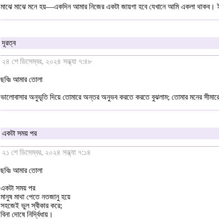
মাঝে মাঝে মনে হয়—একদিন আমার নিজের একটা জায়গা হবে যেখানে আমি একলা থাকব। ইচ্ছে হ
দূরত্ব
২৪ শে ডিসেম্বর, ২০২৪ সন্ধ্যা ৭:৪৮
ছবিঃ আমার তোলা
ভালোবাসার অনুভূতি দিয়ে তোমারে অন্তর অনুভব করতে করতে বুঝলাম; তোমার মনের সীমারেখা ক
একটা সময় পর
২১ শে ডিসেম্বর, ২০২৪ সন্ধ্যা ৭:১৪
ছবিঃ আমার তোলা
একটা সময় পর
মানুষ মাথা পেতে নতজানু হয়ে
সহজেই ভুল স্বীকার করে;
বিনা দোষে নির্দ্বিধায়।