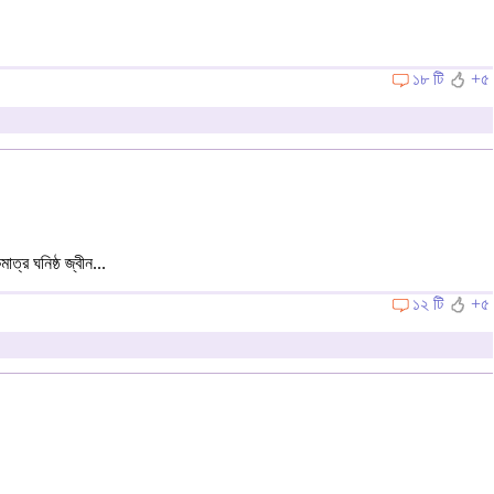
১৮ টি
+৫
্র ঘনিষ্ঠ জ্বীন...
১২ টি
+৫