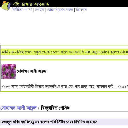
নির্বাচিত পোস্ট
|
লগইন
|
রেজিস্ট্রেশন করুন
|
রিফ্রেস
আমি ময়মনসিংহ জেলা স্কুল থেকে ১৯৭৭ সালে এস.এস.সি এবং আনন্দ মোহন কলেজ থেকে 
মোহাম্মদ আলী আকন্দ
১৯৮৭ সালে আইনজীবী হিসাবে ময়মনসিংহ বারে এবং পরে ঢাকা বারে যোগদান করি। ১৯৯২ সা
মোহাম্মদ আলী আকন্দ
› বিস্তারিত পোস্টঃ
ফজলুল কবির ম্যারিল্যান্ডের কলেজ পার্ক সিটির মেয়র নির্বাচিত হয়েছেন