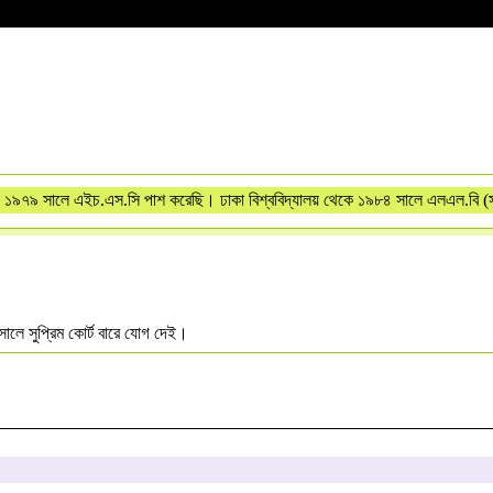
১৯৭৯ সালে এইচ.এস.সি পাশ করেছি। ঢাকা বিশ্ববিদ্যালয় থেকে ১৯৮৪ সালে এলএল.বি (স
লে সুপ্রিম কোর্ট বারে যোগ দেই।