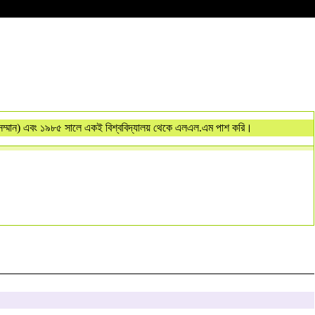
ম্মান) এবং ১৯৮৫ সালে একই বিশ্ববিদ্যালয় থেকে এলএল.এম পাশ করি।