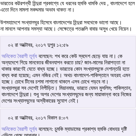
ভারতের কট্টরপন্থী হিন্দুরা প্রকাশ্যে যে ধরনের হুমকি ধামকি দেয় , বাংলাদেশে হলে
এতো দিনে মামলা মকদ্দমার অভাব থাকত না।
উপমহাদেশে সংখ্যালঘুর হিসেবে বাংলাদেশের হিন্দুরা সবথেকে ভালো আছে।
না মানলে আপনার সমস্যা আছে। সেক্ষেত্রে পতঞ্জলি বাবার অসুধ খেয়ে নিয়েন।
০২ রা অক্টোবর, ২০১৭ দুপুর ১২:৫৯
অনিকেত বৈরাগী তূর্য্য
বলেছেন: শখ করে কেউ স্বদেশ ছেড়ে যায় না। কে
অন্যদেশে গিয়ে মানবেতর জীবনযাপন করতে চায়? জান-মালের নিরাপত্তা না
থাকার কারণেই যেতে বাধ্য হচ্ছে। ভারতের কোন সংখ্যালঘুকে দেশান্তরি হতে
বাধ্য করা হয়েছে; এমন নজির নেই। অথচ বাংলাদেশ-পাকিস্তানে অহরহ এমন
হচ্ছে। চোখে টিনের চশমা লাগানো থাকলে এসব চোখে পড়বে না।
সংখ্যালঘুরা সব দেশেই নিপীড়িত। মিয়ানমার, ভারতে যেমন মুসলিম; পাকিস্তান,
বাংলাদেশে হিন্দুরা। শুধু অপর দেশের সংখ্যালঘুদের জন্য মায়াকান্না করে নিজের
দেশের সংখ্যালঘুদের অস্বীকারের সুযোগ নেই।
০২ রা অক্টোবর, ২০১৭ বিকাল ৪:০৭
অনিকেত বৈরাগী তূর্য্য
বলেছেন: চুমকি ম্যাডামের প্রকাশ্য হুমকি বোধহয় দৃষ্টি
এড়িয়ে গেছে আপনার।