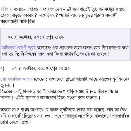
বারিধারা
বলেছেন: ভারত এবং বাংলাদেশ - দুই জায়গাতেই হিন্দু জনসংখ্যা কমছে।
তাহলে বাড়ছে কোথায়? আমেরিকায়? শুনেছি আয়ারল্যান্ডের প্রথম সমকামী
প্রধানমন্ত্রী নাকি হিন্দু!
০২ রা অক্টোবর, ২০১৭ দুপুর ২:২৯
অনিকেত বৈরাগী তূর্য্য
বলেছেন: গরু-ছাগলের মতো জনসংখ্যার বিষ্ফোরণের কথা
বলা হয় নি; নির্যাতনের দরুণ কমা কিংবা বাড়ার হিসেব দেওয়া হয়েছে।
২|
০২ রা অক্টোবর, ২০১৭ দুপুর ১২:৪১
মোঃ তানজিল আলম
বলেছেন: বাংলাদেশে হিন্দুরা ভালোই আছে ভারতের মুসলিমদের
তুলনায়।
হিন্দুদের একটু মালকড়ি হলেই দাদার দেশে পাড়ি জমায় উন্নত জীবনযাপনের
আশায়। এটাই মূলকারণ বাংলাদেশে হিন্দুর সংখ্যা কমে যাওয়ার।
ভারতে মাংস রাখার অপরাধে যে কজন মুসলিমকে হত্যা করা হয়েছে, তার অর্ধেকও
যদি বাংলাদেশি হিন্দুদের মারা হত , তবে দাদাবাবুরা এতোদিনে বাংলাদেশে পারমানবিক
বোমা ফেলে দিতো।