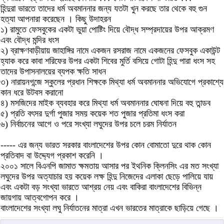
হিন্দুরা ভারতে তাদের ধর্ম অবমাননার জন্য যতটা খুন করছে তার থেকে বহু গুন
হত্যা আপনারা করেছেন । কিছু উদাহরন
১) রামুতে ফেসবুকের একটা ভুয়া পোষ্টিং দিয়ে বৌদ্ধ সম্প্রদায়ের উপর আক্রমণ
এবং বৌদ্ধ মন্দির ধংস
২) ব্রাক্ষণবাড়ীয়ায় জাহাঙ্গির নামে একজন রসরাজ নামে একজনের ফেসবুক একাউন্ট
হ্যাক করে কাবা শরিফের উপর একটা শিবের মুর্তি বসিয়ে গোটা হিন্দু পারা ধংস সহ
তাদের উপাসনালয়ের ব্যপক ক্ষতি সাধন
৩) নারায়নগন্জে স্কুলের প্রধান শিক্ষকে মিথ্যা ধর্ম অবমাননার অভিযোগে প্রকাশ্যে
কান ধরে উটবস করানো
৪) মসজিদের মাইক ব্যবহার করে মিথ্যা ধর্ম অবমাননার ঘোষনা দিয়ে বহু তান্ডব
৫) প্রতি বৎসর দুর্গা পুজার সময় কয়েক শত পুজার প্রতিমা ধংস করা
৬) নির্বাচনের আগে ও পরে সংখ্যা লঘুদের উপর চলে চরম নির্যাতন
----- এর জন্য ভারত সরকার বাংলাদেশের উপর কোন বোমাতো দুরে থাক কোন
প্রতিবাদ বা উদ্দ্যেগ প্রকাশ করেনি ।
২০০১ সালে বিএনপি জামাত ক্ষমতায় আসার পর ইথনিক ক্লিনসিং এর মত সংখ্যা
লঘুদের উপর অত্যাচার হয় কয়েক লক্ষ হিন্দু নিজেদের এলাকা ছেড়ে পালিয়ে যায়
এবং একটা বড় সংখ্যা ভারতে আশ্রয় নেয় এবং বাকিরা বাংলাদেশের বিভিন্ন
জায়গায় আত্বগোপন করে ।
বাংলাদেশের সংখ্যা লঘু নির্যাতনের মাত্রা এখন ভারতের মাত্রাকে ছাড়িয়ে গেছে ।