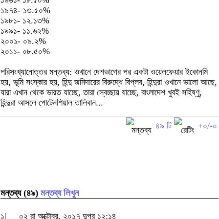
১৯৬১- ১৮.৫০%
১৯৭৪- ১৩.৫০%
১৯৮১- ১২.১৩%
১৯৯১- ১১.৬২%
২০০১- ০৯.২%
২০১১- ০৮.৫০%
পরিসংখ্যানোত্তর মন্তব্য: ওখানে দেশভাগের পর একটা ওয়েলফেয়ার ইকোনমি
হয়, ভূমি সংস্কার হয়, হিন্দু জমিদারের বিরুদ্ধে বিপ্লব, হিন্দুরা ওখানে ভালো আছে,
যারা এখান থেকে ভারত যাচ্ছে, তারা স্বেচ্ছায় যাচ্ছে, বাংলাদেশ খুবই সহিষ্ণু,
হিন্দুরা আসলে পোটেনশিয়াল তালিবান...
৪৯ টি
+০/-০
মন্তব্য (৪৯)
মন্তব্য লিখুন
১|
০২ রা অক্টোবর, ২০১৭ দুপুর ১২:১৪