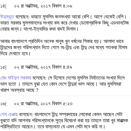
১৪|
০২ রা অক্টোবর, ২০১৭ বিকাল ৪:০৬
উদুম্ভূত
বলেছেন: ভারতে মুসলিম জনসংখ্যা আরো বেশি। আগে থেকেই বেশি।
ভারত সরকার মুসলমানদের সংখ্যা কম করে দেখায় ডেমোগ্রাফিক কিছু এডভানটেজ
নেয়ার জন্য। দাংগা-ইত্যাদির কথা বাদই দিলাম।
আবার বাংলাদেশে প্রতিদিন অনেক মানুষ খুন ধর্ষনের শিকার হয়। আলাদা ভাবে
হিন্দুদের জন্য পরিসংখ্যান দিতে গেলে অ-হিন্দু এবং হিন্দু দের মধ্যে শতকরা হিসাব
দিয়ে দেখাতে হবে।
১৫|
০২ রা অক্টোবর, ২০১৭ বিকাল ৪:৪৯
মোঃ মাইদুল সরকার
বলেছেন: সে হিসেবে দেশের মুসলিম নির্যাতনের সংখ্যা দিলে
ভাল হতো । তাহলে বুঝা যেত কোন দেশে হিন্দুরা ভাল আছে। আর মুসলিমরা
খারাপ অবস্থায় আছে ?
১৬|
০২ রা অক্টোবর, ২০১৭ বিকাল ৫:২৩
গেম চেঞ্জার
বলেছেন: বাংলাদেশে হিন্দু সম্প্রদায়ের লোকেরা কেমন আছেন সেটা
বুঝতে যদি আপনার পরিসংখ্যানকে সুত্র বিবেচনা করা হয় তাহলে তারা খুব মারাত্মক
পরিস্থিতিতে আছেন। তবে বাস্তবতা যে এমন সেটা মনে করি না।