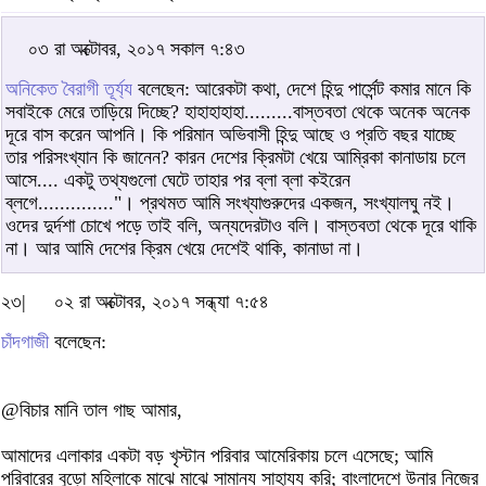
০৩ রা অক্টোবর, ২০১৭ সকাল ৭:৪৩
অনিকেত বৈরাগী তূর্য্য
বলেছেন: আরেকটা কথা, দেশে হিন্দু পার্সেন্ট কমার মানে কি
সবাইকে মেরে তাড়িয়ে দিচ্ছে? হাহাহাহাহা.........বাস্তবতা থেকে অনেক অনেক
দূরে বাস করেন আপনি। কি পরিমান অভিবাসী হিন্দু আছে ও প্রতি বছর যাচ্ছে
তার পরিসংখ্যান কি জানেন? কারন দেশের ক্রিমটা খেয়ে আম্রিকা কানাডায় চলে
আসে.... একটু তথ্যগুলো ঘেটে তাহার পর ব্লা ব্লা কইরেন
ব্লগে.............."। প্রথমত আমি সংখ্যাগুরুদের একজন, সংখ্যালঘু নই।
ওদের দুর্দশা চোখে পড়ে তাই বলি, অন্যদেরটাও বলি। বাস্তবতা থেকে দূরে থাকি
না। আর আমি দেশের ক্রিম খেয়ে দেশেই থাকি, কানাডা না।
২৩|
০২ রা অক্টোবর, ২০১৭ সন্ধ্যা ৭:৫৪
চাঁদগাজী
বলেছেন:
@বিচার মানি তাল গাছ আমার,
আমাদের এলাকার একটা বড় খৃস্টান পরিবার আমেরিকায় চলে এসেছে; আমি
পরিবারের বুড়ো মহিলাকে মাঝে মাঝে সামান্য সাহায্য করি; বাংলাদেশে উনার নিজের