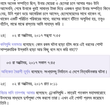
নামে অনেক সম্পত্তি ছিল; উনার মেয়েরা ও ছেলেরা চলে আসার পরও উনি
আসেননি; শেষে উনাকে খুবই সামান্য টাকা দিয়ে একজন পান্ডা উনার সম্পত্তি কিনে
নেয়, উনি প্রাণ ভয়ে আমেরিকা চলে আসেন; ছেলেমেয়েদের সাথে থাকেন না,
থাকেন একটি পরিচিত পরিবারের সাথে; বয়সের কারণে হাঁটতে অসুবিধা হয়, তবুও
হাঁটেন, মাঝে মাঝে রাস্তায় আমি সাহায্য করি ।
২৪|
০২ রা অক্টোবর, ২০১৭ সন্ধ্যা ৭:৫৫
কলিমুদ্দি দফাদার
বলেছেন: কোন রকম ঘটনা ছাড়া হটাৎ করে এই ধরনের পোস্ট
সাম্প্রদায়িক উস্কানি ছাড়া আর কিছু বলে মনে করি নাহ??
০৩ রা অক্টোবর, ২০১৭ সকাল ৭:৪৫
অনিকেত বৈরাগী তূর্য্য
বলেছেন: সংখ্যালঘু নির্যাতন এ দেশে নিত্যদিনকার ঘটনা।
২৫|
০২ রা অক্টোবর, ২০১৭ রাত ৮:১১
বিচার মানি তালগাছ আমার
বলেছেন: @কলিমুদ্দি - মাত্রই গতকাল মহাসমারোহে
উৎসবের মাধ্যমে দুর্গাপূজা শেষ করলো তারা। এখন এই পোস্ট প্রসব করেছেন
তিনি।