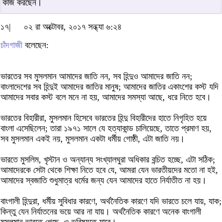
কাজ করছেন।
১৭|
০২ রা অক্টোবর, ২০১৭ সন্ধ্যা ৬:২৪
চাঁদগাজী
বলেছেন:
ভারতের সব মুসলমান আমাদের জাতি নন, সব হিন্দুও আমাদের জাতি নন;
বাংলাদেশের সব হিন্দুই আমাদের জাতির মানুষ; আমাদের জাতির একাংশের কস্ট যদি
আমাদের সবার কস্ট বলে মনে না হয়, আমাদের সমস্যা আছে, ধরে নিতে হবে।
ভারতের বিহারীরা, মুসলমান হিসেবে ভারতের হিন্দু বিহারীদের হাতে নিগৃহিত হয়ে
বাংলা এসেছিলেন; তারা ১৯৭১ সালে যে হত্যাকান্ড চালিয়েছে, তাতে প্রমাণ হয়,
সব মুসলমান একই নয়, মুসলমান একটা ধর্মীয় গোষ্ঠী, এটা জাতি নয়।
ভারতে মুসলিম, খৃস্টান ও অন্যান্য সংখ্যালঘুরা অধিকার বন্চিত হচ্ছে, এটা সঠিক;
আমাদেরকে সেটা থেকে শিক্ষা নিতে হবে যে, আমরা যেন ভারতীয়দের মতো না হই,
আমাদের স্বজাতি শুধুমাত্র ধর্মের জন্য যেন আমাদের হাতে নির্যাতীত না হয়।
বাংগালী হিন্দুরা, ধর্মীয় সুবিধার কারণে, অর্থনৈতিক কারণে যদি ভারতে চলে যায়, যাক;
কিন্তু যেন নির্যাতনের ভয়ে আর না যায়। অর্থনৈতিক কারণে অনেক বাংগালী
মুসলমান ভারতে গেছে, ও ভবিষ্যতে যাবে।