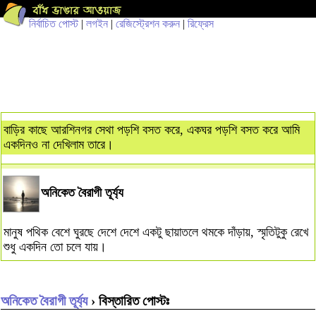
নির্বাচিত পোস্ট
|
লগইন
|
রেজিস্ট্রেশন করুন
|
রিফ্রেস
বাড়ির কাছে আরশিনগর সেথা পড়শি বসত করে, একঘর পড়শি বসত করে আমি
একদিনও না দেখিলাম তারে।
অনিকেত বৈরাগী তূর্য্য
মানুষ পথিক বেশে ঘুরছে দেশে দেশে একটু ছায়াতলে থমকে দাঁড়ায়, স্মৃতিটুকু রেখে
শুধু একদিন তো চলে যায়।
অনিকেত বৈরাগী তূর্য্য
› বিস্তারিত পোস্টঃ