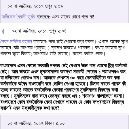
০২ রা অক্টোবর, ২০১৭ দুপুর ২:৩৯
অনিকেত বৈরাগী তূর্য্য
বলেছেন: এসব তাদের চোখে পড়ে না!
৭|
০২ রা অক্টোবর, ২০১৭ দুপুর ২:০৪
সৈয়দ মশিউর রহমান
বলেছেন: দাদা ভাই পেচানো বন্ধ করুন। এখানে অনেক সুখে
আছেন যেটা আপনার প্রকৃত(!) স্বদেশ ভারতেও পাবেননা। কথায় আছেনা সুখে
থাকতে ভুতে কিলায়; আপনারও তাই হয়েছে। যতসব ফাউল লোক।
বাংলাদেশে এমন কোনো সরকারি দপ্তর নেই যেখানে উচ্চ পদে কোনো হিন্দু কর্মকর্তা
নেই। আর ভারতে এখন মুসলমানদের অবস্থা সরকারী ক্ষেত্রে ১ শতাংশেরও কম,
যা দলিতদের থেকেও কম। আজকে দেখলাম ৩০ বছর সেনাবাহিনীতে জব করা
কর্মকর্তাকে অবৈধ বাংলাদেশি বলে নোটিশ দেওয়া হয়েছে। চিন্তা করতে পারেন কী
হচ্ছে ভারতে! ভারতে রাজনৈতিক নেতারা প্রকাশ্যে মুসলিমদের বিরুদ্ধে কথা
বলছে। মুসলিমদের নানা ভাবে হেনস্থা করছে এর ১ শতাংশও বাংলাদেশে হয়না।
বাংলাদেশে কোন রাজনৈতিক নেতা দেখাতে পারবেন যে কোন সম্প্রদায়ের বিরুদ্ধে
সরাসরি এমন উস্কানীমূলক কথা বলে?
০২ রা অক্টোবর, ২০১৭ বিকাল ৪:০০