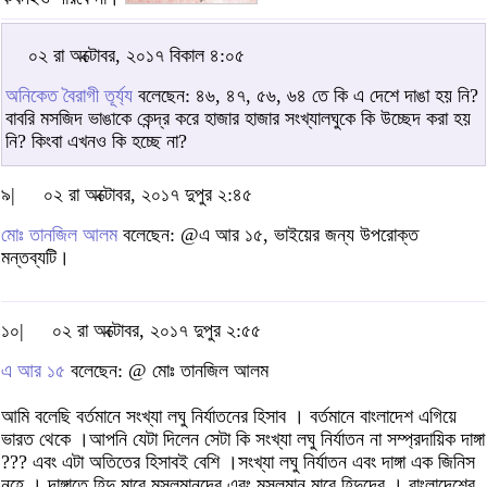
০২ রা অক্টোবর, ২০১৭ বিকাল ৪:০৫
অনিকেত বৈরাগী তূর্য্য
বলেছেন: ৪৬, ৪৭, ৫৬, ৬৪ তে কি এ দেশে দাঙা হয় নি?
বাবরি মসজিদ ভাঙাকে কেন্দ্র করে হাজার হাজার সংখ্যালঘুকে কি উচ্ছেদ করা হয়
নি? কিংবা এখনও কি হচ্ছে না?
৯|
০২ রা অক্টোবর, ২০১৭ দুপুর ২:৪৫
মোঃ তানজিল আলম
বলেছেন: @এ আর ১৫, ভাইয়ের জন্য উপরোক্ত
মন্তব্যটি।
১০|
০২ রা অক্টোবর, ২০১৭ দুপুর ২:৫৫
এ আর ১৫
বলেছেন: @ মোঃ তানজিল আলম
আমি বলেছি বর্তমানে সংখ্যা লঘু নির্যাতনের হিসাব । বর্তমানে বাংলাদেশ এগিয়ে
ভারত থেকে ।আপনি যেটা দিলেন সেটা কি সংখ্যা লঘু নির্যাতন না সম্প্রদায়িক দাঙ্গা
??? এবং এটা অতিতের হিসাবই বেশি ।সংখ্যা লঘু নির্যাতন এবং দাঙ্গা এক জিনিস
নহে । দাঙ্গাতে হিন্দু মারে মুসলমানদের এবং মুসলমান মারে হিন্দুদের । বাংলাদেশের