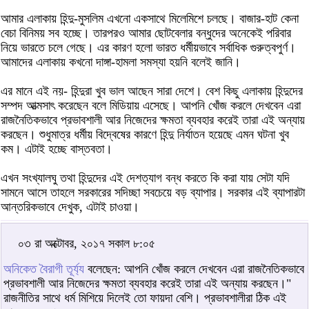
আমার এলাকায় হিন্দু-মুসলিম এখনো একসাথে মিলেমিশে চলছে। বাজার-হাট কেনা
বেচা বিনিময় সব হচ্ছে। তারপরও আমার ছোটবেলার বন্ধুদের অনেকেই পরিবার
নিয়ে ভারতে চলে গেছে। এর কারণ হলো ভারত ধর্মীয়ভাবে সর্বাধিক গুরুত্বপুর্ণ।
আমাদের এলাকায় কখনো দাঙ্গা-হামলা সমস্যা হয়নি বলেই জানি।
এর মানে এই নয়- হিন্দুরা খুব ভাল আছেন সারা দেশে। বেশ কিছু এলাকায় হিন্দুদের
সম্পদ আত্মসাৎ করেছেন বলে মিডিয়ায় এসেছে। আপনি খোঁজ করলে দেখবেন এরা
রাজনৈতিকভাবে প্রভাবশালী আর নিজেদের ক্ষমতা ব্যবহার করেই তারা এই অন্যায়
করছেন। শুধুমাত্র ধর্মীয় বিদ্বেষের কারণে হিন্দু নির্যাতন হয়েছে এমন ঘটনা খুব
কম। এটাই হচ্ছে বাস্তবতা।
এখন সংখ্যালঘু তথা হিন্দুদের এই দেশত্যাগ বন্ধ করতে কি করা যায় সেটা যদি
সামনে আসে তাহলে সরকারের সদিচ্ছা সবচেয়ে বড় ব্যাপার। সরকার এই ব্যাপারটা
আন্তরিকভাবে দেখুক, এটাই চাওয়া।
০৩ রা অক্টোবর, ২০১৭ সকাল ৮:০৫
অনিকেত বৈরাগী তূর্য্য
বলেছেন: আপনি খোঁজ করলে দেখবেন এরা রাজনৈতিকভাবে
প্রভাবশালী আর নিজেদের ক্ষমতা ব্যবহার করেই তারা এই অন্যায় করছেন।"
রাজনীতির সাথে ধর্ম মিশিয়ে দিলেই তো ফায়দা বেশি। প্রভাবশালীরা ঠিক এই