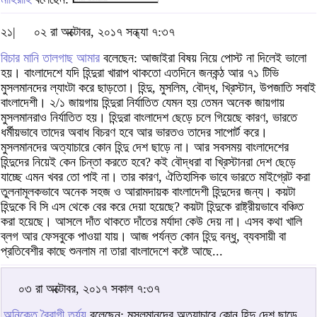
২১|
০২ রা অক্টোবর, ২০১৭ সন্ধ্যা ৭:৩৭
বিচার মানি তালগাছ আমার
বলেছেন: আজাইরা বিষয় নিয়ে পোস্ট না দিলেই ভালো
হয়। বাংলাদেশে যদি হিন্দুরা খারাপ থাকতো এতদিনে জনকন্ঠ আর ৭১ টিভি
মুসলমানদের ল্যাংটা করে ছাড়তো। হিন্দু, মুসলিম, বৌদ্ধ, খ্রিস্টান, উপজাতি সবাই
বাংলাদেশী। ২/১ জায়গায় হিন্দুরা নির্যাতিত যেমন হয় তেমন অনেক জায়গায়
মুসলমানরাও নির্যাতিত হয়। হিন্দুরা বাংলাদেশ ছেড়ে চলে গিয়েছে কারণ, ভারতে
ধর্মীয়ভাবে তাদের অবাধ বিচরণ হবে আর ভারতও তাদের সাপোর্ট করে।
মুসলমানদের অত্যাচারে কোন হিন্দু দেশ ছাড়ে না। আর সবসময় বাংলাদেশের
হিন্দুদের নিয়েই কেন চিন্তা করতে হবে? কই বৌদ্ধরা বা খ্রিস্টানরা দেশ ছেড়ে
যাচ্ছে এমন খবর তো পাই না। তার কারণ, ঐতিহাসিক ভাবে ভারতে মাইগ্রেট করা
তুলনামূলকভাবে অনেক সহজ ও আরামদায়ক বাংলাদেশী হিন্দুদের জন্য। কয়টা
হিন্দুকে বি সি এস থেকে বের করে দেয়া হয়েছে? কয়টা হিন্দুকে রাষ্ট্রীয়ভাবে বঞ্চিত
করা হয়েছে। আসলে দাঁত থাকতে দাঁতের মর্যাদা কেউ দেয় না। এসব কথা খালি
ব্লগ আর ফেসবুকে পাওয়া যায়। আজ পর্যন্ত কোন হিন্দু বন্ধু, ব্যবসায়ী বা
প্রতিবেশীর কাছে শুনলাম না তারা বাংলাদেশে কষ্টে আছে...
০৩ রা অক্টোবর, ২০১৭ সকাল ৭:৩৭
অনিকেত বৈরাগী তূর্য্য
বলেছেন: মুসলমানদের অত্যাচারে কোন হিন্দু দেশ ছাড়ে