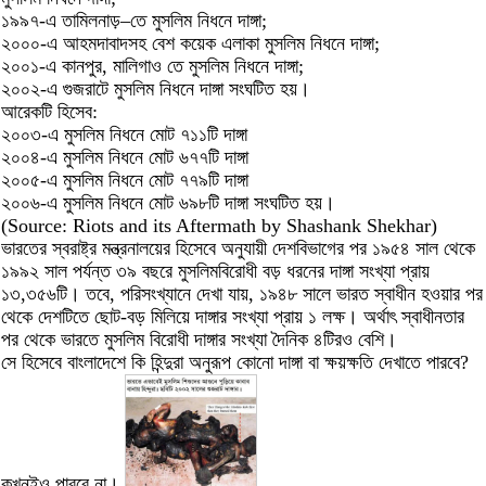
১৯৯৭-এ তামিলনাড়–তে মুসলিম নিধনে দাঙ্গা;
২০০০-এ আহমদাবাদসহ বেশ কয়েক এলাকা মুসলিম নিধনে দাঙ্গা;
২০০১-এ কানপুর, মালিগাও তে মুসলিম নিধনে দাঙ্গা;
২০০২-এ গুজরাটে মুসলিম নিধনে দাঙ্গা সংঘটিত হয়।
আরেকটি হিসেব:
২০০৩-এ মুসলিম নিধনে মোট ৭১১টি দাঙ্গা
২০০৪-এ মুসলিম নিধনে মোট ৬৭৭টি দাঙ্গা
২০০৫-এ মুসলিম নিধনে মোট ৭৭৯টি দাঙ্গা
২০০৬-এ মুসলিম নিধনে মোট ৬৯৮টি দাঙ্গা সংঘটিত হয়।
(Source: Riots and its Aftermath by Shashank Shekhar)
ভারতের স্বরাষ্ট্র মন্ত্রনালয়ের হিসেবে অনুযায়ী দেশবিভাগের পর ১৯৫৪ সাল থেকে
১৯৯২ সাল পর্যন্ত ৩৯ বছরে মুসলিমবিরোধী বড় ধরনের দাঙ্গা সংখ্যা প্রায়
১৩,৩৫৬টি। তবে, পরিসংখ্যানে দেখা যায়, ১৯৪৮ সালে ভারত স্বাধীন হওয়ার পর
থেকে দেশটিতে ছোট-বড় মিলিয়ে দাঙ্গার সংখ্যা প্রায় ১ লক্ষ। অর্থাৎ স্বাধীনতার
পর থেকে ভারতে মুসলিম বিরোধী দাঙ্গার সংখ্যা দৈনিক ৪টিরও বেশি।
সে হিসেবে বাংলাদেশে কি হিন্দুরা অনুরূপ কোনো দাঙ্গা বা ক্ষয়ক্ষতি দেখাতে পারবে?
কখনইও পারবে না।