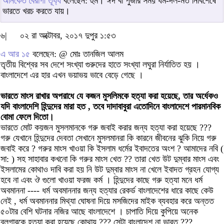
অনিকেত বৈরাগী তূর্য্য
বলেছেন: হুম। ঈদ বা পুজার সময় ধর্ম-দল-মত নির্বিশেষে
ভারতে খরচ করতে যায়।
৬|
০২ রা অক্টোবর, ২০১৭ দুপুর ১:৫৩
এ আর ১৫
বলেছেন: @ মোঃ তানজিল আলম
তৃতীয় বিশ্বের সব দেশে সংখ্যা গুরুদের হাতে সংখ্যা লঘুরা নির্যাতিত হয় ।
বাংলাদেশে এর হার এখন ভয়াভয় ভাবে বেড়ে গেছে ।
ভারতে মাংস রাখার অপরাধে যে কজন মুসলিমকে হত্যা করা হয়েছে, তার অর্ধেকও
যদি বাংলাদেশি হিন্দুদের মারা হত , তবে দাদাবাবুরা এতোদিনে বাংলাদেশে পারমানবিক
বোমা ফেলে দিতো।
ভারতে মোট কয়জন মুসলমানকে গরু জবাই করার জন্য হত্যা করা হয়েছে ???
গরু যেখানে হিন্দুদের দেবতা সেখানে মুসলমানরা কি কারনে জীবনের ঝুকি নিয়ে গরু
জবাই করে ? গরুর মাংস খাওয়া কি ইসলাম ধর্মের ইবাদতের অংশ ? আমাদের নবি (
সা: ) সহ সাহাবার কখনো কি গরুর মাংস খেত ?? তারা খেত উট দুম্বার মাংস এবং
ইসলামের কোথাও দাবি করা হয় নি উট দুম্বার মাংস না খেলে ইবাদত গ্রহন যোগ্য
হবে না এবং ঔ গুলো খাওয়া ফরজ কর্ম । হিন্দুদের কাছে গরু হত্যা মনে ধর্ম
অবমাননা ---- ধর্ম অবমাননার জন্য হত্যার রেকর্ড বাংলাদেশের ধারে কাছে কেউ
নেই , ধর্ম অবমাননার মিথ্যা ঘোষনা দিয়ে মসজিদের মাইক ব্যবহার করে অন্তত
৫০টার বেশি ঘটনার নজির আছে বাংলাদেশে । চাপাতি দিয়ে কুপিয়ে অনেক
ব্লগারকে হত্যা করা হয়েছে কোথায় ??? সেটা বাংলাদেশ না ভারত ???