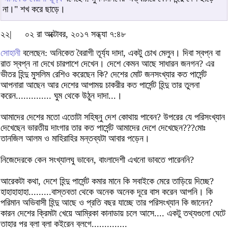
না।" শখ করে ছাড়ে।
২২|
০২ রা অক্টোবর, ২০১৭ সন্ধ্যা ৭:৪৮
সোহানী
বলেছেন: অনিকেত বৈরাগী তূর্য্য দাদা, একটু চোখ মেলুন। দিবা স্বপ্ন বা
রাত স্বপ্ন না দেখে চারপাশে দেখেন। দেশে কেমন আছে সাধারন জনগন? এর
ভীতর হিন্দু মুসলিম রেশিও করেছেন কি? দেশের মোট জনসংখ্যার কত পার্সেন্ট
আপনারা আছেন আর দেশের আপাময় চাকরীর কত পার্সেন্ট হিন্দু তার তুলনা
করেন.............. ঘুম থেকে উঠুন দাদা...।
আমাদের দেশের মতো এতোটা সহিষ্নু দেশ কোথায় পাবেন? উপরের যে পরিসংখ্যান
দেখেছেন ভারতীয় দাংগার তার কত পার্সেন্ট আমাদের দেশে দেখেছেন???মোঃ
তানজিল আলম ও মাহিরাহির মন্তব্যটা আবার পড়েন।
নিজেদেরকে কেন সংখ্যালঘু ভাবেন, বাংলাদেশী এখনো ভাবতে পারেননি?
আরেকটা কথা, দেশে হিন্দু পার্সেন্ট কমার মানে কি সবাইকে মেরে তাড়িয়ে দিচ্ছে?
হাহাহাহাহা.........বাস্তবতা থেকে অনেক অনেক দূরে বাস করেন আপনি। কি
পরিমান অভিবাসী হিন্দু আছে ও প্রতি বছর যাচ্ছে তার পরিসংখ্যান কি জানেন?
কারন দেশের ক্রিমটা খেয়ে আম্রিকা কানাডায় চলে আসে.... একটু তথ্যগুলো ঘেটে
তাহার পর ব্লা ব্লা কইরেন ব্লগে..............