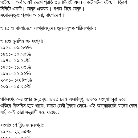
ঘটেছে। অর্থাৎ এই দেশে প্রতি ৩০ মিনিটে এমন একটি ঘটনা ঘটছে। ত্রিশ
মিনিটে একটি। ভাবুন একবার। মগজ দিয়ে ভাবুন।
সংবাদসূত্রঃ প্রথম আলো, বাংলাদেশ।
ভারত ও বাংলাদেশে সংখ্যালঘুদের তুলনামূলক পরিসংখ্যানঃ
ভারতে মুসলিম জনসংখ্যাঃ
১৯৫১- ০৯.৯৩%
১৯৬১- ১০.৭০%
১৯৭১- ১১.২১%
১৯৮১- ১১.৩৫%
১৯৯১- ১২.১২%
২০০১- ১৩.৪৩%
২০১১- ১৪.২৩%
পরিসংখ্যানের ওপর মন্তব্য: ভারত চরম অসহিষ্ণু, ভারতে সংখ্যালঘুরা ভয়ে
শুকিয়ে কিসমিস হয়ে থাকে, ভারত তেরী টুকরে হোঙ্গে- এই অত্যাচারেই যাদের কোন
ধর্ম, নেই তারা সন্ত্রাসী হয়ে যাচ্ছে..
বাংলাদেশে হিন্দু জনসংখ্যাঃ
১৯৫১- ২২.০৫%