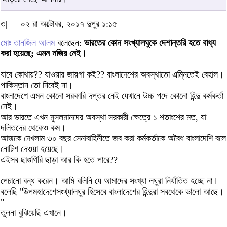
৩|
০২ রা অক্টোবর, ২০১৭ দুপুর ১:১৫
মোঃ তানজিল আলম
বলেছেন:
ভারতের কোন সংখ্যালঘুকে দেশান্তরি হতে বাধ্য
করা হয়েছে; এমন নজির নেই।
যাবে কোথায়?? যাওয়ার জায়গা কই?? বাংলাদেশের অবস্থাতো এম্নিতেই বেহাল।
পাকিস্তান তো নিবেই না।
বাংলাদেশে এমন কোনো সরকারি দপ্তর নেই যেখানে উচ্চ পদে কোনো হিন্দু কর্মকর্তা
নেই।
আর ভারতে এখন মুসলমানদের অবস্থা সরকারী ক্ষেত্রে ১ শতাংশের মত, যা
দলিতদের থেকেও কম।
আজকে দেখলাম ৩০ বছর সেনাবাহিনীতে জব করা কর্মকর্তাকে অবৈধ বাংলাদেশি বলে
নোটিশ দেওয়া হয়েছে।
এইসব ছাগুগিরি ছাড়া আর কি হতে পারে??
পেচানো বন্ধ করেন। আমি বলিনি যে আমাদের সংখ্যা লঘুরা নির্যাতিত হচ্ছে না।
বলেছি "উপমহাদেশেসংখ্যালঘুর হিসেবে বাংলাদেশের হিন্দুরা সবথেকে ভালো আছে।
"
তুলনা বুঝিয়েছি এখানে।