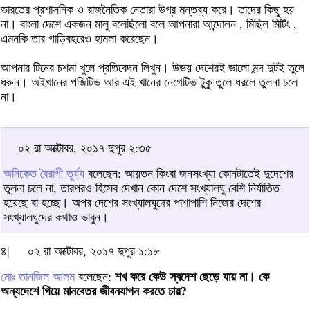
ভারতের প্রশাসনিক ও রাজনৈতিক নেতারা উগ্র মন্তব্য করে। তাদের কিছু হয়
না। বাংলা দেশে একজন মালু বলেছিলো বলে আপনারা আন্দোলন , মিছিল মিটিং ,
এমনকি তার গাড়িবহরেও হামলা করেছেন।
আপনার টিনের চশমা খুলে প্রতিবেদন লিখুন। উভয় দেশেরই ভালো মন্দ দুটই তুলে
ধরুন। অইখানের পজিটিভ আর এই খানের নেগেটিভ টুকু তুলে ধরলে তুলনা চলে
না।
০২ রা অক্টোবর, ২০১৭ দুপুর ২:৩৫
অনিকেত বৈরাগী তূর্য্য
বলেছেন: আয়তন কিংবা জনসংখ্যা কোনটাতেই দুদেশের
তুলনা চলে না, তারপরও হিসেব দেখান কোন দেশে সংখ্যালঘু বেশি নির্যাতিত
হয়েছে বা হচ্ছে। অপর দেশের সংখ্যালঘুদের পাশাপাশি নিজের দেশের
সংখ্যালঘুদের কথাও ভাবুন।
৪|
০২ রা অক্টোবর, ২০১৭ দুপুর ১:১৮
মোঃ তানজিল আলম
বলেছেন:
শখ করে কেউ স্বদেশ ছেড়ে যায় না। কে
অন্যদেশে গিয়ে মানবেতর জীবনযাপন করতে চায়?