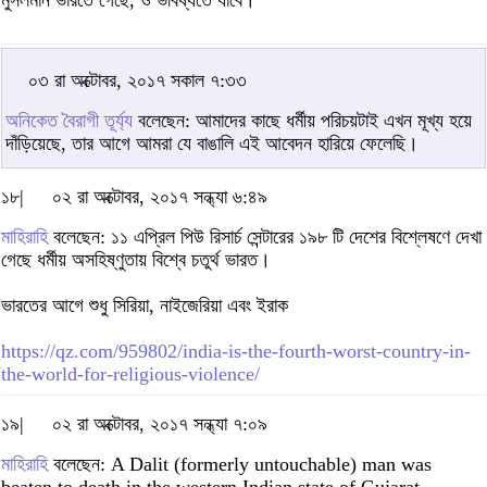
০৩ রা অক্টোবর, ২০১৭ সকাল ৭:৩৩
অনিকেত বৈরাগী তূর্য্য
বলেছেন: আমাদের কাছে ধর্মীয় পরিচয়টাই এখন মূখ্য হয়ে
দাঁড়িয়েছে, তার আগে আমরা যে বাঙালি এই আবেদন হারিয়ে ফেলেছি।
১৮|
০২ রা অক্টোবর, ২০১৭ সন্ধ্যা ৬:৪৯
মাহিরাহি
বলেছেন: ১১ এপ্রিল পিউ রিসার্চ সেন্টারের ১৯৮ টি দেশের বিশ্লেষণে দেখা
গেছে ধর্মীয় অসহিষ্ণুতায় বিশ্বে চতুর্থ ভারত।
ভারতের আগে শুধু সিরিয়া, নাইজেরিয়া এবং ইরাক
https://qz.com/959802/india-is-the-fourth-worst-country-in-
the-world-for-religious-violence/
১৯|
০২ রা অক্টোবর, ২০১৭ সন্ধ্যা ৭:০৯
মাহিরাহি
বলেছেন: A Dalit (formerly untouchable) man was
beaten to death in the western Indian state of Gujarat