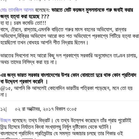
মোঃ তানজিল আলম
বলেছেন:
ভারতে মোট কয়জন মুসলমানকে গরু জবাই করার
জন্য হত্যা করা হয়েছে ???
হা হা। চরম কমেডি তো!!!
বাসে, ট্রেনে, রাস্তায়,এমনকি বাড়িতে গরুর মাংস বহনের অভিযোগ, রান্নার
অভিযোগ,বিক্রির অভিযোগ আরো কত শত অভিযোগে প্রকাশ্যে পিটিয়ে হত্যা করা
হয়েছিলো তখন বোধহয় আপনি শীত নিদ্রায় ছিলেন।
ভারতের সিবশেনা সহ আরো কিছু দল প্রকাশ্যে সরকারি অনুমোদনে তাণ্ডব চালায়,
অথচ তাদের নিসিদ্ধ করা হয় না।
এর জন্য ভারত সরকার বাংলাদেশের উপর কোন বোমাতো দুরে থাক কোন প্রতিবাদ
বা উদ্দ্যেগ প্রকাশ করেনি ।
@১৫, আপনি কি আসলেই কোনোদিন ভারতীয় পত্রিকা পড়েছেন, মনে তো হয়
না।
১২|
০২ রা অক্টোবর, ২০১৭ বিকাল ৩:০৫
উচ্ছল
বলেছেন: তথ্য বিভ্রাট। যে তথ্য উল্লেখ করেছেন তাঁর প্রায় পুরোটাই
হিন্দু হিসেবে নির্যাতন কিংবা সংখ্যালঘু নির্মূল দৃষ্টিকোন থেকে ঘটেনি।
বাংলাদেশে প্রতিদিন প্রতিঘন্টায় যে সমস্ত অজাচার চলছে তার শিকার ওই