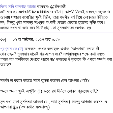
বিচার মানি তালগাছ আমার
বলেছেন: @চাঁদগাজী -
এটা মনে হয় এলাকাভিক্তিক নির্যাতনের ঘটনা। আপনি নিজেই বলেছেন বহুদেশের
তুলনায় সাধারণ বাংগালীরা খুবই নিরীহ, তারা পড়সীর ধর্ম নিয়ে কোনভাবে চিন্তিত
নন; কিন্তু খুবই সামান্য সংখ্যক বাংগালী ভেতরে ভেতরে ত্রাসের সৃস্টি করে।
এরকম দখল বা জোর করে ভিটে ছাড়া তো মুসলমানদের বেলায়ও হয়...
৩০|
০২ রা অক্টোবর, ২০১৭ রাত ৯:২৯
প্রশ্নবোধক (?)
বলেছেন: লেখক বলেছেন: এখানে "আপনারা" বলতে কী
বোঝাচ্ছেন? মুসলমান মানেই গরু-ছাগল হবে? সংখ্যালঘুদের পক্ষে কথা বলতে
পারবে না? মানবিকতা দেখাতে পারবে না? ভারতের উগ্রতাকে কি এখানে সমর্থন করা
হয়েছে?
সমর্থন না করলে ভারতে সাথে তুলনা করলেন কেন আপনার পোষ্টে?
ও-তে ওড়না খুবই অশ্লীল (!) র-তে রথ টানিতে কোনও প্রবলেম নেই?
মূল কথা হলো মুসলিমরা জানেনা যে , তারা মুসলিম। কিন্তু আপনারা জানেন যে
আপনারা হিন্দু (তথাকথিত সংখ্যালঘু)