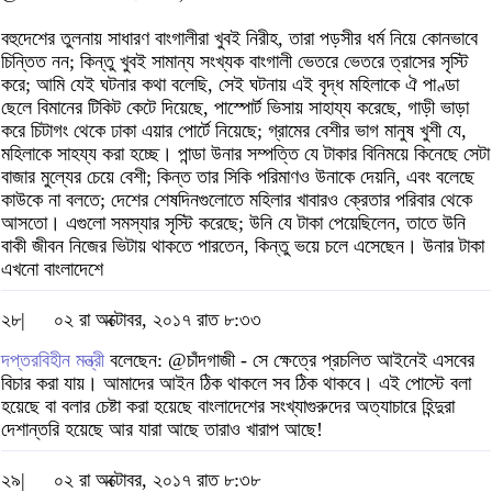
বহুদেশের তুলনায় সাধারণ বাংগালীরা খুবই নিরীহ, তারা পড়সীর ধর্ম নিয়ে কোনভাবে
চিন্তিত নন; কিন্তু খুবই সামান্য সংখ্যক বাংগালী ভেতরে ভেতরে ত্রাসের সৃস্টি
করে; আমি যেই ঘটনার কথা বলেছি, সেই ঘটনায় এই বৃদ্ধ মহিলাকে ঐ পাণ্ডা
ছেলে বিমানের টিকিট কেটে দিয়েছে, পাস্পোর্ট ভিসায় সাহায্য করেছে, গাড়ী ভাড়া
করে চিটাগং থেকে ঢাকা এয়ার পোর্টে নিয়েছে; গ্রামের বেশীর ভাগ মানুষ খুশী যে,
মহিলাকে সাহয্য করা হচ্ছে। পান্ডা উনার সম্পত্তি যে টাকার বিনিময়ে কিনেছে সেটা
বাজার মুল্যের চেয়ে বেশী; কিন্ত তার সিকি পরিমাণও উনাকে দেয়নি, এবং বলেছে
কাউকে না বলতে; দেশের শেষদিনগুলোতে মহিলার খাবারও ক্রেতার পরিবার থেকে
আসতো। এগুলো সমস্যার সৃস্টি করেছে; উনি যে টাকা পেয়েছিলেন, তাতে উনি
বাকী জীবন নিজের ভিটায় থাকতে পারতেন, কিন্তু ভয়ে চলে এসেছেন। উনার টাকা
এখনো বাংলাদেশে
২৮|
০২ রা অক্টোবর, ২০১৭ রাত ৮:৩৩
দপ্তরবিহীন মন্ত্রী
বলেছেন: @চাঁদগাজী - সে ক্ষেত্রে প্রচলিত আইনেই এসবের
বিচার করা যায়। আমাদের আইন ঠিক থাকলে সব ঠিক থাকবে। এই পোস্টে বলা
হয়েছে বা বলার চেষ্টা করা হয়েছে বাংলাদেশের সংখ্যাগুরুদের অত্যাচারে হিন্দুরা
দেশান্তরি হয়েছে আর যারা আছে তারাও খারাপ আছে!
২৯|
০২ রা অক্টোবর, ২০১৭ রাত ৮:৩৮