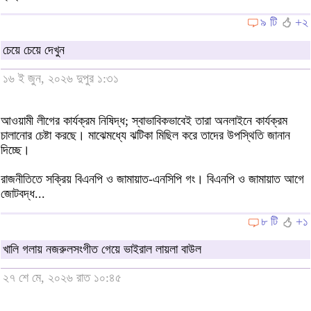
৯ টি
+২
চেয়ে চেয়ে দেখুন
১৬ ই জুন, ২০২৬ দুপুর ১:৩১
আওয়ামী লীগের কার্যক্রম নিষিদ্ধ; স্বাভাবিকভাবেই তারা অনলাইনে কার্যক্রম
চালানোর চেষ্টা করছে। মাঝেমধ্যে ঝটিকা মিছিল করে তাদের উপস্থিতি জানান
দিচ্ছে।
রাজনীতিতে সক্রিয় বিএনপি ও জামায়াত-এনসিপি গং। বিএনপি ও জামায়াত আগে
জোটবদ্ধ...
৮ টি
+১
খালি গলায় নজরুলসংগীত গেয়ে ভাইরাল লায়লা বাউল
২৭ শে মে, ২০২৬ রাত ১০:৪৫