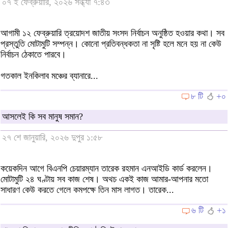
০৭ ই ফেব্রুয়ারি, ২০২৬ সন্ধ্যা ৭:৪৩
আগামী ১২ ফেব্রুয়ারি ত্রয়োদশ জাতীয় সংসদ নির্বাচন অনুষ্ঠিত হওয়ার কথা। সব
প্রস্তুতি মোটামুটি সম্পন্ন। কোনো প্রতিবন্ধকতা না সৃষ্টি হলে মনে হয় না কেউ
নির্বাচন ঠেকাতে পারবে।
গতকাল ইনকিলাব মঞ্চের ব্যানারে...
৮ টি
+০
আসলেই কি সব মানুষ সমান?
২৭ শে জানুয়ারি, ২০২৬ দুপুর ১:৫৮
কয়েকদিন আগে বিএনপি চেয়ারম্যান তারেক রহমান এনআইডি কার্ড করলেন।
মোটামুটি ২৪ ঘণ্টায় সব কাজ শেষ। অথচ একই কাজ আমার-আপনার মতো
সাধারণ কেউ করতে গেলে কমপক্ষে তিন মাস লাগত। তারেক...
৬ টি
+১