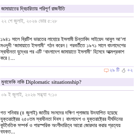
জামায়াতের দ্বিচারিতায় পরিপূর্ণ রাজনীতি
২২ শে জুলাই, ২০২৬ ভোর ৫:২৮
১৯৪১ সালে ব্রিটিশ ভারতের লাহোরে ইসলামী চিন্তাবিদ সাইয়েদ আবুল আ’লা
মওদূদী ‘জামায়াতে ইসলামী’ গঠন করেন। পরবর্তীতে ১৯৭১ সালে বাংলাদেশের
স্বাধীনতা যুদ্ধের পর এটি ‘বাংলাদেশ জামায়াতে ইসলামী’ হিসেবে আত্মপ্রকাশ
করে।...
২৯ টি
+২
মুনাফেকি নাকি Diplomatic situationship?
০৯ ই জুলাই, ২০২৬ সন্ধ্যা ৭:১০
গত শনিবার (৪ জুলাই) জাতীয় সংসদের দক্ষিণ প্লাজায় উদযাপিত হয়েছে
যুক্তরাষ্ট্রের ২৫০তম স্বাধীনতা দিবস। বাংলাদেশ ও যুক্তরাষ্ট্রের দীর্ঘদিনের
কূটনৈতিক সম্পর্ক ও পারস্পরিক অংশীদারিত্ব আরো জোরদার করার প্রত্যয়
ব্যক্ত...