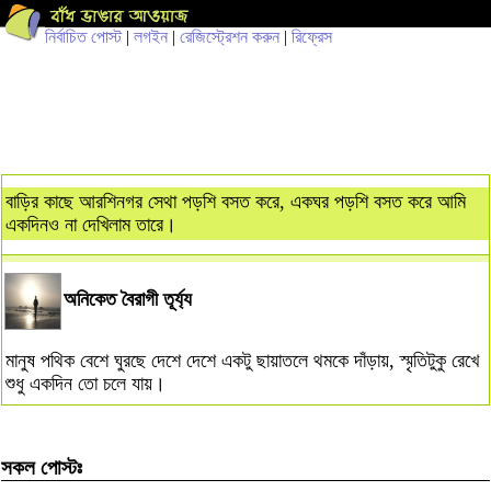
নির্বাচিত পোস্ট
|
লগইন
|
রেজিস্ট্রেশন করুন
|
রিফ্রেস
বাড়ির কাছে আরশিনগর সেথা পড়শি বসত করে, একঘর পড়শি বসত করে আমি
একদিনও না দেখিলাম তারে।
অনিকেত বৈরাগী তূর্য্য
মানুষ পথিক বেশে ঘুরছে দেশে দেশে একটু ছায়াতলে থমকে দাঁড়ায়, স্মৃতিটুকু রেখে
শুধু একদিন তো চলে যায়।
সকল পোস্টঃ