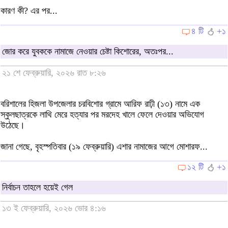
কারণ কী? এর পর...
৪ টি
+১
জোর করে যুবককে নামাজে নেওয়ার চেষ্টা কিশোরের, অতঃপর...
২১ শে ফেব্রুয়ারি, ২০২৬ রাত ৮:২৬
বরিশালের হিজলা উপজেলার চরবিশোর গ্রামে আরিফ রাঢ়ী (১৩) নামে এক
স্কুলছাত্রকে লাথি মেরে হত্যার পর মরদেহ খালে ফেলে দেওয়ার অভিযোগ
উঠেছে।
জানা গেছে, বৃহস্পতিবার (১৯ ফেব্রুয়ারি) এশার নামাজের আগে মোশারফ...
১২ টি
+১
নির্বাচন তাহলে হয়েই গেল
১৩ ই ফেব্রুয়ারি, ২০২৬ ভোর ৪:১৬