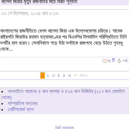
খালেদা জিয়ার মৃত্যু রাজনীতির মাঠে বিরাট শূন্যতা
৩০ শে ডিসেম্বর, ২০২৫ রাত ৮:১৯
বাংলাদেশের রাজনীতিতে বেগম খালেদা জিয়া এক উল্লেখযোগ্য চরিত্র। সাবেক
রাষ্ট্রপতি জিয়াউর রহমান হত্যাকাণ্ডের পর বিএনপির টালমাটাল পরিস্থিতিতে তিনি
দলটির হাল ধরেন। সেনানিবাসে গড়ে উঠা দলটাকে রাজপথে বেড়ে উঠতে গৃহবধূ
থেকে...
৬ টি
+৪
১
২
৩
৪
৫
৬
>
>> ›
অনলাইনে আছেনঃ
৪
জন ব্লগার ও
৪২৯
জন ভিজিটর (২১৭ জন মোবাইল
থেকে)
সাম্প্রতিক মন্তব্য
নোটিশবোর্ড ব্লগ
full version