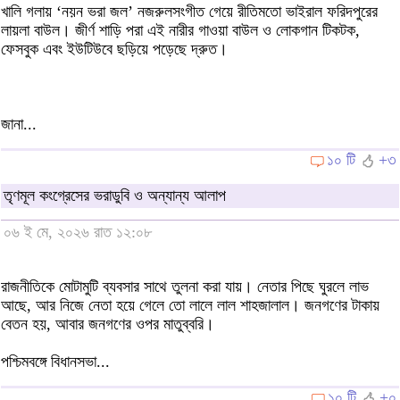
খালি গলায় ‘নয়ন ভরা জল’ নজরুলসংগীত গেয়ে রীতিমতো ভাইরাল ফরিদপুরের
লায়লা বাউল। জীর্ণ শাড়ি পরা এই নারীর গাওয়া বাউল ও লোকগান টিকটক,
ফেসবুক এবং ইউটিউবে ছড়িয়ে পড়েছে দ্রুত।
জানা...
১০ টি
+৩
তৃণমূল কংগ্রেসের ভরাডুবি ও অন্যান্য আলাপ
০৬ ই মে, ২০২৬ রাত ১২:০৮
রাজনীতিকে মোটামুটি ব্যবসার সাথে তুলনা করা যায়। নেতার পিছে ঘুরলে লাভ
আছে, আর নিজে নেতা হয়ে গেলে তো লালে লাল শাহজালাল। জনগণের টাকায়
বেতন হয়, আবার জনগণের ওপর মাতুব্বরি।
পশ্চিমবঙ্গে বিধানসভা...
১০ টি
+০