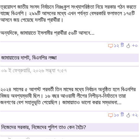
ত্রয়োদশ জাতীয় সংসদ নির্বাচনে নিরঙ্কুশ সংখ্যাগরিষ্ঠতা নিয়ে সরকার গঠন করতে
যাচ্ছে বিএনপি। ২৯৯টি আসনের মধ্যে এখন পর্যন্ত বেসরকারি ফলাফলে ১৭৫টি
আসনে জয় পেয়েছে দলটির প্রার্থীরা।
অন্যদিকে, জামায়াতে ইসলামীর প্রার্থীরা ৫৬টি আসনে...
১২ টি
+০
জামায়াতের দাপট, বিএনপির লজ্জা
০৯ ই ফেব্রুয়ারি, ২০২৬ সন্ধ্যা ৭:৫৭
২০২৪ সালের ৫ আগস্ট পরবর্তী তিন মাসের মধ্যে নির্বাচন অনুষ্ঠিত হলে বিএনপির
বিজয় অবশ্যম্ভাবী ছিল। ১৬ বছর আওয়ামী লীগের নিপীড়ন-নির্যাতনে তারা
জনগণের বেশ সহানুভূতি পেয়েছিল। জামায়াতও ভালো করার সম্ভাবনা...
১০ টি
+২
নিজেদের সরকার, নিজেদের পুলিশ তাও কেন হৈচৈ?