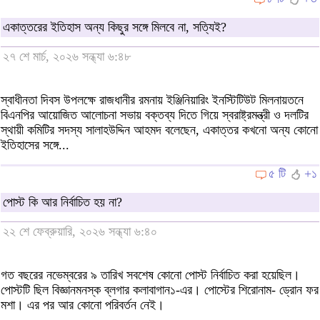
একাত্তরের ইতিহাস অন্য কিছুর সঙ্গে মিলবে না, সত্যিই?
২৭ শে মার্চ, ২০২৬ সন্ধ্যা ৬:৪৮
স্বাধীনতা দিবস উপলক্ষে রাজধানীর রমনায় ইঞ্জিনিয়ারিং ইনস্টিটিউট মিলনায়তনে
বিএনপির আয়োজিত আলোচনা সভায় বক্তব্য দিতে গিয়ে স্বরাষ্ট্রমন্ত্রী ও দলটির
স্থায়ী কমিটির সদস্য সালাহউদ্দিন আহমদ বলেছেন, একাত্তর কখনো অন্য কোনো
ইতিহাসের সঙ্গে...
৫ টি
+১
পোস্ট কি আর নির্বাচিত হয় না?
২২ শে ফেব্রুয়ারি, ২০২৬ সন্ধ্যা ৬:৪০
গত বছরের নভেম্বরের ৯ তারিখ সবশেষ কোনো পোস্ট নির্বাচিত করা হয়েছিল।
পোস্টটি ছিল বিজ্ঞানমনস্ক ব্লগার কলাবাগান১-এর। পোস্টের শিরোনাম- ড্রোন ফর
মশা। এর পর আর কোনো পরিবর্তন নেই।