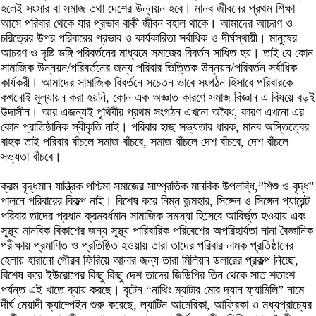
হলেই সংসার বা সমাজ তথা দেশের উন্নয়ন হবে। মানব জীবনের প্রথম শিক্ষা
আসে পরিবার থেকে যার প্রভাব বাকী জীবন বহাল থাকে। আমাদের আচরণ ও
চরিত্রের উপর পরিবারের প্রভাব ও কার্যকারিতা সর্বাধিক ও দীর্ঘস্থায়ী। মানুষের
আচরণ ও দৃষ্টি ভঙ্গি পরিবর্তনের মাধ্যমে সমাজের বিবর্তন সাধিত হয়। তাই যে কোন
সামাজিক উন্নয়ন/পরিবর্তনের জন্য পরিবার ভিত্তিক উন্নয়ন/পরিবর্তন সর্বাধিক
কার্যকরী। আমাদের সামাজিক বিবর্তনে সচেতন ভাবে সংগঠন হিসাবে পরিবারকে
কখনোই মূল্যায়ন করা হয়নি, কোন এক অজ্ঞাত কারণে সমাজ বিজ্ঞান এ বিষয়ে বড়ই
উদাসীন। আর এজন্যই পৃথিবীর প্রথম সংগঠন এখনো অবৈধ, কারণ এখনো এর
কোন প্রাতিষ্ঠানিক স্বীকৃতি নাই। পরিবার হচ্ছ সভ্যতার ধারক, মানব অস্তিত্বের
বাহক তাই পরিবার বাঁচলে সমাজ বাঁচবে, সমাজ বাঁচলে দেশ বাঁচবে, দেশ বাঁচলে
সভ্যতা বাঁচবে।
ক্রম বৃদ্ধমান যান্ত্রিক পশ্চিমা সমাজের সাম্প্রতিক মানবিক উপলব্ধি,”শিশু ও বৃদ্ধ"
পালনে পরিবারের বিকল্প নাই। বিশেষ করে নিম্ন জন্মহার, সিঙ্গেল ও সিঙ্গেল প্যারেন্ট
পরিবার তাদের প্রধান ক্রমবর্ধমান সামাজিক সমস্যা হিসেবে আবির্ভূত হওয়ায় এবং
সূস্থ্য মানবিক বিকাশের জন্য সূস্থ্য পারিবারিক পরিবেশের অপরিহার্যতা নানা বৈজ্ঞানিক
পরীক্ষায় প্রমাণিত ও প্রতিষ্ঠিত হওয়ায় তারা তাদের পরিবার নামক প্রতিষ্ঠানের
হেলায় হারানো গৌরব ফিরিয়ে আনার জন্য তারা মিলিয়ন ডলারের প্রকল্প নিচ্ছে,
বিশেষ করে ইউরোপের কিছু কিছু দেশ তাদের জিডিপির তিন থেকে সাত শতাংশ
পর্যন্ত এই খাতে ব্যায় করছে। বৃটেন “নাথিং ম্যাটার মোর দ্যান ফ্যামিলি” নামে
দীর্ঘ মেয়াদী ক্যাম্পেইন শুরু করেছে, ল্যাটিন আমেরিকা, আফ্রিকা ও মধ্যপ্রাচ্যের