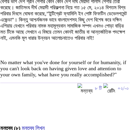
বেশীর ভাগ দেশ গ্রীন পেপার কোন কোন দেশ দীর্ঘ মেয়াদী পলিসি পেপার তৈরী
করেছে। জাতিসংঘ দীর্ঘ মেয়াদী পরিকল্পনা নিয়ে গত ১৫ মে, ২০১৪ বিশতম বিশ্ব
পরিবার দিবসে ঘোষনা করেছে,”ইন্টিগ্রেট ফ্যামিলি ইন পোষ্ট ফিফটিন ডেভেলপমেন্ট
এজেন্ডা”। কিন্তু আশ্চর্যজনক ভাবে বাংলাদেশসহ কিছু দেশ বিশেষ করে দক্ষিন
এশিয়ায় যেখানে পরিবার নামক মহামূল্যবান সামাজিক সম্পদ এখনও পোড়া বাড়ির
মত টিকে আছে সেখানে এ বিষয়ে তেমন কোনই জাতীয় বা আন্তর্জাতিক পদক্ষেপ
নাই, এমনকি মূল ধারার উন্নয়ন আলোচনাতেও পরিবার নাই!
No matter what you've done for yourself or for humanity, if
you can't look back on having given love and attention to
your own family, what have you really accomplished?"
৮ টি
+২/-০
মন্তব্য (৮)
মন্তব্য লিখুন