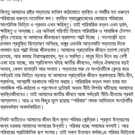
কিন্তু আমাদের রাষ্ট্র সভ্যতার বর্তমান কাঠামোতে ব্যক্তি ও সমষ্টির যত গুরুত্ব
পরিবারের গুরুত্ব ততোধিক কম। ব্যক্তি স্বাতন্ত্র্যবোধের জোয়ারে পরিবারের
সাংগঠনিক ভিত্তি ও প্রভাব এখন ক্ষয়িষ্ণু। তাই পারিবারিক বন্ধন এখন দুর্বল,
ক্ষয়িষ্ণু ও অস্বচ্ছ। এর অনিবার্য পরিণতি হিসাবে পারিবারিক ও সামাজিক টেনশন
বৃদ্ধি পেয়েছে যা আমাদের জীবনাচরণ ক্রমাগত পাল্টে দিচ্ছে । গতশতাব্দি হতে
চলমান প্রযুক্তি বিস্ফোরণ অস্থির, ভঙ্গুর এমনকি আত্নঘাতি সভ্যতার দিকে
ধাবমান হয়ে পাল্টে দিচ্ছে জীবনবোধ। আমাদের প্রাত্যহিক জীবনে হতাশা বেড়েই
চলেছে, আর কমছে নিরাপত্ত্বাবোধ, সুখ ও স্বস্তি। মানুষ দিনে দিনে বড় বেশী
একা হয়ে যাচ্ছে, যার প্রতিফলন ঘটছে জাতীয় জীবনেও, সর্বত্র ঐকমতের বড়ই
অভাব, কেবল হানাহানি আর সংঘাত। সভ্যতার শুরু যে সংগঠনটিকে কেন্দ্র করে
সর্বত্রই তার ভিত্তি নড়বড়ে যা আমাদের প্রাত্যহিক জীবনে ক্রমান্বয়ে নীতি-হীন,
স্বার্থপর, আগ্রাসী নরখাদকে পরিণত করছে। পারিবারিক বন্ধন সবল হবার মত
সামাজিক পরি-কাঠামো ও প্রণোদনা দুটোরই অভাব নীতি বিপর্যয় ঘটিয়েছে আমাদের
ব্যক্তিজীবনেও। তাই আমাদের জাতীয় জীবনে আজ সর্বত্রই নীতি-হীনতার প্রকট
আস্ফালন। আর এ সব কিছুর মূলে রয়েছে “পরিবার” নামক আদিমতম সংগঠনটির
ক্রমবর্ধমান অকার্যকারিতা।
নিকট অতীতেও আমাদের জীবন ছিল মূলত পরিবার কেন্দ্রিক। প্রকৃত উন্নয়নের
জন্য দরকার আমাদের সংসারের উন্নতি। পরিবার হচ্ছে সমাজের বনসাই। আর
পরিবারের প্রাতিষ্ঠানিক রূপ সংসার। তাই সকল উন্নয়ন কর্মকাণ্ড পরিবার ভিত্তিক