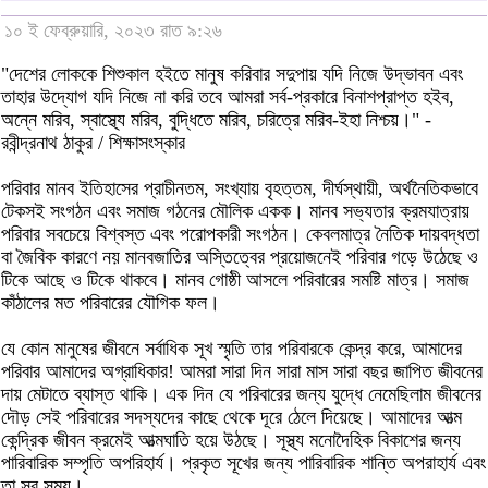
১০ ই ফেব্রুয়ারি, ২০২৩ রাত ৯:২৬
"দেশের লোককে শিশুকাল হইতে মানুষ করিবার সদুপায় যদি নিজে উদ্ভাবন এবং
তাহার উদ্যোগ যদি নিজে না করি তবে আমরা সর্ব-প্রকারে বিনাশপ্রাপ্ত হইব,
অন্নে মরিব, স্বাস্থ্যে মরিব, বুদ্ধিতে মরিব, চরিত্রে মরিব-ইহা নিশ্চয়।" -
রবীন্দ্রনাথ ঠাকুর / শিক্ষাসংস্কার
পরিবার মানব ইতিহাসের প্রাচীনতম, সংখ্যায় বৃহত্তম, দীর্ঘস্থায়ী, অর্থনৈতিকভাবে
টেকসই সংগঠন এবং সমাজ গঠনের মৌলিক একক। মানব সভ্যতার ক্রমযাত্রায়
পরিবার সবচেয়ে বিশ্বস্ত এবং পরোপকারী সংগঠন। কেবলমাত্র নৈতিক দায়বদ্ধতা
বা জৈবিক কারণে নয় মানবজাতির অস্তিত্বের প্রয়োজনেই পরিবার গড়ে উঠেছে ও
টিকে আছে ও টিকে থাকবে। মানব গোষ্ঠী আসলে পরিবারের সমষ্টি মাত্র। সমাজ
কাঁঠালের মত পরিবারের যৌগিক ফল।
যে কোন মানুষের জীবনে সর্বাধিক সূখ স্মৃতি তার পরিবারকে কেন্দ্র করে, আমাদের
পরিবার আমাদের অগ্রাধিকার! আমরা সারা দিন সারা মাস সারা বছর জাপিত জীবনের
দায় মেটাতে ব্যাস্ত থাকি। এক দিন যে পরিবারের জন্য যুদ্ধে নেমেছিলাম জীবনের
দৌড় সেই পরিবারের সদস্যদের কাছে থেকে দূরে ঠেলে দিয়েছে। আমাদের আত্ম
কেন্দ্রিক জীবন ক্রমেই আত্মঘাতি হয়ে উঠছে। সূস্থ্য মনোদৈহিক বিকাশের জন্য
পারিবারিক সম্পৃতি অপরিহার্য। প্রকৃত সূখের জন্য পারিবারিক শান্তি অপরাহার্য এবং
তা সব সময়।