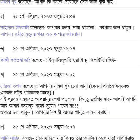
রাজীব নুর
বলেছেন: আপনি কি বলতে চেয়েছেন সেটা আমি বুঝি নাই।
৫|
২৫ শে এপ্রিল, ২০২৩ দুপুর ১২:০৪
সাহাদাত উদরাজী
বলেছেন: আপনার জন্য দোয়া থাকলো। পরপারে ভাল থাকুন।
আপনার হঠাত মৃত্যুর খবর অনেক পরে জানলাম।
৬|
২৫ শে এপ্রিল, ২০২৩ দুপুর ১২:১৭
কাজী ফাতেমা ছবি
বলেছেন: ইন্নালিল্লাহি ওয়া ইন্না ইলাইহি রজিউন
৭|
২৫ শে এপ্রিল, ২০২৩ সন্ধ্যা ৭:০২
শেরজা তপন
বলেছেন: আপনার নামটা খুব চেনা জানা (কেননা এনামে সম্ভবত
একজন নাট্য পরিচালক আছে)।
এই প্রথম সম্ভবত আপয়ান্র লেখা পড়লাম। কিন্তু দুর্ভাগ্য হায়- আপনি আপনি
আর আমার মন্তব্য পড়ার সুযোগ পাবেন না!!!
ওপারে ভাল থাকুন। আপনার বিদেহী আত্মার শান্তি কামনা করছি।
৮|
২৫ শে এপ্রিল, ২০২৩ সন্ধ্যা ৭:০৭
আমি সাজিদ
বলেছেন: মানুষ চলে যায় কিন্ত তার পদচিহ্ন রেখে যায়! মাগফিরাত