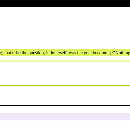
hat raise the question, in innerself, was the goal becomnig \"Nothing