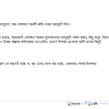
মতাচ্যুত, আর হেফাজত পরবর্তী ঝাকি দেয়ার প্রস্তুতি নিবে।
া হয়েছে, স্বভাবতই হেফাজত সাধারণ মুসলমানদের সহানুভূতি অর্জন করবে, কিছু মানুষ, নিহত
 ও ইমেজ মারাত্মক ক্ষতিগ্রস্ত হবে (যদিও এদেশে ইসলাম এর জন্য আলী অনেক কিছুই
নিয়োগ তো করতেই হচ্ছে না, বরং এদের থেকে আয় হচ্ছে, এককথায় সোনার ডিমপাড়া
৮ টি
+০/-০