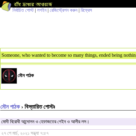
নির্বাচিত পোস্ট
|
লগইন
|
রেজিস্ট্রেশন করুন
|
রিফ্রেস
Someone, who wanted to become so many things, ended being nothing, t
মৌন পাঠক
মৌন পাঠক
› বিস্তারিত পোস্টঃ
মোদী বিরোধী আন্দোলন ও হেফাজতের গেইন ও আলীর লস।
২৭ শে মার্চ, ২০২১ সন্ধ্যা ৭:৫৭