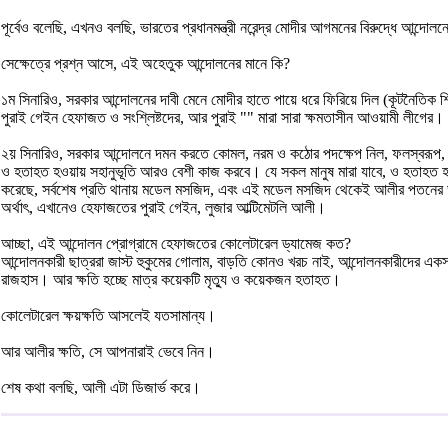
পূর্বেও বলেছি, এখনও বলছি, ভারতের প্রধানমন্ত্রী নরেন্দ্র মোদীর আগমনের বিরুদ্ধে আন্দোলন
সেক্ষেত্রে প্রশ্ন আসে, এই অহেতুক আন্দোলনের মানে কি?
১ম সিনারিও, সরকার আন্দোলনের দাবী মেনে মোদীর হাতে পায়ে ধরে ফিরিয়ে দিল (কূটনৈতিক শি
পুরাই গেইন হেফাজত ও সংশ্লিষ্টদের, আর পুরাই "" মারা সারা ক্ষমতাসীন আওয়ামী লীগের।
২য় সিনারিও, সরকার আন্দোলনে দমন করতে কোমল, নরম ও কঠোর পদক্ষেপ নিল, ফলস্বরূপ, বেশ ক
ও হতাহত হওয়ায় সহানুভূতি আরও বেশী কাজ করবে। যে সকল মানুষ মারা যাবে, ও হতাহত হবে
করেছে, সর্বশেষ প্রতি থানায় মডেল মসজিদ, এবং এই মডেল মসজিদ থেকেই আলীর পতনের 
অর্থাৎ, এখানেও হেফাজতের পুরাই গেইন, লুজার আল্টিমেটলি আলী।
আচ্ছা, এই আন্দোলন প্রোগ্রামে হেফাজতের কোলেটারেল ড্যামেজ কত?
আন্দোলনকারী ছাত্ররা জাস্ট হুকুমের গোলাম, বাড়তি কোনও খরচ নাই, আন্দোলনকারীদের এ
রাজহাস। আর ক্ষতি হচ্ছে মাত্র কয়েকটি মৃত্যু ও কয়েকজন হতাহত।
কোলেটারেল ক্ষয়ক্ষতি আসলেই যতসামান্য।
আর আলীর ক্ষতি, সে আপনারাই ভেবে নিন।
শেষ কথা বলছি, আলী এটা ডিজার্ভ করে।