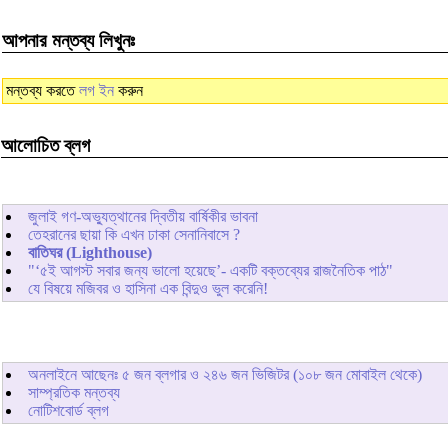
আপনার মন্তব্য লিখুনঃ
মন্তব্য করতে
লগ ইন
করুন
আলোচিত ব্লগ
জুলাই গণ-অভ্যুত্থানের দ্বিতীয় বার্ষিকীর ভাবনা
তেহরানের ছায়া কি এখন ঢাকা সেনানিবাসে ?
বাতিঘর (Lighthouse)
"‘৫ই আগস্ট সবার জন্য ভালো হয়েছে’- একটি বক্তব্যের রাজনৈতিক পাঠ"
যে বিষয়ে মজিবর ও হাসিনা এক বিন্দুও ভুল করেনি!
অনলাইনে আছেনঃ
৫
জন ব্লগার ও
২৪৬
জন ভিজিটর (১০৮ জন মোবাইল থেকে)
সাম্প্রতিক মন্তব্য
নোটিশবোর্ড ব্লগ