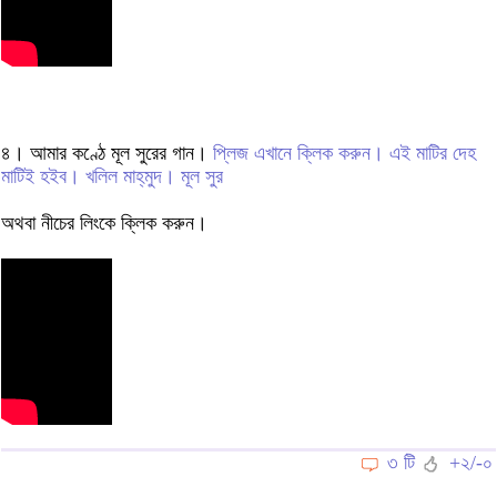
৪। আমার কণ্ঠে মূল সুরের গান।
প্লিজ এখানে ক্লিক করুন। এই মাটির দেহ
মাটিই হইব। খলিল মাহ্‌মুদ। মূল সুর
অথবা নীচের লিংকে ক্লিক করুন।
৩ টি
+২/-০