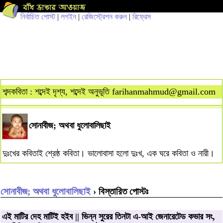
নির্বাচিত পোস্ট
|
লগইন
|
রেজিস্ট্রেশন করুন
|
রিফ্রেস
শব্দকবিতা : শব্দেই দৃশ্য, শব্দেই অনুভূতি
farihanmahmud@gmail.com
সোনাবীজ; অথবা ধুলোবালিছাই
দুঃখের কবিতাই শ্রেষ্ঠ কবিতা। ভালোবাসা হলো দুঃখ, এক ঘরে কবিতা ও নারী।
সোনাবীজ; অথবা ধুলোবালিছাই
› বিস্তারিত পোস্টঃ
এই মাটির দেহ মাটিই হইব || ভিন্ন সুরের তিনটা এ-আই জেনারেটেড কভার সং,