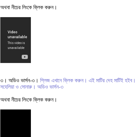
অথবা নীচের লিংকে ক্লিক করুন।
৩। অডিও ভার্সন-৩।
প্লিজ এখানে ক্লিক করুন। এই মাটির দেহ মাটিই হইব।
সহেলিয়া ও সোনারু। অডিও ভার্সন-৩
অথবা নীচের লিংকে ক্লিক করুন।