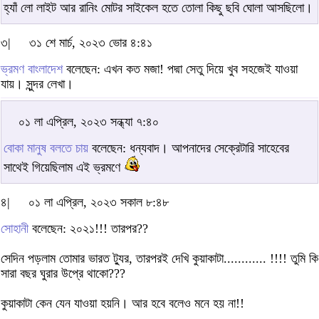
হ্যাঁ লো লাইট আর রানিং মোটর সাইকেল হতে তোলা কিছু ছবি ঘোলা আসছিলো।
৩|
৩১ শে মার্চ, ২০২৩ ভোর ৪:৪১
ভ্রমণ বাংলাদেশ
বলেছেন: এখন কত মজা! পদ্মা সেতু দিয়ে খুব সহজেই যাওয়া
যায়। সুন্দর লেখা।
০১ লা এপ্রিল, ২০২৩ সন্ধ্যা ৭:৪০
বোকা মানুষ বলতে চায়
বলেছেন: ধন্যবাদ। আপনাদের সেক্রেটারি সাহেবের
সাথেই গিয়েছিলাম এই ভ্রমণে
৪|
০১ লা এপ্রিল, ২০২৩ সকাল ৮:৪৮
সোহানী
বলেছেন: ২০২১!!! তারপর??
সেদিন পড়লাম তোমার ভারত ট্যুর, তারপরই দেখি কুয়াকাটা............ !!!! তুমি কি
সারা বছর ঘুরার উপ্রে থাকো???
কুয়াকাটা কেন যেন যাওয়া হয়নি। আর হবে বলেও মনে হয় না!!