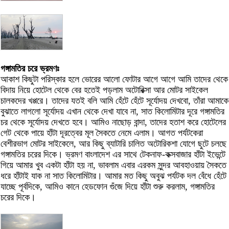
গঙ্গামতির চরে ভ্রমণঃ
আকাশ কিছুটা পরিস্কার হলে ভোরের আলো ফোটার আগে আগে আমি তাদের থেকে
বিদায় নিয়ে হোটেল থেকে বের হতেই পড়লাম অটোরিক্সা আর মোটর সাইকেল
চালকদের খপ্পরে। তাদের যতই বলি আমি হেঁটে হেঁটে সূর্যোদয় দেখবো, তাঁরা আমাকে
বুঝাতে লাগলো সূর্যোদয় এখান থেকে দেখা যাবে না, সাত কিলোমিটার দূরে গঙ্গামতির
চর থেকে সূর্যোদয় দেখতে হবে। আমিও নাছোড় বান্দা, তাদের হতাশ করে হোটেলের
গেট থেকে পায়ে হাঁটা দূরত্বের মূল সৈকতে নেমে এলাম। আগত পর্যটকেরা
বেশীরভাগ মোটর সাইকেলে, আর কিছু ব্যাটারি চালিত অটোরিকশা যোগে ছুটে চলছে
গঙ্গামতির চরের দিকে। ভ্রমণ বাংলাদেশ এর সাথে টেকনাফ-কক্সবাজার হাঁটা ইভেন্টে
গিয়ে আমার খুব একটা হাঁটা হয় না, ভাবলাম এবার এরকম সুন্দর আবহাওয়ায় সৈকতে
ধরে হাঁটাই যাক না সাত কিলোমিটার। আমার মত কিছু অবুঝ পর্যটক দল বেঁধে হেঁটে
যাচ্ছে পূর্বদিকে, আমিও কানে হেডফোন গুঁজে দিয়ে হাঁটা শুরু করলাম, গঙ্গামতির
চরের দিকে।