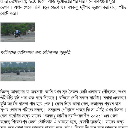
মন্দির দেখেছিলাম; ইচ্ছে ছিলো আজ সূর্যোদয়ের পর সারাদিনে বাকীগুলো ঘুরে
দেখার। এখান থেকে নাকি নতুন জেগে ওঠা বঙ্গবন্ধু দ্বীপও ভ্রমণ করা যায়, স্পীড
বোটে করে।
পর্যটকদের ফটোসেশন এবং চারিপাশের প্রকৃতি
কিন্তু আকাশের যা অবস্থা! আমি যখন মূল সৈকত জেটি এলাকায় পৌঁছলাম, তখন
গুঁড়িগুঁড়ি বৃষ্টি পড়া শুরু করে দিয়েছে। ঘড়িতে দেখি সকাল সাতটা। মনারা এতক্ষণে
বুঝি অর্ধেক রাস্তা পার হয়ে গেল। ফোন দিয়ে জানা গেল, সকালের প্রথম বাস
সুপার লোকাল গতিতে চলছে। সময়মত পৌঁছাতে পারবে কি না এটাই এখন চিন্তা।
বেলা বারোটার মধ্যে তাদের "বঙ্গবন্ধু জাতীয় চ্যাম্পিয়নশীপ ২০২১" এর খেলা
রয়েছে পিরোজপুর জেলা স্টেডিয়াম এ থাকতে হবে, রেফারী দুজনই। তাদের জন্য
মনে মনে দোয়া করে ভাবলাম নাস্তা করে নেই। কিন্তু কি মনে করে ভাবলাম নাস্তা