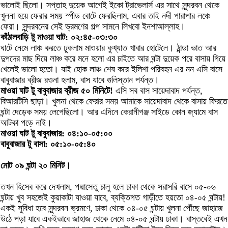
ভালোই ছিলো। সপ্তাহ দুয়েক আগেই ইকো ট্রাভেলার্স এর সাথে সুন্দরবন থেকে
খুলনা হয়ে ফেরার সময় স্পীড বোটে ফেরছিলাম, এবার তাই নদী পারাপার লঞ্চে
ফেরা। সুন্দরবনের সেই ভ্রমণের গল্প সামনে লিখবো ইনশাআল্লাহ।
কাঁঠালবাড়ি টু মাওয়া ঘাট: ০২:৪৫-০৩:৩০
ঘাটে নেমে লাঞ্চ করতে ঢুকলাম মাওয়ার কুখ্যাত খাবার হোটেলে। ঠান্ডা ভাত আর
দুপদের মাছ দিয়ে লাঞ্চ করে মনে হলো এর চাইতে আর ঘন্টা দুয়েক পরে বাসায় গিয়ে
খেলেই ভালো হতো। যাই হোক লাঞ্চ শেষ করে ইলিশা পরিবহন এর নন এসি বাসে
বাবুবাজার ব্রীজ রওনা হলাম, বাস যাবে গুলিস্তান পর্যন্ত।
মাওয়া ঘাট টু বাবুবাজার ব্রীজ ৫০ মিনিটে!
এসি সব বাস সায়েদাবাদ পর্যন্ত,
বিআরটিসি ছাড়া। খুলনা থেকে ফেরার সময় আমাকে সায়েদাবাদ থেকে বাসায় ফিরতে
ঘন্টা দেড়েক সময় লেগেছিলো। আর এদিনে কেরানীগঞ্জ সাইডে কোন জ্যামে বাস
আটকা পড়ে নাই।
মাওয়া ঘাট টু বাবুবাজার: ০৪:১০-০৫:০০
বাবুবাজার টু বাসা: ০৫:১০-০৫:৪০
মোট ০৯ ঘন্টা ২০ মিনিট।
তখন হিসেব করে দেখলাম, পদ্মাসেতু চালু হলে ঢাকা থেকে সরাসরি বাসে ০৫-০৬
ঘন্টায় খুব সহজেই কুয়াকাটা যাওয়া যাবে, ব্যক্তিগত গাড়ীতে হয়তো ০৪-০৫ ঘন্টায়!
একই সুবিধা হবে সুন্দরবন ভ্রমণে, ঢাকা থেকে ০৪-০৫ ঘন্টায় খুলনা পৌঁছে জাহাজে
উঠে পড়া যাবে একইভাবে জাহাজ থেকে নেমে ০৪-০৫ ঘন্টায় ঢাকা। বাস্তবেই এখন