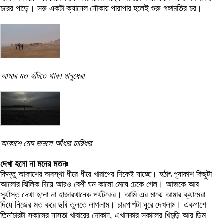
চরের পাড়ে। সরু একটা ক্যানেল নৌকায় পারাপার হলেই শুরু গঙ্গামতির চর।
আমার মত হাঁটতে থাকা মানুষেরা
আকাশে মেঘ জমলে আঁধার চারিধার
দেখা হলো না মনের মতনঃ
কিন্তু আকাশের অবস্থা ধীরে ধীরে খারাপের দিকেই যাচ্ছে। হঠাৎ পূবাকাশ কিছুটা
আলোর ঝিলিক দিয়ে আরও বেশী ঘন কালো মেঘে ঢেকে গেল। আজকে আর
সূর্যাস্ত দেখা হলো না হাজারখানেক পর্যটকের। আমি এর মাঝে আমার ক্যামেরা
দিয়ে নিজের মত করে ছবি তুলতে লাগলাম। চারপাশটা ঘুরে দেখলাম। একপাশে
তিন'চারটা সকালের নাস্তা খাবারের দোকান, এখানকার সকালের খিচুড়ি আর ডিম