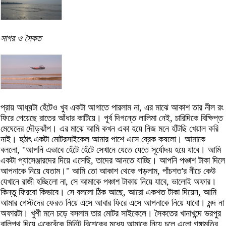
সাগর ও সৈকত
প্রায় আধঘন্টা হেঁটেও খুব একটা আগাতে পারলাম না, এর মাঝে আকাশ তার নীল রং
ফিরে পেয়েছে রাতের আঁধার কাটিয়ে। পূর্ব দিগন্তে লালিমা নেই, চারিদিকে বিক্ষিপ্ত
মেঘেদের দৌড়ঝাঁপ। এর মাঝে আমি কখন একা হয়ে নিজ মনে হাঁটছি খেয়াল করি
নাই। হঠাৎ একটা মোটরসাইকেল আমার পাশে এসে ব্রেক কষলো। আমাকে
বললো, "আপনি এভাবে হেঁটে হেঁটে সেখানে যেতে যেতে সূর্যোদয় হয়ে যাবে। আমি
একটা প্যাসেঞ্জারদের দিয়ে এসেছি, তাদের আনতে যাচ্ছি। আপনি পঞ্চাশ টাকা দিলে
আপনাকে নিয়ে যেতাম।" আমি তো আকাশ থেকে পড়লাম, পাঁচশত'র নীচে কেউ
যেখানে রাজী হচ্ছিলো না, সে আমাকে পঞ্চাশ টাকায় নিয়ে যাবে, ভালোই অফার।
কিন্তু ফিরবো কিভাবে। সে বললো ঠিক আছে, আরো একশত টাকা দিয়েন, আমি
আমার গেস্টদের ফেরত নিয়ে এসে আবার ফিরে এসে আপনাকে নিয়ে যাবো। মন্দ না
অফারটা। খুশী মনে চড়ে বসলাম তার মোটর সাইকেলে। সৈকতের খানাখন্দে ভরপুর
বালিপথ দিয়ে একেবেঁকে মিনিট বিশেকের মধ্যে আমাকে নিয়ে চলে এলো গঙ্গামতির