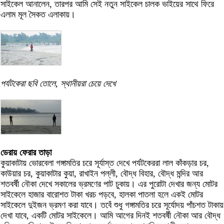
সাইকেল আনালেন, তারপর আমি সেই নতুন সাইকেল চালক ভাইয়ের সাথে ফিরে
এলাম মূল সৈকত এলাকায়।
পর্যটকেরা ছবি তোলে, স্থানীয়রা চেয়ে দেখে
ডেরায় ফেরার তাড়া
কুয়াকাটায় ভোরবেলা গঙ্গামতির চরে সূর্যাস্ত দেখে পর্যটকেররা লাল কাঁকড়ার চর,
কাউয়ার চর, কুয়াকাটার কুয়া, রাখাইন পল্লী, বৌদ্ধ বিহার, বৌদ্ধ মন্দির আর
শতবর্ষী নৌকা দেখে সকালের ভ্রমণের পাট চুকায়। এর পুরোটা দেখার জন্য মোটর
সাইকেলে হাজার বারোশত টাকা খরচ পড়বে, হালকা পাতলা হলে একই মোটর
সাইকেলে দুইজন ভ্রমণ করা যাবে। তবেঁ শুধু গঙ্গামতির চরে সূর্যোদয় পাঁচশত টাকায়
দেখা যাবে, একটি মোটর সাইকেলে। আমি আগের দিনই শতবর্ষী নৌকা আর বৌদ্ধ