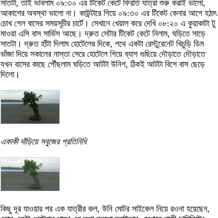
সাতটা, তাই ভাবলাম ০৯:৩০ এর টিকেট কেটে ফিরতি যাত্রা শুরু করাই ভালো,
আকাশের অবস্থা ভালো না। কাউন্টারে গিয়ে ০৯:৩০ এর টিকেট কেনার আগে হঠাৎ
চোখ গেল বাসের সময়সূচীর চার্টে। সেখানে খেয়াল করে দেখি ০৮:২০ এ কুয়াকাটা টু
মাওয়া এসি বাস সার্ভিস আছে। দ্রুত সেটার টিকেট কেটে নিলাম, ঘড়িতে সাড়ে
সাতটা। দ্রুত হাঁটা দিলাম হোটেলের দিকে, পথে একটা রেস্টুরেনেট খিচুড়ি ডিম
ভাঁজা দিয়ে সকালের নাস্তা সেরে হোটেলে গিয়ে ব্যাগ গুছিয়ে দৌড়াতে দৌড়াতে
যখন বাসের কাছে পৌঁছলাম ঘড়িতে আটটা উনিশ, ঠিকই আটটা বিশে বাস ছেড়ে
দিলো।
একাকী দাঁড়িয়ে সবুজের প্রতিনিধি
কিছু দূর যাওয়ার পর এক যাত্রীর কল, উনি মোটর সাইকেল নিয়ে রওনা হয়েছেন,