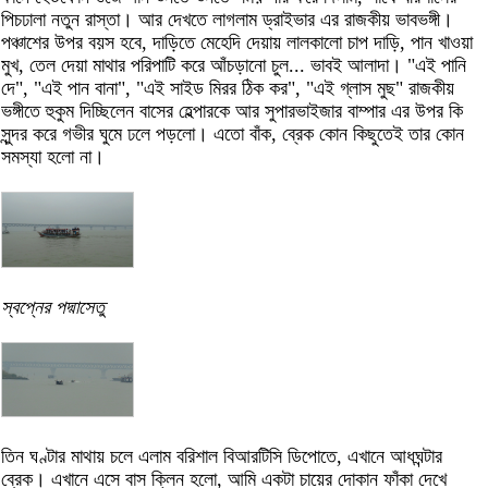
পিচঢালা নতুন রাস্তা। আর দেখতে লাগলাম ড্রাইভার এর রাজকীয় ভাবভঙ্গী।
পঞ্চাশের উপর বয়স হবে, দাড়িতে মেহেদি দেয়ায় লালকালো চাপ দাড়ি, পান খাওয়া
মুখ, তেল দেয়া মাথার পরিপাটি করে আঁচড়ানো চুল... ভাবই আলাদা। "এই পানি
দে", "এই পান বানা", "এই সাইড মিরর ঠিক কর", "এই গ্লাস মুছ" রাজকীয়
ভঙ্গীতে হুকুম দিচ্ছিলেন বাসের হেল্পারকে আর সুপারভাইজার বাম্পার এর উপর কি
সুন্দর করে গভীর ঘুমে ঢলে পড়লো। এতো বাঁক, ব্রেক কোন কিছুতেই তার কোন
সমস্যা হলো না।
স্বপ্নের পদ্মাসেতু
তিন ঘণ্টার মাথায় চলে এলাম বরিশাল বিআরটিসি ডিপোতে, এখানে আধঘন্টার
ব্রেক। এখানে এসে বাস ক্লিন হলো, আমি একটা চায়ের দোকান ফাঁকা দেখে