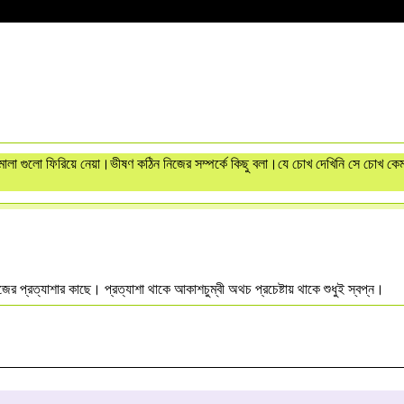
মালা গুলো ফিরিয়ে নেয়া।ভীষণ কঠিন নিজের সম্পর্কে কিছু বলা।যে চোখ দেখিনি সে চোখ কে
জের প্রত্যাশার কাছে। প্রত্যাশা থাকে আকাশচুম্বী অথচ প্রচেষ্টায় থাকে শুধুই স্বপ্ন।