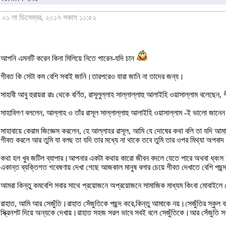
০১ লা ডিসেম্বর, ২০১৭ সকাল ১১:৫২
আপনি এমনটি করেন কিনা মিলিয়ে নিতে পারেন-যদি চান
গীবত কি সেটা কম বেশি সবাই জানি।তারপরেও যারা জানি না তাদের জন্য।
সাহাবী আবু হুরায়রা রাঃ থেকে বর্ণিত, রাসূলুল্লাহ সাল্লাল্লাহু আলাইহি ওয়াসাল্লাম বলেছ
সাহাবিগণ বললেন, আল্লাহ ও তাঁর রাসূল সাল্লাল্লাহু আলাইহি ওয়াসাল্লাম -ই ভালো জান
সাহাবায়ে কেরাম জিজ্ঞেস করলেন, হে আল্লাহর রাসূল, আমি যে দোষের কথা বলি তা যদি আমা
গীবত করলে আর তুমি যা বলছ তা যদি তার মধ্যে না থাকে তবে তুমি তার ওপর মিথ্যা অপবাদ 
কথা হল খুব জটিল ব্যাপার।আপনার একটা কথায় কারো জীবন বদলে যেতে পারে অথবা ধ্বংস
একান্ত ব্যক্তিগত গবেষণায় দেখা গেছে আজকাল মানুষ বলার চেয়ে গীবত দেখাতে বেশি পছন
আমরা কিন্তু কমবেশি সবার সাথে প্রয়োজনে অপ্রয়োজনে সামাজিক মাধ্যম কিংবা মোবাইলে
রাহাত, আমি আর সেজুঁতি।রাহাত সেঁজুতিকে পছন্দ করে,কিন্তু আমাকে নয়।সেজুঁতির স্কুল 
স্ক্রিনশট দিয়ে অন্যকে দেখায়।রাহাত সহজ সরল ভাবে সবই বলে সেজুঁতিকে।আর সেঁজুতি 