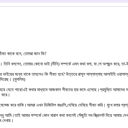
েন, গীবত কাকে বলে, তোমরা জান কি?
েন। তিনি বললেন, তোমার কোনো ভাই (দীনি) সম্পর্কে এমন কথা বলা, যা সে অপছন্দ করে, তা
র ভাইয়ের মধ্যে থাকে তাহলেও কি গীবত হবে? উত্তরে রাসূল সাল্লাল্লাহু আলাইহি ওয়াসাল
দিয়েছ। (মুসলিম)
 হয়ে যেতে পারে!এই কথার মাধ্যমে আজকাল গীবতের হার কমে এসেছে।প্রযুক্তি আমাদের 
্দ করে।
 মেসেজ করে থাকি।আমরা এখন ডিজিটাল বাঙালি,দেখিয়ে দেখিয়ে গীবত করি। মুখে বলার প্র
বন্ধু আমি।তাই আমার সম্পর্কে কোন খারাপ কথা বললেই সেঁজুতি সব স্ক্রিনশট দিয়ে আমায় দ
সব দেখায়।