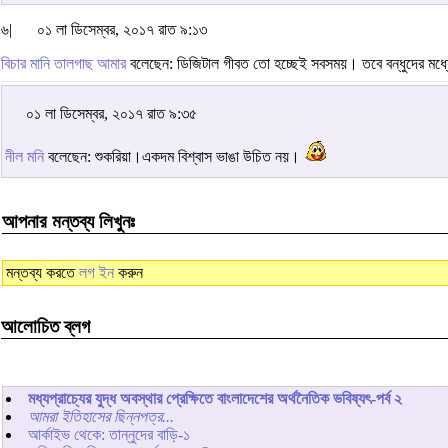
৬|
০১ লা ডিসেম্বর, ২০১৭ রাত ৯:১৩
বিচার মানি তালগাছ আমার
বলেছেন: ডিজিটাল গীবত তো হচ্ছেই সবসময়। তবে বন্ধুদের মধ্
০১ লা ডিসেম্বর, ২০১৭ রাত ৯:৩৫
নীল মনি
বলেছেন: শুকরিয়া।একদম বিশ্বাস ভাঙা উচিত নয়।
আপনার মন্তব্য লিখুনঃ
মন্তব্য করতে
লগ ইন
করুন
আলোচিত ব্লগ
মধ্যপ্রাচ্যের যুদ্ধ অবস্থার প্রেক্ষিতে বাংলাদেশের অর্থনৈতিক ভবিষ্যৎ-পর্ব ২
আমরা ইতিহাসের ছিন্নপত্র...
আর্কাইভ থেকে: তান্নুদের বাড়ি-১