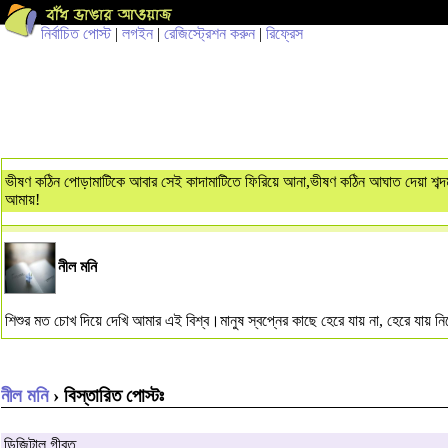
নির্বাচিত পোস্ট
|
লগইন
|
রেজিস্ট্রেশন করুন
|
রিফ্রেস
ভীষণ কঠিন পোড়ামাটিকে আবার সেই কাদামাটিতে ফিরিয়ে আনা,ভীষণ কঠিন আঘাত দেয়া শব্দ
আমায়!
নীল মনি
শিশুর মত চোখ দিয়ে দেখি আমার এই বিশ্ব।মানুষ স্বপ্নের কাছে হেরে যায় না, হেরে যায় নি
নীল মনি
› বিস্তারিত পোস্টঃ
ডিজিটাল গীবত