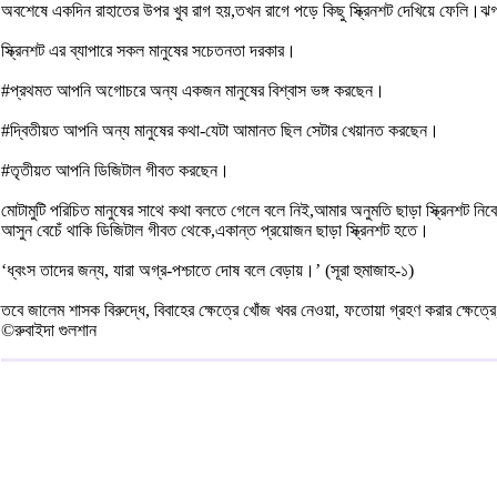
অবশেষে একদিন রাহাতের উপর খুব রাগ হয়,তখন রাগে পড়ে কিছু স্ক্রিনশট দেখিয়ে ফেলি।ঝ
স্ক্রিনশট এর ব্যাপারে সকল মানুষের সচেতনতা দরকার।
#প্রথমত আপনি অগোচরে অন্য একজন মানুষের বিশ্বাস ভঙ্গ করছেন।
#দ্বিতীয়ত আপনি অন্য মানুষের কথা-যেটা আমানত ছিল সেটার খেয়ানত করছেন।
#তৃতীয়ত আপনি ডিজিটাল গীবত করছেন।
মোটামুটি পরিচিত মানুষের সাথে কথা বলতে গেলে বলে নিই,আমার অনুমতি ছাড়া স্ক্রিনশট 
আসুন বেচেঁ থাকি ডিজিটাল গীবত থেকে,একান্ত প্রয়োজন ছাড়া স্ক্রিনশট হতে।
‘ধ্বংস তাদের জন্য, যারা অগ্র-পশ্চাতে দোষ বলে বেড়ায়।’ (সূরা হুমাজাহ-১)
তবে জালেম শাসক বিরুদ্ধে, বিবাহের ক্ষেত্রে খোঁজ খবর নেওয়া, ফতোয়া গ্রহণ করার ক্ষেত্র
©রুবাইদা গুলশান