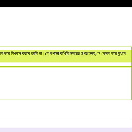
মন করে বিশ্বাস করবে জানি না।যে কখনো রাখিনি হৃদয়ের উপর হৃদয়;সে কেমন করে বুঝবে