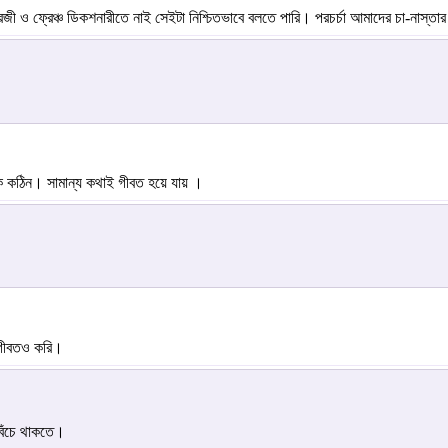
জী ও ফ্রেঞ্চ ডিকশনারীতে নাই সেইটা নিশ্চিতভাবে বলতে পারি। পরচর্চা আমাদের চা-নাস্ত
ক কঠিন। সামান্য কথাই গীবত হয়ে যায় ।
গীবতও করি।
েঁচে থাকতে।