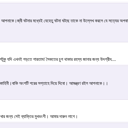
যবাদ আপনাকে।জ্বী ঘটনার মধ্যেই যেহেতু ঘটনা ঘটছে তাকে না উল্লেখ করলে যে সত্যের অপব
টুকু যদি এখনই পড়তে পারতাম! সৈকতের চুপ থাকার রহস্য জানার জন্য উদগ্রীব....
কাহিনী।বাকি অংশটি পরের সপ্তাহে দিয়ে দিবো। আমন্ত্রণ রইল আপনাকে।।
ার জন্য সেই ব্যাক্তির মুখভংগী। আমার দারুন লাগে।