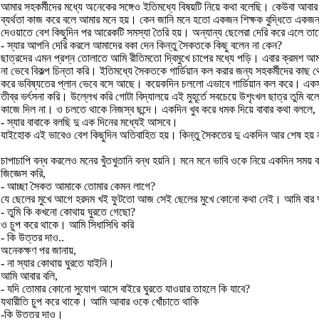
আমার সহকর্মীদের মধ্যে অনেকের সঙ্গেও ইতিমধ্যে বিষয়টি নিয়ে কথা বলেছি। কেউবা আবার আগ
ব্যর্থতা কাজ করে বলে আমার মনে হয়। কেন জানি মনে হতো একজন শিক্ষক বুদ্ধিতে একজন শি
দেওয়াতে বেশ কিছুদিন পর আরেকটি সমস্যা তৈরি হয়। অন্যান্য ছেলেরা দেরি করে এলে তাদ
- স্যার আপনি দেরি করলে আমাদের বকা দেন কিন্তু সৈকতকে কিছু বলেন না কেন?
ছাত্রদের এমন প্রশ্ন তোলাতে আমি রীতিমতো দ্বিমুখে চাপের মধ্যে পড়ি। এবার ক্রমশ আম
না ভেবে বিকল্প চিন্তা করি। ইতিমধ্যে সৈকতকে গার্ডিয়ান কল করার জন্য সহকর্মীদের 
করে ভবিষ্যতের প্লান ভেবে বসে আছে। কয়েকদিন চললো এভাবে গার্ডিয়ান কল করে। একসময়
তীব্র ভর্ৎসনা করি। উল্লেখ করি গোটা বিদ্যালয়ে এই মুহূর্তে সবচেয়ে উশৃংখল ছাত্র তুমি
কাজে দিল না। ও চলতে থাকে নিজস্ব ছন্দে। একদিন খুব করে ধমক দিয়ে বাবার কথা বললে,
- স্যার বাবাকে বলছি দু এক দিনের মধ্যেই আসবে।
যাইহোক এই ভাবেও বেশ কিছুদিন অতিবাহিত হয়। কিন্তু সৈকতের দু একদিন আর শেষ হয় না।
চাপাচাপি বন্ধ করলেও মনের খুঁতখুতানি বন্ধ হয়নি। মনে মনে ভাবি ওকে নিয়ে একদিন সময
জিজ্ঞেস করি,
- আচ্ছা সৈকত আমাকে তোমার কেমন লাগে?
যে ছেলের মুখে আগে হরদম খই ফুটতো আজ সেই ছেলের মুখে কোনো কথা নেই। আমি বার দু
- তুমি কি কখনো কোথায় ঘুরতে গেছো?
ও চুপ করে থাকে। আমি সিধাসিধি করি
- কি উত্তর দাও..
অনেকক্ষণ পর জানায়,
- না স্যার কোথায় ঘুরতে যাইনি।
আমি আবার বলি,
- যদি তোমার কোনো সুযোগ আসে বাইরে ঘুরতে যাওয়ার তাহলে কি যাবে?
যথারীতি চুপ করে থাকে। আমি আবার ওকে খোঁচাতে থাকি
-কি উত্তর দাও।