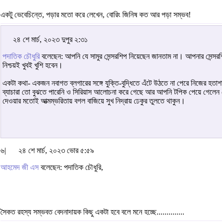
একটু ভেবেচিন্তে, পড়ার মতো করে লেখেন, বোরিং জিনিষ কত আর পড়া সম্ভব!
২৪ শে মার্চ, ২০২৩ দুপুর ২:৩১
পদাতিক চৌধুরি
বলেছেন: আপনি যে সামুর সেন্সরশিপ নিয়েছেন জানতাম না। আপনার সেন্স
নিশ্চয়ই খুবই খুশি হবেন।
একটা কথা- একজন নবাগত ব্লগারের সঙ্গে যুক্তি-বুদ্ধিতে এঁটে উঠতে না পেরে নিজের হ
ব্যাচারা তো বুঝতে পারেনি ও সিরিয়াস আলোচনা করে গেছে আর আপনি টপিক পেয়ে গেলেন হে
দেওয়ার মতোই আত্মম্ভরিতায় বগল বাজিয়ে সুখ নিদ্রায় ঢেকুর তুলতে থাকুন।
৬|
২৪ শে মার্চ, ২০২৩ ভোর ৫:৫৯
আহমেদ জী এস
বলেছেন: পদাতিক চৌধুরি,
সৈকত রহস্য সম্ভবত বেদনাদায়ক কিছু একটা হবে বলে মনে হচ্ছে..............