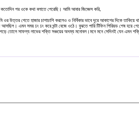
জ কতোদিন পর ওকে কথা বলাতে পেরেছি। আমি আবার জিজ্ঞেস করি,
আমি ওর উত্তর পেতে হাজার চাপাচাপি করলেও ও নির্বিকার ভাবে দূরে আকাশের দিকে তাকিয়ে থাক
ে আসছিল। এমন সময় ঢং ঢং করে ঘন্টা বেজে ওঠে। বুঝতে পারি টিফিন পিরিয়ড শেষ হয়ে গ
ায়; গড়ে তোলে সাফল্য লাভের শক্তি সঞ্চয়ের অদম্য মনোবল।মনে মনে সেদিনই যেন এমন শক