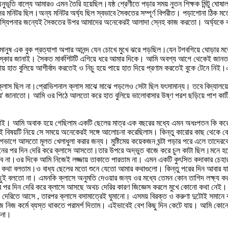
ুভূতি বাল্যে আমারও এমন তৈরি হয়েছিল।যষ্ঠ শ্রেণীতে পড়ার সময় নুতন শিক্ষক মিন্টু
টর ছিল।অন্য মনিটর অর্ঘ্য ছিল স্বভাবে সৈকতের সম্পূর্ণ বিপরীত। পড়াশোনা ঠিক মতো
র দস্যিপনার জন্যেই সৈকতের উপর আমাদের অনেকেরই আলাদা স্নেহ কাজ করতো। অর্ঘ্যকে 
ছোট্ট মানুষ এক বুক প্রত্যাশা অপার আনন্দ যেন চোখে মুখে ঝরে পড়ছিল।যেন টগবগিয়ে ঘোড়া
কার জানাই। সৈকত মার্কশিটটি এগিয়ে ধরে আমার দিকে। আমি অবশ্য আগে থেকেই জানতাম
মাথায় হাত বুলিয়ে আশীর্বাদ করতেই ও নিচু হয়ে পায়ে হাত দিয়ে প্রণাম করতেই বুকে টে
স ছিল না।প্রোভিশনাল ক্লাস মাঝে মাঝে পড়লেও সেটা ছিল যৎসামান্য। তবে বিদ্যালয়ের 
নুন স্যার' জানাতো। আমি ওর পিঠে আলতো করে হাত বুলিয়ে ভালোবাসার উষ্ণ পরশ ছড়িয়ে পাশ 
াই। আমি অবাক হয়ে গেছিলাম একটি ছেলের মাত্র এক বছরের মধ্যে এমন অধঃপতন কি করে হয়
িষয়টি নিয়ে সে সময়ে অনেকেরই সঙ্গে আলোচনা করেছিলাম। কিন্তু কারোর কাছ থেকে কোন স
 আসতো মূলত খেলাধুলা করার জন্য। মুষ্টিমেয় কয়েকজন ঘন্টা পড়ার পরে এলে তাদেরকে স
নের পর দিন দেরি করে ক্লাসে আসতো।তার উপরে অদ্ভুত বাজে করে চুল কাটা ছিল।মনে হতো কে
াবে না।ওর দিকে আমি নিজেই লজ্জায় তাকাতে পারতাম না। এমন একটি কুৎসিত কদাকার চেহা
োর কথা বলতাম।ও বাধ্য ছেলের মতো শুনে যেতো আমার কথাগুলো। কিন্তু পরের দিন আবার যা তা
কিছুই বলতো না। এমনকি ক্লাসে অনুমতি দেওয়ার জন্য ওর মধ্যে তেমন কোন তাগিদ লক্ষ্য
দিনের পর দিন দেরি করে ক্লাসে আসছে অথচ দেরির কারণ জিজ্ঞেস করলে মুখে কোনো কথা নে
কে তো দেরিতে আসে , তারপর ক্লাসে বসামাত্রেই ঘুমানো। এসময় বিরক্ত ও করুণা দুটোই সম
িজ নিজ কর্মে ব্যস্ত থাকতে পরামর্শ দিতাম। এইভাবেই বেশ কিছু দিন কেটে যায়। আমি কোনো
িনা।