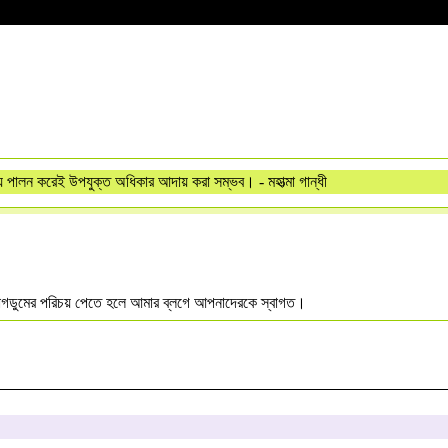
্য পালন করেই উপযুক্ত অধিকার আদায় করা সম্ভব। - মহাত্মা গান্ধী
গডুমের পরিচয় পেতে হলে আমার ব্লগে আপনাদেরকে স্বাগত।