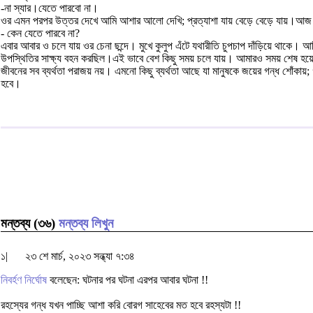
-না স্যার।যেতে পারবো না।
ওর এমন পরপর উত্তর দেখে আমি আশার আলো দেখি; প্রত্যাশা যায় বেড়ে বেড়ে যায়।আ
- কেন যেতে পারবে না?
এবার আবার ও চলে যায় ওর চেনা ছন্দে। মুখে কুলুপ এঁটে যথারীতি চুপচাপ দাঁড়িয়ে থাকে। 
উপস্থিতির সাক্ষ্য বহন করছিল।এই ভাবে বেশ কিছু সময় চলে যায়। আমারও সময় শেষ হয়
জীবনের সব ব্যর্থতা পরাজয় নয়। এমনো কিছু ব্যর্থতা আছে যা মানুষকে জয়ের গন্ধ শোঁক
হবে।
মন্তব্য (৩৬)
মন্তব্য লিখুন
১|
২৩ শে মার্চ, ২০২৩ সন্ধ্যা ৭:৩৪
নিবর্হণ নির্ঘোষ
বলেছেন: ঘটনার পর ঘটনা এরপর আবার ঘটনা !!
রহস্যের গন্ধ যখন পাচ্ছি আশা করি বোরগ সাহেবের মত হবে রহস্যটা !!