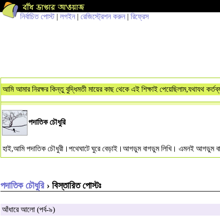
নির্বাচিত পোস্ট
|
লগইন
|
রেজিস্ট্রেশন করুন
|
রিফ্রেস
আমি আমার নিরক্ষর কিন্তু বুদ্ধিমতী মায়ের কাছ থেকে এই শিক্ষাই পেয়েছিলাম,যথাযথ কর্তব
পদাতিক চৌধুরি
হাই,আমি পদাতিক চৌধুরী।পথেঘাটে ঘুরে বেড়াই।আগডুম বাগডুম লিখি। এমনই আগডুম বা
পদাতিক চৌধুরি
› বিস্তারিত পোস্টঃ
আঁধারে আলো (পর্ব-৯)