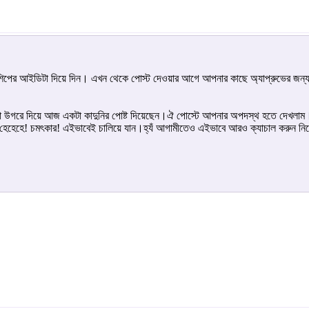
রশিপের আইডিটা দিয়ে দিন। এখন থেকে পোস্ট দেওয়ার আগে আপনার কাছে অ্যাপ্রুভের জন্
তাশা উগরে দিয়ে আজ একটা কাদুনির পোষ্ট দিয়েছেন।ঐ পোস্টে আপনার অপদস্থ হতে দেখলা
হেহে! চমৎকার! এইভাবেই চালিয়ে যান।হ্যঁ আগামীতেও এইভাবে আরও ক্যাচাল করুন নিজের পু