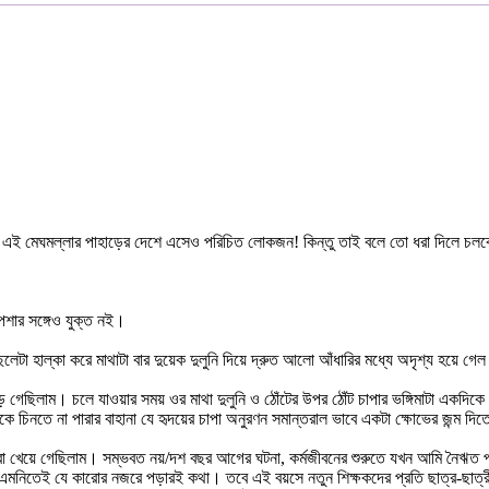
ই মেঘমল্লার পাহাড়ের দেশে এসেও পরিচিত লোকজন! কিন্তু তাই বলে তো ধরা দিলে চলবে না
েশার সঙ্গেও যুক্ত নই।
 হাল্কা করে মাথাটা বার দুয়েক দুলুনি দিয়ে দ্রুত আলো আঁধারির মধ্যে অদৃশ্য হয়ে গে
ড়ে গেছিলাম। চলে যাওয়ার সময় ওর মাথা দুলুনি ও ঠোঁটের উপর ঠোঁট চাপার ভঙ্গিমাটা এক
অপরকে চিনতে না পারার বাহানা যে হৃদয়ের চাপা অনুরণন সমান্তরাল ভাবে একটা ক্ষোভের জন্ম
রা খেয়ে গেছিলাম। সম্ভবত নয়/দশ বছর আগের ঘটনা, কর্মজীবনের শুরুতে যখন আমি নৈঋত পল্
ন্য এমনিতেই যে কারোর নজরে পড়ারই কথা। তবে এই বয়সে নতুন শিক্ষকদের প্রতি ছাত্র-ছ