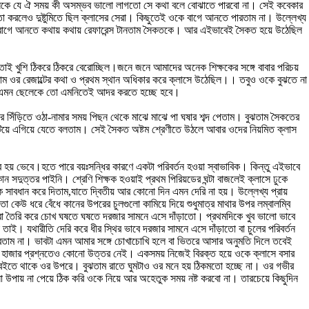
 ঘোষালকে যে ঐ সময় কী অসম্ভব ভালো লাগতো সে কথা বলে বোঝাতে পারবো না। সেই কবেকার
 করলেও দুষ্টুমিতে ছিল ক্লাসের সেরা। কিছুতেই ওকে বাগে আনতে পারতাম না। উল্লেখ্য
বাগে আনতে কথায় কথায় রেফারেন্স টানতাম সৈকতকে। আর এইভাবেই সৈকত হয়ে উঠেছিল
র মতোই খুশি ঠিকরে ঠিকরে বেরোচ্ছিল।জনে জনে আমাদের অনেক শিক্ষকের সঙ্গে বাবার পরিচয়
 ওর রেজাল্টের কথা ও প্রথম স্থান অধিকার করে ক্লাসে উঠেছিল।। তবুও ওকে বুঝতে না
নে নিই।এমন ছেলেকে তো এমনিতেই আদর করতে হচ্ছে হবে।
সিঁড়িতে ওঠা-নামার সময় পিছন থেকে মাঝে মাঝে পা ঘষার শব্দ পেতাম। বুঝতাম সৈকতের
কাটিয়ে এগিয়ে যেতে বলতাম। সেই সৈকত অষ্টম শ্রেণীতে উঠলে আবার ওদের নিয়মিত ক্লাস
 ভেবে।হতে পারে বয়ঃসন্ধির কারণে একটা পরিবর্তন হওয়া স্বাভাবিক। কিন্তু এইভাবে
দুত্তর পাইনি। শ্রেণি শিক্ষক হওয়াই প্রথম পিরিয়ডের ঘন্টা বাজলেই ক্লাসে ঢুকে
াবধান করে দিতাম,যাতে দ্বিতীয় আর কোনো দিন এমন দেরি না হয়। উল্লেখ্য প্রায়
উ ধরে বেঁধে কানের উপরের চুলগুলো কামিয়ে দিয়ে শুধুমাত্র মাথার উপর লম্বালম্বি
রা তৈরি করে চোখ ঘষতে ঘষতে দরজার সামনে এসে দাঁড়াতো। প্রথমদিকে খুব ভালো ভাবে
ই। যথারীতি দেরি করে ধীর স্থির ভাবে দরজার সামনে এসে দাঁড়াতো বা চুলের পরিবর্তন
 করতাম না। ভাবটা এমন আমার সঙ্গে চোখাচোখি হলে বা ভিতরে আসার অনুমতি দিলে তবেই
ই। হাজার প্রশ্নতেও কোনো উত্তর নেই। একসময় নিজেই বিরক্ত হয়ে ওকে ক্লাসে বসার
ানে বইতে থাকে ওর উপরে। বুঝতাম রাতে ঘুমটাও ওর মনে হয় ঠিকমতো হচ্ছে না। ওর গভীর
 উপায় না পেয়ে ঠিক করি ওকে নিয়ে আর অহেতুক সময় নষ্ট করবো না। তারচেয়ে কিছুদিন