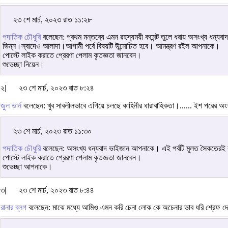
২৩ শে মার্চ, ২০২৩ রাত ১১:২৮
পদাতিক চৌধুরি
বলেছেন: প্রথম মন্তব্যে এমন রহস্যময়ী কমেন্ট তুলে ধরায় অসংখ্য ধন্
ভিন্ন।স্বাদেও আলাদা।আগামী পর্বে বিষয়টি উন্মোচিত হবে। আমন্ত্রণ রইল আপনাকে।
পোস্টে লাইক করাতে প্রেরণা পেলাম কৃতজ্ঞতা জানবেন।
শুভেচ্ছা নিয়েন।
২|
২৩ শে মার্চ, ২০২৩ রাত ৮:২৪
জুল ভার্ন
বলেছেন: খুব সাবলীলভাবে এগিয়ে চলছে কাহিনীর ধারাবাহিকতা।...... ইশ পরের অংশ
২৩ শে মার্চ, ২০২৩ রাত ১১:৩০
পদাতিক চৌধুরি
বলেছেন: অসংখ্য ধন্যবাদ ভাইজান আপনাকে। এই পর্বটি মূলত সৈকতেরই 
পোস্টে লাইক করাতে প্রেরণা পেলাম কৃতজ্ঞতা জানবেন।
শুভেচ্ছা আপনাকে।
৩|
২৩ শে মার্চ, ২০২৩ রাত ৮:৪৪
রানার ব্লগ
বলেছেন: মাঝে মধ্যে আমিও এমন করি চেনা লোক কে অচেনার ভাব ধরি শ্রেফ দেখ