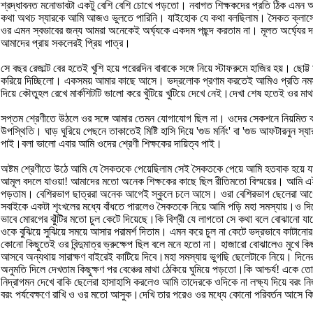
শ্রদ্ধাবনত মনোভাবটা একটু বেশি বেশি চোখে পড়তো। নবাগত শিক্ষকদের প্রতি ঠিক এমন অন
কথা অথচ স্যারকে আমি আজও ভুলতে পারিনি। যাইহোক যে কথা বলছিলাম। সৈকত ক্লাসের মনি
ওর এমন স্বভাবের জন্য আমরা অনেকেই অর্ঘ্যকে একদম পছন্দ করতাম না। মূলত অর্ঘ্যে
আমাদের প্রায় সকলেরই প্রিয় পাত্র।
সে বছর রেজাল্ট বের হতেই খুশি হয়ে পরেরদিন বাবাকে সঙ্গে নিয়ে স্টাফরুমে হাজির হয়। 
করিয়ে দিচ্ছিলো। একসময় আমার কাছে আসে। ভদ্রলোক প্রণাম করতেই আমিও প্রতি নমস্
দিয়ে কৌতুহল রেখে মার্কশিটটি ভালো করে খুঁটিয়ে খুটিয়ে দেখে নেই।দেখা শেষ হতেই ওর 
সপ্তম শ্রেণীতে উঠলে ওর সঙ্গে আমার তেমন যোগাযোগ ছিল না। ওদের সেকশনে নিয়মিত ক্লা
উপস্থিতি। ঘাড় ঘুরিয়ে পেছনে তাকাতেই মিষ্টি হাসি দিয়ে 'গুড মর্নিং' বা 'গুড আফটার
পাই।বলা ভালো এবার আমি ওদের শ্রেণী শিক্ষকের দায়িত্ব পাই।
অষ্টম শ্রেণীতে উঠে আমি যে সৈকতকে পেয়েছিলাম সেই সৈকতকে পেয়ে আমি হতবাক হয়ে য
আমূল বদলে যাওয়া! আমাদের মতো অনেক শিক্ষকের কাছে ছিল রীতিমতো বিস্ময়ের। আমি এই ব
পড়তাম। বেশিরভাগ ছাত্ররা অনেক আগেই স্কুলে চলে আসে। ওরা বেশিরভাগ ছেলেরা আগেভাগে
সবাইকে একটা শৃংখলের মধ্যে বাঁধতে পারলেও সৈকতকে নিয়ে আমি পড়ি মহা সমস্যায়।ও দি
ভাবে মোরগের ঝুঁটির মতো চুল কেটে দিয়েছে।কি বিশ্রী যে লাগতো সে কথা বলে বোঝানো য
ওকে বুঝিয়ে সুঝিয়ে সময়ে আসার পরামর্শ দিতাম। এমন করে চুল না কেটে ভদ্রভাবে কাটান
কোনো কিছুতেই ওর বিন্দুমাত্র ভ্রুক্ষেপ ছিল বলে মনে হতো না। হাজারো বোঝালেও মুখে 
আসবে অন্যথায় সারাক্ষণ বাইরেই কাটিয়ে দিবে।মহা সমস্যায় ভুগছি ছেলেটাকে নিয়ে। 
অনুমতি দিলে দেখতাম কিছুক্ষণ পর বেঞ্চের মাথা ঠেকিয়ে ঘুমিয়ে পড়তো।কি আশ্চর্য! এ
নিদ্রাগমন দেখে বাকি ছেলেরা হাসাহাসি করলেও আমি তাদেরকে ওদিকে না লক্ষ্য দিয়ে বরং ন
বরং পর্যবেক্ষণে রাখি ও ওর মতো আসুক।দেখি তার পরেও ওর মধ্যে কোনো পরিবর্তন আসে ক