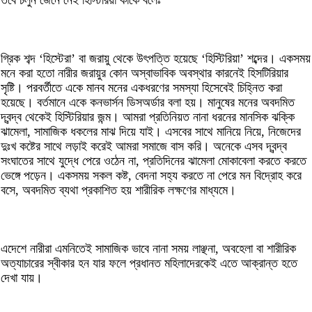
তবে চলুন জেনে নেই হিস্টিরিয়া কাকে বলেঃ
গ্রিক শব্দ ‘হিস্টেরা’ বা জরায়ু থেকে উৎপত্তি হয়েছে ‘হিস্টিরিয়া’ শব্দের। একসময়
মনে করা হতো নারীর জরায়ুর কোন অস্বাভাবিক অবস্থার কারনেই হিসটিরিয়ার
সৃষ্টি। পরবর্তীতে একে মানব মনের একধরণের সমস্যা হিসেবেই চিহ্নিত করা
হয়েছে। বর্তমানে একে কনভার্সন ডিসঅর্ডার বলা হয়। মানুষের মনের অবদমিত
দ্বন্দ্ব থেকেই হিস্টিরিয়ার জন্ম। আমরা প্রতিনিয়ত নানা ধরনের মানসিক ঝক্কি
ঝামেলা, সামাজিক ধকলের মাঝ দিয়ে যাই। এসবের সাথে মানিয়ে নিয়ে, নিজেদের
দুঃখ কষ্টের সাথে লড়াই করেই আমরা সমাজে বাস করি। অনেকে এসব দ্বন্দ্ব
সংঘাতের সাথে যুদ্ধে পেরে ওঠেন না, প্রতিদিনের ঝামেলা মোকাবেলা করতে করতে
ভেঙ্গে পড়েন। একসময় সকল কষ্ট, বেদনা সহ্য করতে না পেরে মন বিদ্রোহ করে
বসে, অবদমিত ব্যথা প্রকাশিত হয় শারীরিক লক্ষণের মাধ্যমে।
এদেশে নারীরা এমনিতেই সামাজিক ভাবে নানা সময় লাঞ্ছনা, অবহেলা বা শারীরিক
অত্যাচারের স্বীকার হন যার ফলে প্রধানত মহিলাদেরকেই এতে আক্রান্ত হতে
দেখা যায়।