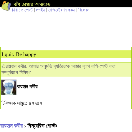
নির্বাচিত পোস্ট
|
লগইন
|
রেজিস্ট্রেশন করুন
|
রিফ্রেস
I quit. Be happy
©রায়হান কবীর. আমার অনুমতি ব্যতিরেকে আমার ব্লগ কপি-পেস্ট করা
সম্পূর্ণরূপে নিষিদ্ধ
রায়হান কবীর
চিকিৎসক সামুতে ৪৭৭৫৭
রায়হান কবীর
› বিস্তারিত পোস্টঃ