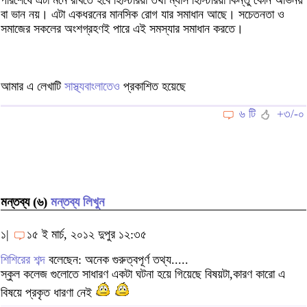
পরিশেষে এটা মনে রাখতে হবে হিস্টিরিয়া তথা ম্যাস হিস্টিরিয়া কিন্তু কোন অভিনয়
বা ভান নয়। এটা একধরনের মানসিক রোগ যার সমাধান আছে। সচেতনতা ও
সমাজের সকলের অংশগ্রহণই পারে এই সমস্যার সমাধান করতে।
আমার এ লেখাটি
সাস্থ্যবাংলাতেও
প্রকাশিত হয়েছে
৬ টি
+৩/-০
মন্তব্য (৬)
মন্তব্য লিখুন
১|
১৫ ই মার্চ, ২০১২ দুপুর ১২:৩৫
শিশিরের শব্দ
বলেছেন: অনেক গুরুত্বপূর্ণ তথ্য.....
স্কুল কলেজ গুলোতে সাধারণ একটা ঘটনা হয়ে গিয়েছে বিষয়টা,কারণ কারো এ
বিষয়ে প্রকৃত ধারণা নেই