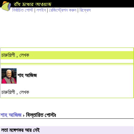
নির্বাচিত পোস্ট
|
লগইন
|
রেজিস্ট্রেশন করুন
|
রিফ্রেস
চারুশিল্পী , লেখক
শাহ আজিজ
চারুশিল্পী , লেখক
শাহ আজিজ
› বিস্তারিত পোস্টঃ
লতা মঙ্গেশকর আর নেই