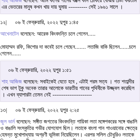
শাহ আজিজ
বলেছেন: আমি কলের গানের বাক্সে কান ঠেকিয়ে বোঝার চেষ্টা করতাম
এর ভেতরের মানুষ কখন খায় দায় ঘুমায় ---------- সেই ১৯৬১ সালে ।
১২|
০৬ ই ফেব্রুয়ারি, ২০২২ দুপুর ১:৪৫
আখেনাটেন
বলেছেন: আরেক কিংবদন্তি চলে গেলেন.....
মোহাম্মদ রফি, কিশোর দা কবেই চলে গেছেন....... লতাজি বাকি ছিলেন......চলে
গেলেন......
০৬ ই ফেব্রুয়ারি, ২০২২ দুপুর ১:৫১
শাহ আজিজ
বলেছেন: সবাইকেই যেতে হবে , এটাই পরম সত্য । গত শতাব্দীর
শেষ ভাগ টুকু অনেক তারার আলোকে ভারতীয় গানের পৃথিবীকে উজ্জ্বল করেছিল
। এখন ব্যাপারটা তেমন নেই ---------------------
১৩|
০৬ ই ফেব্রুয়ারি, ২০২২ দুপুর ২:২৫
জুল ভার্ন
বলেছেন: সঙ্গীত জগতের কিংবদন্তি গায়িকা লতা মঙ্গেশকরের সঙ্গে বাঙালি
ও বাঙালি সংস্কৃতির গভীর যোগযোগ ছিল। লতাকে বাংলা গান গাওয়ানোর ক্ষেত্রে
হেমন্ত মুখোপাধ্যায় অগ্রণী ভূমিকা নিয়েছিলেন। এরপর সলিল চৌধুরিও লতাকে