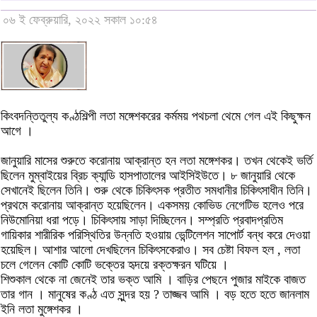
০৬ ই ফেব্রুয়ারি, ২০২২ সকাল ১০:৫৪
কিংবদন্তিতুল্য কণ্ঠশিল্পী লতা মঙ্গেশকরের কর্মময় পথচলা থেমে গেল এই কিছুক্ষন
আগে ।
জানুয়ারি মাসের শুরুতে করোনায় আক্রান্ত হন লতা মঙ্গেশকর। তখন থেকেই ভর্তি
ছিলেন মুম্বাইয়ের ব্রিচ ক্যান্ডি হাসপাতালের আইসিইউতে। ৮ জানুয়ারি থেকে
সেখানেই ছিলেন তিনি। শুরু থেকে চিকিৎসক প্রতীত সমধানীর চিকিৎসাধীন তিনি।
প্রথমে করোনায় আক্রান্ত হয়েছিলেন। একসময় কোভিড নেগেটিভ হলেও পরে
নিউমোনিয়া ধরা পড়ে। চিকিৎসায় সাড়া দিচ্ছিলেন। সম্প্রতি প্রবাদপ্রতিম
গায়িকার শারীরিক পরিস্থিতির উন্নতি হওয়ায় ভেন্টিলেশন সাপোর্ট বন্ধ করে দেওয়া
হয়েছিল। আশার আলো দেখছিলেন চিকিৎসকেরাও। সব চেষ্টা বিফল হল , লতা
চলে গেলেন কোটি কোটি ভক্তের হৃদয়ে রক্তক্ষরন ঘটিয়ে ।
শিশুকাল থেকে না জেনেই তার ভক্ত আমি । বাড়ির পেছনে পুজার মাইকে বাজত
তার গান । মানুষের কণ্ঠ এত সুন্দর হয় ? তাজ্জব আমি । বড় হতে হতে জানলাম
ইনি লতা মুঙ্গেশকর ।