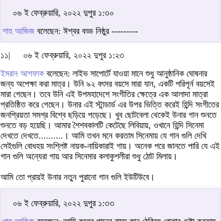
০৬ ই ফেব্রুয়ারি, ২০২২ দুপুর ১:৩০
শাহ আজিজ
বলেছেন: ঈশ্বর বড্ড নিষ্ঠুর ---------
১১|
০৬ ই ফেব্রুয়ারি, ২০২২ দুপুর ১:২৩
ইমরান আশফাক
বলেছেন: লাইভ সাপোর্টে যাওয়া মানে শুধু আনুষ্ঠানিক ঘোষনার
জন্য অপেক্ষা করা মাত্র। উনি ৯২ বৎসর বয়সে মারা যান, একটি পরিপূর্ন বয়সেই
মারা গেছেন। তবে উনি এই উপমহাদেশে সংগীতির ক্ষেত্রে এক আলাদা মাত্রা
প্রতিষ্ঠিত করে গেছেন। উনার এই স্টান্ডার্ড এর উপর ভিত্তি করেই হিন্দি সংগীতের
জনপ্রিয়তা সমগ্র বিশ্বে ছড়িয়ে পড়েছে। খুব ছোটবেলা থেকেই উনার গান শুনতে
শুনতে বড় হয়েছি। আমার শৈশবকালটি কেটেছে লিবিয়ায়, ওখানে হিন্দি সিনেমা
দেখতে দেখতে..........। আমি তখন মনে করতাম সিনেমায় যে গান গুলি দেখি
সেইগুলি বোধহয় সংশ্লিষ্ট নায়ক-নায়িকারাই গায়। অনেক পরে জানতে পারি যে এই
গান গুলি অন্যেরা গায় আর সিনেমার কলাকুশলীরা শুধু ঠোট মিলায়।
আমি তো প্রায়ই উনার নতুন পুরানো গান গুলি ইউটিউবে।
০৬ ই ফেব্রুয়ারি, ২০২২ দুপুর ১:৩৩