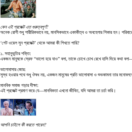
কেন এই প্রজেক্ট এত গুরুত্বপূর্ণ?
অনেক রোগী শুধু শারীরিকভাবে নয়, মানসিকভাবে একাকীত্ব ও অবহেলার শিকার হন। পরিবার
‘গেট ওয়েল সুন প্রজেক্ট’ থেকে আমরা কী শিখতে পারি?
১. সহানুভূতির শক্তি:
একজন মানুষকে স্রেফ “ভালো হয়ে যাও” বলা, তাকে চোখে চোখ রেখে হাসি দিয়ে কথা বল
ভালোবাসার জোর:
সুস্থ হওয়ার পথে শুধু ঔষধ নয়, একজন মানুষের প্রতি ভালোবাসা ও শুভকামনা তার মনোবল
মানবিক সমাজ গড়ার দীক্ষা:
এই প্রজেক্ট প্রমাণ করে যে—মানবিকতা এখনো জীবিত, যদি আমরা তা চর্চা করি।
আপনি চাইলে কী করতে পারেন?