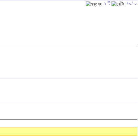
২ টি
+০/-০