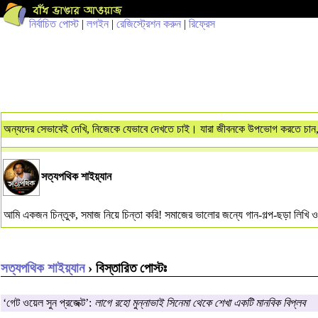
নির্বাচিত পোস্ট
|
লগইন
|
রেজিস্ট্রেশন করুন
|
রিফ্রেস
অন্যদের সেভাবেই দেখি, নিজেকে যেভাবে দেখতে চাই। যারা জীবনকে উপভোগ করতে চান,
সত্যপথিক শাইয়্যান
আমি একজন চিন্তুক, সমাজ নিয়ে চিন্তা করি! সমাজের ভালোর জন্যে গান-গল্প-ছড়া লিখ
সত্যপথিক শাইয়্যান
› বিস্তারিত পোস্টঃ
‘গেট ওয়েল সুন প্রজেক্ট’:
লাগে রহো মুন্নাভাই সিনেমা থেকে শেখা একটি মানবিক বিপ্লব