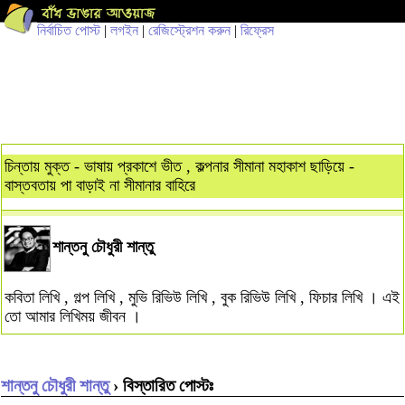
নির্বাচিত পোস্ট
|
লগইন
|
রেজিস্ট্রেশন করুন
|
রিফ্রেস
চিন্তায় মুক্ত - ভাষায় প্রকাশে ভীত , কল্পনার সীমানা মহাকাশ ছাড়িয়ে -
বাস্তবতায় পা বাড়াই না সীমানার বাহিরে
শান্তনু চৌধুরী শান্তু
কবিতা লিখি , গল্প লিখি , মুভি রিভিউ লিখি , বুক রিভিউ লিখি , ফিচার লিখি । এই
তো আমার লিখিময় জীবন ।
শান্তনু চৌধুরী শান্তু
› বিস্তারিত পোস্টঃ