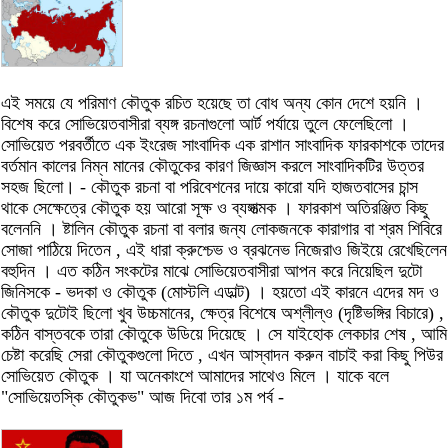
এই সময়ে যে পরিমাণ কৌতুক রচিত হয়েছে তা বোধ অন্য কোন দেশে হয়নি ।
বিশেষ করে সোভিয়েতবাসীরা ব্যঙ্গ রচনাগুলো আর্ট পর্যায়ে তুলে ফেলেছিলো ।
সোভিয়েত পরবর্তীতে এক ইংরেজ সাংবাদিক এক রাশান সাংবাদিক ফারকাশকে তাদের
বর্তমান কালের নিম্ন মানের কৌতুকের কারণ জিজ্ঞাস করলে সাংবাদিকটির উত্তর
সহজ ছিলো। - কৌতুক রচনা বা পরিবেশনের দায়ে কারো যদি হাজতবাসের চান্স
থাকে সেক্ষেত্রে কৌতুক হয় আরো সূক্ষ ও ব্যঙ্গাত্মক । ফারকাশ অতিরঞ্জিত কিছু
বলেননি । ষ্টালিন কৌতুক রচনা বা বলার জন্য লোকজনকে কারাগার বা শ্রম শিবিরে
সোজা পাঠিয়ে দিতেন , এই ধারা ক্রুশ্চেভ ও ব্রঝনেভ নিজেরাও জিইয়ে রেখেছিলেন
বহুদিন । এত কঠিন সংকটের মাঝে সোভিয়েতবাসীরা আপন করে নিয়েছিল দুটো
জিনিসকে - ভদকা ও কৌতুক (মোস্টলি এডাল্ট) । হয়তো এই কারনে এদের মদ ও
কৌতুক দুটোই ছিলো খুব উচ্চমানের, ক্ষেত্র বিশেষে অশ্লীল্ও (দৃষ্টিভঙ্গির বিচারে) ,
কঠিন বাস্তবকে তারা কৌতুকে উডিয়ে দিয়েছে । সে যাইহোক লেকচার শেষ , আমি
চেষ্টা করেছি সেরা কৌতুকগুলো দিতে , এখন আস্বাদন করুন বাচাই করা কিছু পিউর
সোভিয়েত কৌতুক । যা অনেকাংশে আমাদের সাথেও মিলে । যাকে বলে
"সোভিয়েতস্কি কৌতুকভ" আজ দিবো তার ১ম পর্ব -