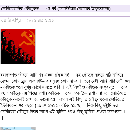
সোভিয়েতস্কি কৌতুকভ" - ১ম পর্ব (আর্মেনিয়ার বেতারের উত্তরমালা)
০৪ ঠা এপ্রিল, ২০১৬ রাত ৯:৪৫
ব্যক্তিগত জীবনে আমি খুব একটা রসিক নই । নই কৌতুক বলিয়ে মাঠ মাতিয়ে
দেওয়া কোন সেন্স অফ হিউমার সমৃদ্ধ কোন মানব । তবে যেটা আমি পারি সেটা হল
- কৌতুক শুনে মুগ্ধ চোখে হাসতে পারি । এই লিখটাও কৌতুক সংক্রান্ত । তবে
বাংলা কৌতুক নয় পিওর রাশান কৌতুক। তবে একে ঠিক রাশান না বলে সোভিয়েত
কৌতুক বললেই বোধ হয় ভালো হয় - কারণ এই বিখ্যাত কৌতুকগুলো সোভিয়েত
ইউনিয়নের ৭৫ বছরে (১৯১৭-১৯৯১) রচিত হয়েছে । নিচে কিছু দুষ্টুমি ভরা
সোভিয়েত কৌতুক দিবার আগে এই ভূমিকা পরও কিছু ভূমিকা দেওয়া আবশ্যক ।
।