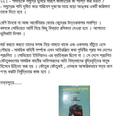
২২। - শাশুড়িকে সমুদ্রে ডুবিয়ে মাৱলে জামাইয়েৱ কী শাস্তি কৱা উচিত ?
- সমুদ্রেৱ পানি দূষিত কৱে পাৱিবেশ দূষণেৱ দায়ে বড়ো অঙ্কেৱ একটি জৱিমানা
তাকে দিতে হবে ।
বেশি টানবো না আজ আর্মেনিয়ার বেতার কেন্দ্রের উত্তরমালার সমাপ্তি ।
কালকে সোভিয়েত আর্মি নিয়ে কিছু বিখ্যাত রসিকতা দেওয়া হবে । আপাতত
ভূমিকাটা দিলাম ।
মার্চ কৱতে কৱতে তাদেৱ মগজ নিচে নামতে থাকে এবং একসময় হাঁটুতে এসে
পৌছায় - সাময়িক বাহিনী সর্ম্পকে এমন অতিৱঞ্জিত কথা পৃথিবীৱ প্রায় সব দেশেও
প্রচলিত । সোভিয়েত ইউনিয়নও এৱ ব্যতিক্রম ছিলো না । সে দেশে প্রচলিত
কৌতুকগুলোৱ সামৱিক বাহনীৱ অফিসাৱদেৱ অতি নিম্নমানেৱ বুদ্ধিবৃত্তিৱ মানুষ
হিসেবে চিহ্নিত কৱা হয় । কৌতুক কৌতুকই , এসবকে আক্ষৱিকভাবে সত্য বলে
গণ্য কৱাটা নির্বুদ্ধিতাৱ কাজ হবে ।
তথ্যসুত্র......