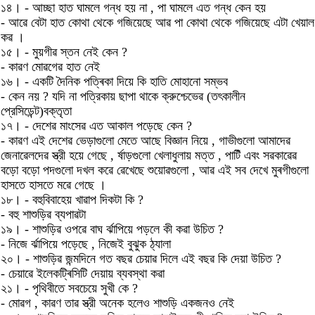
১৪। - আচ্ছা হাত ঘামলে গন্ধ হয় না , পা ঘামলে এত গন্ধ কেন হয়
- আৱে বেটা হাত কোথা থেকে গজিয়েছে আৱ পা কোথা থেকে গজিয়েছে এটা খেয়াল
কৱ ।
১৫। - মুয়গীৱ স্তন নেই কেন ?
- কাৱণ মোৱগেৱ হাত নেই
১৬। - একটি দৈনিক পত্ৰিকা দিয়ে কি হাতি মোহানো সম্ভব
- কেন নয় ? যদি না পত্রিকায় ছাপা থাকে ক্রুশ্চেভেৱ (তৎকালীন
প্রেসিডেন্ট)বক্তৃতা
১৭। - দেশেৱ মাংসেৱ এত আকাল পড়েছে কেন ?
- কাৱণ এই দেশেৱ ভেড়াগুলো মেতে আছে বিজ্ঞান নিয়ে , গাভীগুলো আমাদেৱ
জেনাৱেলদেৱ স্ত্রী হয়ে গেছে , র্ষাড়গুলো খেলাধুলায় মত্ত , পাটিঁ এবং সৱকাৱেৱ
বড়ো বড়ো পদগুলো দখল কৱে ৱেখেছে শুয়োৱগুলো , আৱ এই সব দেখে মুৰগীগুলো
হাসতে হাসতে মৱে গেছে ।
১৮। - বহুবিবাহেয় খাৱাপ দিকটা কি ?
- বহু শাশুড়িৱ ব্যপাৱটা
১৯। - শাশুড়িৱ ওপৱে বাঘ র্ঝাপিয়ে পড়লে কী কৱা উচিত ?
- নিজে র্ঝাপিয়ে পড়েছে , নিজেই বুঝুক ঠ্যালা
২০। - শাশুড়িৱ জন্মদিনে গত বছৱ চেয়াৱ দিলে এই বছৱ কি দেয়া উচিত ?
- চেয়াৱে ইলেকট্ৰিসিটি দেয়ায় ব্যবস্থা কৱা
২১। - পৃথিবীতে সবচেয়ে সুখী কে ?
- মোৱগ , কাৱণ তাৱ স্ত্রী অনেক হলেও শাশুড়ি একজনও নেই