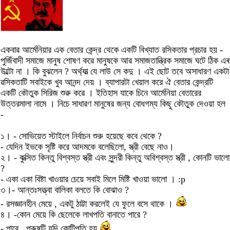
একবাৱ আর্মেনিয়ার এক বেতার কেন্দ্র থেকে একটি বিখ্যাত রসিকতার প্রচার হয় -
পুজিঁবাদী সমাজে মানুষ শোষণ কৱে মানুষকে আৱ সমাজতান্ত্রিক সমাজে ঘটে ঠিক এৰ
উল্টো না । কি বুঝলেন ? অর্থ্যাত্‍ যে লাউ সে কদু । এই ছোট তবে অসাধারণ একটা
ৱসিকতাটি সবাইকে খুব আনন্দ দেয় । ব্যাপারটা খেয়াল করে ঐ বেতার কেন্দ্রটি
একটি কৌতুক সিরিজ শুৱু কৱে । ইতিহাস যাকে চিনে আর্মেনিয়া বেতারের
উত্তরমালা নামে । নিচে সাধাৱণ মানুষের জন্য বোধগম্য কিছু কৌতুক দেওয়া হল
-
১। - সোভিয়েত স্টাইলে নির্বাচন শুরু হয়েছে কবে থেকে ?
- যেদিন ইভকে সৃষ্টি করে আদমকে বলেছিলো, স্ত্রী বেছে নাও।
২। - কুত্সিত কিন্তু বিশ্বস্ত স্ত্রী এবং সুন্দরী কিন্তু অবিশ্বস্ত স্ত্রী , কোনটি ভালো
?
- একা একা বিষ্টা খাওয়ার চেয়ে সবাই মিলে মিষ্টি খাওয়া ভালো । :p
৩।- আন্তঃসত্ত্বা বালিকা বলতে কি বোঝাও ?
- রসজ্ঞানহীন মেয়ে , একটু ঠাট্টা করলেই যে ফুলে বসে থাকে ।
৪। -কোন মেয়ে কি ছেলেকে লাখপতি বানাতে পারে ?
- পারে , পুরুষটি যদি কোটিপতি হয়