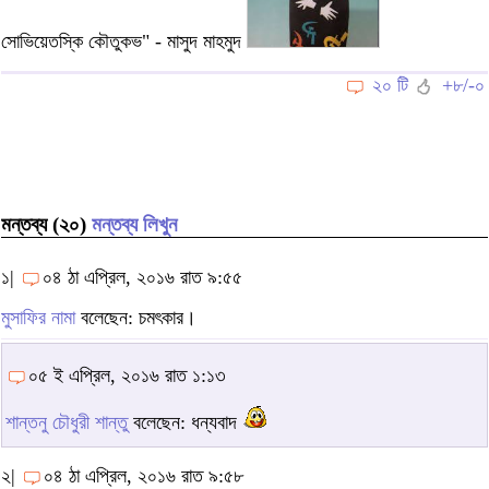
সোভিয়েতস্কি কৌতুকভ" - মাসুদ মাহমুদ
২০ টি
+৮/-০
মন্তব্য (২০)
মন্তব্য লিখুন
১|
০৪ ঠা এপ্রিল, ২০১৬ রাত ৯:৫৫
মুসাফির নামা
বলেছেন: চমৎকার।
০৫ ই এপ্রিল, ২০১৬ রাত ১:১৩
শান্তনু চৌধুরী শান্তু
বলেছেন: ধন্যবাদ
২|
০৪ ঠা এপ্রিল, ২০১৬ রাত ৯:৫৮