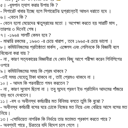
৫। -ধূমপান ত্যাগ করার উপায় কি ?
- সিগারেট খাবার ইচ্ছে হলে সিগারেটের দুপ্রান্তেই আগুন ধরাতে হবে ।
৬। -বেতন কি ?
- বেতন হলো মেয়েদের ঋতুস্রাবের মতো । অপেক্ষা করতে হয় সারাটি মাস ,
তারপর ৩ দিনেই শেষ।
৭। -১৯৬৪ সালটি কেমন হবে ?
- মাঝারি রকমের , ১৯৬৩ -র চেয়ে খারাপ , তবে ১৯৬৫-র চেয়ে ভালো ।
৮। কমিউনিজমের প্রতিষ্ঠাতা মার্কস , এঙ্গেলস এবং লেলিনকে কি বিজ্ঞানী বলে
বিবেচনা করা যায় ?
- না , কারণ সত্যকারের বিজ্ঞানীরা যে কোন কিছু আগে পরীক্ষা করেন গিনিপিগের
ওপরে
৯। কমিউনিজমের সময় কি প্রেম থাকবে ?
-ওই সময় যেহেতু টাকা থাকবে না , তাই প্রেমও থাকবে না ।
১০। - আদম কি পরনারীতে গমন করতেন ?
- না , কারণ সুযোগ ছিলো না । তবু সন্দেহ প্রবণ ইভ প্রতিদিন আদমের পাঁজরে
হাড় গুনে দেখতেন।
১১। -বস ও অধীনস্থ কর্মচারীর মত বিনিময় বলতে তুমি কি বুঝো ?
- অধীনস্থ কর্মচারী বসের ঘরে ঢোকে নিজের মত নিয়ে এবং বেরিয়ে আসে বসের মত
নিয়ে।
১৩। -সোভিয়েত নাগরিক কি নির্ভয়ে তার মতামত প্রকাশ করতে পারে ?
- অবশ্যই পারে , চিরতরে যদি বিদেশ চলে গেলে ।