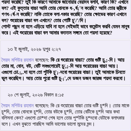
পয়দা করেছি? তুই কি কারণে আমাকে জানোয়ার বেয়াদব বলবি, কারণ কি? এখানে
বল? এই কুত্তার বাচ্চা আমি তোর বোনকে ধ-,র্ষ;'ন করেছি? আমি তোর স্ত্রীকে
গণধ-:র্ষ-ন করেছি? নাকি তোকে বলা-ৎকার করেছি? তোর ক্ষোভের কারণ এখানে
বল? শুয়োরের বাচ্চা বল এখানে? তোর গোষ্টি চু'/'/দি।
পোস্ট পছন্দ না হলে এড়িয়ে যাবি না হলে সেইভাই ভাবে কমেন্টস করবি যেমন মানুষ
করে। এই শুয়োরের বাচ্চা বল আমার কততম সঙ্গমে তো পয়দা হয়েছে?
১৩ ই জুলাই, ২০২৬ দুপুর ২:২৭
সৈয়দ মশিউর রহমান
বলেছেন:
কি রে শুরোরের বাচ্চা? তোর গুষ্টি চু,;-দি। আয়
তোর মা, বোন, বউ, বেটি সবগুলোরেই চু/,;-দি আয় শুয়োরেরর বাচ্চা আয়।
এগুলো চো.;,.দা হলে তো পুটকি চু';-দবো শুয়োরের বাচ্চা। তুই আমাকে চিনতে
ভুল করেছিস। আয় তোর পুরো গুষ্টি চু-;',দে ডজন ডজন জারজ পয়দা করবো।
২০ শে জুলাই, ২০২৬ বিকাল ৪:১৫
সৈয়দ মশিউর রহমান
বলেছেন: কি রে শুয়োরের বাচ্চা তোর গুষ্টি চু*দি। তোর মাকে
চু*দি, তোর বোনকে চু*দি, তোর বউকে চু*দি, তোর বেটিকে চু*দি আর কথা
বলিসনা কেন? এগুলো চো*দা শেষ হলে তোর পু*টকি চু*দবো যেটাকে বলাৎকার
বলে। এখন বুঝতে পারছিস আমি ভালোর ভালো মন্দের মন্দ।