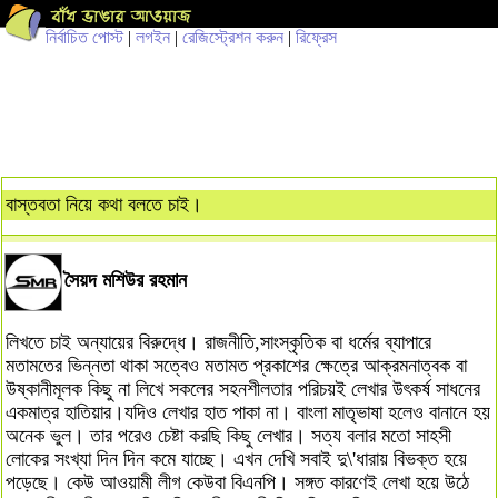
নির্বাচিত পোস্ট
|
লগইন
|
রেজিস্ট্রেশন করুন
|
রিফ্রেস
বাস্তবতা নিয়ে কথা বলতে চাই।
সৈয়দ মশিউর রহমান
লিখতে চাই অন্যায়ের বিরুদ্ধে। রাজনীতি,সাংস্কৃতিক বা ধর্মের ব্যাপারে
মতামতের ভিন্নতা থাকা সত্বেও মতামত প্রকাশের ক্ষেত্রে আক্রমনাত্বক বা
উষ্কানীমূলক কিছু না লিখে সকলের সহনশীলতার পরিচয়ই লেখার উৎকর্ষ সাধনের
একমাত্র হাতিয়ার।যদিও লেখার হাত পাকা না। বাংলা মাতৃভাষা হলেও বানানে হয়
অনেক ভুল। তার পরেও চেষ্টা করছি কিছু লেখার। সত্য বলার মতো সাহসী
লোকের সংখ্যা দিন দিন কমে যাচ্ছে। এখন দেখি সবাই দু\'ধারায় বিভক্ত হয়ে
পড়েছে। কেউ আওয়ামী লীগ কেউবা বিএনপি। সঙ্গত কারণেই লেখা হয়ে উঠে