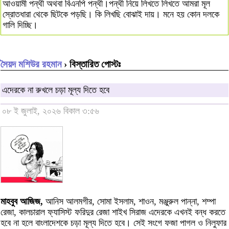
আওয়ামী পন্থী অথবা বিএনপি পন্থী।পন্থী নিয়ে লিখতে লিখতে আমরা মূল
স্রোতধারা থেকে ছিটকে পড়ছি। কি লিখছি বোঝাই দায়। মনে হয় কোন দলকে
গালি দিচ্ছি।
সৈয়দ মশিউর রহমান
› বিস্তারিত পোস্টঃ
এদেরকে না রুখলে চড়া মূল্য দিতে হবে
০৮ ই জুলাই, ২০২৬ বিকাল ৩:৫৬
মাহবুব আজিজ,
আনিস আলমগীর, সোমা ইসলাম, শাওন, মঞ্জুরুল পান্না, শম্পা
রেজা, কালচারাল ফ্যাসিস্ট ফরিদুর রেজা শাইখ সিরাজ এদেরকে এখনই বন্ধ করতে
হবে না হলে বাংলাদেশকে চড়া মূল্য দিতে হবে। সেই সংগে ফজা পাগল ও নিলুফার