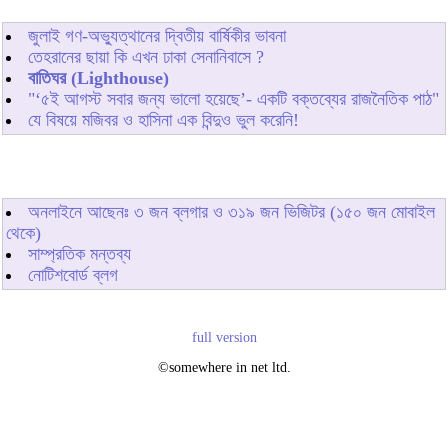
জুলাই গণ-অভ্যুত্থানের দ্বিতীয় বার্ষিকীর ভাবনা
তেহরানের ছায়া কি এখন ঢাকা সেনানিবাসে ?
বাতিঘর (Lighthouse)
"‘৫ই আগস্ট সবার জন্য ভালো হয়েছে’- একটি বক্তব্যের রাজনৈতিক পাঠ"
যে বিষয়ে মজিবর ও হাসিনা এক বিন্দুও ভুল করেনি!
অনলাইনে আছেনঃ
৩
জন ব্লগার ও
৩১৯
জন ভিজিটর (১৫০ জন মোবাইল
থেকে)
সাম্প্রতিক মন্তব্য
নোটিশবোর্ড ব্লগ
full version
©somewhere in net ltd.