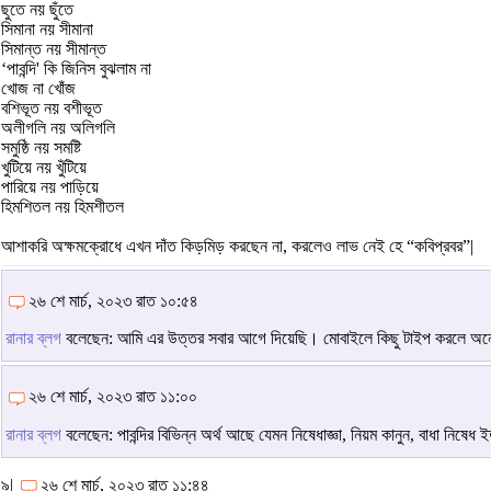
ছুতে নয় ছুঁতে
সিমানা নয় সীমানা
সিমান্ত নয় সীমান্ত
‘পাবন্দি' কি জিনিস বুঝলাম না
খোজ না খোঁজ
বশিভূত নয় বশীভূত
অলীগলি নয় অলিগলি
সমুষ্ঠি নয় সমষ্টি
খুটিয়ে নয় খুঁটিয়ে
পারিয়ে নয় পাড়িয়ে
হিমশিতল নয় হিমশীতল
আশাকরি অক্ষমক্রোধে এখন দাঁত কিড়মিড় করছেন না, করলেও লাভ নেই হে “কবিপ্রবর”|
২৬ শে মার্চ, ২০২৩ রাত ১০:৫৪
রানার ব্লগ
বলেছেন: আমি এর উত্তর সবার আগে দিয়েছি। মোবাইলে কিছু টাইপ করলে অনেকক
২৬ শে মার্চ, ২০২৩ রাত ১১:০০
রানার ব্লগ
বলেছেন: পাবন্দির বিভিন্ন অর্থ আছে যেমন নিষেধাজ্ঞা, নিয়ম কানুন, বাধা নিষেধ ই
৯|
২৬ শে মার্চ, ২০২৩ রাত ১১:৪৪