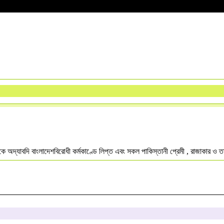
১ থেকে অদ্যাবদি বাংলাদেশবিরোধী কর্মকাণ্ডে লিপ্ত এবং সকল পাকিস্তানী প্রেমী , রাজাকার ও