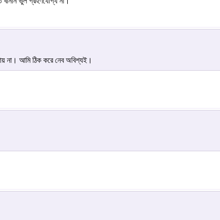
ত বানান ভুল গ্রহণযোগ্য না।
 যায় না। আমি ঠিক করে নেব অবিশ্যই।