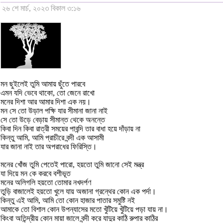
২৬ শে মার্চ, ২০২৩ বিকাল ৩:১৬
মন ছুইলেই তুমি আমায় ছুঁতে পারবে
এমন যদি ভেবে থাকো, তো জেনে রাখো
মনের দিশা আর আমার দিশা এক নয়।
মন সে তো উড়াল পক্ষি যার সীমানা জানা নাই
সে তো উড়ে বেড়ায় সীমান্ত থেকে অনন্তে
কিবা দিন কিবা রাত্রী সময়ের পাবন্দি তার বাধা হয়ে দাঁড়ায় না
কিন্তু আমি, আমি প্রাচীরে বন্দী এক আসামী
যার জানা নাই তার অপরাধের ফিরিস্তি।
মনের খোঁজ তুমি পেতেই পারো, হয়তো তুমি জানো সেই মন্ত্র
যা দিয়ে মন কে করবে বশীভূত
মনের অলিগলি হয়তো তোমার নখদর্পণ
তুড়ি বাজালেই হয়তো খুলে যায় অজানা গ্রন্থের কোন এক পর্দা।
কিন্তু এই আমি, আমি তো কোন হাজার পাতার সমুষ্টি নই
আমাকে তো বিশাল কোন উপন্যাসের মতো খুঁটিয়ে খুঁটিয়ে পড়া যায় না।
কিংবা অতিন্দ্রীয় কোন মায়া জালে বন্দী করে যাদুর কাঠি রুপার কাঠির