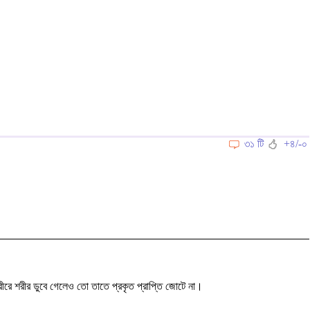
৩১ টি
+৪/-০
ীরে শরীর ডুবে গেলেও তো তাতে প্রকৃত প্রাপ্তি জোটে না।