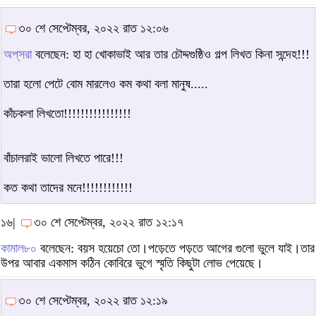
৩০ শে সেপ্টেম্বর, ২০২২ রাত ১২:০৬
অপ্‌সরা
বলেছেন: হা হা খোকাভাই আর তার চৌদ্দগুষ্ঠিও গল্প লিখত কিনা সন্দেহ!!!
তারা হলো পেটে বোম মারলেও কম কথা বলা মানুষ.....
কাঁচকলা লিখতো!!!!!!!!!!!!!!!!
বাঁচালরাই ভালো লিখতে পারে!!!
কত কথা তাদের মনে!!!!!!!!!!!!
১৬|
৩০ শে সেপ্টেম্বর, ২০২২ রাত ১২:১৭
কামাল৮০
বলেছেন: বয়স হয়েচো তো।পড়েতে পড়তে আগের গুলো ভুলে যাই।তার
উপর আবার একমাস কঠিন কোবিরে ভুগে স্মৃতি কিছুটা লোভ পেয়েছে।
৩০ শে সেপ্টেম্বর, ২০২২ রাত ১২:১৯