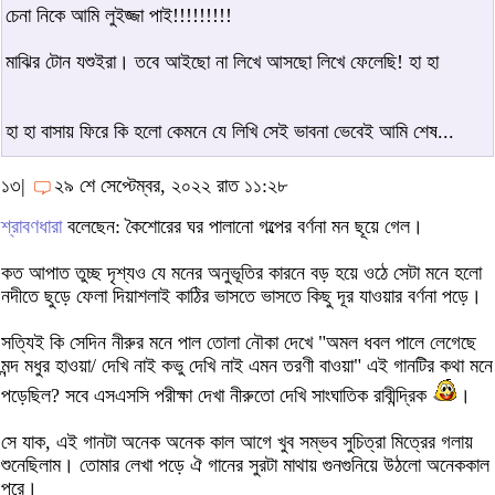
চেনা নিকে আমি লুইজ্জা পাই!!!!!!!!!
মাঝির টোন যশুইরা। তবে আইছো না লিখে আসছো লিখে ফেলেছি! হা হা
হা হা বাসায় ফিরে কি হলো কেমনে যে লিখি সেই ভাবনা ভেবেই আমি শেষ...
১৩|
২৯ শে সেপ্টেম্বর, ২০২২ রাত ১১:২৮
শ্রাবণধারা
বলেছেন: কৈশোরের ঘর পালানো গল্পের বর্ণনা মন ছূয়ে গেল।
কত আপাত তুচ্ছ দৃশ্যও যে মনের অনুভূতির কারনে বড় হয়ে ওঠে সেটা মনে হলো
নদীতে ছুড়ে ফেলা দিয়াশলাই কাঠির ভাসতে ভাসতে কিছু দূর যাওয়ার বর্ণনা পড়ে।
সত্যিই কি সেদিন নীরুর মনে পাল তোলা নৌকা দেখে "অমল ধবল পালে লেগেছে
মন্দ মধুর হাওয়া/ দেখি নাই কভু দেখি নাই এমন তরণী বাওয়া" এই গানটির কথা মনে
পড়েছিল? সবে এসএসসি পরীক্ষা দেখা নীরুতো দেখি সাংঘাতিক রাবীন্দ্রিক
।
সে যাক, এই গানটা অনেক অনেক কাল আগে খুব সম্ভব সুচিত্রা মিত্রের গলায়
শুনেছিলাম। তোমার লেখা পড়ে ঐ গানের সুরটা মাথায় গুনগুনিয়ে উঠলো অনেককাল
পরে।