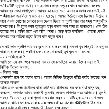
করে এক গাদা পানিফল। সেই পানিফল খেতে দিয়ে এটাও বললো যে আমরা যেন না
ভাবি এটাই দুপুরের খানা। সে আমাদের জন্য দুপুরের খাবার আয়োজন করেছে।
আমার খুব লজ্জা লাগছিলো। আমার আবদারে মানে আমার জ্বালায় খোকাভাই এই
প্রদীপকেও জ্বালিয়ে মারতে বাধ্য হয়েছে। আমরা উঠোনে বসে ছিলাম। উঠোনের
ধারে একটা পোলোর ভেতরে ঢাকা দেওয়া ছিলো মা মুরগী আর তার সদ্য প্রস্ফুটিত
ছানাপোনা। কি সুন্দর নরম তুলতুলে হলুদ কালো আর সাদা রং ছানাগুলো। যেন ঠিক
তুলোর বল। বাড়ির চালে এক ঝাঁক পায়রা। উড়ে উড়ে বসছিলো। কোনো কোনো
কপোত কপোোতিরা মত্ত ছিলো বাক বাকুম রবে।
সে যাইহোক প্রদীপ তার ঘর খুলে দিয়ে চলে গেলো। বললো খুব শিঘ্রিই সে দুপুরের
খানা নিয়ে ফিরবে। প্রদীপ চলে যেতে খোকাভাই মুখ খুললো। বললো,
- ভয় পাচ্ছিস না ?
আমি তো সে কথা শুনে অবাক! এহ রে খোকাভাইকে আবার কিসের ভয়! তাই
নির্ভিক চিত্তে বললাম,
- কিসের ভয়!
খোকাভাই মনে হয় হতাশ হলো। আমার নির্ভিক চিত্তের বলিষ্ঠ কন্ঠের উত্তর শুনে
হাসতে লাগলো।
আমি তখন ওদের উঠোনের ধারে ছোট করে চালাঘরের মত করে বাঁধা রান্নাঘর,
কলতলা, কলাগাছ আবার কলাবতী ফুলগাছ দেখতে লাগলাম পরম আগ্রহে। তুলসী
গাছের নীচে মনে হয় ওরা পূজো দিত রোজ সন্ধ্যায়। যাইহোক এসব দেখে দেখে
আমি ও বাড়ির লোকজনদেরকে এবং ওদের জীবন যাত্রার স্টাইলটাকে ঠিক ঠাক
বুঝার চেষ্টা করছিলাম। খোকাভাই বিরক্ত হয়ে বললো,