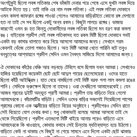
অংশটুকুই ছিলো লবঙ্গ লতিকার শেষ ভাঁজটা দেবার পরে শেষে এসে মুখটা লবঙ্গ দিয়ে
আটকে দিতে হয়। তাই নাকি এর নাম লবঙ্গ লতিকা। এই লবঙ্গ লতিকা দোকানে
ওমন কমলা জাফরান রঙ্গের পাওয়া গেলেও আমাদের বাড়িরটাতে কোনো রঙ্গ মেশানো
হত না তাই সে সব ছিলো একটু অন্য রকম। কিছুটা লালচে রঙ্গের। ভাজার
কারণেই ওমন রং হত কিন্তু দোকানীদের লবঙ্গ লতিকা ছিলো মন হরণ করা কমলা
রঙ। যাইহোক প্রদীপ সেই লবঙ্গ লতিকাসহ যত রকম মিষ্টি ছিলো দোকানে সবই
একটা বড় কাসার থালাতে করে নিয়ে আসলো আমাদের জন্য। সেখানে গরম
কেবলই ভেঁজে তোলা গজাও ছিলো। অত মিষ্টি আমরা খেতে পারিনি বটে তবুও
বন্ধুত্বের আপ্যায়নে প্রদীপ সেদিন ওমন নৈবদ্য সাজিয়ে দিলো আমাদের জন্য।
ঐ দোকানের কাঁঠের বেঞ্চি আর নড়বড়ে টেবিলে বসে ছিলাম যখন আমরা। সেখানেও
হাজির হয়েছিলো কয়েকটা ছোট ছোট আদুল গায়ের ছেলেমেয়েরা। ওদের হাতে
ছিলো কাঁঠি আইস্ক্রিম। হাত বেয়ে নামছিলো সেই মিষ্টি বরফ গলা লাল কমলা রঙের
পানি। সেদিকে ভ্রুক্ষেপ ছিলো না তাদের। ওরা দেখছিলো আমাদেরকেই। যেন
আজব গ্রহের দুইটি অদ্ভূত প্রাণী আমরা। প্রদীপ তার বাড়িতে নিয়ে গেলো
আমাদেরকে। কাঁচামাটির বাড়িটা। সেদিন ওদের বাড়ির সকলেই গিয়েছিলো পাশের
গ্রামের কোনো এক আত্মীয়ের বাড়িতে বিয়ের অনুষ্ঠানে। প্রদীপেরও সেদিন রাতে
সেই বিয়েতে যোগ দেবার কথা। শুধু খোকাভাই বলেছে আমরা আসবো তাই সে
থেকে গিয়েছিলো। প্রদীপ এতগুলো মিষ্টি খাইয়ে আনার পরেও বাড়িতে এনে
আমাদেরকে কি খাওয়াবে, কোথায় বসাবে সেই চিন্তায় ব্যতিব্যাস্ত হয়ে উঠলো।
বাড়িতে কেউ না থাকায় সে কিছুই না পেয়ে সামনে এনে দিলো একটা ছোট ঝাকায়