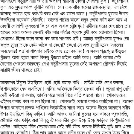
আসছিলো কচুরীপানারা ও তার অপরূপ মায়াময় বেগুনী গোলাপী ফুল। কচুরীপানার
ফুল এত সুন্দর আগে বুঝিনি আমি। যেন এক ঝাঁক জলের রাজকন্যারা, দল বেঁধে
ভাসছে সকলে হাত ধরাধরি করে ঢেউ এর তালে তালে। কচুরীপানার ফুলের উপরে
উড়ছিলো কয়েকটা মৌমাছি। তাদের গায়ের কালো হলুদ ডোরা কাটা নক্সা আর ঐ
বেগুনী গোলাপী ফুলগুলো কি যে এক অবাক সৌন্দর্য্য! দাদীমার ঘরের দেওয়ালে তার
হাতের বোনা অনেক সেলাই কাঁচ আর কাঁঠের ফ্রেমে বন্দী করে ঝোলানো ছিলো।
সেখানেও ছিলো জলে ভাসা পদ্ম আর শাপলার ছবি। আচ্ছা কচুরীপানার ফুলও তো
কত্ত সুন্দর তাকে কেউ আঁকে না কেনো? কেনো সে এত সুন্দরী হয়েও সকলের
অবহেলার! পদ্ম বা শাপলার চাইতে সেও তো কম নয়! এ সকল প্রশ্নের উত্তর
খুঁজলে আজ হয়ত পাবো কিন্তু খুঁজতে চাইনা আমি আর। আমি আমার সেই
কৈশোর পেরুনো তারুন্যে দেখা কচুরীপানার ফুলের সেই অপরূপা সৌন্দর্য্য নিয়েই
সারাটা জীবন থাকতে চাই।
আকাশের উঁচুতে উড়ছিলো ছোট্ট ছোট্ট চাতক পাখি। মাঝিটা তাই দেখে বললো,
ঈশানকোনে মেঘ জমতিছে। মনিরা আইজকে কিন্ত দেওয়া হবি। তুমরা বাপু বেশি
দেরী কইরো না কলাম, তাহলি পরে আমি নিয়ে যাতি পারবো নানে। খোকাভায়ের
এইসব কথায় কান বা মন ছিলো না। খোকাভাই কোনো কথাও বলছিলো না। অনেক
উপরে আকাশে চাতক পাখিদের উড়াউড়ির সাথে সাথে অনেক নীচের আকাশে নদীর
উপর উড়ছিলো কিছু ফড়িং। আমি আজও জানিনা ফুলের বনে থাকবে প্রজাপতি,
মৌমাছি আর ফড়িং এরা কিন্তু ঐ মাঝনদীর বুকে উড়ে উড়ে ফড়িংরা কি খুঁজছিলো
সেদিন! যাইহোক ক্ষীন স্রোতধারার সেই নদী তীরে কয়েক মিনিটেই বুঝি চলে এলো
আমাদের নৌকাটা। ঠিক তার আগে আগে নদীর জলে ছোঁ মেরে উপরে উড়ে গিয়ে