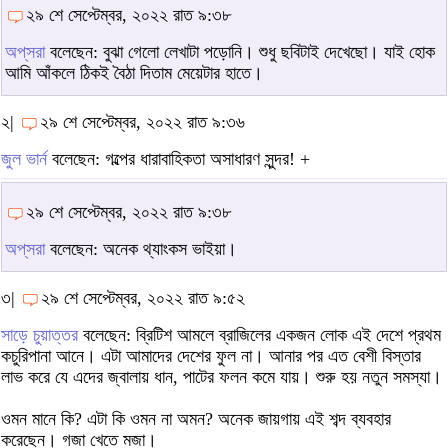
২৯ শে সেপ্টেম্বর, ২০২২ রাত ৯:৩৮
অপ্‌সরা
বলেছেন: বুঝা গেলো লেখাটা পড়োনি। শুধু ছবিটাই দেখেছো। যাই হোক
আমি আঁকলে ঠিকই বৈঠা দিতাম মেয়েটার হাতে।
২|
২৯ শে সেপ্টেম্বর, ২০২২ রাত ৯:৩৬
জুল ভার্ন
বলেছেন: গল্পের ধারাবাহিকতা অসাধারণ সুন্দর! +
২৯ শে সেপ্টেম্বর, ২০২২ রাত ৯:৩৮
অপ্‌সরা
বলেছেন: অনেক থ্যাংকস ভাইয়া।
৩|
২৯ শে সেপ্টেম্বর, ২০২২ রাত ৯:৫২
সাড়ে চুয়াত্তর
বলেছেন: ব্রিটিশ আমলে ব্রাজিলের একজন লোক এই দেশে প্রথম
কচুরিপানা আনে। এটা আমাদের দেশের ফুল না। আনার পর এত বেশী বিস্তার
লাভ করে যে এদের জ্বালায় ধান, পাটের ফলন কমে যায়। শুরু হয় নতুন সমস্যা।
ওমন মানে কি? এটা কি ওমন না অমন? অনেক জায়গায় এই শব্দ ব্যবহার
করেছেন। গজা খেতে মজা।