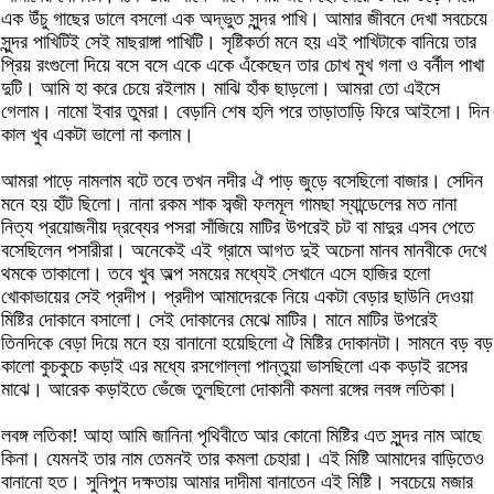
এক উঁচু গাছের ডালে বসলো এক অদ্ভুত সুন্দর পাখি। আমার জীবনে দেখা সবচেয়ে
সুন্দর পাখিটিই সেই মাছরাঙ্গা পাখিটি। সৃষ্টিকর্তা মনে হয় এই পাখিটাকে বানিয়ে তার
প্রিয় রংগুলো দিয়ে বসে বসে একে একে এঁকেছেন তার চোখ মুখ গলা ও বর্নীল পাখা
দুটি। আমি হা করে চেয়ে রইলাম। মাঝি হাঁক ছাড়লো। আমরা তো এইসে
গেলাম। নামো ইবার তুমরা। বেড়ানি শেষ হলি পরে তাড়াতাড়ি ফিরে আইসো। দিন
কাল খুব একটা ভালো না কলাম।
আমরা পাড়ে নামলাম বটে তবে তখন নদীর ঐ পাড় জুড়ে বসেছিলো বাজার। সেদিন
মনে হয় হাঁট ছিলো। নানা রকম শাক সব্জী ফলমূল গামছা স্যান্ডেলের মত নানা
নিত্য প্রয়োজনীয় দ্রব্যের পসরা সাঁজিয়ে মাটির উপরেই চট বা মাদুর এসব পেতে
বসেছিলেন পসারীরা। অনেকেই এই গ্রামে আগত দুই অচেনা মানব মানবীকে দেখে
থমকে তাকালো। তবে খুব অল্প সময়ের মধ্যেই সেখানে এসে হাজির হলো
খোকাভায়ের সেই প্রদীপ। প্রদীপ আমাদেরকে নিয়ে একটা বেড়ার ছাউনি দেওয়া
মিষ্টির দোকানে বসালো। সেই দোকানের মেঝে মাটির। মানে মাটির উপরেই
তিনদিকে বেড়া দিয়ে মনে হয় বানানো হয়েছিলো ঐ মিষ্টির দোকানটা। সামনে বড় বড়
কালো কুচকুচে কড়াই এর মধ্যে রসগোল্লা পান্তুয়া ভাসছিলো এক কড়াই রসের
মাঝে। আরেক কড়াইতে ভেঁজে তুলছিলো দোকানী কমলা রঙ্গের লবঙ্গ লতিকা।
লবঙ্গ লতিকা! আহা আমি জানিনা পৃথিবীতে আর কোনো মিষ্টির এত সুন্দর নাম আছে
কিনা। যেমনই তার নাম তেমনই তার কমলা চেহারা। এই মিষ্টি আমাদের বাড়িতেও
বানানো হত। সুনিপুন দক্ষতায় আমার দাদীমা বানাতেন এই মিষ্টি। সবচেয়ে মজার