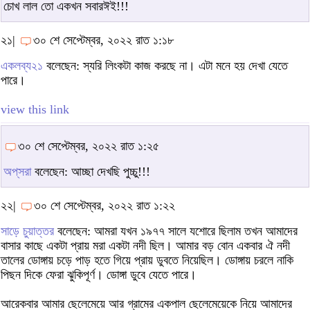
চোখ লাল তো একখন সবারঈই!!!
২১|
৩০ শে সেপ্টেম্বর, ২০২২ রাত ১:১৮
একলব্য২১
বলেছেন: স্যরি লিংকটা কাজ করছে না। এটা মনে হয় দেখা যেতে
পারে।
view this link
৩০ শে সেপ্টেম্বর, ২০২২ রাত ১:২৫
অপ্‌সরা
বলেছেন: আচ্ছা দেখছি পুচ্চু!!!
২২|
৩০ শে সেপ্টেম্বর, ২০২২ রাত ১:২২
সাড়ে চুয়াত্তর
বলেছেন: আমরা যখন ১৯৭৭ সালে যশোরে ছিলাম তখন আমাদের
বাসার কাছে একটা প্রায় মরা একটা নদী ছিল। আমার বড় বোন একবার ঐ নদী
তালের ডোঙ্গায় চড়ে পাড় হতে গিয়ে প্রায় ডুবতে নিয়েছিল। ডোঙ্গায় চরলে নাকি
পিছন দিকে ফেরা ঝুকিপূর্ণ। ডোঙ্গা ডুবে যেতে পারে।
আরেকবার আমার ছেলেমেয়ে আর গ্রামের একপাল ছেলেমেয়েকে নিয়ে আমাদের