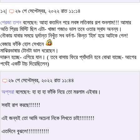
১২|
২৯ শে সেপ্টেম্বর, ২০২২ রাত ১১:১৪
শেরজা তপন
বলেছেন: আহা কতদিন পরে লবঙ্গ লতিকার গল্প শুনলাম!!! আমার
অতি প্রিয় মিস্টি ছিল এটা- খাজা গজাও ভাল তবে ওতার স্বাদ অনন্য।
নৌকায় যাবার সময়ে দুর্দান্ত নিখুঁত সব বর্নণা- কিন্ত 'হিম' হয়ে আটকে গেল!
বেজায় ফাঁকি হোল সেখানে
মাঝিরভাষার টোনটা ভাল ধরেছেন।
দারুন হচ্ছে- এগিয়ে যান। ( তবে বাসায় ফিরে প্যাঁদানি হবে বোঝা যাচ্ছে- আগের
পর্বেই একটি টাচ দিয়েছিলেন)
২৯ শে সেপ্টেম্বর, ২০২২ রাত ১১:৪৪
অপ্‌সরা
বলেছেন: হা হা হা ফাঁকি নিয়ে তো মরলাম এইবার।
সবাই রাগ করছে!!!!!!
এই জন্যই তো আমি অচেনা নিকে লিখতে চাই!!!!!!!!
এতদিনে বুঝলে!!!!!!!!!!!!