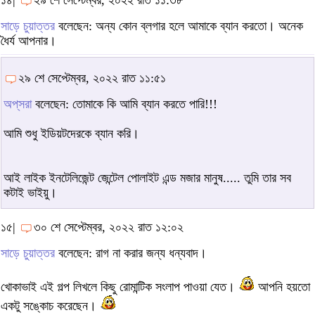
১৪|
২৯ শে সেপ্টেম্বর, ২০২২ রাত ১১:৩৮
সাড়ে চুয়াত্তর
বলেছেন: অন্য কোন ব্লগার হলে আমাকে ব্যান করতো। অনেক
ধৈর্য আপনার।
২৯ শে সেপ্টেম্বর, ২০২২ রাত ১১:৫১
অপ্‌সরা
বলেছেন: তোমাকে কি আমি ব্যান করতে পারি!!!
আমি শুধু ইডিয়টদেরকে ব্যান করি।
আই লাইক ইনটেলিজেন্ট জেন্টেল পোলাইট এন্ড মজার মানুষ..... তুমি তার সব
কটাই ভাইয়ু।
১৫|
৩০ শে সেপ্টেম্বর, ২০২২ রাত ১২:০২
সাড়ে চুয়াত্তর
বলেছেন: রাগ না করার জন্য ধন্যবাদ।
খোকাভাই এই গল্প লিখলে কিছু রোমান্টিক সংলাপ পাওয়া যেত।
আপনি হয়তো
একটু সঙ্কোচ করেছেন।