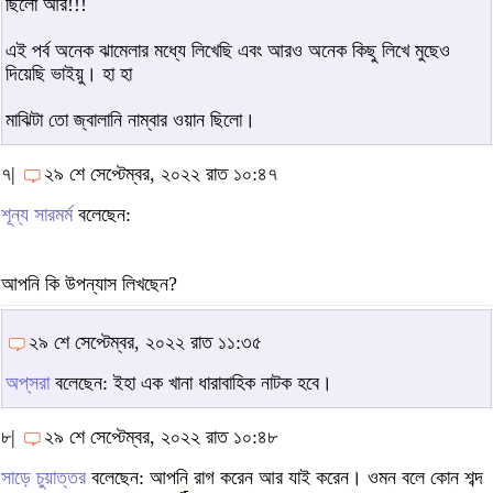
ছিলো আর!!!
এই পর্ব অনেক ঝামেলার মধ্যে লিখেছি এবং আরও অনেক কিছু লিখে মুছেও
দিয়েছি ভাইয়ু। হা হা
মাঝিটা তো জ্বালানি নাম্বার ওয়ান ছিলো।
৭|
২৯ শে সেপ্টেম্বর, ২০২২ রাত ১০:৪৭
শূন্য সারমর্ম
বলেছেন:
আপনি কি উপন্যাস লিখছেন?
২৯ শে সেপ্টেম্বর, ২০২২ রাত ১১:৩৫
অপ্‌সরা
বলেছেন: ইহা এক খানা ধারাবাহিক নাটক হবে।
৮|
২৯ শে সেপ্টেম্বর, ২০২২ রাত ১০:৪৮
সাড়ে চুয়াত্তর
বলেছেন: আপনি রাগ করেন আর যাই করেন। ওমন বলে কোন শব্দ