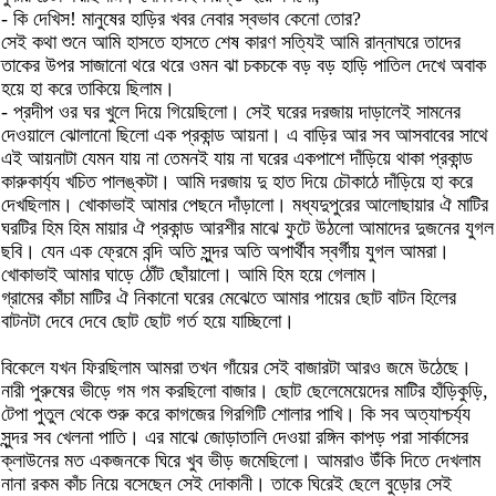
- কি দেখিস! মানুষের হাড়ির খবর নেবার স্বভাব কেনো তোর?
সেই কথা শুনে আমি হাসতে হাসতে শেষ কারণ সত্যিই আমি রান্নাঘরে তাদের
তাকের উপর সাজানো থরে থরে ওমন ঝা চকচকে বড় বড় হাড়ি পাতিল দেখে অবাক
হয়ে হা করে তাকিয়ে ছিলাম।
- প্রদীপ ওর ঘর খুলে দিয়ে গিয়েছিলো। সেই ঘরের দরজায় দাড়ালেই সামনের
দেওয়ালে ঝোলানো ছিলো এক প্রকান্ড আয়না। এ বাড়ির আর সব আসবাবের সাথে
এই আয়নাটা যেমন যায় না তেমনই যায় না ঘরের একপাশে দাঁড়িয়ে থাকা প্রকান্ড
কারুকার্য্য খচিত পালঙ্কটা। আমি দরজায় দু হাত দিয়ে চৌকাঠে দাঁড়িয়ে হা করে
দেখছিলাম। খোকাভাই আমার পেছনে দাঁড়ালো। মধ্যদুপুরের আলোছায়ার ঐ মাটির
ঘরটির হিম হিম মায়ার ঐ প্রকান্ড আরশীর মাঝে ফুটে উঠলো আমাদের দুজনের যুগল
ছবি। যেন এক ফ্রেমে বন্দি অতি সুন্দর অতি অপার্থীব স্বর্গীয় যুগল আমরা।
খোকাভাই আমার ঘাড়ে ঠোঁট ছোঁয়ালো। আমি হিম হয়ে গেলাম।
গ্রামের কাঁচা মাটির ঐ নিকানো ঘরের মেঝেতে আমার পায়ের ছোট বাটন হিলের
বাটনটা দেবে দেবে ছোট ছোট গর্ত হয়ে যাচ্ছিলো।
বিকেলে যখন ফিরছিলাম আমরা তখন গাঁয়ের সেই বাজারটা আরও জমে উঠেছে।
নারী পুরুষের ভীড়ে গম গম করছিলো বাজার। ছোট ছেলেমেয়েদের মাটির হাঁড়িকুড়ি,
টেপা পুতুল থেকে শুরু করে কাগজের গিরগিটি শোলার পাখি। কি সব অত্যাশ্চর্য্য
সুন্দর সব খেলনা পাতি। এর মাঝে জোড়াতালি দেওয়া রঙ্গিন কাপড় পরা সার্কাসের
ক্লাউনের মত একজনকে ঘিরে খুব ভীড় জমেছিলো। আমরাও উঁকি দিতে দেখলাম
নানা রকম কাঁচ নিয়ে বসেছেন সেই দোকানী। তাকে ঘিরেই ছেলে বুড়োর সেই