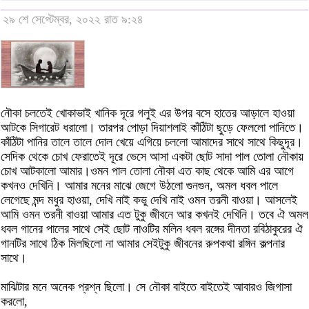
২৯ শে সেপ্টেম্বর, ২০২২ রাত ৯:২৪
নৌকা চলতেই খোকাভাই খানিক দূরে গলুই এর উপর বসে হাতের আড়ালে হাওয়া
আটকে সিগারেট ধরালো। তারপর পোড়া দিয়াশলাই কাঁঠিটা ছুড়ে ফেললো পানিতে।
কাঁঠিটা পানির তালে তালে দোল খেয়ে এগিয়ে চললো আমাদের সাথে সাথে কিছুদূর।
সেদিক থেকে চোখ ফেরাতেই দূরে ভেসে আসা একটা ছোট সাদা পাল তোলা নৌকায়
চোখ আটকালো আমার।ওমন পাল তোলা নৌকা এত কাছ থেকে আমি এর আগে
কখনও দেখিনি। আমার মনের মাঝে জেগে উঠলো গুনগুন, অমল ধবল পালে
লেগেছে মন্দ মধুর হাওয়া, দেখি নাই কভু দেখি নাই ওমন তরনী বাওয়া। আসলেই
আমি ওমন তরনী বাওয়া আমার এত টুকু জীবনে আর কখনই দেখিনি। তবে ঐ অমল
ধবল গানের পালের সাথে সেই ছোট নাওটির মলিন ধবল রঙ্গের দীনতা রবিঠাকুরের ঐ
গানটির সাথে ঠিক মিলছিলো না আমার সেইটুকু জীবনের রুপকথা রঙ্গিন কল্পনার
সাথে।
মাঝিটার মনে অনেক প্রশ্ন ছিলো। সে নৌকা বাইতে বাইতেই আবারও জিগাসা
করলো,