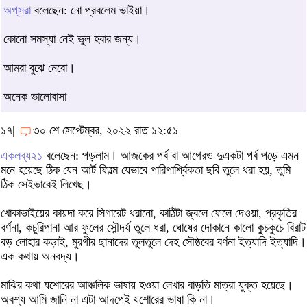
অপ্‌সরা
বলেছেন: নো প্রবলেম ভাইয়া।
কোনো সমস্যা নেই ভুল হবার জন্য।
আমরা বুঝে নেবো।
অনেক ভালোবাসা
১৭|
৩০ শে সেপ্টেম্বর, ২০২২ রাত ১২:৫১
একলব্য২১
বলেছেন: পড়লাম। আজকের পর্ব বা আগেরও দুএকটা পর্ব পড়ে এমন
মনে হয়েছে ঠিক যেন আর্ট ফিল্মে যেভাবে পারিপার্শ্বিকতা ছবি তুলে ধরা হয়, তুমি
ঠিক সেইভাবেই লিখেছ।
খোকাভাইয়ের কায়দা করে সিগারেট ধরানো, কাঠিটা জ্বলে ফেলে দেওয়া, প্রকৃতির
বর্ণনা, কচুরিপানা আর ফুলের সৌন্দর্য তুলে ধরা, ঘোষের দোকানে কালো কুচকুচে বিরাট
বড় লোহার কড়াই, মুরগীর ছানাদের তুলতুলে দেহ সৌষ্ঠবের বর্ণনা ইত্যাদি ইত্যাদি।
এক কথায় অনবদ্য।
মাঝির কথা যশোরের আঞ্চলিক ভাষায় হওয়া লেখার বাড়তি মাত্রা যুক্ত হয়েছে।
অবশ্য আমি জানি না এটা আদপেই যশোরের ভাষা কি না।