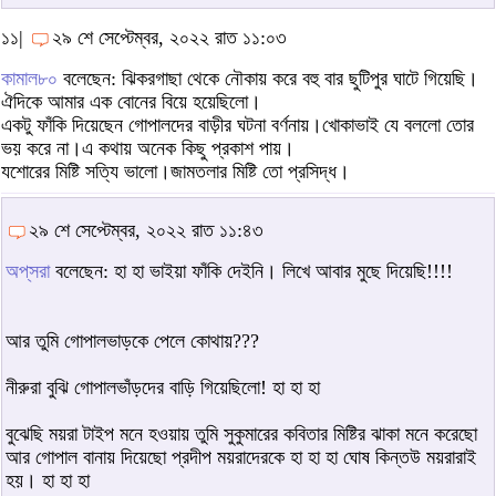
১১|
২৯ শে সেপ্টেম্বর, ২০২২ রাত ১১:০৩
কামাল৮০
বলেছেন: ঝিকরগাছা থেকে নৌকায় করে বহু বার ছুটিপুর ঘাটে গিয়েছি।
ঐদিকে আমার এক বোনের বিয়ে হয়েছিলো।
একটু ফাঁকি দিয়েছেন গোপালদের বাড়ীর ঘটনা বর্ণনায়।খোকাভাই যে বললো তোর
ভয় করে না।এ কথায় অনেক কিছু প্রকাশ পায়।
যশোরের মিষ্টি সত্যি ভালো।জামতলার মিষ্টি তো প্রসিদ্ধ।
২৯ শে সেপ্টেম্বর, ২০২২ রাত ১১:৪৩
অপ্‌সরা
বলেছেন: হা হা ভাইয়া ফাঁকি দেইনি। লিখে আবার মুছে দিয়েছি!!!!
আর তুমি গোপালভাড়কে পেলে কোথায়???
নীরুরা বুঝি গোপালভাঁড়দের বাড়ি গিয়েছিলো! হা হা হা
বুঝেছি ময়রা টাইপ মনে হওয়ায় তুমি সুকুমারের কবিতার মিষ্টির ঝাকা মনে করেছো
আর গোপাল বানায় দিয়েছো প্রদীপ ময়রাদেরকে হা হা হা ঘোষ কিন্তউ ময়রারাই
হয়। হা হা হা