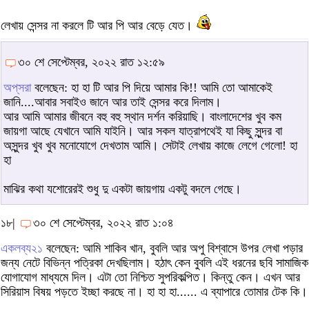
লেখায় সেন্সর না করলে টি আর পি আর বেড়ে যেত।
৩০ শে সেপ্টেম্বর, ২০২২ রাত ১২:৫৯
অপ্‌সরা
বলেছেন: হা হা টি আর পি দিয়ে আমার কি!! আমি তো আমাকেই
জানি....আবার সবাইও জানে আর তাই সেন্সর করে দিলাম।
আর আমি আমার জীবনে বহু বহু স্থান দর্শন করিয়াছি। বাংলাদেশের খুব কম
জায়গা আছে যেখানে আমি যাইনি। আর সকল যাত্রাপথেই যা কিছু সুন্দর বা
অসুন্দর খুব খুব মনোযোগে দেখতাম আমি। সেটাই লেখায় কাজে লেগে গেলো! হা
হা
মাঝির কথা যশোরেরই শুধু দু একটা জায়গায় একটু বদলে গেছে।
১৮|
৩০ শে সেপ্টেম্বর, ২০২২ রাত ১:০৪
একলব্য২১
বলেছেন: আমি শাকিব খান, বুবলি আর অপু বিশ্বাসে উপর লেখা পড়ার
জন্য নেটে বিভিন্ন পত্রিকা দেখছিলাম। হঠাৎ কেন বুবলি এই ধরনের ছবি সামাজিক
যোগাযোগ মাধ্যমে দিল। এটা তো নিশ্চিত সুপরিকল্পিত। কিন্তু কেন। এখন আর
সিরিয়াস বিষয় পড়তে ইচ্ছা করছে না। হা হা হা...... এ ব্যাপারে তোমার টেক কি।