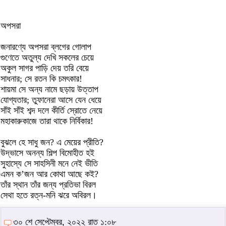
অপসরা
জনারণ্যে অপসরা ব্লগের গোলাপ
গুণেতে অতুল্য দেখি সকলের চেয়ে
অকুল সাগর পাড়ি দেয় তরি বেয়ে
সাধনার; সে রতন কি চমৎকার!
শায়মা সে অন্য নামে ছড়ায় উত্তাপ
যোগ্যতার; তুফানেরা আসে যেন ধেয়ে
সাঁই সাঁই শব্দ দলে কীর্তি স্রোতে নেয়ে
মহাকারুকাজে তারা থাকে নির্বিকার!
বুঝলে হে সাধু জন? এ মেয়ের প্রীতি?
উদ্ভাসে অনন্য শিল্প বিমোহীত হই
সুহাস্যে সে সাহসিনী মনে নেই ভীতি
এমন ক’জন আর কোথা আছে কই?
তাঁর স্থান তাঁর জন্য প্রতিভা বিরল
সেথা হতে রত্ন-মনি ঝরে অবিরল।
৩০ শে সেপ্টেম্বর, ২০২২ রাত ১:০৮