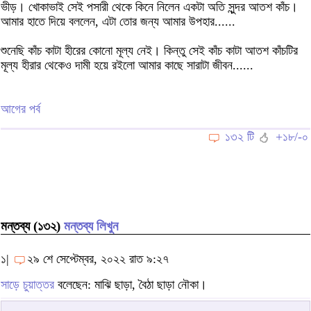
ভীড়। খোকাভাই সেই পসারী থেকে কিনে নিলেন একটা অতি সুন্দর আতশ কাঁচ।
আমার হাতে দিয়ে বললেন, এটা তোর জন্য আমার উপহার......
শুনেছি কাঁচ কাটা হীরের কোনো মূল্য নেই। কিন্তু সেই কাঁচ কাটা আতশ কাঁচটির
মূল্য হীরার থেকেও দামী হয়ে রইলো আমার কাছে সারাটা জীবন......
আগের পর্ব
১৩২ টি
+১৮/-০
মন্তব্য (১৩২)
মন্তব্য লিখুন
১|
২৯ শে সেপ্টেম্বর, ২০২২ রাত ৯:২৭
সাড়ে চুয়াত্তর
বলেছেন: মাঝি ছাড়া, বৈঠা ছাড়া নৌকা।