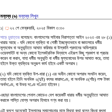
মন্তব্য (৬)
মন্তব্য লিখুন
১|
২২ শে ফেব্রুয়ারি, ২০২৫ বিকাল ৩:৩০
সাড়ে চুয়াত্তর
বলেছেন: বাংলাদেশের সাইবার নিরাপত্তা আইন ২০২৩ এর ২৮ (১)
ধারায় আছে - যদি কোনো ব্যক্তি বা গোষ্ঠী ইচ্ছাকৃতভাবে বা জ্ঞাতসারে ধর্মীয়
মূল্যবোধ বা অনুভূতিতে আঘাত করিবার বা উস্কানি প্রদানের অভিপ্রায়ে
ওয়েবসাইট বা অন্য কোনো ইলেকট্রনিক বিন্যাসে এইরূপ কিছু প্রকাশ বা প্রচার
করেন বা করান, যাহা ধর্মীয় অনুভূতি বা ধর্মীয় মূল্যবোধের উপর আঘাত করে, তাহা
হইলে উক্ত ব্যক্তির অনুরূপ কার্য হইবে একটি অপরাধ।
(২) যদি কোনো ব্যক্তি উপ-ধারা (১) এর অধীন কোনো অপরাধ সংঘটন করেন,
তাহা হইলে তিনি অনধিক ২(দুই) বৎসর কারাদণ্ডে, বা অনধিক ৫(পাঁচ) লক্ষ টাকা
অর্থদণ্ডে, বা উভয় দণ্ডে দণ্ডিত হইবেন।
এছাড়া বাংলাদেশের পেনাল কোডেও বেশ কয়েকটি ধারায় ধর্মীয় অনুভূতিতে আঘাত
করাকে শাস্তি যোগ্য অপরাধ হিসাবে গণ্য করা হয়।
এই ব্লগে অনেকেই ইসলামের সমালোচনার নামে মিথ্যা কথা বলেন কিংবা কুৎসা