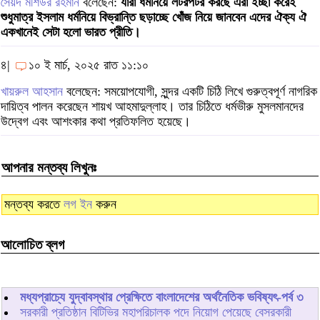
সৈয়দ মশিউর রহমান
বলেছেন:
যারা ধর্মনিয়ে লটরপটর করছে এরা ইচ্ছা করেই
শুধুমাত্র ইসলাম ধর্মনিয়ে বিভ্রান্তি ছড়াচ্ছে খোঁজ নিয়ে জানবেন এদের ঐক্য ঐ
একখানেই সেটা হলো ভারত প্রীতি।
৪|
১০ ই মার্চ, ২০২৫ রাত ১১:১০
খায়রুল আহসান
বলেছেন: সময়োপযোগী, সুন্দর একটি চিঠি লিখে গুরুত্বপূর্ণ নাগরিক
দায়িত্ব পালন করেছেন শায়খ আহমাদুল্লাহ। তার চিঠিতে ধর্মভীরু মুসলমানদের
উদ্বেগ এবং আশংকার কথা প্রতিফলিত হয়েছে।
আপনার মন্তব্য লিখুনঃ
মন্তব্য করতে
লগ ইন
করুন
আলোচিত ব্লগ
মধ্যপ্রাচ্যে যুদ্বাবস্থার প্রেক্ষিতে বাংলাদেশের অর্থনৈতিক ভবিষ্যৎ-পর্ব ৩
সরকারী প্রতিষ্ঠান বিটিভির মহাপরিচালক পদে নিয়োগ পেয়েছে বেসরকারী