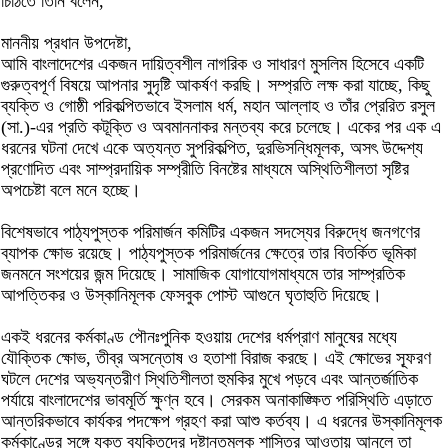
চিঠিতে তিনি বলেন,
মাননীয় প্রধান উপদেষ্টা,
আমি বাংলাদেশের একজন দায়িত্বশীল নাগরিক ও সাধারণ মুসলিম হিসেবে একটি
গুরুত্বপূর্ণ বিষয়ে আপনার সুদৃষ্টি আকর্ষণ করছি। সম্প্রতি লক্ষ করা যাচ্ছে, কিছু
ব্যক্তি ও গোষ্ঠী পরিকল্পিতভাবে ইসলাম ধর্ম, মহান আল্লাহ ও তাঁর প্রেরিত রসুল
(সা.)-এর প্রতি কটূক্তি ও অবমাননাকর মন্তব্য করে চলেছে। একের পর এক এ
ধরনের ঘটনা দেখে একে অত্যন্ত সুপরিকল্পিত, দুরভিসন্ধিমূলক, অসৎ উদ্দেশ্য
প্রণোদিত এবং সাম্প্রদায়িক সম্প্রীতি বিনষ্টের মাধ্যমে অস্থিতিশীলতা সৃষ্টির
অপচেষ্টা বলে মনে হচ্ছে।
বিশেষভাবে পাঠ্যপুস্তক পরিমার্জন কমিটির একজন সদস্যের বিরুদ্ধে জনগণের
ব্যাপক ক্ষোভ রয়েছে। পাঠ্যপুস্তক পরিমার্জনের ক্ষেত্রে তার বিতর্কিত ভূমিকা
জনমনে সংশয়ের জন্ম দিয়েছে। সামাজিক যোগাযোগমাধ্যমে তার সাম্প্রতিক
আপত্তিকর ও উস্কানিমূলক ফেসবুক পোস্ট আগুনে ঘৃতাহুতি দিয়েছে।
একই ধরনের কর্মকাণ্ড পৌনঃপুনিক হওয়ায় দেশের ধর্মপ্রাণ মানুষের মধ্যে
যৌক্তিক ক্ষোভ, তীব্র অসন্তোষ ও হতাশা বিরাজ করছে। এই ক্ষোভের স্ফূরণ
ঘটলে দেশের অভ্যন্তরীণ স্থিতিশীলতা হুমকির মুখে পড়বে এবং আন্তর্জাতিক
পর্যায়ে বাংলাদেশের ভাবমূর্তি ক্ষুণ্ন হবে। সেরকম অনাকাঙ্ক্ষিত পরিস্থিতি এড়াতে
আন্তরিকভাবে কার্যকর পদক্ষেপ গ্রহণ করা আশু কর্তব্য। এ ধরনের উস্কানিমূলক
কর্মকাণ্ডের সঙ্গে যুক্ত ব্যক্তিদের দৃষ্টান্তমূলক শাস্তির আওতায় আনলে তা