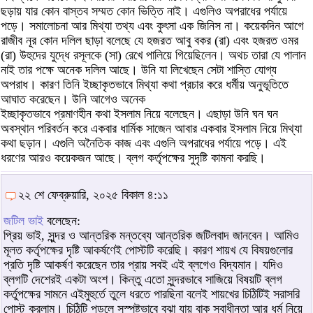
ছড়ায় যার কোন বাস্তব সম্মত কোন ভিত্তি নাই। এগুলিও অপরাধের পর্যায়ে
পড়ে। সমালোচনা আর মিথ্যা তথ্য এবং কুৎসা এক জিনিস না। কয়েকদিন আগে
রাজীব নূর কোন দলিল ছাড়া বলেছে যে হজরত আবু বকর (রা) এবং হজরত ওমর
(রা) উহুদের যুদ্ধে রসূলকে (সা) রেখে পালিয়ে গিয়েছিলেন। অথচ তারা যে পালান
নাই তার পক্ষে অনেক দলিল আছে। উনি যা লিখেছেন সেটা শাস্তি যোগ্য
অপরাধ। কারণ তিনি ইচ্ছাকৃতভাবে মিথ্যা কথা প্রচার করে ধর্মীয় অনুভূতিতে
আঘাত করেছেন। উনি আগেও অনেক
ইচ্ছাকৃতভাবে প্রমাণহীন কথা ইসলাম নিয়ে বলেছেন। এছাড়া উনি ঘন ঘন
অবস্থান পরিবর্তন করে একবার ধার্মিক সাজেন আবার একবার ইসলাম নিয়ে মিথ্যা
কথা ছড়ান। এগুলি অনৈতিক কাজ এবং এগুলি অপরাধের পর্যায়ে পড়ে। এই
ধরণের আরও কয়েকজন আছে। ব্লগ কর্তৃপক্ষের সুদৃষ্টি কামনা করছি।
২২ শে ফেব্রুয়ারি, ২০২৫ বিকাল ৪:১১
জটিল ভাই
বলেছেন:
প্রিয় ভাই, সুন্দর ও আন্তরিক মন্তব্যে আন্তরিক জটিলবাদ জানবেন। আমিও
মূলত কর্তৃপক্ষের দৃষ্টি আকর্ষণেই পোস্টটি করেছি। কারণ শায়খ যে বিষয়গুলোর
প্রতি দৃষ্টি আকর্ষণ করেছেন তার প্রায় সবই এই ব্লগেও বিদ্যমান। যদিও
ব্লগটি দেশেরই একটা অংশ। কিন্তু এতো সুন্দরভাবে সাজিয়ে বিষয়টি ব্লগ
কর্তুপক্ষের সামনে এইমুহুর্তে তুলে ধরতে পারছিনা বলেই শায়খের চিঠিটিই সরাসরি
পোস্ট করলাম। চিঠিটি পড়লে সুস্পষ্টভাবে বুঝা যায় বাক স্বাধীনতা আর ধর্ম নিয়ে