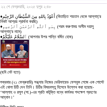
২২ শে ফেব্রুয়ারি, ২০২৫ দুপুর ২:৪৮
♦أَعُوْذُ بِاللهِ مِنَ الشِّيْطَانِ الرَّجِيْمِ (বিতাড়িত শয়তান থেকে আল্লাহ্'র
নিকট আশ্রয় প্রার্থনা করছি)
♦بِسْمِ ٱللَّٰهِ ٱلرَّحْمَٰنِ ٱلرَّحِيمِ (পরম করুণাময় অসীম দয়ালু
আল্লাহ্'র নামে)
♦ٱلسَّلَامُ عَلَيْكُمْ (আপনার উপর শান্তি বর্ষিত হোক)
(ছবি নেট হতে)
শুক্রবার (২১ ফেব্রুয়ারি) সন্ধ্যায় নিজের ভেরিফায়েড ফেসবুক পেজে এক পোস্টে
এই খোলা চিঠি দেন তিনি। চিঠির বিষয়বস্তু হিসেবে উল্লেখ করা হয়েছে-
‘আল্লাহ ও রসুল (সা.)-এর প্রতি কটূক্তি বন্ধে কার্যকর পদক্ষেপ গ্রহণের
আহ্বান।’