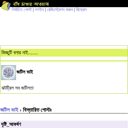
নির্বাচিত পোস্ট
|
লগইন
|
রেজিস্ট্রেশন করুন
|
রিফ্রেস
কিচ্ছুটি বলার নাই.......
জটিল ভাই
ঝটট্রিল সব জটিলতা
জটিল ভাই
› বিস্তারিত পোস্টঃ
দৃষ্টি_আকর্ষণ