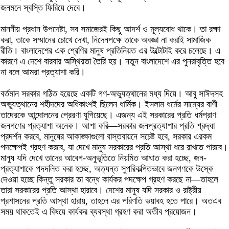
জনমনে স্বস্তি ফিরিয়ে দেবে।
মাননীয় প্রধান উপদেষ্টা, সব সমাজেরই কিছু আদর্শ ও মূল্যবোধ থাকে। তা রক্ষা
করা, তাকে সম্মানের চোখে দেখা, নিদেনপক্ষে তাকে অবজ্ঞা না করাই সামাজিক
রীতি। বাংলাদেশের এক শ্রেণির মানুষ প্রতিনিয়ত এর উল্টোটাই করে চলেছে। এ
কারণে এ দেশে বারবার অস্থিরতা তৈরি হয়। নতুন বাংলাদেশে এর পুনরাবৃত্তি হবে
না বলে আমরা প্রত্যাশা করি।
বর্তমান সরকার গঠিত হয়েছে একটি গণ-অভ্যুত্থানের মধ্য দিয়ে। আবু সাঈদসহ
অভ্যুত্থানের শহীদদের অধিকাংশই ছিলেন ধার্মিক। ইসলাম ধর্মের সাম্যের বাণী
তাদেরকে আন্দোলনের প্রেরণা যুগিয়েছে। এজন্য এই সরকারের প্রতি ধর্মপ্রাণ
জনগণের প্রত্যাশা অনেক। আশা করি—সরকার জনপ্রত্যাশার প্রতি শ্রদ্ধা
প্রদর্শন করবে, মানুষের আকাঙ্ক্ষাগুলো বাস্তবায়নে সচেষ্ট হবে, সরকার এরকম
পদক্ষেপই গ্রহণ করবে, যা দেখে মানুষ সরকারের প্রতি আস্থা ধরে রাখতে পারবে।
মানুষ যদি দেখে তাদের আবেগ-অনুভূতিতে নিয়মিত আঘাত করা হচ্ছে, জন-
প্রত্যাশাকে পদদলিত করা হচ্ছে, অত্যন্ত সুপরিকল্পিতভাবে জনগণকে উস্কে
দেওয়া হচ্ছে কিন্তু সরকার তা বন্ধে কার্যকর পদক্ষেপ গ্রহণ করছে না—তাহলে
তারা সরকারের প্রতি আস্থা হারাবে। দেশের মানুষ যদি সরকার ও রাষ্ট্রীয়
প্রশাসনের প্রতি আস্থা হারায়, তাহলে এর পরিণতি ভয়াবহ হতে পারে। অতএব
সময় থাকতেই এ বিষয়ে কার্যকর ব্যবস্থা গ্রহণ করা অতীব প্রয়োজন।