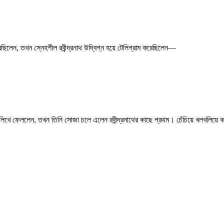
ছিলেন, তখন স্নেহশীল রবীন্দ্রনাথ উদ্বিগ্ন হয়ে টেলিগ্রাম করেছিলেন—
াটি লিখে ফেললেন, তখন তিনি সোজা চলে এলেন রবীন্দ্রনাথের কাছে প্রথম। চেঁচিয়ে খলখলি