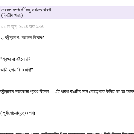
নজরুল সম্পর্কে কিছু ভ্রান্ত ধারণা
(দ্বিতীয় খণ্ড)
০১ লা জুন, ২০১৪ রাত ১:৩৪
২. রবীন্দ্রনাথ- নজরুল বিরোধ?
"শ্বশুর না হইলে রবি
আমি হতাম বিশ্বকবি!"
রবীন্দ্রনাথ নজরুলের শ্বশুর ছিলেন— এই ধারণা বাঙালির মনে কোত্থেকে উদিত হল তা আমা
( পূর্বালোচনাসূত্রের পর)