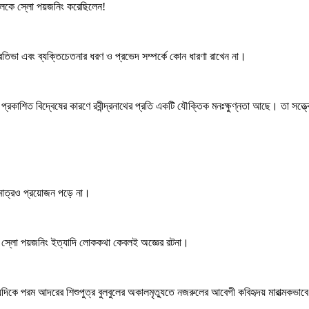
জরুলকে স্লো পয়জনিং করেছিলেন!
যপ্রতিভা এবং ব্যক্তিচেতনার ধরণ ও প্রভেদ সম্পর্কে কোন ধারণা রাখেন না।
াঁর প্রকাশিত বিদ্বেষের কারণে রবীন্দ্রনাথের প্রতি একটি যৌক্তিক মনঃক্ষুণ্নতা আছে। তা সত্ত
্দুমাত্রও প্রয়োজন পড়ে না।
রাং স্লো পয়জনিং ইত্যাদি লোককথা কেবলই অজ্ঞের রটনা।
িকে পরম আদরের শিশুপুত্র বুলবুলের অকালমৃত্যুতে নজরুলের আবেগী কবিহৃদয় মারাত্মকভা