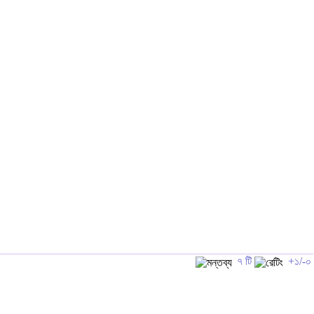
৭ টি
+১/-০