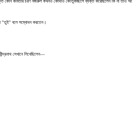
উপর্যুক্ত কোন কবিতার চরণ নজরুল কখনও কোথাও কৌতুকচ্ছলে ব্যক্ত করেছিলেন কি না তা
্বরূপ "তুই" বলে সম্বোধন করতেন।
রবীন্দ্রনাথ সেখানে লিখেছিলেন—