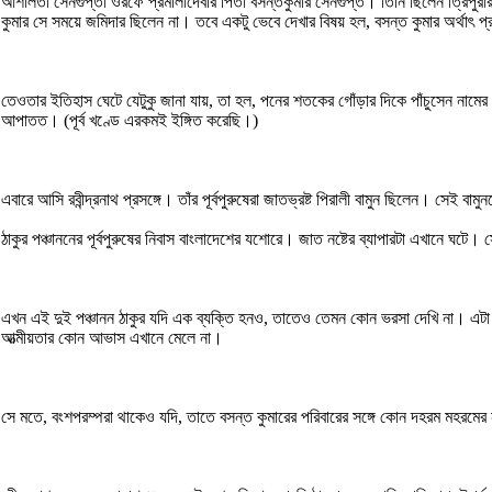
আশালতা সেনগুপ্তা ওরফে প্রমীলাদেবীর পিতা বসন্তকুমার সেনগুপ্ত। তিনি ছিলেন ত্রিপুরার
কুমার সে সময়ে জমিদার ছিলেন না। তবে একটু ভেবে দেখার বিষয় হল, বসন্ত কুমার অর্থাৎ প্র
তেওতার ইতিহাস ঘেটে যেটুকু জানা যায়, তা হল, পনের শতকের গোঁড়ার দিকে পাঁচুসেন নামের এক 
আপাতত। (পূর্ব খণ্ডে এরকমই ইঙ্গিত করেছি।)
এবারে আসি রবীন্দ্রনাথ প্রসঙ্গে। তাঁর পূর্বপুরুষেরা জাতভ্রষ্ট পিরালী বামুন ছিলেন। সেই বা
ঠাকুর পঞ্চাননের পূর্বপুরুষের নিবাস বাংলাদেশের যশোরে। জাত নষ্টের ব্যাপারটা এখানে ঘটে।
এখন এই দুই পঞ্চানন ঠাকুর যদি এক ব্যক্তি হনও, তাতেও তেমন কোন ভরসা দেখি না। এটা সত্
আত্মীয়তার কোন আভাস এখানে মেলে না।
সে মতে, বংশপরম্পরা থাকেও যদি, তাতে বসন্ত কুমারের পরিবারের সঙ্গে কোন দহরম মহরমে