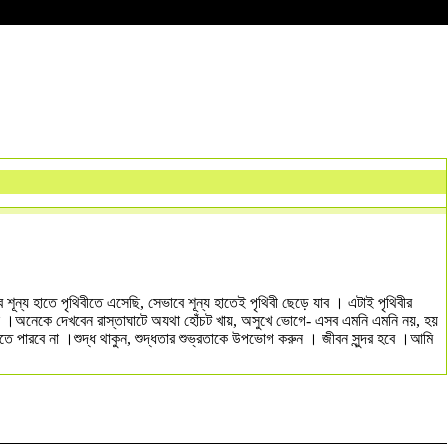
ন্য হাতে পৃথিবীতে এসেছি, সেভাবে শূন্য হাতেই পৃথিবী ছেড়ে যাব । এটাই পৃথিবীর
 ।অনেকে দেখবেন রাস্তাঘাটে অযথা হোঁচট খায়, অসুখে ভোগে- এসব এমনি এমনি নয়, হয়
ে পারবে না ।শুদ্ধ থাকুন, শুদ্ধতার শুভ্রতাকে উপভোগ করুন । জীবন সুন্দর হবে ।আমি