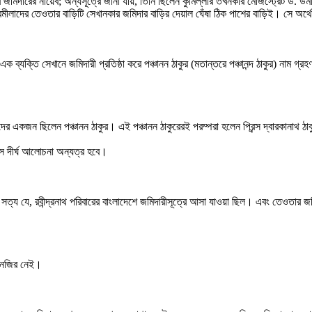
 জমিদারের নায়েব; অন্যসূত্রে জানা যায়, তিনি ছিলেন কুমিল্লার তখনকার মেজিস্ট্রেট ড. 
মীলাদের তেওতার বাড়িটি সেখানকার জমিদার বাড়ির দেয়াল ঘেঁষা ঠিক পাশের বাড়িই। সে অর্থে প
ব্যক্তি সেখানে জমিদারী প্রতিষ্ঠা করে পঞ্চানন ঠাকুর (মতান্তরে পঞ্চানন্দ ঠাকুর) নাম গ্রহ
মুনদের একজন ছিলেন পঞ্চানন ঠাকুর। এই পঞ্চানন ঠাকুরেরই পরম্পরা হলেন প্রিন্স দ্বারকানাথ ঠাক
 সে দীর্ঘ আলোচনা অন্যত্র হবে।
য যে, রবীন্দ্রনাথ পরিবারের বাংলাদেশে জমিদারীসূত্রে আসা যাওয়া ছিল। এবং তেওতার জমিদা
র নজির নেই।