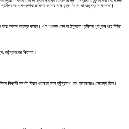
উমাকান্তের পেশকার। এসব ইতিহাস এখন ধোঁয়াশাচ্ছন্ন। অন্তত এটুকু নিশ্চিত যে, বসন্ত
্রমীলাদের বংশপরম্পরা জমিদার বংশের সঙ্গে যুক্ত কি না তা অনুসন্ধান সাপেক্ষ।
ণ করে বসবাস আরম্ভ করেন। এই পঞ্চানন সেন বা ঠাকুরকে প্রমীলার পূর্বপুরুষ ধরে নিচ্ছি
ুর, রবীন্দ্রনাথের পিতামহ।
র বিপ্লবী সমর্থক কিরণ শংকরের সঙ্গে রবীন্দ্রনাথ এবং নজরুলেরও সৌহার্দ্য ছিল।