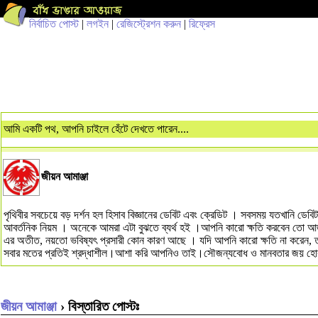
নির্বাচিত পোস্ট
|
লগইন
|
রেজিস্ট্রেশন করুন
|
রিফ্রেস
আমি একটি পথ, আপনি চাইলে হেঁটে দেখতে পারেন....
জীয়ন আমাঞ্জা
পৃথিবীর সবচেয়ে বড় দর্শন হল হিসাব বিজ্ঞানের ডেবিট এবং ক্রেডিট । সবসময় যতখানি ডেব
আবর্তনিক নিয়ম । অনেকে আমরা এটা বুঝতে ব্যর্থ হই ।আপনি কারো ক্ষতি করবেন তো আ
এর অতীত, নয়তো ভবিষ্যৎ প্রসারী কোন কারণ আছে । যদি আপনি কারো ক্ষতি না করেন, তবে
সবার মতের প্রতিই শ্রদ্ধাশীল।আশা করি আপনিও তাই।সৌজন্যবোধ ও মানবতার জয় হো
জীয়ন আমাঞ্জা
› বিস্তারিত পোস্টঃ