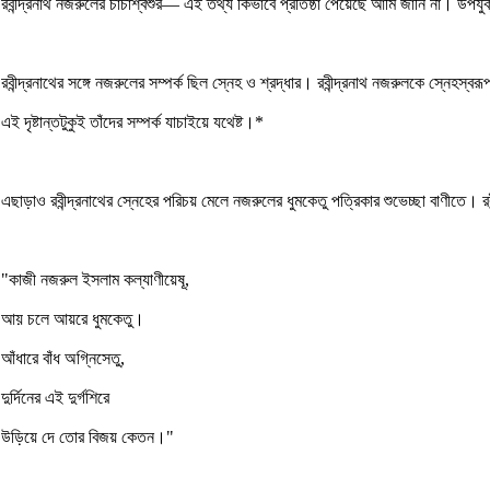
রবীন্দ্রনাথ নজরুলের চাচাশ্বশুর— এই তথ্য কিভাবে প্রতিষ্ঠা পেয়েছে আমি জানি না। 
রবীন্দ্রনাথের সঙ্গে নজরুলের সম্পর্ক ছিল স্নেহ ও শ্রদ্ধার। রবীন্দ্রনাথ নজরুলকে স্নেহস
এই দৃষ্টান্তটুকুই তাঁদের সম্পর্ক যাচাইয়ে যথেষ্ট।*
এছাড়াও রবীন্দ্রনাথের স্নেহের পরিচয় মেলে নজরুলের ধুমকেতু পত্রিকার শুভেচ্ছা বাণীতে। 
"কাজী নজরুল ইসলাম কল্যাণীয়েষূ,
আয় চলে আয়রে ধুমকেতু।
আঁধারে বাঁধ অগ্নিসেতু,
দুর্দিনের এই দুর্গশিরে
উড়িয়ে দে তোর বিজয় কেতন।"