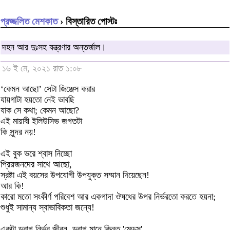
প্রজ্জলিত মেশকাত
› বিস্তারিত পোস্টঃ
দহন আর দুঃসহ যন্ত্রণার অন্তর্জাল।
১৬ ই মে, ২০২১ রাত ১:০৮
‘কেমন আছো’ সেটা জিঞ্জেস করার
যায়গাটা হয়তো নেই ভাবছি
যাক সে কথা; কেমন আছো?
এই মায়াবী ইলিউসিভ জগতটা
কি সুন্দর নয়!
এই বুক ভরে শ্বাস নিচ্ছো
প্রিয়জনদের সাথে আছো,
স্রষ্টা এই বয়সের উপযোগী উপযুক্ত সম্মান দিয়েছেন!
আর কি!
কারো মতো সংকীর্ণ পরিবেশ আর একগাদা ঔষধের উপর নির্ভরতো করতে হয়না;
শুধুই সামান্য স্বাভাবিকতা জন্যে!
একটা ড্রাগ নির্ভর জীবন, ড্রাগ মানে কিন্তু 'মেডস'