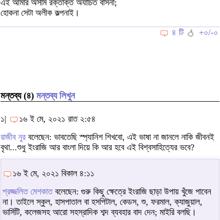
এই আমার অসীম রক্তাক্ত অযাচিত বাসনা;
হোকনা সেটা অলীক কল্পনাই।
৪ টি
+০/-০
মন্তব্য (৪)
মন্তব্য লিখুন
১|
১৬ ই মে, ২০২১ রাত ২:৫৪
রাজীব নুর
বলেছেন: ভাবতেছি স্প্যানিশ শিখবো, এই ভাষা না জানলে নাকি জীবনই
বৃথা...শুধু ইংরাজি আর বাংলা দিয়ে কি আর হবে এই বিশ্বসাহিত্যের ভবে?
১৬ ই মে, ২০২১ বিকাল ৪:১১
প্রজ্জলিত মেশকাত
বলেছেন: গুরু কিছু ক্ষেত্রে ইংরাজি ছাড়া উপায় খুঁজে পাবেন
না। তাইলে স্কুল, হাসপাতাল বা হসপিটাল, কেডস, শু, ফরমাল, ক্যাজুয়াল,
ভার্সিটি, কলেজসহ আরো সহস্রাদিক শব্দ ব্যবহার বাদ দেন; মাইরি বলছি।