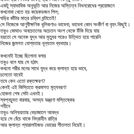
একটু স্বাভাবিক অনুভূতি আর নিজের অস্তিত্ব নিধনরোধের প্রয়োজনে
কখনোবা খেতে হয় কয়েকডজন পিল;
ঘড়ির কাঁটার মাত্র চব্বিশ ঘন্টাতেই!
সে নিজেকে আণুবীক্ষণিক ধূলিকণাও ভাবেনা; ভাবেনা কোন সংকীর্ণ বা বৃহৎ কিছুই।
তবুও কোথাও অবচেতনের অচেতন অংশ থেকে উঁকি দিয়ে যায়
হয়তো সে অনেক যুদ্ধ আর মৃত্যুর পরেও উত্থিত হয়ে পারেনি
নিজের জন্মগত যোগ্যতার নূন্যতম ব্যবহার।
কখনোই ইচ্ছে ছিলোনা বলার
তবুও বলে যায় সে হঠাৎ
কখনো শরীর মনের সাথে যুদ্ধ করে ক্লান্ত হয়ে ভাবে,
চলেতো যাবেই
তবে কেন এতো রক্তক্ষরণ?
কেনই এই কিস্তিতে ক্রমাগত মৃত্যবরণ!
হোকনা শেষ সেটা এখনই।
স্বপ্নচ্যুত বারবার, অসহ্য যন্ত্রণা মস্তিষ্কের
গহীনে
তবুও অনিশ্চয়তার বেড়াজালে আবদ্ধ
হয়ে সে বেঁচে থাকে নিদ্রাহীন রাত্রি
আর ক্লান্ত প্যারালাইজড ভোরের শীতলতা নিয়েই।