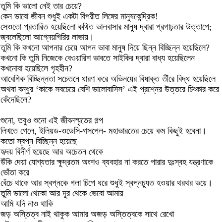
তুমি কি ভালো নেই তার চেয়ে?
কেন ভাবো জীবন শুধুই একটা বিপরীত লিঙ্গের মানুষকেন্দ্রিক!
সেওতো প্রতারিত হয়েছিলো কথিত ভালবাসার মানুষ দ্বারা প্রগাঢ়তার উত্তাপে;
জ্বলেছিলো আগ্নেয়গিরির লাভায়।
তুমি কি কখনো আপনার চেয়ে আপন ভাবা মানুষ দিয়ে ছিন্ন বিচ্ছিন্ন হয়েছিলে?
কখনো কি তুমি নিজেকে বেওয়ারিশ ভাবতে সাইকির দ্বারা বাধ্য হয়েছিলেন
কখনোবা হয়েছিলে গৃহহীন?
আবেগিক বিচ্ছিন্নতা সচেতনে ধারণ করে অভিনয়ের বিষাক্ত তীঁরে বিদ্ধ হয়েছিলে
অথবা বন্ধুর ‘কাকে সবচেয়ে বেশি ভালোবাসিস’ এই প্রশ্নের উত্তরে চিৎকার করে
কেঁদেছিলে?
শুনো, তবুও শুনো এই জীবনস্মৃতের গল্প
লিখতে গেলে, ইলিয়ড-ওডেসি-গসপেল- মহাভারতের চেয়ে কম কিছুই হবেনা।
কতো স্বপ্ন বিচ্ছিন্ন হয়েছে
হৃদয় বিদীর্ণ হয়েছে আর অচেতন থেকে
উঁকি দেয়া যোগ্যতার ক্ষুদ্রতম অংশও ব্যবহার না করতে পারার দুঃস্বহ যন্ত্রণাকে
ভোঁতা করে
বেঁচে থাকে আর স্বপ্নকে গলা চিপে ধরে শুধুই স্বপ্নচ্যুত হওয়ার থরথর ভয়ে।
তুমি ভালো থেকো আর দূর থেকে ভেবো আমায়
আমি যদি নাও থাকি
জড় অস্তিত্ব নাই থাকুক আমার অজড় অস্তিত্বকে সাথে রেখো