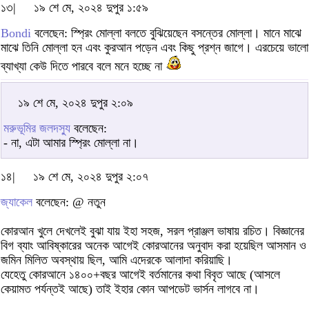
১৩|
১৯ শে মে, ২০২৪ দুপুর ১:৫৯
Bondi
বলেছেন: স্প্রিং মোল্লা বলতে বুঝিয়েছেন বসন্তের মোল্লা। মানে মাঝে
মাঝে তিনি মোল্লা হন এবং কুরআন পড়েন এবং কিছু প্রশ্ন জাগে। এরচেয়ে ভালো
ব্যাখ্যা কেউ দিতে পারবে বলে মনে হচ্ছে না
১৯ শে মে, ২০২৪ দুপুর ২:০৯
মরুভূমির জলদস্যু
বলেছেন:
- না, এটা আমার স্প্রিং মোল্লা না।
১৪|
১৯ শে মে, ২০২৪ দুপুর ২:০৭
জ্যাকেল
বলেছেন: @ নতুন
কোরআন খুলে দেখলেই বুঝা যায় ইহা সহজ, সরল প্রাঞ্জল ভাষায় রচিত। বিজ্ঞানের
বিগ ব্যাং আবিষ্কারের অনেক আগেই কোরআনের অনুবাদ করা হয়েছিল আসমান ও
জমিন মিলিত অবস্থায় ছিল, আমি এদেরকে আলাদা করিয়াছি।
যেহেতু কোরআনে ১৪০০+বছর আগেই বর্তমানের কথা বিবৃত আছে (আসলে
কেয়ামত পর্যন্তই আছে) তাই ইহার কোন আপডেট ভার্সন লাগবে না।