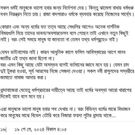
সকল ধর্মই মানুষকে ভালো হবার জন্য নির্দেশনা দেয়। কিন্তু ঝামেলা বাধায় ধর্মগুরু
যখন নিয়ন্ত্রন নিতে চায়। রাজা বাদসারাও ধর্মকে ব্যবহার করেছে নিজেদের সার্থ্যে।
কোরান এবং অন্য ধর্মের যত তত্ব আছে সেগুলির আগেও অনেক দার্শনিক
বিষয়গুলি নিয়ে তাদের ভাবনা/অবসারভেসন বলে গেছেন তাই এখানে নতুন কিছুই
নাই। বরং সেই সময়ে মানুষ যা জানতো না তেমন তথ্য ধর্মগ্রন্হেও নাই।
যেমন ডাইনাসোর নাই। কারন আধুনিক কালে ফসিল আবিস্কারের আগে মানব
জাতীর এই তথ্য জানা ছিলো না।
বরং এমন কিছু আছে যেটা অসম্ভব বলেই বর্তমানের জ্ঞানে মনে হয়। যেমন চাদ
দুই টুকরা হওয়া, সূর্য আরসের নিজে সেজদা দেওয়া। সকল নবী রাসুলদের সস্বরীরে
জামাতে নামাজ আদায় করা।
ধান্দাবাজেরা যেহেতু ধর্মপ্রচারের দায়ীত্বে আছে তাই ধর্মের অবস্থা আরো খারাপের
দিকেই যাবে বলে মনে হয়।
এরা মানুষকে ভালো মানুষ হবার পথ দেখায় না। বরং বিভিন্ন ধর্মের মাঝে বিভাজন
করে মানুষের মাঝে বিভেদ তৌরি করে নিজারা ফয়দা লুটার ধান্দায় থাকে...
১৬|
১৯ শে মে, ২০২৪ বিকাল ৪:০৫