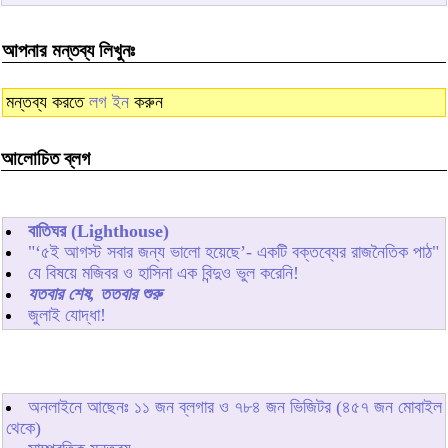
আপনার মন্তব্য লিখুনঃ
মন্তব্য করতে
লগ ইন
করুন
আলোচিত ব্লগ
বাতিঘর (Lighthouse)
"‘৫ই আগস্ট সবার জন্য ভালো হয়েছে’- একটি বক্তব্যের রাজনৈতিক পাঠ"
যে বিষয়ে মজিবর ও হাসিনা এক বিন্দুও ভুল করেনি!
যতবার শেষ, ততবার শুরু
জুলাই যোদ্ধা!
অনলাইনে আছেনঃ
১১
জন ব্লগার ও
৭৮৪
জন ভিজিটর (৪৫৭ জন মোবাইল
থেকে)