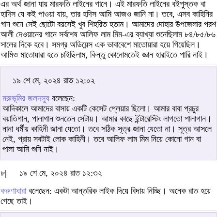
এর অর্থ জানা যায় মারফতি লাইনের গানে। এই মারফতি লাইনের বইপুস্তক বা
হাদিস যে কই পাওয়া যায়, তার হদিস আমি আজও জানি না। তবে, এসব কাহিনির
গান শুনে সেই ছোটো বয়সেই খুব শিহরিত হতাম। আমাদের দোহার উপজেলার পরশ
আলী দেওয়ানের গানে সর্বশেষ আলিফ লাম মিম-এর ব্যাখ্যা শুনেছিলাম ৮৪/৮৫/৮৬
সালের দিকে হবে। সমগ্র অডিয়েন্স এক ভাবাবেশে মাতোয়ারা হয়ে গিয়েছিল।
আমিও মাতোয়ারা হতে চাইছিলাম, কিন্তু কোনোমতেই জ্ঞান হারাইতে পারি নাই।
১৯ শে মে, ২০২৪ রাত ১২:০২
মরুভূমির জলদস্যু
বলেছেন:
আদিকালে আমাদের বাসায় একটি কেসেট প্লেয়ার ছিলো। আমার বাবা প্রচুর
বয়াতিগান, পালাগান শুনতেন সেটায়। আমার কাছে ইন্টারেস্টিং লাগতো পালাগান।
নানা ধর্মীয় কাহিনী জানা যেতো। তবে সঠিক সূত্র জানা যেতো না। সূত্র আসলে
নেই, প্রায় সবটাই লোক কাহিনী। তবে আলিফ লাম মিম নিয়ে কোনো গান বা
পালা আমি শুনি নাই।
৮|
১৯ শে মে, ২০২৪ রাত ১২:৩২
করুণাধারা
বলেছেন: একটা আন্তরিক লাইক দিয়ে বিদায় নিচ্ছি। অনেক রাত হয়ে
গেছে তাই।