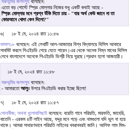
মরুভূমির জলদস্যু
বলেছেন:
এতো বড় পোস্টে স্প্রিং মোল্লার নিজের শুধু একটি কথাই আছে -
স্প্রিং মোল্লার মনে প্রশ্ন উঁকি দিতে চায় - "যার অর্থ কেউ জানে না তা
কোরআনে খোদা কেন দিলো?"
৬|
১৮ ই মে, ২০২৪ রাত ১১:৫৬
কামাল১৮
বলেছেন: এই লেখাটি আল-আজাহার বিশ্ব বিদ্যালয়ে থিসিস আকারে
সাবমিট করলে পিএইচডি পেয়ে যেতে পারেন।এর থেকে অনেক নিম্ন মানের থিসিস
লেখে বাংলাদেশে অনেকে পিএইচডি ডিগ্রী নিয়ে ঘুরছে।প্রধান হলো আজহারী।
১৮ ই মে, ২০২৪ রাত ১১:৫৮
মরুভূমির জলদস্যু
বলেছেন:
- আমারতো
আলু
র উপরে পিএইচডি করার ইচ্ছে ছিলো!
৭|
১৮ ই মে, ২০২৪ রাত ১১:৫৭
সোনাবীজ; অথবা ধুলোবালিছাই
বলেছেন: বয়েতি গানে শরিয়তি, মারফতি, জাহেরি,
বাতেনি - এরকম ৪টি লাইন আছে, যদ্দূর মনে পড়ে এবং নামগুলো যদি ভুল না হয়ে
থাকে। আমরা সাধারণভাবে শরিয়তি লাইনের খবরাখবরই জানি। আলিফ লাম মিম-