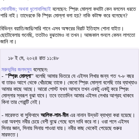
সোনাবীজ; অথবা ধুলোবালিছাই
বলেছেন: স্প্রিং মোল্লা কথাটা কেন বললেন ধরতে
পারি নাই। তাদেরকে কি স্প্রিং মোল্লা বলা হয়? নাকি কটাক্ষ করে বলেছেন?
বিভিন্ন বয়াতি/জারি/সারি গানে এসব অক্ষরের বিরাট ইতিহাস শোনা যাইত।
ছোটোবেলায় শুনেছি, ততটাও বুঝতামও না তখন। আজকাল শুনলে কেমন লাগতো
জানি না।
১৮ ই মে, ২০২৪ রাত ১১:৪৮
মরুভূমির জলদস্যু
বলেছেন:
-
"স্প্রিং মোল্লা"
বলেছি আমার ভিতরে যে এইসব লিখার জন্য গত ৭-৮ বছর
বা তারও আগে থেকে খোঁচাচ্ছে তাকে। কেনো স্প্রিং মোল্লা বলেছি তার ব্যাখ্যাও
আমার কাছে আছে। আরো পোস্ট যখন আসবে তখন একটু একটু করে স্প্রিং
মোল্লার স্বরূপ বুঝা যাবে। তবে ততোদিন আমার এইসব লেখার আগ্রহ থাকবে
কিনা তার গেরান্টি নেই।
- মারেফত বা সুফিবাদে
আলিফ-লাম-মীম
এর নানান উদ্ভট ব্যাখ্যা করা হয়েছে।
ওরা অবশ্য নবীর চেয়ে বেশী বুঝে গেছে বলে দাবি করে না। ওরা পলে এইসব
সিনার জ্ঞান, সিনায় সিনায় পাওয়া যায়। নবীর কাছ থেকেই পেয়েছে গুরুর
মারফতে।