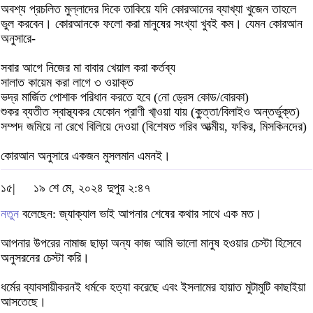
অবশ্য প্রচলিত মুল্লাদের দিকে তাকিয়ে যদি কোরআনের ব্যাখ্যা খুজেন তাহলে
ভুল করবেন। কোরআনকে ফলো করা মানুষের সংখ্যা খুবই কম। যেমন কোরআন
অনুসারে-
সবার আগে নিজের মা বাবার খেয়াল করা কর্তব্য
সালাত কায়েম করা লাগে ৩ ওয়াক্ত
ভদ্র মার্জিত পোশাক পরিধান করতে হবে (নো ড্রেস কোড/বোরকা)
শুকর ব্যতীত স্বাস্থ্যকর যেকোন প্রাণী খা্ওয়া যায় (কু্ত্তা/বিলাইও অন্তর্ভুক্ত)
সম্পদ জমিয়ে না রেখে বিলিয়ে দেওয়া (বিশেষত গরিব আত্মীয়, ফকির, মিসকিনদের)
কোরআন অনুসারে একজন মুসলমান এমনই।
১৫|
১৯ শে মে, ২০২৪ দুপুর ২:৪৭
নতুন
বলেছেন: জ্যাক্যাল ভাই আপনার শেষের কথার সাথে এক মত।
আপনার উপরের নামাজ ছাড়া অন্য কাজ আমি ভালো মানুষ হওয়ার চেস্টা হিসেবে
অনুসরনের চেস্টা করি।
ধর্মের ব্যাবসায়ীকরনই ধর্মকে হত্যা করেছে এবং ইসলামের হায়াত মুটামুটি কাছাইয়া
আসতেছে।