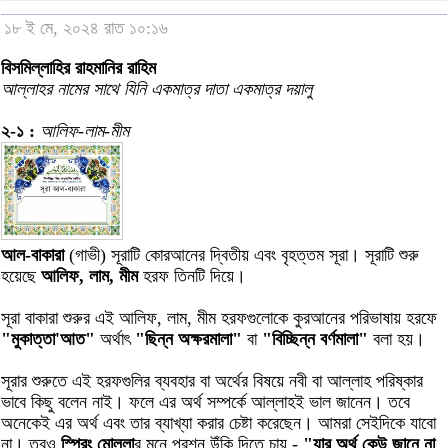
১৮ ই মে, ২০২৪ রাত ১০:১৬
বিসমিল্লাহির রাহমানির রাহিম
আল্লাহর নামের সাথে যিনি একমাত্র দাতা একমাত্র দয়ালু
২-১ :
আলিফ-লাম-মীম
আল-বাকারা
(গাভী) সূরাটি কোরআনের দ্বিতীয় এবং বৃহত্তম সূরা। সূরাটি শুরু
হয়েছে
আলিফ, লাম, মীম
হরফ তিনটি দিয়ে।
সূরা বাকারা শুরুর এই আলিফ, লাম, মীম হরফগুলোকে কুরআনের পরিভাষায় হরফে
"মুকাত্তা'আত"
অর্থাৎ
"ছিন্ন অক্ষরমালা"
বা
"বিচ্ছিন্ন বর্ণমালা"
বলা হয়।
সূরার শুরুতে এই হরফগুলির ব্যবহার বা অর্থের বিষয়ে নবী বা আল্লাহ পরিষ্কার
ভাবে কিছু বলেন নাই। ফলে এর অর্থ সম্পর্কে আল্লাহই ভাল জানেন। তবে
অনেকেই এর অর্থ এবং তার ব্যাখ্যা করার চেষ্টা করেছেন। আমরা সেইদিকে যাবো
না। তবুও
স্প্রিং মোল্লা
র মনে প্রশ্ন উঁকি দিতে চায় -
"যার অর্থ কেউ জানে না