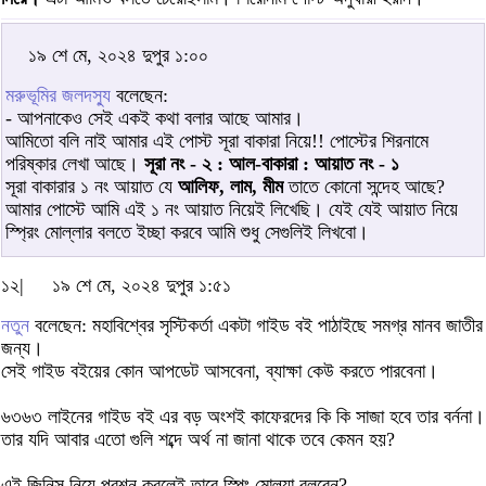
১৯ শে মে, ২০২৪ দুপুর ১:০০
মরুভূমির জলদস্যু
বলেছেন:
- আপনাকেও সেই একই কথা বলার আছে আমার।
আমিতো বলি নাই আমার এই পোস্ট সূরা বাকারা নিয়ে!! পোস্টের শিরনামে
পরিষ্কার লেখা আছে।
সূরা নং - ২ : আল-বাকারা : আয়াত নং - ১
সূরা বাকারার ১ নং আয়াত যে
আলিফ, লাম, মীম
তাতে কোনো সন্দেহ আছে?
আমার পোস্টে আমি এই ১ নং আয়াত নিয়েই লিখেছি। যেই যেই আয়াত নিয়ে
স্প্রিং মোল্লার বলতে ইচ্ছা করবে আমি শুধু সেগুলিই লিখবো।
১২|
১৯ শে মে, ২০২৪ দুপুর ১:৫১
নতুন
বলেছেন: মহাবিশ্বের সৃস্টিকর্তা একটা গাইড বই পাঠাইছে সমগ্র মানব জাতীর
জন্য।
সেই গাইড বইয়ের কোন আপডেট আসবেনা, ব্যাক্ষা কেউ করতে পারবেনা।
৬৩৬৩ লাইনের গাইড বই এর বড় অংশই কাফেরদের কি কি সাজা হবে তার বর্ননা।
তার যদি আবার এতো গুলি শব্দে অর্থ না জানা থাকে তবে কেমন হয়?
এই জিনিস নিয়ে প্রশ্ন করলেই তারে স্পিং মোল্ল্যা বলবেন?