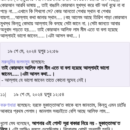
কোরআন আরবি ভাষায় ,, তাই বাঙালি কোরআন মুখস্থ করে বাট অর্থ বুঝে না বা
পড়ে না....এখানে কি শিখলো সে? কোর আনতো শেখার স্থান বা শেখার
যায়গা....আল্লাহ কথা জানার স্থান....।বহু আলেম আছে তিরিশ পাড়া কোরআন
মুখস্থ কিন্তু কোথায় আল্লাহ কি বলছে সেটা জানে না.।সেটা জানতে আবার
অনুবাদ পড়তে হয়..... তাই কোরআন আলিফ লাম মীম এতে যা বলা হয়েছে
আল্লাহই ভালো জানেন.....।এটা আসল কথা...।
১৯ শে মে, ২০২৪ দুপুর ১২:৫৬
মরুভূমির জলদস্যু
বলেছেন:
তাই কোরআন আলিফ লাম মীম এতে যা বলা হয়েছে আল্লাহই ভালো
জানেন.....।এটা আসল কথা...।
- আল্লাহ যে ভালো জানেন তাতে কোনো সন্দেহ নেই।
১১|
১৯ শে মে, ২০২৪ দুপুর ১২:৫৪
করুণাধারা
বলেছেন: হরফে মুকাত্তাআ'ত কাকে বলে জানতাম, কিন্তু এমন চার্টের
আকারে প্রথম পেলাম। জানলাম সবচাইতে বেশি আছে আলিফ লাম...
ধুলো মেঘ বলেছেন,
আপনার এই পোস্ট সূরা বাকারা নিয়ে নয় - মুকাত্তাআ'ত
নিয়ে।
এটা আমিও বলতে চেয়েছিলাম। শিরোনাম পোস্ট অনুযায়ী হয়নি।