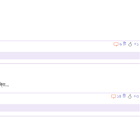
৬ টি
+১
্তি...
১৪ টি
+৩