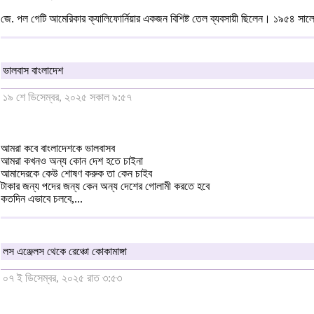
জে. পল গেটি আমেরিকার ক্যালিফোর্নিয়ার একজন বিশিষ্ট তেল ব্যবসায়ী ছিলেন। ১৯৫৪ সালে ত
ভালবাস বাংলাদেশ
১৯ শে ডিসেম্বর, ২০২৫ সকাল ৯:৫৭
আমরা কবে বাংলাদেশকে ভালবাসব
আমরা কখনও অন্য কোন দেশ হতে চাইনা
আমাদেরকে কেউ শোষণ করুক তা কেন চাইব
টাকার জন্য পদের জন্য কেন অন্য দেশের গোলামী করতে হবে
কতদিন এভাবে চলবে,...
লস এঞ্জেলস থেকে রেঞ্চো কোকামাঙ্গা
০৭ ই ডিসেম্বর, ২০২৫ রাত ৩:৫৩