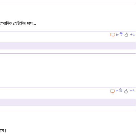
্পানিক হেরিটেজ মাস...
৮ টি
+১
৮ টি
+৪
হবে।