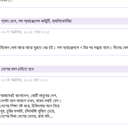
গ্লান ডেল, লস অ্যাঞ্জেলেস কাউন্টি, ক্যালিফোর্নিয়া
০৯ ই অক্টোবর, ২০২৫ ভোর ৪:২৫
বিকেল বেলা মাঝে মাঝে ঘুরতে বের হই। লস অ্যাঞ্জেলসে ৭ টার পর সন্ধ্যা নামে। দিনের বে
দেশের ভাল চাইতে হবে
০৩ রা অক্টোবর, ২০২৫ রাত ১:২০
আমাদেরই বাংলাদেশ, কোটি মানুষের দেশ,
দেশটা ভাল থাকলে তখন, থাকব সবাই বেশ।
দেশের শিক্ষা নষ্ট করে, চিকিৎসার পচন নিয়ে
ঘুষ, চুরির ঘনঘটা, চাঁদাবাজি মুক্তি চেয়ে,
দেশের টাকা দেশের ভেতর, রাখা যদি...