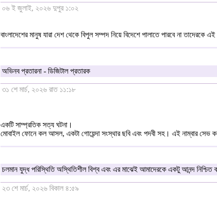
০৬ ই জুলাই, ২০২৬ দুপুর ১:০২
বাংলাদেশের মানুষ যারা দেশ থেকে বিপুল সম্পদ নিয়ে বিদেশে পালাতে পারবে না তাদেরকে এ
অভিনব প্রতারনা - ডিজিটাল প্রতারক
৩১ শে মার্চ, ২০২৬ রাত ১১:১৮
একটি সাম্প্রতিক সত্য ঘটনা।
মোবাইল ফোনে কল আসল, একটা গোয়েন্দা সংস্থার ছবি এবং পদবী সহ। এই নাম্বার সেভ কর
চলমান যুদ্ধ পরিস্থিতি অস্থিতিশীল বিশ্ব এবং এর মাঝেই আমাদেরকে একটু আনন্দ নিশ্চিত
২৩ শে মার্চ, ২০২৬ বিকাল ৪:৫৯