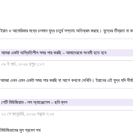
ইরান ও আমেরিকার মধ্যে চলমান যুদ্ধ চতুর্থ সপ্তাহ অতিক্রম করছে। যুদ্ধের তীব্রতা না ক
আমরা একটা অস্থিতিশীল সময় পার করছি – আমাদেরকে সংযমী হতে হবে
০৯ ই মার্চ, ২০২৬ দুপুর ১:০৭
আমরা এখন এমন একটা সময় পার করছি যা আগে কখনো দেখিনি। ইরানের এই যুদ্ধ যদি দীর্ঘা
গেটি মিউজিয়াম - লস অ্যাঞ্জেলেস – ছবি ব্লগ
২২ শে জানুয়ারি, ২০২৬ সন্ধ্যা ৭:০৫
মিউজিয়ামের মূল প্রবেশ পথ