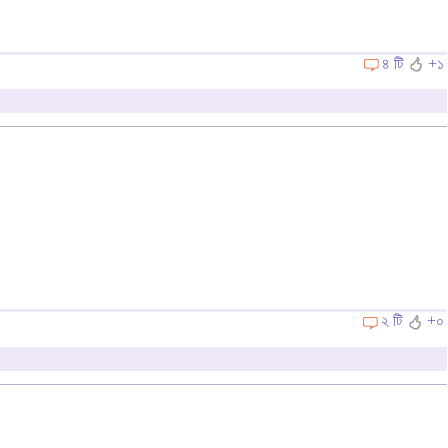
৪ টি
+১
২ টি
+০