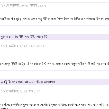
২০ শে অক্টোবর, ২০২৫ সকাল ১১:৩২
অক্টোবর মাস জুড়ে লস এঞ্জেলস কমুনিটি কলেজে হিস্পানিক হেরিটেজ মাস পালনের উৎসব চল
বুক অফ - রিড ইট, লাভ ইট, শেয়ার ইট
১৬ ই অক্টোবর, ২০২৫ সকাল ১১:১২
সেভেন্থ ষ্ট্রীট মেট্রো ষ্টেশন থেকে ইস্ট লস এঞ্জেলসে যেতে হলুদ লাইন বা ই লাইনের শেষ ষ
একটু কি সময় দেয়া যায় – দেশটাকে ভালবাসো
১৩ ই অক্টোবর, ২০২৫ রাত ১:৩৩
আমাদের দেশটাকে সুন্দর করতে ও দেশের উন্নয়ন বাহিরের কেউ এসে করে দিয়ে যাবে না।
এখানে...