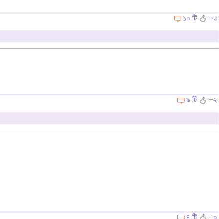
১০ টি
+৩
৯ টি
+২
৪ টি
+০