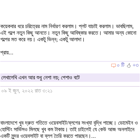
কয়েকবার ধরে চরিত্রের নাম নির্ধারণ করলাম। প্লট যাচাই করলাম। ভাবছিলাম,
এই গল্পে নতুন কিছু আনতে। নতুন কিছু আবিষ্কার করতে। আমার অন্য কোনো
গল্পের মত করে নয়। একটু ভিন্ন; একটু আলাদা।
প্রায়...
০ টি
+৩
লেখালেখি এখন আর শুধু নেশা নয়; পেশাও বটে
০৯ ই জুন, ২০২২ রাত ৩:২১
বাংলাদেশে খুব দ্রুত গতিতে ওয়েবসাইট/ব্লগের সংখ্যা বৃদ্ধি পাচ্ছে। ডোমেইন ও
হোস্টিং সার্ভিসও মিলছে খুব কম টাকায়। তাই চাইলেই যে কেউ আজ অনলাইনে
একটি সুন্দর ওয়েবসাইট বা ব্লগ তৈরি করতে পারছেন।...