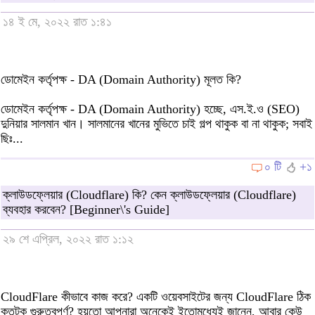
১৪ ই মে, ২০২২ রাত ১:৪১
ডোমেইন কর্তৃপক্ষ - DA (Domain Authority) মূলত কি?
ডোমেইন কর্তৃপক্ষ - DA (Domain Authority) হচ্ছে, এস.ই.ও (SEO)
দুনিয়ার সালমান খান। সালমানের খানের মুভিতে চাই গল্প থাকুক বা না থাকুক; সবাই
ছিঃ...
০ টি
+১
ক্লাউডফ্লেয়ার (Cloudflare) কি? কেন ক্লাউডফ্লেয়ার (Cloudflare)
ব্যবহার করবেন? [Beginner\'s Guide]
২৯ শে এপ্রিল, ২০২২ রাত ১:১২
CloudFlare কীভাবে কাজ করে? একটি ওয়েবসাইটের জন্য CloudFlare ঠিক
কতটুকু গুরুত্বপূর্ণ? হয়তো আপনারা অনেকেই ইতোমধ্যেই জানেন, আবার কেউ