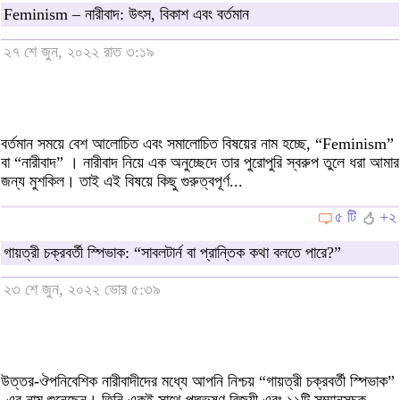
Feminism – নারীবাদ: উৎস, বিকাশ এবং বর্তমান
২৭ শে জুন, ২০২২ রাত ৩:১৯
বর্তমান সময়ে বেশ আলোচিত এবং সমালোচিত বিষয়ের নাম হচ্ছে, “Feminism”
বা “নারীবাদ” । নারীবাদ নিয়ে এক অনুচ্ছেদে তার পুরোপুরি স্বরুপ তুলে ধরা আমার
জন্য মুশকিল। তাই এই বিষয়ে কিছু গুরুত্বপূর্ণ...
৫ টি
+২
গায়ত্রী চক্রবর্তী স্পিভাক: “সাবলটার্ন বা প্রান্তিক কথা বলতে পারে?”
২৩ শে জুন, ২০২২ ভোর ৫:৩৯
উত্তর-ঔপনিবেশিক নারীবাদীদের মধ্যে আপনি নিশ্চয় “গায়ত্রী চক্রবর্তী স্পিভাক”
-এর নাম শুনেছেন। তিনি একই সাথে পদ্মভূষণ বিজয়ী এবং ১১টি সম্মানসূচক