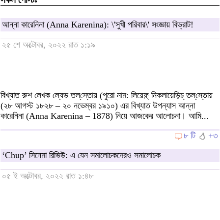
আন্না কারেনিনা (Anna Karenina): \'সুখী পরিবার\' সংজ্ঞায় বিভ্রাট!
২৫ শে অক্টোবর, ২০২২ রাত ১:১৯
বিখ্যাত রুশ লেখক ল্যেভ তল্‌স্তোয় (পুরো নাম: লিয়েফ়্ নিকলায়েভ়িচ্ তল্‌স্তোয়
(২৮ আগস্ট ১৮২৮ – ২০ নভেম্বর ১৯১০) এর বিখ্যাত উপন্যাস আন্না
কারেনিনা (Anna Karenina – 1878) নিয়ে আজকের আলোচনা। আমি...
৮ টি
+৩
‘Chup’ সিনেমা রিভিউ: এ যেন সমালোচকদেরও সমালোচক
০৫ ই অক্টোবর, ২০২২ রাত ১:৪৮