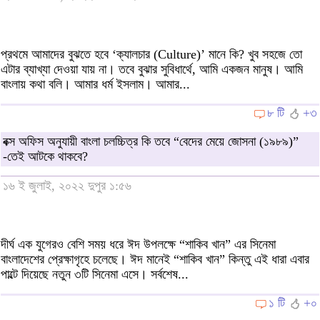
প্রথমে আমাদের বুঝতে হবে ‘ক্যালচার (Culture)’ মানে কি? খুব সহজে তো
এটার ব্যাখ্যা দেওয়া যায় না। তবে বুঝার সুবিধার্থে, আমি একজন মানুষ। আমি
বাংলায় কথা বলি। আমার ধর্ম ইসলাম। আমার...
৮ টি
+৩
বক্স অফিস অনুযায়ী বাংলা চলচ্চিত্র কি তবে “বেদের মেয়ে জোসনা (১৯৮৯)”
-তেই আটকে থাকবে?
১৬ ই জুলাই, ২০২২ দুপুর ১:৫৬
দীর্ঘ এক যুগেরও বেশি সময় ধরে ঈদ উপলক্ষে “শাকিব খান” এর সিনেমা
বাংলাদেশের প্রেক্ষাগৃহে চলেছে। ঈদ মানেই “শাকিব খান” কিন্তু এই ধারা এবার
পাল্টে দিয়েছে নতুন ৩টি সিনেমা এসে। সর্বশেষ...
১ টি
+০