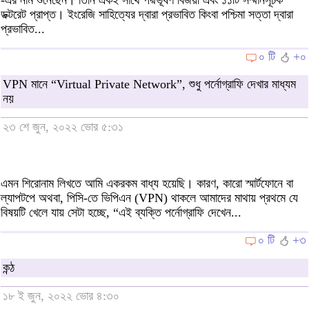
ডক্টরেট প্রাপ্ত। ইংরেজি সাহিত্যের দ্বারা প্রভাবিত কিংবা পশ্চিমা সত্তা দ্বারা
প্রভাবিত...
০ টি
+০
VPN মানে “Virtual Private Network”, শুধু পর্নোগ্রাফি দেখার মাধ্যম
নয়
২৩ শে জুন, ২০২২ ভোর ৫:৩১
এমন শিরোনাম লিখতে আমি একরকম বাধ্য হয়েছি। কারণ, কারো স্মার্টফোনে বা
ল্যাপটপে অথবা, পিসি-তে ভিপিএন (VPN) থাকলে আমাদের মাথায় প্রথমে যে
বিষয়টি খেলে যায় সেটা হচ্ছে, “এই ব্যক্তি পর্নোগ্রাফি দেখেন...
০ টি
+৩
কন্ঠ
১৮ ই জুন, ২০২২ ভোর ৪:৩০