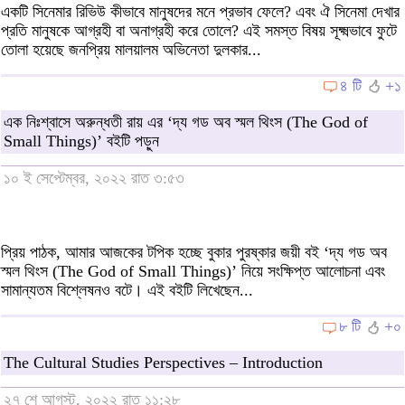
একটি সিনেমার রিভিউ কীভাবে মানুষদের মনে প্রভাব ফেলে? এবং ঐ সিনেমা দেখার
প্রতি মানুষকে আগ্রহী বা অনাগ্রহী করে তোলে? এই সমস্ত বিষয় সূক্ষ্মভাবে ফুটে
তোলা হয়েছে জনপ্রিয় মালয়ালম অভিনেতা দুলকার...
৪ টি
+১
এক নিঃশ্বাসে অরুন্ধতী রায় এর ‘দ্য গড অব স্মল থিংস (The God of
Small Things)’ বইটি পড়ুন
১০ ই সেপ্টেম্বর, ২০২২ রাত ৩:৫৩
প্রিয় পাঠক, আমার আজকের টপিক হচ্ছে বুকার পুরষ্কার জয়ী বই ‘দ্য গড অব
স্মল থিংস (The God of Small Things)’ নিয়ে সংক্ষিপ্ত আলোচনা এবং
সামান্যতম বিশ্লেষনও বটে। এই বইটি লিখেছেন...
৮ টি
+০
The Cultural Studies Perspectives – Introduction
২৭ শে আগস্ট, ২০২২ রাত ১১:২৮