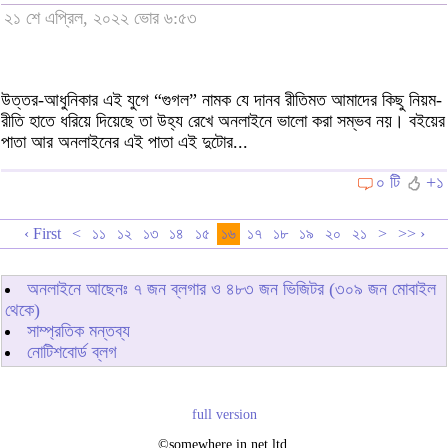
২১ শে এপ্রিল, ২০২২ ভোর ৬:৫৩
উত্তর-আধুনিকার এই যুগে “গুগল” নামক যে দানব রীতিমত আমাদের কিছু নিয়ম-
রীতি হাতে ধরিয়ে দিয়েছে তা উহ্য রেখে অনলাইনে ভালো করা সম্ভব নয়। বইয়ের
পাতা আর অনলাইনের এই পাতা এই দুটোর...
০ টি
+১
‹ First
<
১১
১২
১৩
১৪
১৫
১৬
১৭
১৮
১৯
২০
২১
>
>> ›
অনলাইনে আছেনঃ
৭
জন ব্লগার ও
৪৮৩
জন ভিজিটর (৩০৯ জন মোবাইল
থেকে)
সাম্প্রতিক মন্তব্য
নোটিশবোর্ড ব্লগ
full version
©somewhere in net ltd.