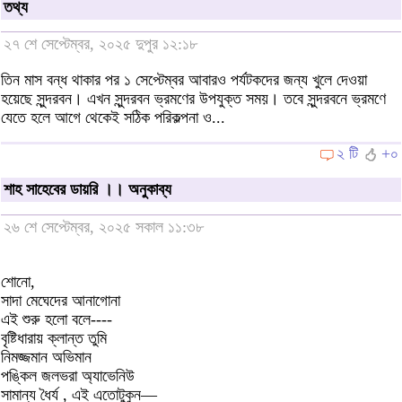
তথ্য
২৭ শে সেপ্টেম্বর, ২০২৫ দুপুর ১২:১৮
তিন মাস বন্ধ থাকার পর ১ সেপ্টেম্বর আবারও পর্যটকদের জন্য খুলে দেওয়া
হয়েছে সুন্দরবন। এখন সুন্দরবন ভ্রমণের উপযুক্ত সময়। তবে সুন্দরবনে ভ্রমণে
যেতে হলে আগে থেকেই সঠিক পরিকল্পনা ও...
২ টি
+০
শাহ সাহেবের ডায়রি ।। অনুকাব্য
২৬ শে সেপ্টেম্বর, ২০২৫ সকাল ১১:৩৮
শোনো,
সাদা মেঘেদের আনাগোনা
এই শুরু হলো বলে----
বৃষ্টিধারায় ক্লান্ত তুমি
নিমজ্জমান অভিমান
পঙ্কিল জলভরা অ্যাভেনিউ
সামান্য ধৈর্য , এই এতোটুকুন—