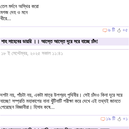
তেল মর্দনে অস্থির করো
মগজ দেহ ও মনে
ধীরে...
৬ টি
+৫
শাহ সাহেবের ডায়রি ।। আস্তে আস্তে দূরে সরে যাচ্ছে চাঁদ!
১৮ ই সেপ্টেম্বর, ২০২৫ সকাল ১১:৪১
দশটা নয়, পাঁচটা নয়, একটা মাত্র উপগ্রহ পৃথিবীর। সেই চাঁদও কিনা দূরে সরে
যাচ্ছে! সম্প্রতি মহাকাশের নানা খুঁটিনাটি পরীক্ষা করে দেখে এই তথ্যই জানতে
পেরেছেন বিজ্ঞানীরা। হিসাব কষে...
১৯ টি
+১