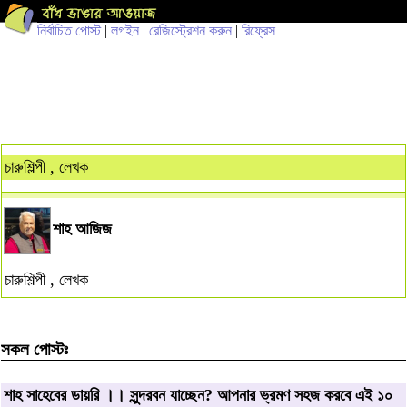
নির্বাচিত পোস্ট
|
লগইন
|
রেজিস্ট্রেশন করুন
|
রিফ্রেস
চারুশিল্পী , লেখক
শাহ আজিজ
চারুশিল্পী , লেখক
সকল পোস্টঃ
শাহ সাহেবের ডায়রি ।। সুন্দরবন যাচ্ছেন? আপনার ভ্রমণ সহজ করবে এই ১০