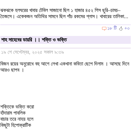
ঝকঝকে হলঘরের খাবার টেবিল সাজানো ছিল ১ হাজার ৪৫২ পিস ছুরি–চামচ–
তৈজসে। একেকজন অতিথির সামনে ছিল পাঁচ রকমের গ্লাস। খাবারের তালিকা...
১৮ টি
+০
শাহ সাহেবের ডায়রি ।। শক্তি ও ভক্তি
১৯ শে সেপ্টেম্বর, ২০২৫ সকাল ৯:৩৯
বিজন রয়ের অনুরোধে বহু আগে লেখা একখানা কবিতা ছেপে দিলাম । আসছে দিনে
আরও ছাপব ।
শক্তিকে ভক্তি করো
হাঁদারাম পাবলিক
বাচার তরে নাহয় হলে
কিছুটা হিপোক্রাটিক