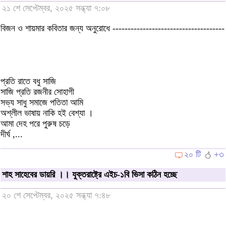
২১ শে সেপ্টেম্বর, ২০২৫ সন্ধ্যা ৭:০৮
বিজন ও শায়মার কবিতার জন্য অনুরোধে -------------------------------------
প্রতি রাতে বধু সাজি
সাজি প্রতি রজনীর সোহাগী
সভ্য সাধু সমাজে পতিতা আমি
অশ্লীল ভাষায় নাকি হই বেশ্যা ।
আমা দেহ পরে পুরুষ চড়ে
দীর্ঘ ,...
২০ টি
+৩
শাহ সাহেবের ডায়রি ।। যুক্তরাষ্ট্রে এইচ-১বি ভিসা কঠিন হচ্ছে
২০ শে সেপ্টেম্বর, ২০২৫ সন্ধ্যা ৭:৪৮