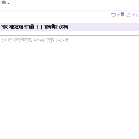
নাম...
৮ টি
+১
শাহ সাহেবের ডায়রি ।। রাজকীয় ভোজ
১৯ শে সেপ্টেম্বর, ২০২৫ দুপুর ১২:৩৪