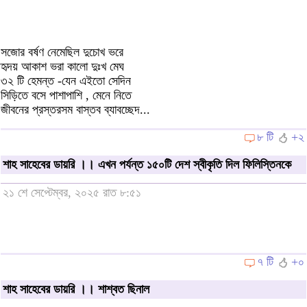
সজোর বর্ষণ নেমেছিল দুচোখ ভরে
হৃদয় আকাশ ভরা কালো দুঃখ মেঘ
৩২ টি হেমন্ত -যেন এইতো সেদিন
সিড়িতে বসে পাশাপাশি , মেনে নিতে
জীবনের প্রস্তরসম বাস্তব ব্যাবচ্ছেদ...
৮ টি
+২
শাহ সাহেবের ডায়রি ।। এখন পর্যন্ত ১৫০টি দেশ স্বীকৃতি দিল ফিলিস্তিনকে
২১ শে সেপ্টেম্বর, ২০২৫ রাত ৮:৫১
৭ টি
+০
শাহ সাহেবের ডায়রি ।। শাশ্বত ছিনাল