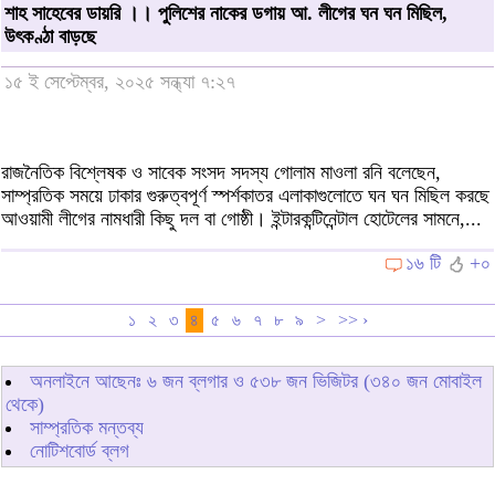
শাহ সাহেবের ডায়রি ।। পুলিশের নাকের ডগায় আ. লীগের ঘন ঘন মিছিল,
উৎকণ্ঠা বাড়ছে
১৫ ই সেপ্টেম্বর, ২০২৫ সন্ধ্যা ৭:২৭
রাজনৈতিক বিশ্লেষক ও সাবেক সংসদ সদস্য গোলাম মাওলা রনি বলেছেন,
সাম্প্রতিক সময়ে ঢাকার গুরুত্বপূর্ণ স্পর্শকাতর এলাকাগুলোতে ঘন ঘন মিছিল করছে
আওয়ামী লীগের নামধারী কিছু দল বা গোষ্ঠী। ইন্টারকন্টিনেন্টাল হোটেলের সামনে,...
১৬ টি
+০
১
২
৩
৪
৫
৬
৭
৮
৯
>
>> ›
অনলাইনে আছেনঃ
৬
জন ব্লগার ও
৫৩৮
জন ভিজিটর (৩৪০ জন মোবাইল
থেকে)
সাম্প্রতিক মন্তব্য
নোটিশবোর্ড ব্লগ