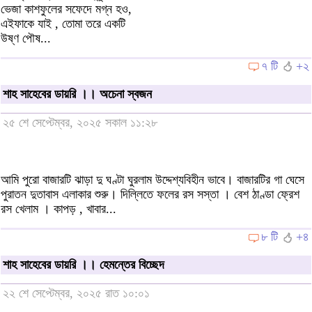
ভেজা কাশফুলের সফেদে মগ্ন হও,
এইফাকে যাই , তোমা তরে একটি
উষ্ণ পৌষ...
৭ টি
+২
শাহ সাহেবের ডায়রি ।। অচেনা স্বজন
২৫ শে সেপ্টেম্বর, ২০২৫ সকাল ১১:২৮
আমি পুরো বাজারটি ঝাড়া দু ঘণ্টা ঘুরলাম উদ্দেশ্যবিহীন ভাবে। বাজারটির গা ঘেসে
পুরাতন দুতাবাস এলাকার শুরু। দিল্লিতে ফলের রস সস্তা । বেশ ঠাণ্ডা ফ্রেশ
রস খেলাম । কাপড় , খাবার...
৮ টি
+৪
শাহ সাহেবের ডায়রি ।। হেমন্তের বিচ্ছেদ
২২ শে সেপ্টেম্বর, ২০২৫ রাত ১০:০১