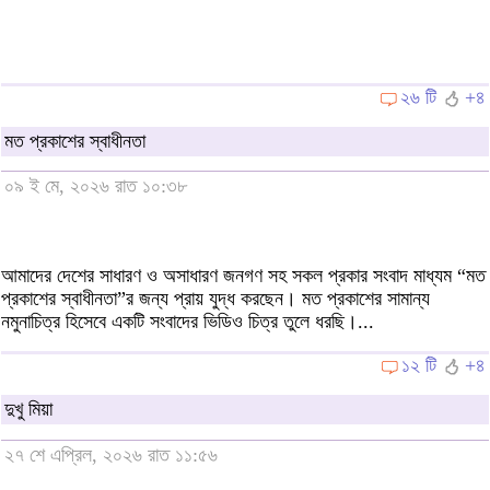
২৬ টি
+৪
মত প্রকাশের স্বাধীনতা
০৯ ই মে, ২০২৬ রাত ১০:৩৮
আমাদের দেশের সাধারণ ও অসাধারণ জনগণ সহ সকল প্রকার সংবাদ মাধ্যম “মত
প্রকাশের স্বাধীনতা”র জন্য প্রায় যুদ্ধ করছেন। মত প্রকাশের সামান্য
নমুনাচিত্র হিসেবে একটি সংবাদের ভিডিও চিত্র তুলে ধরছি।...
১২ টি
+৪
দুখু মিয়া
২৭ শে এপ্রিল, ২০২৬ রাত ১১:৫৬