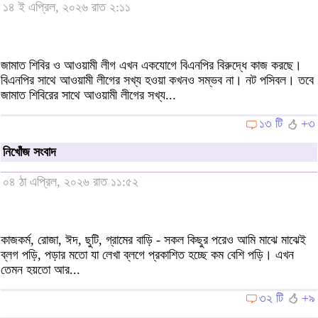
১৪ ই এপ্রিল, ২০২৬ রাত ২:১১
জামাত শিবির ও আওয়ামী লীগ এখন একযোগে বিএনপির বিরুদ্ধে কাজ করছে।
বিএনপির সাথে আওয়ামী লীগের সখ্য হওয়া কখনও সম্ভব না। নট পসিবল। তবে
জামাত শিবিরের সাথে আওয়ামী লীগের সখ্য...
১৩ টি
+৩
নিখোঁজ সংবাদ
০৪ ঠা এপ্রিল, ২০২৬ রাত ১১:৫২
কাজকর্ম, রোজা, ঈদ, ছুটি, গ্রামের বাড়ি - সকল কিছুর পরেও আমি মাঝে মাঝেই
ব্লগ পড়ি, পড়ার মতো যা লেখা ব্লগে প্রকাশিত হচ্ছে কম বেশি পড়ি। এখন
তেমন হয়তো আর...
৩২ টি
+৯