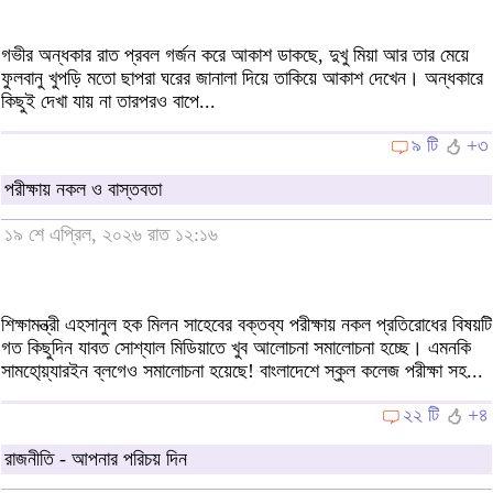
গভীর অন্ধকার রাত প্রবল গর্জন করে আকাশ ডাকছে, দুখু মিয়া আর তার মেয়ে
ফুলবানু খুপড়ি মতো ছাপরা ঘরের জানালা দিয়ে তাকিয়ে আকাশ দেখেন। অন্ধকারে
কিছুই দেখা যায় না তারপরও বাপে...
৯ টি
+৩
পরীক্ষায় নকল ও বাস্তবতা
১৯ শে এপ্রিল, ২০২৬ রাত ১২:১৬
শিক্ষামন্ত্রী এহসানুল হক মিলন সাহেবের বক্তব্য পরীক্ষায় নকল প্রতিরোধের বিষয়টি
গত কিছুদিন যাবত সোশ্যাল মিডিয়াতে খুব আলোচনা সমালোচনা হচ্ছে। এমনকি
সামহো্য়্যারইন ব্লগেও সমালোচনা হয়েছে! বাংলাদেশে স্কুল কলেজ পরীক্ষা সহ...
২২ টি
+৪
রাজনীতি - আপনার পরিচয় দিন