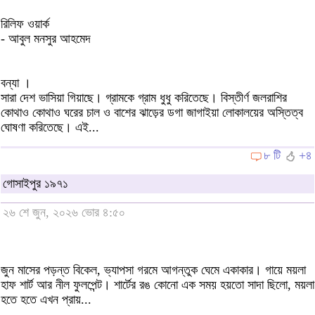
রিলিফ ওয়ার্ক
- আবুল মনসুর আহমেদ
বন্যা ।
সারা দেশ ভাসিয়া গিয়াছে। গ্রামকে গ্রাম ধুধু করিতেছে। বিস্তীর্ণ জলরাশির
কোথাও কোথাও ঘরের চাল ও বাশের ঝাড়ের ডগা জাগাইয়া লোকালয়ের অস্তিত্ব
ঘোষণা করিতেছে। এই...
৮ টি
+৪
গোসাইপুর ১৯৭১
২৬ শে জুন, ২০২৬ ভোর ৪:৫০
জুন মাসের পড়ন্ত বিকেল, ভ্যাপসা গরমে আগন্তুক ঘেমে একাকার। গায়ে ময়লা
হাফ শার্ট আর নীল ফুলপেন্ট। শার্টের রঙ কোনো এক সময় হয়তো সাদা ছিলো, ময়লা
হতে হতে এখন প্রায়...