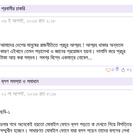
প্রবাসীর চাকরি
০৬ ই আগস্ট, ২০২৬ রাত ২:২৮
আমাদের দেশের মানুষের রাজনীতিতে প্রচুর আগ্রহ ! আগ্রহ থাকার অন্যতম
কারণ এইখানে তেমন পড়ালেখা ও জ্ঞানের প্রয়োজন হয়না। দালালি করে প্রচুর
টাকা আয় করা সম্ভব। সমগ্র বিশ্বে একমাত্র নোবেল...
৩ টি
+১
ব্লগ সমস্যা ও সমাধান
০১ লা আগস্ট, ২০২৬ রাত ৮:১৬
ছবি-১
চলার পথে অনেকেই হয়তো মোবাইল ফোনে ব্লগ পড়তে বা দেখতে গিয়ে বিপত্তির
সম্মুখীন হচ্ছেন। সাধারণত মোবাইল ফোনে যারা ব্লগ পড়েন তাদের ব্লগের লেখা