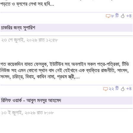
পড়তে ও ব্লগের লেখা সহ ছবি...
৮ টি
+৪
চাকরির জন্য সুপারিশ
২৩ শে জুলাই, ২০২৬ রাত ১২:৫৮
গত কয়েকদিন যাবত ফেসবুক, ইউটিউব সহ অনলাইন সকল পত্র-পত্রিকা, টিভি
নিউজ সহ এমন কোনো স্থান বাদ নেই যেইখানে এক ব্যক্তির রাজনীতি, সাংসদ,
সংসদ, চরিত্র, বিবাহ, কাবিন নামা, প্রথম স্ত্রী,...
২২ টি
+৪
রিলিফ ওয়ার্ক - আবুল মনসুর আহমেদ
১৩ ই জুলাই, ২০২৬ রাত ৮:০৮