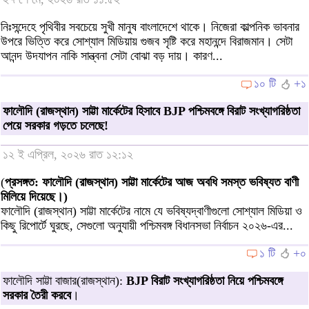
নিঃসন্দেহে পৃথিবীর সবচেয়ে সুখী মানুষ বাংলাদেশে থাকে। নিজেরা কাল্পনিক ভাবনার
উপরে ভিত্তি করে সোশ্যাল মিডিয়ায় গুজব সৃষ্টি করে মহানন্দে বিরাজমান। সেটা
আনন্দ উদযাপন নাকি সান্ত্বনা সেটা বোঝা বড় দায়। কারণ...
১০ টি
+১
ফালৌদি (রাজস্থান) সাট্টা মার্কেটের হিসাবে BJP পশ্চিমবঙ্গে বিরাট সংখ্যাগরিষ্ঠতা
পেয়ে সরকার গড়তে চলেছে!
১২ ই এপ্রিল, ২০২৬ রাত ১২:১২
(
প্রসঙ্গত: ফালৌদি (রাজস্থান) সাট্টা মার্কেটের আজ অবধি সমস্ত ভবিষ্যত বাণী
মিলিয়ে দিয়েছে।)
ফালৌদি (রাজস্থান) সাট্টা মার্কেটের নামে যে ভবিষ্যদ্বাণীগুলো সোশ্যাল মিডিয়া ও
কিছু রিপোর্টে ঘুরছে, সেগুলো অনুযায়ী পশ্চিমবঙ্গ বিধানসভা নির্বাচন ২০২৬-এর...
১ টি
+০
ফালৌদি সাট্টা বাজার(রাজস্থান):
BJP বিরাট সংখ্যাগরিষ্ঠতা নিয়ে পশ্চিমবঙ্গে
সরকার তৈরী করবে
।