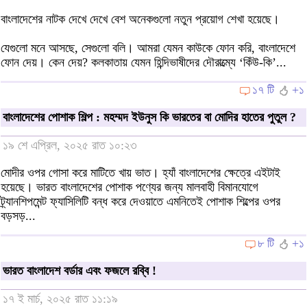
বাংলাদেশের নাটক দেখে দেখে বেশ অনেকগুলো নতুন প্রয়োগ শেখা হয়েছে।
যেগুলো মনে আসছে, সেগুলো বলি। আমরা যেমন কাউকে ফোন করি, বাংলাদেশে
ফোন দেয়। কেন দেয়? কলকাতায় যেমন হিন্দিভাষীদের দৌরাত্ম্যে ‘কিঁউ-কি’...
১৭ টি
+১
বাংলাদেশের পোশাক শিল্প : মহম্মদ ইউনুস কি ভারতের বা মোদির হাতের পুতুল ?
১৯ শে এপ্রিল, ২০২৫ রাত ১০:২৩
মোদীর ওপর গোসা করে মাটিতে খায় ভাত। হ্যাঁ বাংলাদেশের ক্ষেত্রে এইটাই
হয়েছে। ভারত বাংলাদেশের পোশাক পণ্যের জন্য মালবাহী বিমানযোগে
ট্র্যানশিপমেন্ট ফ্যাসিলিটি বন্ধ করে দেওয়াতে এমনিতেই পোশাক শিল্পের ওপর
বড়সড়...
৮ টি
+১
ভারত বাংলাদেশ বর্ডার এবং ফজলে রব্বি !
১৭ ই মার্চ, ২০২৫ রাত ১১:১৯