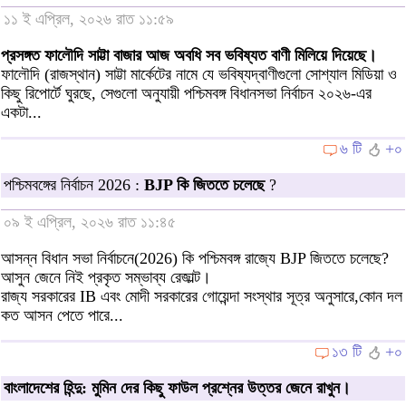
১১ ই এপ্রিল, ২০২৬ রাত ১১:৫৯
প্রসঙ্গত ফালৌদি সাট্টা বাজার আজ অবধি সব ভবিষ্যত বাণী মিলিয়ে দিয়েছে।
ফালৌদি (রাজস্থান) সাট্টা মার্কেটের নামে যে ভবিষ্যদ্বাণীগুলো সোশ্যাল মিডিয়া ও
কিছু রিপোর্টে ঘুরছে, সেগুলো অনুযায়ী পশ্চিমবঙ্গ বিধানসভা নির্বাচন ২০২৬-এর
একটা...
৬ টি
+০
পশ্চিমবঙ্গের নির্বাচন 2026 :
BJP কি জিততে চলেছে
?
০৯ ই এপ্রিল, ২০২৬ রাত ১১:৪৫
আসন্ন বিধান সভা নির্বাচনে(2026) কি পশ্চিমবঙ্গ রাজ্যে BJP জিততে চলেছে?
আসুন জেনে নিই প্রকৃত সম্ভাব্য রেজাল্ট।
রাজ্য সরকারের IB এবং মোদী সরকারের গোয়েন্দা সংস্থার সূত্র অনুসারে,কোন দল
কত আসন পেতে পারে...
১৩ টি
+০
বাংলাদেশের হিন্দু: মুমিন দের কিছু ফাউল প্রশ্নের উত্তর জেনে রাখুন।