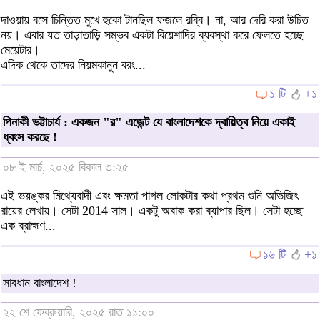
দাওয়ায় বসে চিন্তিত মুখে হুকো টানছিল ফজলে রব্বি। না, আর দেরি করা উচিত
নয়। এবার যত তাড়াতাড়ি সম্ভব একটা বিয়েশাদির ব্যবস্থা করে ফেলতে হচ্ছে
মেয়েটার।
এদিক থেকে তাদের নিয়মকানুন বরং...
১ টি
+১
পিনাকী ভট্টাচার্য : একজন "র" এজেন্ট যে বাংলাদেশকে দ্বায়িত্ব নিয়ে একাই
ধ্বংস করছে !
০৮ ই মার্চ, ২০২৫ বিকাল ৩:২৫
এই ভয়ঙ্কর মিথ্যেবাদী এবং ক্ষমতা পাগল লোকটার কথা প্রথম শুনি অভিজিৎ
রায়ের লেখায়। সেটা 2014 সাল। একটু অবাক করা ব্যাপার ছিল। সেটা হচ্ছে
এক ব্রাহ্মণ...
১৬ টি
+১
সাবধান বাংলাদেশ !
২২ শে ফেব্রুয়ারি, ২০২৫ রাত ১১:০০