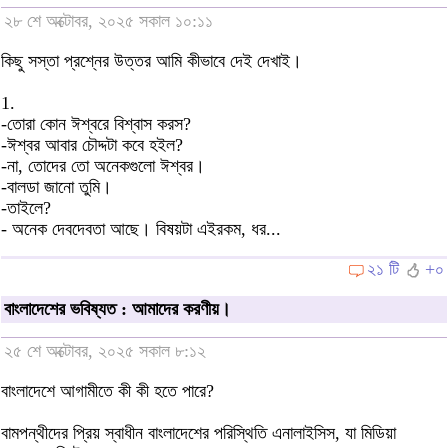
২৮ শে অক্টোবর, ২০২৫ সকাল ১০:১১
কিছু সস্তা প্রশ্নের উত্তর আমি কীভাবে দেই দেখাই।
1.
-তোরা কোন ঈশ্বরে বিশ্বাস করস?
-ঈশ্বর আবার চৌদ্দটা কবে হইল?
-না, তোদের তো অনেকগুলো ঈশ্বর।
-বালডা জানো তুমি।
-তাইলে?
- অনেক দেবদেবতা আছে। বিষয়টা এইরকম, ধর...
২১ টি
+০
বাংলাদেশের ভবিষ্যত : আমাদের করণীয়।
২৫ শে অক্টোবর, ২০২৫ সকাল ৮:১২
বাংলাদেশে আগামীতে কী কী হতে পারে?
বামপন্থীদের প্রিয় স্বাধীন বাংলাদেশের পরিস্থিতি এনালাইসিস, যা মিডিয়া