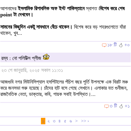
আপনাদের
ইসলামিক রিপাবলিক অফ ইস্ট পাকিস্তানে
স্বাগত ৷
বিশেষ করে শেষ
point টা দেখবেন।
সামনের কিছুদিন একটু সাবধানে বেঁচে থাকেন।
বিশেষ করে বড় শহরগুলোতে যাঁরা
থাকেন, খুব...
১৮ টি
+০
রম্য : নো পলিটিক্স প্লীজ
২৩ শে জানুয়ারি, ২০২৫ সকাল ১১:৩১
আজগুবি নগর মিউনিসিপ্যাল হসপিটালের পঁচিশ বছর পূর্তি উপলক্ষে এক বিরাট মঞ্চ
করে জনসভা শুরু হয়েছে। চাঁদের হাট বসে গেছে সেখানে। এলাকার যত গুনীজন,
রাজনৈতিক নেতা, ডাক্তার, কবি, গায়ক সবাই উপস্থিত।...
৩ টি
+১
১
২
৩
৪
৫
৬
>
>> ›