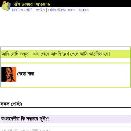
নির্বাচিত পোস্ট
|
লগইন
|
রেজিস্ট্রেশন করুন
|
রিফ্রেস
আমি মোদি ভক্ত ! এটা জেনে আপনি দুঃখ পেলে আমি আনন্দিত হব।
গেছো দাদা
সকল পোস্টঃ
বাংলাদেশীরা কি সবচেয়ে সুখী?!
২৭ শে মে, ২০২৬ রাত ১১:৫২