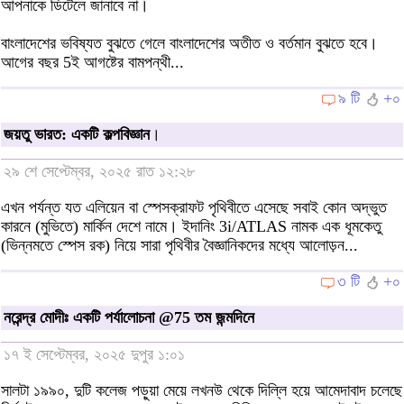
আপনাকে ডিটেলে জানাবে না।
বাংলাদেশের ভবিষ্যত বুঝতে গেলে বাংলাদেশের অতীত ও বর্তমান বুঝতে হবে।
আগের বছর 5ই আগষ্টের বামপন্থী...
৯ টি
+০
জয়তু ভারত: একটি কল্পবিজ্ঞান
।
২৯ শে সেপ্টেম্বর, ২০২৫ রাত ১২:২৮
এখন পর্যন্ত যত এলিয়েন বা স্পেসক্রাফট পৃথিবীতে এসেছে সবাই কোন অদ্ভুত
কারনে (মুভিতে) মার্কিন দেশে নামে। ইদানিং 3i/ATLAS নামক এক ধূমকেতু
(ভিন্নমতে স্পেস রক) নিয়ে সারা পৃথিবীর বৈজ্ঞানিকদের মধ্যে আলোড়ন...
৩ টি
+০
নরেন্দ্র মোদীঃ একটি পর্যালোচনা @75 তম জন্মদিনে
১৭ ই সেপ্টেম্বর, ২০২৫ দুপুর ১:০১
সালটা ১৯৯০, দুটি কলেজ পড়ুয়া মেয়ে লখনউ থেকে দিল্লি হয়ে আমেদাবাদ চলেছে