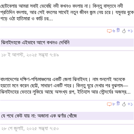
ছোটবেলায় আমরা সবাই ভেবেছি নদী কখনও বদলায় না। কিন্তু বাস্তবে নদী
প্রতিদিন বদলায়, আর সেই বদলের সাথেই নতুন জীবন জন্ম নেয় চরে। যমুনার বুকে
গড়ে ওঠা হাতিমারা ও কাচি চর...
৬ টি
+১
ঝিনাইদহকে এইভাবে আগে কখনও দেখিনি
১৮ ই আগস্ট, ২০২৫ সন্ধ্যা ৭:৪৯
বাংলাদেশের দক্ষিণ-পশ্চিমাঞ্চলের একটি জেলা ঝিনাইদহ। নাম শুনলেই অনেকে
হয়তো মনে করেন ছোট্ট, সাধারণ একটি শহর। কিন্তু ঘুরে দেখার পর বুঝলাম—
ঝিনাইদহের ভেতরে লুকিয়ে আছে অসংখ্য গল্প, ইতিহাস আর সৌন্দর্যের অজস্র...
৮ টি
+১
যে পথে কেউ যায় না: অজানা এক ঝর্ণার খোঁজে
২৮ শে জুলাই, ২০২৫ সন্ধ্যা ৭:৫০