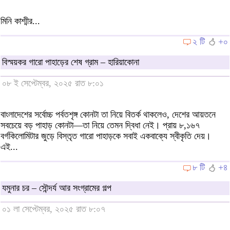
মিনি কাশ্মীর...
২ টি
+০
বিস্ময়কর গারো পাহাড়ের শেষ গ্রাম – হারিয়াকোনা
০৮ ই সেপ্টেম্বর, ২০২৫ রাত ৮:০১
বাংলাদেশের সর্বোচ্চ পর্বতশৃঙ্গ কোনটা তা নিয়ে বিতর্ক থাকলেও, দেশের আয়তনে
সবচেয়ে বড় পাহাড় কোনটা—তা নিয়ে তেমন দ্বিধা নেই। প্রায় ৮,১৬৭
বর্গকিলোমিটার জুড়ে বিস্তৃত গারো পাহাড়কে সবাই একবাক্যে স্বীকৃতি দেয়।
এই...
৮ টি
+৪
যমুনার চর – সৌন্দর্য আর সংগ্রামের গল্প
০১ লা সেপ্টেম্বর, ২০২৫ রাত ৮:০৭