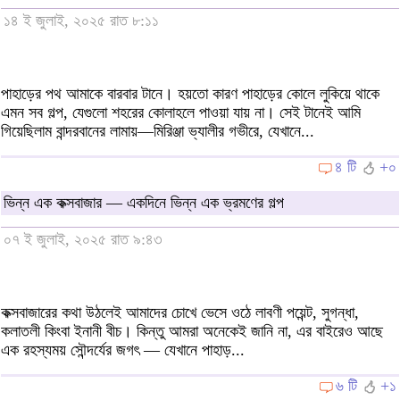
১৪ ই জুলাই, ২০২৫ রাত ৮:১১
পাহাড়ের পথ আমাকে বারবার টানে। হয়তো কারণ পাহাড়ের কোলে লুকিয়ে থাকে
এমন সব গল্প, যেগুলো শহরের কোলাহলে পাওয়া যায় না। সেই টানেই আমি
গিয়েছিলাম বান্দরবানের লামায়—মিরিঞ্জা ভ্যালীর গভীরে, যেখানে...
৪ টি
+০
ভিন্ন এক কক্সবাজার — একদিনে ভিন্ন এক ভ্রমণের গল্প
০৭ ই জুলাই, ২০২৫ রাত ৯:৪৩
কক্সবাজারের কথা উঠলেই আমাদের চোখে ভেসে ওঠে লাবণী পয়েন্ট, সুগন্ধা,
কলাতলী কিংবা ইনানী বীচ। কিন্তু আমরা অনেকেই জানি না, এর বাইরেও আছে
এক রহস্যময় সৌন্দর্যের জগৎ — যেখানে পাহাড়...
৬ টি
+১