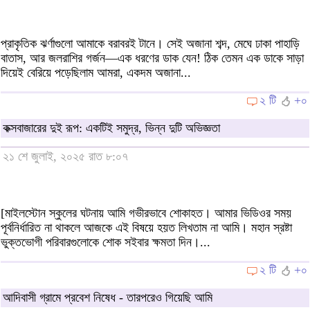
প্রাকৃতিক ঝর্ণাগুলো আমাকে বরাবরই টানে। সেই অজানা শব্দ, মেঘে ঢাকা পাহাড়ি
বাতাস, আর জলরাশির গর্জন—এক ধরণের ডাক যেন! ঠিক তেমন এক ডাকে সাড়া
দিয়েই বেরিয়ে পড়েছিলাম আমরা, একদম অজানা...
২ টি
+০
কক্সবাজারের দুই রূপ: একটিই সমুদ্র, ভিন্ন দুটি অভিজ্ঞতা
২১ শে জুলাই, ২০২৫ রাত ৮:০৭
[মাইলস্টোন স্কুলের ঘটনায় আমি গভীরভাবে শোকাহত। আমার ভিডিওর সময়
পূর্বনির্ধারিত না থাকলে আজকে এই বিষয়ে হয়ত লিখতাম না আমি। মহান স্রষ্টা
ভুক্তভোগী পরিবারগুলোকে শোক সইবার ক্ষমতা দিন।...
২ টি
+০
আদিবাসী গ্রামে প্রবেশ নিষেধ - তারপরেও গিয়েছি আমি