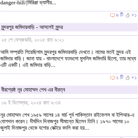
danger-hill/|মিরিঞ্জা ভ্যালীর...
৬ টি
+১
সুন্দরপুর জমিদারবাড়ি - আসলেই সুন্দর
২৫ শে ফেব্রুয়ারি, ২০২৫ রাত ৯:২১
আমি সম্প্রতি গিয়েছিলাম সুন্দরপুর জমিদারবাড়ি দেখতে। নামের মতই সুন্দর এই
জমিদার বাড়ি। জানা যায় - বাংলাদেশে যতগুলো মুসলিম জমিদারি ছিলো, তার মধ্যে
এটি একটি। এই জমিদার বাড়ি...
২ টি
+১
বীরশ্রেষ্ঠ নূর মোহাম্মদ শেখ এর বীরত্ব
১৬ ই ডিসেম্বর, ২০২৪ রাত ৯:৩৪
নূর মোহাম্মদ শেখ ১৯৫৯ সালের ১৪ মার্চ পূর্ব পাকিস্তান রাইফেলস বা ইপিআর-এ
যোগদান করেন। দীর্ঘদিন দিনাজপুর সীমান্তে ছিলেন তিনি। ১৯৭০ সালের ১০
জুলাই দিনাজপুর থেকে যশোর সেক্টরে বদলি করা হয়...