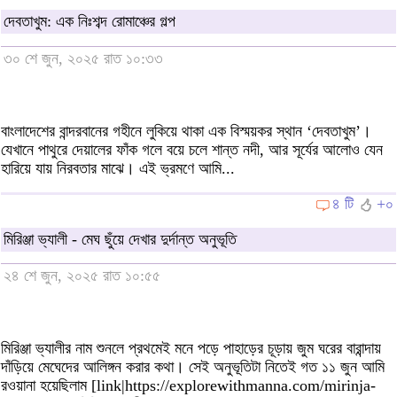
দেবতাখুম: এক নিঃশব্দ রোমাঞ্চের গল্প
৩০ শে জুন, ২০২৫ রাত ১০:৩৩
বাংলাদেশের বান্দরবানের গহীনে লুকিয়ে থাকা এক বিস্ময়কর স্থান ‘দেবতাখুম’।
যেখানে পাথুরে দেয়ালের ফাঁক গলে বয়ে চলে শান্ত নদী, আর সূর্যের আলোও যেন
হারিয়ে যায় নিরবতার মাঝে। এই ভ্রমণে আমি...
৪ টি
+০
মিরিঞ্জা ভ্যালী - মেঘ ছুঁয়ে দেখার দুর্দান্ত অনুভূতি
২৪ শে জুন, ২০২৫ রাত ১০:৫৫
মিরিঞ্জা ভ্যালীর নাম শুনলে প্রথমেই মনে পড়ে পাহাড়ের চূড়ায় জুম ঘরের বারান্দায়
দাঁড়িয়ে মেঘেদের আলিঙ্গন করার কথা। সেই অনুভূতিটা নিতেই গত ১১ জুন আমি
রওয়ানা হয়েছিলাম [link|https://explorewithmanna.com/mirinja-