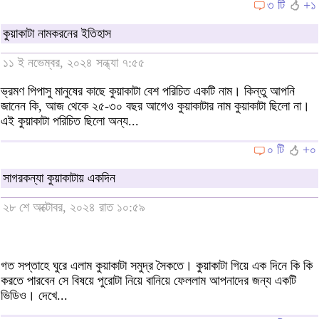
৩ টি
+১
কুয়াকাটা নামকরনের ইতিহাস
১১ ই নভেম্বর, ২০২৪ সন্ধ্যা ৭:৫৫
ভ্রমণ পিপাসু মানুষের কাছে কুয়াকাটা বেশ পরিচিত একটি নাম। কিন্তু আপনি
জানেন কি, আজ থেকে ২৫-৩০ বছর আগেও কুয়াকাটার নাম কুয়াকাটা ছিলো না।
এই কুয়াকাটা পরিচিত ছিলো অন্য...
০ টি
+০
সাগরকন্যা কুয়াকাটায় একদিন
২৮ শে অক্টোবর, ২০২৪ রাত ১০:৫৯
গত সপ্তাহে ঘুরে এলাম কুয়াকাটা সমুদ্র সৈকতে। কুয়াকাটা গিয়ে এক দিনে কি কি
করতে পারবেন সে বিষয়ে পুরোটা নিয়ে বানিয়ে ফেললাম আপনাদের জন্য একটি
ভিডিও। দেখে...