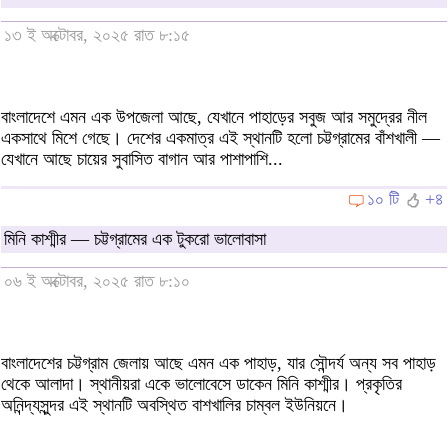
১৩ ই অক্টোবর, ২০২৫ রাত ৮:১৫
বাংলাদেশে এমন এক উপজেলা আছে, যেখানে পাহাড়ের সবুজ আর সমুদ্রের নীল
একসাথে মিশে গেছে। দেশের একমাত্র এই স্থানটি হলো চট্টগ্রামের বাঁশখালী —
যেখানে আছে চায়ের সুবাসিত বাগান আর পাশাপাশি...
১০ টি
+৪
মিনি কাশ্মীর — চট্টগ্রামের এক টুকরো ভালোবাসা
০৬ ই অক্টোবর, ২০২৫ রাত ৮:১০
বাংলাদেশের চট্টগ্রাম জেলায় আছে এমন এক পাহাড়, যার সৌন্দর্য অন্য সব পাহাড়
থেকে আলাদা। স্থানীয়রা একে ভালোবেসে ডাকেন মিনি কাশ্মীর। প্রকৃতির
অনিন্দ্যসুন্দর এই স্থানটি অবস্থিত বাশখালির চাম্বল ইউনিয়নে।