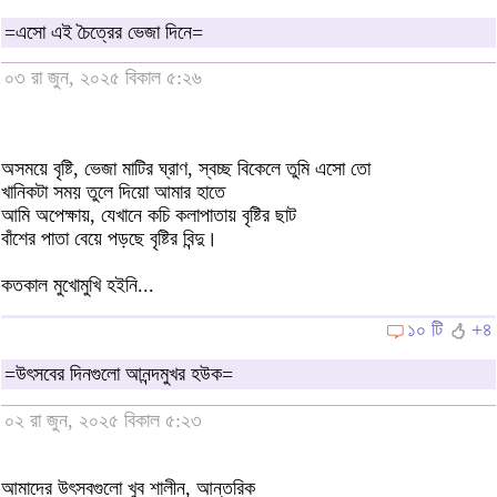
=এসো এই চৈত্রের ভেজা দিনে=
০৩ রা জুন, ২০২৫ বিকাল ৫:২৬
অসময়ে বৃষ্টি, ভেজা মাটির ঘ্রাণ, স্বচ্ছ বিকেলে তুমি এসো তো
খানিকটা সময় তুলে দিয়ো আমার হাতে
আমি অপেক্ষায়, যেখানে কচি কলাপাতায় বৃষ্টির ছাট
বাঁশের পাতা বেয়ে পড়ছে বৃষ্টির বিন্দু।
কতকাল মুখোমুখি হইনি...
১০ টি
+৪
=উৎসবের দিনগুলো আনন্দমুখর হউক=
০২ রা জুন, ২০২৫ বিকাল ৫:২৩
আমাদের উৎসবগুলো খুব শালীন, আন্তরিক