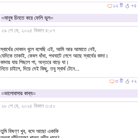
১২ টি
+৫
=মানুষ চিনতে করে ফেলি ভুল=
২৯ শে মে, ২০২৫ বিকাল ৪:০৭
স্বার্থের দোকান খুলে বসেছি এই, আমি আর আমাতে নেই,
যেদিকে তাকাই, কেবল ধাঁধা, পথঘাটে লেগে আছে স্বার্থের কাদা।
কাদায় যায় পিছলে পা, অন্তরে বাড়ে ঘা।
নিতে চাইলে, দিয়ে দেই কিছু, তবু স্বার্থ টেনে...
৩ টি
+২
=ভালোবাসার কাব্য=
২৮ শে মে, ২০২৫ বিকাল ৩:৫০
তুমি বিষণ্ণ খুব, বসে আছো একাকি
অথবা দাঁড়িয়েছো শান্ত নদীর ধারে?