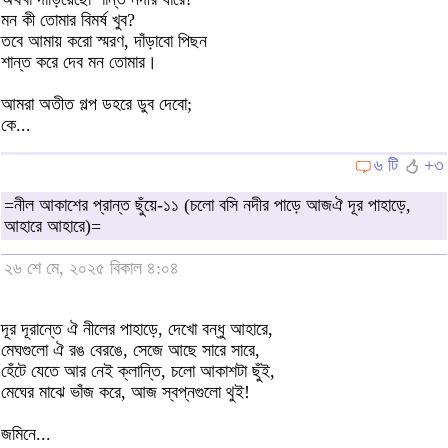
মন কী তোমার বিমর্ষ খুব?
তবে আমায় করো স্মরণ, দাঁড়াবো পিছন
শান্ত করে দেব মন তোমার।
আমরা অতীত গল্প ডহরে ডুব দেবো;
কে...
৬ টি
+৩
=নীল আকাশের প্রান্ত ছুঁয়ে-১১ (চলো বসি নদীর পাড়ে আজঐ দূর পাহাড়ে,
আহারে আহারে)=
২৬ শে মে, ২০২৫ বিকাল ৪:০৪
দূর দূরান্তে ঐ নীলের পাহাড়ে, দেখো বন্ধু আহারে,
মেঘগুলো ঐ রঙ বেরঙে, সেজে আছে সারে সারে,
হেঁটে যেতে আর নেই ক্লান্তি, চলো আকাশটা ছুঁই,
মেঘের মাঝে ভাঁজ করে, আজ স্বপ্নগুলো থুই!
জমিনে...