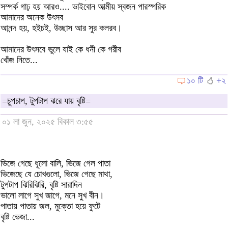
সম্পর্ক গাঢ় হয় আরও.... ভাইবোন আত্মীয় স্বজন পারস্পরিক
আমাদের অনেক উৎসব
আনন্দ হয়, হইচই, উচ্ছাস আর সুর কলরব।
আমাদের উৎসবে ভুলে যাই কে ধনী কে গরীব
খোঁজ নিতে...
১০ টি
+২
=চুপচাপ, টুপটাপ ঝরে যায় বৃষ্টি=
০১ লা জুন, ২০২৫ বিকাল ৩:৫৫
ভিজে গেছে ধূলো বালি, ভিজে গেল পাতা
ভিজেছে যে চোখগুলো, ভিজে গেছে মাথা,
টুপটাপ ঝিরিঝিরি, বৃষ্টি সারাদিন
ভালো লাগে সুখ জাগে, মনে সুখ বীন।
পাতায় পাতায় জল, মুক্তো হয়ে ফুটে
বৃষ্টি ভেজা...