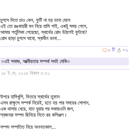
চুপসে দিতে চাও কেন, ফুটি না হয় ডানা মেলে
এই তো রঙবাহারী মন নিয়ে হাসি গাই, একটু সময় পেলে,
আমায় পর্তুলিকা পেয়েছো, স্বার্থের রোদ উঠলেই ফুটবো?
রোদ ছাড়া চুপসে যাবো, স্বাধীন ডানা...
০ টি
+২
=এই সমাজ, আত্মীয়তার সম্পর্ক সবই মেকি=
১৮ ই মে, ২০২৫ বিকাল ৫:৩১
উপরে হাসিখুশি, ভিতরে স্বার্থের তুফান
এসব রাক্ষুসে সম্পর্ক নিয়েই, হতে হয় পার সময়ের সোপান,
এক থালায় খেয়ে, হাত ধুয়ার পর শুকায়ওনি জল,
স্বজনরা সম্পদ ছিনিয়ে নিতে রয় কপিঞ্জল।
সম্পদ সম্পত্তি নিয়ে অনন্তকাল...