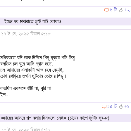
৬ টি
+২
=ইচ্ছে হয় মাঝরাতে ছুটে যাই কোথাও=
১৭ ই মে, ২০২৫ বিকাল ৫:১৮
মধ্যিরাতে যদি ডাক দিতিস পিনু মুক্তা পলি সিমু
বলতিস চল ঘুরে আসি গ্রাম হতে,
চল আমাদের এলাকাটা আজ চষে বেড়াই,
চোখ রগড়িয়ে তখনি ছুটতাম তোদের পিছু।
কতদিন একসঙ্গে হাঁটি না, ঘুরি না
ইশ...
১৪ টি
+৪
=চায়ের আসরে গল্প বলার দিনগুলো সেই= (চায়ের কাপে টুংটাং সুর-৮)
১৫ ই মে, ২০২৫ বিকাল ৪:৪১