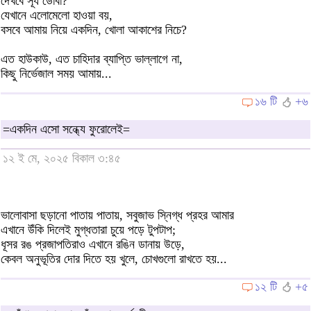
দেখবে সূর্য ডোবা?
যেখানে এলোমেলো হাওয়া বয়,
বসবে আমায় নিয়ে একদিন, খোলা আকাশের নিচে?
এত হাউকাউ, এত চাহিদার ব্যাপ্তি ভাল্লাগে না,
কিছু নির্ভেজাল সময় আমায়...
১৬ টি
+৬
=একদিন এসো সন্ধ্যে ফুরোলেই=
১২ ই মে, ২০২৫ বিকাল ৩:৪৫
ভালোবাসা ছড়ানো পাতায় পাতায়, সবুজাভ স্নিগ্ধ প্রহর আমার
এখানে উঁকি দিলেই মুগ্ধতারা চুয়ে পড়ে টুপটাপ;
ধূসর রঙ প্রজাপতিরাও এখানে রঙিন ডানায় উড়ে,
কেবল অনুভূতির দোর দিতে হয় খুলে, চোখগুলো রাখতে হয়...
১২ টি
+৫