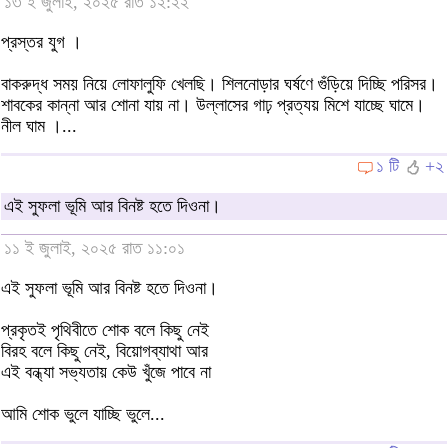
১৩ ই জুলাই, ২০২৫ রাত ১২:২২
প্রস্তর যুগ ।
বাকরুদ্ধ সময় নিয়ে লোফালুফি খেলছি। শিলনোড়ার ঘর্ষণে গুঁড়িয়ে দিচ্ছি পরিসর।
শাবকের কান্না আর শোনা যায় না। উল্লাসের গাঢ় প্রত্যয় মিশে যাচ্ছে ঘামে।
নীল ঘাম ।...
১ টি
+২
এই সুফলা ভূমি আর বিনষ্ট হতে দিওনা।
১১ ই জুলাই, ২০২৫ রাত ১১:০১
এই সুফলা ভূমি আর বিনষ্ট হতে দিওনা।
প্রকৃতই পৃথিবীতে শোক বলে কিছু নেই
বিরহ বলে কিছু নেই, বিয়োগব্যাথা আর
এই বন্ধ্যা সভ্যতায় কেউ খুঁজে পাবে না
আমি শোক ভুলে যাচ্ছি ভুলে...