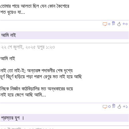
তোমার পায়ে আলতা ছিল যেন কোন কৈশোরে
শত ধূয়েও যা...
০ টি
+০
আমি নাই
২২ শে জুলাই, ২০২৫ দুপুর ১:২৩
আমি নাই
নাই তো নাই-ই; অন্তরঙ্গ পদাবলীর শেষ দৃশ্যে
চূর্ণ বিচূর্ণ ছড়িয়ে পড়া পরাগ রেণুর মত নাই হয়ে আছি
নিছক নির্জ্ঞান কাঠবিড়ালির মত অন্ধকারের ভয়ে
নাই হয়ে জেগে আছি আমি...
৩ টি
+১
প্রস্তর যুগ ।