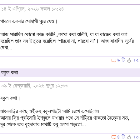
১৪ ই এপ্রিল, ২০২৬ সকাল ১০:২৪
পারলে একবার সোহাগী ঘুরে যেও।
আজ সারাদিন কোনো কাজ করিনি,,কারো কথা শুনিনি, যা যা কাজের কথা বলা
হয়েছিল তার সব উত্তর হয়েছিল ‘পারবো না, পারবো না’। আজ সারাদিন সূর্যের
দেখা...
৯ টি
+২
বকুল কথা।
০৯ ই ফেব্রুয়ারি, ২০২৬ দুপুর ১২:৩৩
বকুল কথা।
মাধববাড়ির কাছে মহীরুহ বকুলগাছটা আমি রেখে এসেছিলাম
আমার ফ্রি প্রাইমারি ইশকুলে যাওয়ার পথে সে দাঁড়িয়ে থাকতো দৈত্যের মত,
দূর থেকে তার বৃহদাকার মাথাটি শুধু চোখে পড়তো...
৪ টি
+০