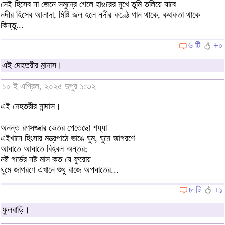
সেই হিসেব না জেনে সমুদ্রে গেলে হাঙরের মুখে তুমি তলিয়ে যাবে
নদীর হিসেব আলাদা, মিষ্টি জল হলে নদীর কণ্ঠে গান থাকে, কথকতা থাকে
কিন্তু...
৬ টি
+০
এই দেহতরীর মান্দাস।
১০ ই এপ্রিল, ২০২৫ দুপুর ১:৩২
এই দেহতরীর মান্দাস।
অনন্ত রণসজ্জার ভেতর পেতেছো শয্যা
এইখানে হিংসার মন্ত্রপাঠে ভাঙে ঘুম, ঘুমে জাগরণে
আঘাতে আঘাতে বিহ্বল অন্তর;
নষ্ট গর্ভের নষ্ট মাস কত যে ফুরোয়
ঘুমে জাগরণে এখানে শুধু বাজে অপঘাতের...
৮ টি
+১
ফুলবাড়ি।