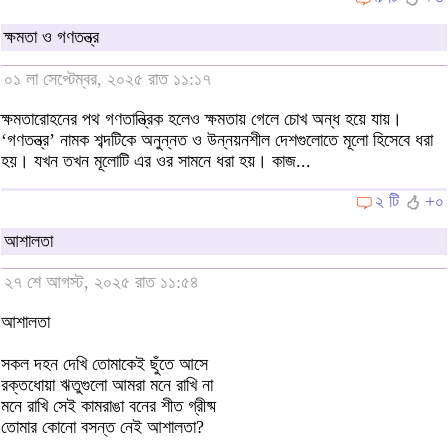
ক্ষমতা ও গণতন্ত্র
০১ লা সেপ্টেম্বর, ২০২৫ রাত ১১:১৭
ক্ষমতারোহনের পথ গণতান্ত্রিক হলেও ক্ষমতায় গেলে চোখ অন্ধ হয়ে যায়।
‘গণতন্ত্র’ নামক শব্দটিকে অনুন্নত ও উন্নয়নশীল দেশগুলোতে মূলো হিসেবে ধরা
হয়। যখন তখন মূলোটি এর ওর সামনে ধরা হয়। কাজ...
২ টি
+০
আশালতা
২৭ শে আগস্ট, ২০২৫ রাত ১১:৫৪
আশালতা
সকল দহন দেখি তোমাকেই ছুঁতে আসে
রক্তধোয়া ঋতুগুলো আমরা মনে রাখি না
মনে রাখি সেই কামরাঙা বনের শীত গ্রীষ্ম
তোমার কোনো বসন্ত নেই আশালতা?