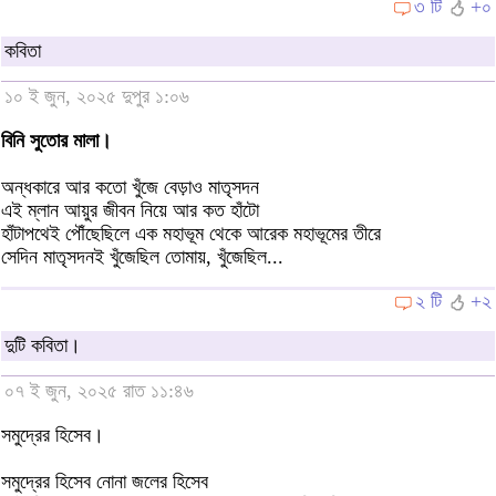
৩ টি
+০
কবিতা
১০ ই জুন, ২০২৫ দুপুর ১:০৬
বিনি সুতোর মালা।
অন্ধকারে আর কতো খুঁজে বেড়াও মাতৃসদন
এই ম্লান আয়ুর জীবন নিয়ে আর কত হাঁটো
হাঁটাপথেই পৌঁছেছিলে এক মহাভূম থেকে আরেক মহাভূমের তীরে
সেদিন মাতৃসদন‌ই খুঁজেছিল তোমায়, খুঁজেছিল...
২ টি
+২
দুটি কবিতা।
০৭ ই জুন, ২০২৫ রাত ১১:৪৬
সমুদ্রের হিসেব।
সমুদ্রের হিসেব নোনা জলের হিসেব