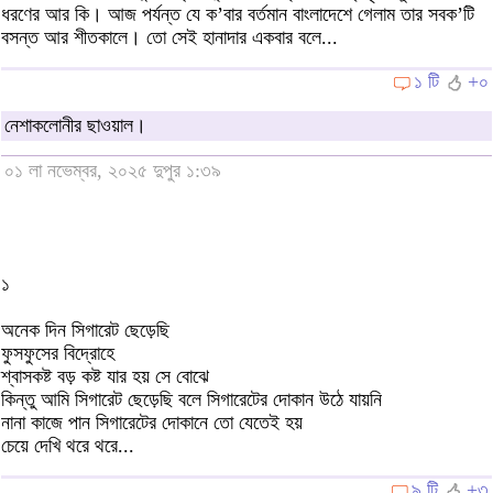
ধরণের আর কি। আজ পর্যন্ত যে ক’বার বর্তমান বাংলাদেশে গেলাম তার সবক’টি
বসন্ত আর শীতকালে। তো সেই হানাদার একবার বলে...
১ টি
+০
নেশাকলোনীর ছাওয়াল।
০১ লা নভেম্বর, ২০২৫ দুপুর ১:৩৯
১
অনেক দিন সিগারেট ছেড়েছি
ফুসফুসের বিদ্রোহে
শ্বাসকষ্ট বড় কষ্ট যার হয় সে বোঝে
কিন্তু আমি সিগারেট ছেড়েছি বলে সিগারেটের দোকান উঠে যায়নি
নানা কাজে পান সিগারেটের দোকানে তো যেতেই হয়
চেয়ে দেখি থরে থরে...
৯ টি
+৩