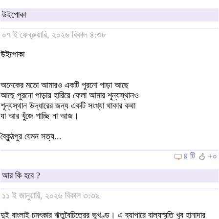
উইপোকা
০৭ ই ফেব্রুয়ারি, ২০২৬ বিকাল ৪:৩৮
উইপোকা
অনেকের মতো আমারও একটি পুরনো পাড়া আছে
আছে পুরনো পাড়ায় হারিয়ে ফেলা আমার শূন্যস্থানও
শূন্যস্থান উদ্ধারের জন্য একটি সংখ্যা থাকার কথা
যা আর খুঁজে পাচ্ছি না আজ।
বৈকুন্ঠপুর যেমন সত্য...
৪ টি
+০
আর কি হবে ?
১১ ই জানুয়ারি, ২০২৬ বিকাল ৩:৩৯
দুই বাংলাই চমৎকার ঋতুবৈচিত্রের ভূখণ্ড। এ ব্যাপারে বাল্যস্মৃতি খুব হানাদার