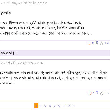
৩০ শে মার্চ, ২০২৫ সকাল ১১:১৮
ফুলবাড়ি
শত চেষ্টাতেও পেরনো হয়নি আমার ফুলবাড়ি থেকে গণ্ডারমোড়
অথচ কতবছর ধরে এই পথেই বয়ে চলেছে বিবর্তিত চাকার জীবন
চেনামুখ ততদিন কত যে অচেনা হয়ে গেছে, কত যে অসৎ অন্ধকার...
৪ টি
+২
হেমলতা।।
২১ শে মার্চ, ২০২৫ রাত ১১:১৮
হেমলতার সঙ্গে আর দেখা হবে না; একথা ভাবলেই শরীরে জুড়ে বইতে থাকে শীতল
স্রোত । হেমলতার কাছে আর যাওয়া হবে না, দেখা হবে না, কথা হবে না এগুলো
তো এক...
১ টি
+১
১
২
৩
৪
৫
৬
>
>> ›