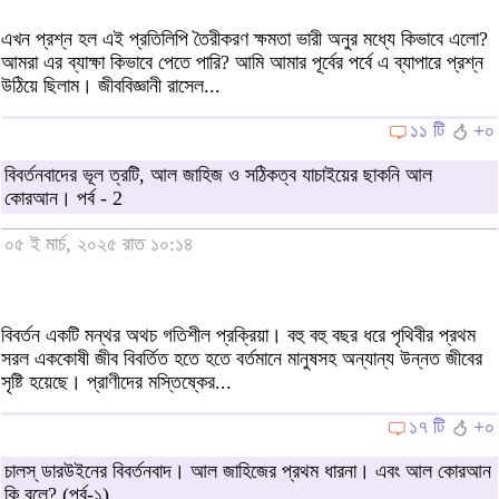
এখন প্রশ্ন হল এই প্রতিলিপি তৈরীকরণ ক্ষমতা ভারী অনুর মধ্যে কিভাবে এলো?
আমরা এর ব্যাক্ষা কিভাবে পেতে পারি? আমি আমার পূর্বের পর্বে এ ব্যাপারে প্রশ্ন
উঠিয়ে ছিলাম। জীববিজ্ঞানী রাসেল...
১১ টি
+০
বিবর্তনবাদের ভূল ত্রটি, আল জাহিজ ও সঠিকত্ব যাচাইয়ের ছাকনি আল
কোরআন। পর্ব - 2
০৫ ই মার্চ, ২০২৫ রাত ১০:১৪
বিবর্তন একটি মন্থর অথচ গতিশীল প্রক্রিয়া। বহু বহু বছর ধরে পৃথিবীর প্রথম
সরল এককোষী জীব বিবর্তিত হতে হতে বর্তমানে মানুষসহ অন্যান্য উন্নত জীবের
সৃষ্টি হয়েছে। প্রাণীদের মস্তিষ্কের...
১৭ টি
+০
চালস্ ডারউইনের বিবর্তনবাদ। আল জাহিজের প্রথম ধারনা। এবং আল কোরআন
কি বলে? (পর্ব-১)