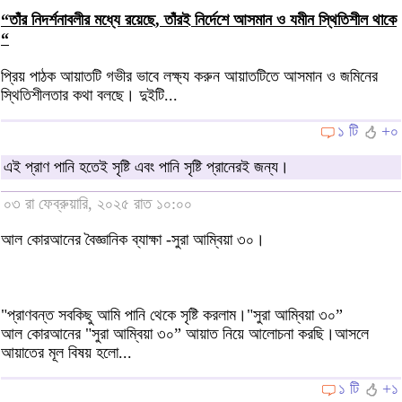
“তাঁর নিদর্শনাবলীর মধ্যে রয়েছে, তাঁরই নির্দেশে আসমান ও যমীন স্থিতিশীল থাকে
“
প্রিয় পাঠক আয়াতটি গভীর ভাবে লক্ষ্য করুন আয়াতটিতে আসমান ও জমিনের
স্থিতিশীলতার কথা বলছে। দুইটি...
১ টি
+০
এই প্রাণ পানি হতেই সৃষ্টি এবং পানি সৃষ্টি প্রানেরই জন্য।
০৩ রা ফেব্রুয়ারি, ২০২৫ রাত ১০:০০
আল কোরআনের বৈজ্ঞানিক ব্যাক্ষা -সুরা আম্বিয়া ৩০।
"প্রাণবন্ত সবকিছু আমি পানি থেকে সৃষ্টি করলাম।"সুরা আম্বিয়া ৩০”
আল কোরআনের "সুরা আম্বিয়া ৩০” আয়াত নিয়ে আলোচনা করছি।আসলে
আয়াতের মূল বিষয় হলো...
১ টি
+১