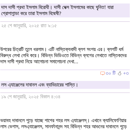
দাস দাসী প্রথা ইসলাম বিরোধী। দাসী সেক্স ইসলামের কাছে ঘৃ্নিত! যারা
প্রোপাগান্ডা করে তারা ইসলাম বিদ্মেষী?
২৫ শে জানুয়ারি, ২০২৫ রাত ৯:১৫
উপরের চিত্রটি তুলে ধরলাম। এটি নাস্তিক্যবাদী ব্লগ সংশয় এর। ব্লগটি ধর্ম
বিরুদ্ধ লেখা লেখি করে। বিভিন্ন ভিডিওতে বিভিন্ন ব্লগের লেখাতে নাস্তিকদের
দাস দাসী প্রথা নিয়ে আলোচনা সমালোচনা দেখা...
৩০ টি
+৩
লস এ্যাঞ্জেলের দাবানল এবং ব্যাভিচারের শাস্তি।
১৯ শে জানুয়ারি, ২০২৫ বিকাল ৪:৩৪
ভয়াবহ দাবানলে পুড়ে যাচ্ছে পাপের শহর লস এ্যাঞ্জেলস্। এখানে ক্যালিফোণিয়ার
লাস ভেগাস, লসএ্যাঞ্জেলস, সানর্ফানানন্দ সহ বিভিন্ন শহর আগুনের দাবানলে পুড়ে