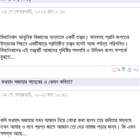
২৪ শে ফেব্রুয়ারি, ২০২৫ রাত ৮:২৮
বিবর্তনবাদ আধুনিক বিজ্ঞানের অন্যতম একটি তত্ত্ব। মানবসহ প্রানি জগতের
উদ্ভবের পিছনে একটিমাত্র প্রতিষ্ঠিত তত্ত্ব বলেই আজ পর্যন্ত পরিগনিত।
বিবর্তনবাদের এই তত্ত্বটি আমাদের পৃথিবীর পশুপাখি ও উদ্ভিদ জগৎ সম্পর্কে
বুঝতে...
৬ টি
+১
ফরহাদ মজাহার সাহেবের এ কেমন কবিতা?
১৯ শে ফেব্রুয়ারি, ২০২৫ রাত ১০:৪৫
কবি ফরহাদ মজাহার যখন আজান নিয়ে নোংরা কথা বলেন তার কবিতার মাধ্যমে
তখন আমার ও মনে প্রশ্ন জাগে আজান তো দেয় নামাজ পড়ার জন্য। কি এমন
সমস্যা আছে...