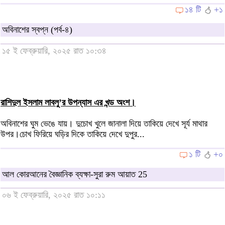
১৪ টি
+১
অবিনাশের স্বপ্ন (পর্ব-৪)
১৫ ই ফেব্রুয়ারি, ২০২৫ রাত ১০:৩৪
রাশিদুল ইসলাম লাবলু’র উপন্যাস এর খন্ড অংশ।
অবিনাশের ঘুম ভেঙে যায়। দুচোখ খুলে জানালা দিয়ে তাকিয়ে দেখে সূর্য মাথার
উপর।চোখ ফিরিয়ে ঘড়ির দিকে তাকিয়ে দেখে দুপুর...
১ টি
+০
আল কোরআনের বৈজ্ঞানিক ব্যক্ষা-সুরা রুম আয়াত 25
০৬ ই ফেব্রুয়ারি, ২০২৫ রাত ১০:১১