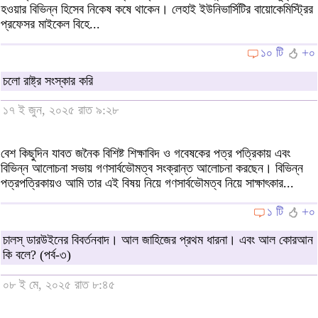
হওয়ার বিভিন্ন হিসেব নিকেষ কষে থাকেন। লেহাই ইউনিভার্সিটির বায়োকেমিস্ট্রির
প্রফেসর মাইকেল বিহে...
১০ টি
+০
চলো রাষ্ট্র সংস্কার করি
১৭ ই জুন, ২০২৫ রাত ৯:২৮
বেশ কিছুদিন যাবত জনৈক বিশিষ্ট শিক্ষাবিদ ও গবেষকের পত্র পত্রিকায় এবং
বিভিন্ন আলোচনা সভায় গণসার্বভৌমত্ব সংক্রান্ত আলোচনা করছেন। বিভিন্ন
পত্রপত্রিকায়ও আমি তার এই বিষয় নিয়ে গণসার্বভৌমত্ব নিয়ে সাক্ষাৎকার...
১ টি
+০
চালস্ ডারউইনের বিবর্তনবাদ। আল জাহিজের প্রথম ধারনা। এবং আল কোরআন
কি বলে? (পর্ব-৩)
০৮ ই মে, ২০২৫ রাত ৮:৪৫