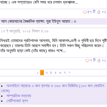
যাচ্ছে। এক সপ্তাহেরও বেশি সময় ধরে চলমান ধ্বংসাত্মক...
৪৭ টি
+২
আল কোরআনের বৈজ্ঞানিক ব্যাক্ষা: সুরা ইউনুস আয়াত : ৩
১৭ ই জানুয়ারি, ২০২৫ বিকাল ৪:২৬
নিশ্চয়ই তোমাদের প্রতিপালক আল্লাহ, যিনি আকাশমণ্ডলী ও পৃথিবী ছয় দিনে সৃষ্টি
করেছেন। তারপর তিনি আরশে সমাসীন হন। তিনি সকল কিছু পরিচালনা করেন।
তাঁর অনুমতি ছাড়া কেউ (তাঁর কাছে) কারও পক্ষে...
৭ টি
+১
১
২
৩
৪
৫
৬
৭
>
অনলাইনে আছেনঃ
৩
জন ব্লগার ও
৩৬০
জন ভিজিটর (১৯৩ জন মোবাইল
থেকে)
সাম্প্রতিক মন্তব্য
নোটিশবোর্ড ব্লগ