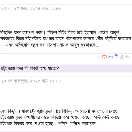
০৩ রা ডিসেম্বর, ২০২৫ রাত ১২:৫৮
কিছুদিন যাবৎ রাজপথ গরম। মিছিল মিটিং বিচার চাই ইত্যাদি।বাউল আবুল
সরকারের বিচার চাই?বিচার চাওয়ার কারন পালাগানের আসরে ধর্মীয় কটূক্তি করেছেন
—এমন অভিযোগ তুলে করা মামলায় বাউল আবুল সরকারকে...
২৩ টি
+০
চট্রগ্রাম বন্দর কি বিক্রী হয়ে যাচ্ছে?
২৯ শে নভেম্বর, ২০২৫ রাত ১২:৩৮
বেশ কিছুদিন যাবৎ চট্যগ্রাম বন্দর নিয়ে বিভিন্ন আলোচনা সমালোচনা চলছে।
চট্রগ্রাম বন্দর বিদেশীদের কাছে বিক্রয় করে দেওয়া হচ্ছে।কেউ কেউ বলছে
চট্রগাম বিক্রয় করে দেওয়া হচ্ছে। গসিপে গসিপে চচ্রগ্রাম...