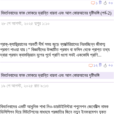
১ টি
+০
বিবর্তনবাদের ফাক ফোকরে ভ্রান্তি ধারনা এবং আল কোরআনের দৃষ্টিভঙ্গি (পর্ব-2)
২৮ শে আগস্ট, ২০২৫ দুপুর ১:১০
প্রাক্-ক্যাম্ব্রিয়ানের পরবর্তী দীর্ঘ সময় জুড়ে ব্যাক্টেরিয়াদের নিরবচ্ছিন্ন জীবাশ্ম
প্রমাণ পাওয়া যায়।” বিজ্ঞানীদের উদ্ঘাটিত প্রমান বা ফসিল থেকে প্রাপ্ত তথ্য
দ্বারা প্রমান ক্যামব্রিয়ান যুগের পূর্বে প্রাণি গুলো সবই এককোষি প্রাণি...
১২ টি
+০
বিবর্তনবাদের ফাক ফোকরে ভ্রান্তি ধারনা এবং আল কোরআনের দৃষ্টিভঙ্গি
১৯ শে আগস্ট, ২০২৫ রাত ৯:১৩
বিবর্তনবাদের একটি আধুনিক শাখা নিও-ডারউইনিস্টরা পপুলেশন জেনেটিক্স নামক
ডিসিপ্লিন দিয়ে মিউটেশনের মাধ্যমে প্রজাতির জিনে নতুন ইনফরমেশন যুক্ত