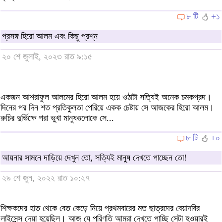
৮ টি
+১
প্রসঙ্গ হিরো আলম এবং কিছু প্রশ্ন
২০ শে জুলাই, ২০২৩ রাত ৯:১৫
একজন আশরাফুল আলমের হিরো আলম হয়ে ওঠাটা সত্যিই অনেক চমকপ্রদ।
দিনের পর দিন শত প্রতিকুলতা পেরিয়ে একক চেষ্টায় সে আজকের হিরো আলম।
রুচির দুর্ভিক্ষে পরা ভুখা মানুষগুলোকে সে...
৮ টি
+০
আয়নার সামনে দাড়িয়ে দেখুন তো, সত্যিই মানুষ দেখতে পাচ্ছেন তো!
২৯ শে জুন, ২০২২ রাত ১০:২৭
শিক্ষকদের হাত থেকে বেত কেড়ে নিয়ে প্রথমবারের মত ছাত্রদের বেয়াদবির
লাইসেন্স দেয়া হয়েছিল। আজ যে পরিণতি আমরা দেখতে পাচ্ছি সেটা হওয়ারই