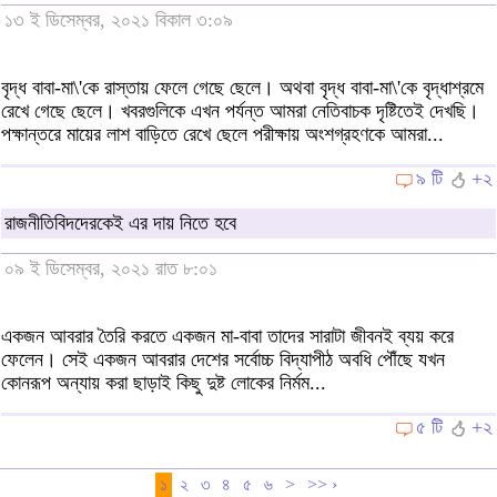
১৩ ই ডিসেম্বর, ২০২১ বিকাল ৩:০৯
বৃদ্ধ বাবা-মা\'কে রাস্তায় ফেলে গেছে ছেলে। অথবা বৃদ্ধ বাবা-মা\'কে বৃদ্ধাশ্রমে
রেখে গেছে ছেলে। খবরগুলিকে এখন পর্যন্ত আমরা নেতিবাচক দৃষ্টিতেই দেখছি।
পক্ষান্তরে মায়ের লাশ বাড়িতে রেখে ছেলে পরীক্ষায় অংশগ্রহণকে আমরা...
৯ টি
+২
রাজনীতিবিদদেরকেই এর দায় নিতে হবে
০৯ ই ডিসেম্বর, ২০২১ রাত ৮:০১
একজন আবরার তৈরি করতে একজন মা-বাবা তাদের সারাটা জীবনই ব্যয় করে
ফেলেন। সেই একজন আবরার দেশের সর্বোচ্চ বিদ্যাপীঠ অবধি পৌঁছে যখন
কোনরূপ অন্যায় করা ছাড়াই কিছু দুষ্ট লোকের নির্মম...
৫ টি
+২
১
২
৩
৪
৫
৬
>
>> ›