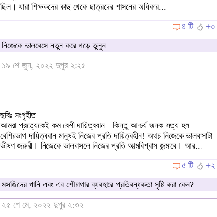
ছিল। যারা শিক্ষকদের কাছ থেকে ছাত্রদের শাসনের অধিকার...
৪ টি
+০
নিজেকে ভালবেসে নতুন করে গড়ে তুলুন
১৯ শে জুন, ২০২২ দুপুর ২:২৫
ছবিঃ সংগৃহীত
আমরা প্রত্যেকেই কম বেশী দায়িত্ববান। কিন্তু আশ্চর্য জনক সত্য হল
বেশিরভাগ দায়িত্ববান মানুষই নিজের প্রতি দায়িত্বহীন! অথচ নিজেকে ভালবাসাটা
ভীষণ জরুরী। নিজেকে ভালবাসলে নিজের প্রতি আত্মবিশ্বাস জন্মাবে। আর...
৫ টি
+২
মসজিদের পানি এবং এর শৌচাগার ব্যবহারে প্রতিবন্ধকতা সৃষ্টি করা কেন?
২৫ শে মে, ২০২২ দুপুর ২:৩২