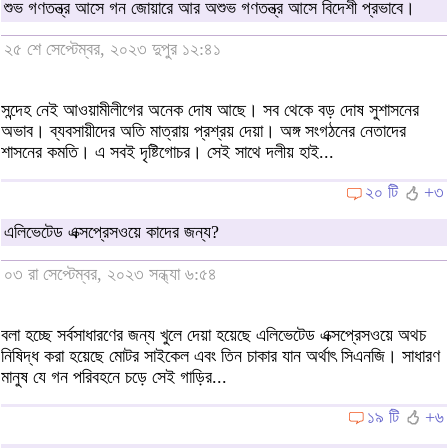
শুভ গণতন্ত্র আসে গন জোয়ারে আর অশুভ গণতন্ত্র আসে বিদেশী প্রভাবে।
২৫ শে সেপ্টেম্বর, ২০২৩ দুপুর ১২:৪১
সন্দেহ নেই আওয়ামীলীগের অনেক দোষ আছে। সব থেকে বড় দোষ সুশাসনের
অভাব। ব্যবসায়ীদের অতি মাত্রায় প্রশ্রয় দেয়া। অঙ্গ সংগঠনের নেতাদের
শাসনের কমতি। এ সবই দৃষ্টিগোচর। সেই সাথে দলীয় হাই...
২০ টি
+৩
এলিভেটেড এক্সপ্রেসওয়ে কাদের জন্য?
০৩ রা সেপ্টেম্বর, ২০২৩ সন্ধ্যা ৬:৫৪
বলা হচ্ছে সর্বসাধারণের জন্য খুলে দেয়া হয়েছে এলিভেটেড এক্সপ্রেসওয়ে অথচ
নিষিদ্ধ করা হয়েছে মোটর সাইকেল এবং তিন চাকার যান অর্থাৎ সিএনজি। সাধারণ
মানুষ যে গন পরিবহনে চড়ে সেই গাড়ির...
১৯ টি
+৬