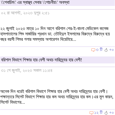
\'শেবাচিম\' এর স্বাস্থ্য সেবার \'শোচনীয়\' অবস্থা
০২ রা আগস্ট, ২০২৩ দুপুর ২:৫১
২২ জুলাই ২০২৩ মাত্র ১০ দিন আগে বরিশাল শের-ই-বাংলা মেডিকেল কলেজ
হাসপাতালের শিশু সার্জারির প্রধান ডা. তৌহিদুল ইসলামের বিরুদ্ধে বিরুদ্ধে ছয়
বছর বয়সী শিশুর গলার সমস্যায় অপারেশন থিয়েটারে...
৩ টি
+০
বরিশাল বিভাগে শিক্ষার হার বেশী অথচ দারিদ্র্যের হার বেশী!
৩১ শে জুলাই, ২০২৩ সকাল ১১:৫৪
অনেক দিন ধরেই বরিশাল বিভাগে শিক্ষার হার বেশী অথচ দারিদ্র্যের হার বেশী।
পক্ষান্তরে সিলেট বিভাগে শিক্ষার হার কম অথচ দারিদ্র্যের হার কম।এর মুল কারন,
সিলেট বিভাগের...
১২ টি
+০