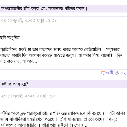
অপ্রয়োজনীয় জীব হত্যা এবং আত্মহত্যা পরিহার করুন।
২৯ শে জুলাই, ২০২৩ দুপুর ১২:৩৪
ছবি সংগৃহীত
প্রতিদিনের মতই মা তার বাচ্চাদের জন্য খাবার আনতে বেড়িয়েছিল। সদ্যজাত
বাচ্চারা সারাটা দিন অপেক্ষা করেছে মা\'য়ের জন্য। মা খাবার নিয়ে আসেনি। দিন
যায় রাত যায়, মা আর...
৬ টি
+২
কষ্ট কি পন্য হয়?
২৫ শে জুলাই, ২০২৩ সন্ধ্যা ৭:১৮
ফাঁসির আগে দন্ড প্রাপ্তরা তাদের পরিবারের লোকজনকে কি বলেছেন। এটা জানার
জন্য সাংবাদিকরা হুমরি খেয়ে পরেছে। তাঁরা যা বলেছে তা তো তাদের একান্ত
ব্যক্তিগত আলাপচারিতা। তাঁরা তাদের ইমোশন শেয়ার...