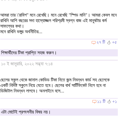
আমরা তার \'রাবিশ" মনে রেখেছি। মনে রেখেছি "স্পিড মানি"। আমরা কেবল মনে
রাখিনি আশি বছরের সদা হাস্যোজ্জল পরিশ্রমী স্বপ্ন বাজ এই মানুষটার কর্ম
সাফল্যের কথা।
মনে রাখিনি ভঙ্গুর অর্থনীতির...
২৭ টি
+৫
শিক্ষার্থীদের টিকা প্রাপ্তি সহজ করুন।
১০ ই জানুয়ারি, ২০২২ সন্ধ্যা ৭:১৪
ছেলের স্কুল থেকে জানাল কোভিড টিকা নিতে জন্ম নিবন্ধন কার্ড সহ ছেলেকে
একটি নির্দিষ্ট স্কুলে নিয়ে যেতে হবে। ছেলের বার্থ সার্টিফিকেট নিলে হবে না
ডিজিটাল নিবন্ধন লাগবে। অনলাইনে বসে...
১১ টি
+১
এটা মোটেই প্রশংসনীয় বিষয় নয়।