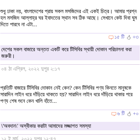
শুধু ঢাকা নয়, বাংলাদেশের প্রায় সকল মসজিদের এই একই চিত্র। আমার প্রশ্ন
হল মসজিদ আল্লাহ্‌র ঘর ইবাদতের স্থান সব ঠিক আছে। সেখানে কেউ দিবা ঘুম
দিতে পারবে না এটা...
১৫ টি
+৩
দেশের সকল বাজারে অন্তত একটি করে টিসিবির স্থায়ী দোকান পরিচালনা করা
জরুরী।
০৪ ঠা এপ্রিল, ২০২২ দুপুর ২:১৭
প্রতিটি বাজারে টিসিবির দোকান নেই কেন? কেন টিসিবির পণ্য কিনতে মানুষকে
সারাদিন লাইন ধরে দাঁড়িয়ে থাকতে হয়? সারাদিন লাইন ধরে দাঁড়িয়ে থাকার পরে
পণ্য শেষ শুনে কেন খালি হাঁতে...
৬ টি
+০
\'অবদান\' অস্বীকার করাটা আমাদের মজ্জাগত সমস্যা
১২ ই মার্চ, ২০২২ দুপুর ১২:৪৭