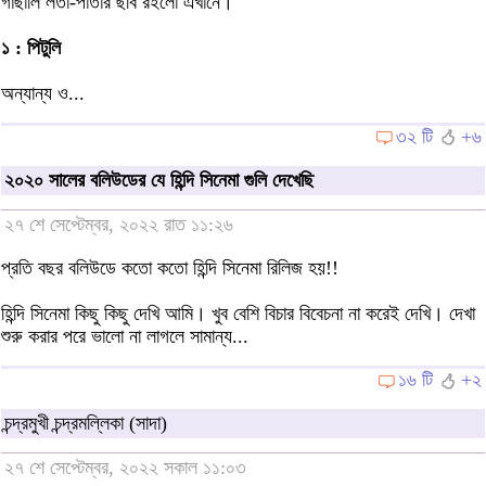
গাছালি লতা-পাতার ছবি রইলো এখানে।
১ : পিটুলি
অন্যান্য ও...
৩২ টি
+৬
২০২০ সালের বলিউডের যে হিন্দি সিনেমা গুলি দেখেছি
২৭ শে সেপ্টেম্বর, ২০২২ রাত ১১:২৬
প্রতি বছর বলিউডে কতো কতো হিন্দি সিনেমা রিলিজ হয়!!
হিন্দি সিনেমা কিছু কিছু দেখি আমি। খুব বেশি বিচার বিবেচনা না করেই দেখি। দেখা
শুরু করার পরে ভালো না লাগলে সামান্য...
১৬ টি
+২
চন্দ্রমুখী চন্দ্রমল্লিকা (সাদা)
২৭ শে সেপ্টেম্বর, ২০২২ সকাল ১১:০৩