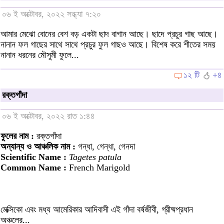
০৬ ই অক্টোবর, ২০২২ সন্ধ্যা ৭:২০
আমার মেঝো বোনের বেশ বড় একটা ছাদ বাগান আছে। ছাদে প্রচুর গাছ আছে।
নানান ফল গাছের সাথে সাথে প্রচুর ফুল গাছও আছে। বিশেষ করে শীতের সময়
নানান ধরনের মৌসুমী ফুলে...
১২ টি
+৪
রক্তগাঁদা
০৬ ই অক্টোবর, ২০২২ রাত ১:৪৪
ফুলের নাম :
রক্তগাঁদা
অন্যান্য ও আঞ্চলিক নাম :
গন্ধা, গেন্ধা, গেনদা
Scientific Name :
Tagetes patula
Common Name :
French Marigold
মেক্সিকো এবং মধ্য আমেরিকার আদিবাসী এই গাঁদা বর্ষজীবী, গ্রীষ্মপ্রধান
অঞ্চলের...