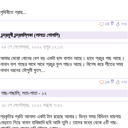
পৃথিবীতে প্রায়...
১৪ টি
+৩
চন্দ্রমুখী চন্দ্রমল্লিকা (লালচে গোলাপি)
২৯ শে সেপ্টেম্বর, ২০২২ দুপুর ১২:১৩
আমার মেঝো বোনের বেশ বড় একটা ছাদ বাগান আছে। ছাদে প্রচুর গাছ আছে।
নানান ফল গাছের সাথে সাথে প্রচুর ফুল গাছও আছে। বিশেষ করে শীতের সময়
নানান ধরনের মৌসুমী ফুলে...
১৬ টি
+৩
গাছ-গাছালি; লতা-পাতা - ১২
২৮ শে সেপ্টেম্বর, ২০২২ সন্ধ্যা ৭:৫০
প্রকৃতির প্রতি আলাদা একটা টান রয়েছে আমার। ভিন্ন সময় বিভিন্ন যায়গায়
বেড়াতে গিয়ে নানান হাবিজাবি ছবি আমি তুলি। তাদের মধ্যে থেকে ৫টি গাছ-