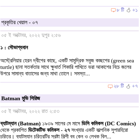
৮ টি
+১
প্রকৃতির খেয়াল - ০৭
০৫ ই অক্টোবর, ২০২২ দুপুর ২:৫৬
১ : সৌভাগ্যবান
অস্ট্রেলিয়ার হেরন দ্বীপের কাছে, একটি সামুদ্রিক সবুজ কচ্ছপের (green sea
turtle) ছানা সতর্কতার সাথে ক্ষুধার্ত শিকারি পাখিতে ভরা আকাশের নিচে জলের
উপরে সামান্য বাতাসের জন্য মাথা তোলে। সমস্ত...
২৮ টি
+৭
Batman মুভি সিরিজ
০৫ ই অক্টোবর, ২০২২ রাত ২:৫৩
ব্যাটম্যান (Batman)
১৯৩৯ সালের মে মাসে
ডিসি কমিকস (DC Comics)
থেকে প্রকাশিত
ডিটেকটিভ কমিকস - ২৭
সংখ্যার একটি কাল্পনিক সুপারহিরো
চরিত্র। ব্যাটম্যান চরিত্রটির স্রষ্টা শিল্পী বব কেন ও লেখক বিল...