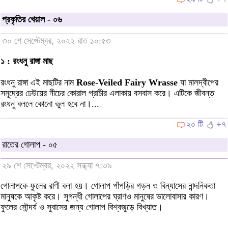
প্রকৃতির খেয়াল - ০৬
৩০ শে সেপ্টেম্বর, ২০২২ রাত ১০:৫৩
১ : রংধনু রাঙ্গা মাছ
রংধনু রাঙ্গা এই মাছটির নাম
Rose-Veiled Fairy Wrasse
যা মালদ্বীপের
সমূদ্রের ঢেউয়ের নীচের কোরাল প্রাচীর এলাকায় বসবাস করে। এটিকে জীবন্ত
রংধনু বললে কোনো ভুল হবে না।...
২০ টি
+৭
রাতের গোলাপ - ০৫
২৯ শে সেপ্টেম্বর, ২০২২ সন্ধ্যা ৭:৩৯
গোলাপকে ফুলের রাণী বলা হয়। গোলাপ পাঁপড়ির গড়ন ও বিন্যাসের নান্দনিকতা
মানুষকে আকৃষ্ট করে। সুগন্ধী গোলাপের ঘ্রাণও মানুষের ভালোবাসার কারণ।
ফুলের সৌন্দর্য ও সুবাসের জন্য গোলাপ বিশ্বজুড়ে বিখ্যাত।