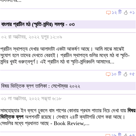
১২ টি
+১
বাংলার প্রাচীন মঠ (স্মৃতি-মন্দির) সমগ্র - ০৩
০২ রা অক্টোবর, ২০২২ দুপুর ১২:০৯
প্রাচীন স্থাপত্য দেখার আলাদাটা একটা আকর্ষণ আছে। আমি মাঝে মাঝেই
সুযোগ হলে তাদের দেখতে বেরহই। প্রাচীন স্থাপত্য গুলির মধ্যে মঠ বা স্মৃতি-
মন্দির খুবই গুরুত্বপূর্ণ। এই প্রাচীন মঠ বা স্মৃতি-মন্দিরগুলি আমাদের...
১০ টি
+৫
বিষয় ভিত্তিক ব্লগ তালিকা : সেপ্টেম্বর ২০২২
০১ লা অক্টোবর, ২০২২ সন্ধ্যা ৬:১৮
সামহোয়্যার ইন ব্লগে ঢুকলে বাম পাশের কোনায় প্রথম পাতার নিচে দেখা যায়
বিষয়
ভিত্তিক ব্লগ
অপশনটি রয়েছে। সেখানে ২৪টি ক্যাটাগরি যোগ করা আছে।
সেগুলির মধ্যে প্রধানত আছে - Book Review,...
২৯ টি
+৭